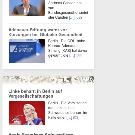
Andreas Gassen hat
von
Bundesgesundheitsmini
ster Carsten
[…]
(02)
Adenauer-Stiftung warnt vor
Kürzungen bei Globaler Gesundheit
Berlin - Die CDU-nahe
Konrad-Adenauer-
Stiftung (KAS) hat davor
gewarnt, die
[…]
(00)
Linke beharrt in Berlin auf
Vergesellschaftungen
Berlin - Die Vorsitzende
der Linken, Ines
Schwerdtner, beharrt im
Falle einer
[…]
(03)
Apple übernimmt Softwarefirma