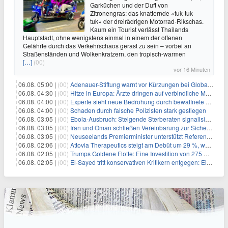
Garküchen und der Duft von
Zitronengras: das knatternde «tuk-tuk-
tuk» der dreirädrigen Motorrad-Rikschas.
Kaum ein Tourist verlässt Thailands
Hauptstadt, ohne wenigstens einmal in einem der offenen
Gefährte durch das Verkehrschaos gerast zu sein – vorbei an
Straßenständen und Wolkenkratzern, den tropisch-warmen
[…]
(00)
vor 16 Minuten
06.08. 05:00 |
(00)
Adenauer-Stiftung warnt vor Kürzungen bei Globaler Gesundheit
06.08. 04:30 |
(00)
Hitze in Europa: Ärzte dringen auf verbindliche Maßnahmen
06.08. 04:00 |
(00)
Experte sieht neue Bedrohung durch bewaffnete Drohnen
06.08. 04:00 |
(00)
Schaden durch falsche Polizisten stark gestiegen
06.08. 03:05 |
(00)
Ebola-Ausbruch: Steigende Sterberaten signalisieren dringenden Bedarf an verbesserter Gesundheitsinfrastruktur
06.08. 03:05 |
(00)
Iran und Oman schließen Vereinbarung zur Sicherung des Schiffsverkehrs durch die Straße von Hormuz
06.08. 03:05 |
(00)
Neuseelands Premierminister unterstützt Referendum über das Wahlsystem: Ein Schritt in Richtung verbesserter demokratischer Beteiligung
06.08. 02:06 |
(00)
Attovia Therapeutics steigt am Debüt um 29 %, was starkes Investorenvertrauen in biotechnologische Innovation signalisiert
06.08. 02:05 |
(00)
Trumps Goldene Flotte: Eine Investition von 275 Milliarden Dollar in militärische Macht
06.08. 02:05 |
(00)
El-Sayed tritt konservativen Kritikern entgegen: Ein Blick auf die wirtschaftliche Landschaft