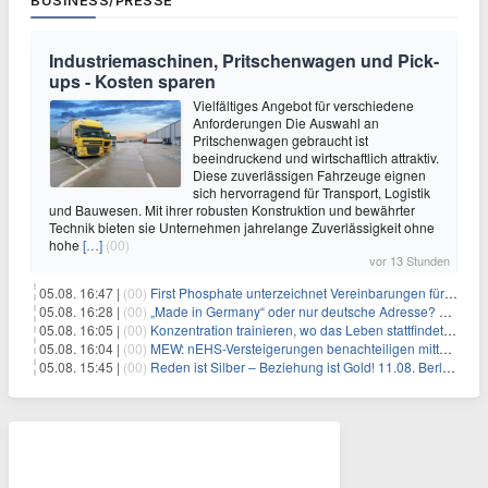
BUSINESS/PRESSE
Industriemaschinen, Pritschenwagen und Pick-
ups - Kosten sparen
Vielfältiges Angebot für verschiedene
Anforderungen Die Auswahl an
Pritschenwagen gebraucht ist
beeindruckend und wirtschaftlich attraktiv.
Diese zuverlässigen Fahrzeuge eignen
sich hervorragend für Transport, Logistik
und Bauwesen. Mit ihrer robusten Konstruktion und bewährter
Technik bieten sie Unternehmen jahrelange Zuverlässigkeit ohne
hohe
[…]
(00)
vor 13 Stunden
05.08. 16:47 |
(00)
First Phosphate unterzeichnet Vereinbarungen für nicht zu refundierende Zuwendungen in Höhe von 4,84 Mio. $ von der kanadischen Regierung für Straßeninfrastruktur und Stromübertragungsleitungen
05.08. 16:28 |
(00)
„Made in Germany“ oder nur deutsche Adresse? So erkennen Sie, wo Ihre Leiterplatten wirklich gefertigt werden
05.08. 16:05 |
(00)
Konzentration trainieren, wo das Leben stattfindet: Mobile EEG-Technologie bringt Neurofeedback in den Alltag
05.08. 16:04 |
(00)
MEW: nEHS-Versteigerungen benachteiligen mittelständische Unternehmen
05.08. 15:45 |
(00)
Reden ist Silber – Beziehung ist Gold! 11.08. Berlin – 18:30 Uhr