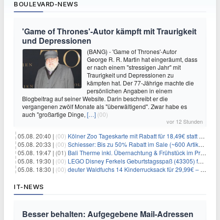
BOULEVARD-NEWS
'Game of Thrones'-Autor kämpft mit Traurigkeit
und Depressionen
(BANG) - 'Game of Thrones'-Autor
George R. R. Martin hat eingeräumt, dass
er nach einem "stressigen Jahr" mit
Traurigkeit und Depressionen zu
kämpfen hat. Der 77-Jährige machte die
persönlichen Angaben in einem
Blogbeitrag auf seiner Website. Darin beschreibt er die
vergangenen zwölf Monate als "überwältigend". Zwar habe es
auch "großartige Dinge,
[…]
(00)
vor 12 Stunden
05.08. 20:40 |
(00)
Kölner Zoo Tageskarte mit Rabatt für 18,49€ statt 29,50€ – einlösbar bis Dezember
05.08. 20:33 |
(00)
Schiesser: Bis zu 50% Rabatt im Sale (~600 Artikel zur Auswahl)
05.08. 19:47 |
(01)
Bali Therme inkl. Übernachtung & Frühstück im Premium Hotel (Bad Oeynhausen) ab 89€ p.P.
05.08. 19:30 |
(00)
LEGO Disney Ferkels Geburtstagsspaß (43305) für 29,10€
05.08. 18:30 |
(00)
deuter Waldfuchs 14 Kinderrucksack für 29,99€ – Amber-maple
IT-NEWS
Besser behalten: Aufgegebene Mail-Adressen