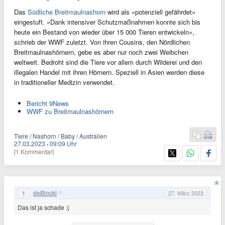
Das
Südliche Breitmaulnashorn
wird als «potenziell gefährdet»
eingestuft. «Dank intensiver Schutzmaßnahmen konnte sich bis
heute ein Bestand von wieder über 15 000 Tieren entwickeln»,
schrieb der WWF zuletzt. Von ihren Cousins, den Nördlichen
Breitmaulnashörnern, gebe es aber nur noch zwei Weibchen
weltweit. Bedroht sind die Tiere vor allem durch Wilderei und den
illegalen Handel mit ihren Hörnern. Speziell in Asien werden diese
in traditioneller Medizin verwendet.
Bericht 9News
WWF zu Breitmaulnashörnern
Tiere / Nashorn / Baby / Australien
27.03.2023
·
09:09 Uhr
[1 Kommentar]
deBlocki
1
27. März 2023
Das ist ja schade :(