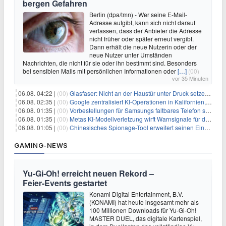
bergen Gefahren
Berlin (dpa/tmn) - Wer seine E-Mail-
Adresse aufgibt, kann sich nicht darauf
verlassen, dass der Anbieter die Adresse
nicht früher oder später erneut vergibt.
Dann erhält die neue Nutzerin oder der
neue Nutzer unter Umständen
Nachrichten, die nicht für sie oder ihn bestimmt sind. Besonders
bei sensiblen Mails mit persönlichen Informationen oder
[…]
(00)
vor 35 Minuten
06.08. 04:22 |
(00)
Glasfaser: Nicht an der Haustür unter Druck setzen lassen
06.08. 02:35 |
(00)
Google zentralisiert KI-Operationen in Kalifornien, um Rivale Anthropic und OpenAI zu überholen
06.08. 01:35 |
(00)
Vorbestellungen für Samsungs faltbares Telefon steigen um 30 % in einem wettbewerbsintensiven Markt
06.08. 01:35 |
(00)
Metas KI-Modellverletzung wirft Warnsignale für die Technologieaufsicht auf
06.08. 01:05 |
(00)
Chinesisches Spionage-Tool erweitert seinen Einfluss auf 13 Länder und weckt Sicherheitsbedenken
GAMING-NEWS
Yu‑Gi‑Oh! erreicht neuen Rekord –
Feier‑Events gestartet
Konami Digital Entertainment, B.V.
(KONAMI) hat heute insgesamt mehr als
100 Millionen Downloads für Yu-Gi-Oh!
MASTER DUEL, das digitale Kartenspiel,