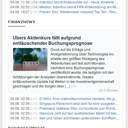
05.08. 11:56 |
(04)
Infantino beruft Krisenrunde ein - Neue Vorwürfe gegen FIFA
04.08. 22:52 |
(04)
Medien: Infantino beruft FIFA-Krisensitzung am Mittwoch ein
04.08. 18:07 |
(00)
Frauen-Tour: Niedermaier verpasst Top Ten - Reusser siegt
FINANZNEWS
Ubers Aktienkurs fällt aufgrund
enttäuschender Buchungsprognose
Druck auf die Erträge und
Anlegerstimmung Uber Technologies Inc.
erlebte den größten Rückgang des
Aktienkurses seit fast acht Monaten,
nachdem eine Buchungsprognose
veröffentlicht wurde, die lediglich mit den
Schätzungen der Analysten übereinstimmte. Dieses
enttäuschende Update hat Wellen in der Investmentgemeinschaft
geschlagen und die Sorgen über
[…]
(00)
vor 2 Stunden
06.08. 02:36 |
(00)
El Niño: Eine makroökonomische Variable, die globale Wirtschaftslandschaften umgestaltet
06.08. 02:36 |
(00)
Singapurs Parlament setzt sich für eine ausgewogene wirtschaftliche Zukunft ein
06.08. 02:36 |
(00)
Prabowos radikaler Plan zur Kontrolle von Rohstoffexporten steht vor konkurrierenden Visionen
06.08. 02:35 |
(00)
Glencore zielt auf den australischen Markt mit bevorstehendem Sekundärlisting
06.08. 02:35 |
(00)
Iran und Oman schmieden potenziellen Schifffahrtsvertrag im Hormuskanal