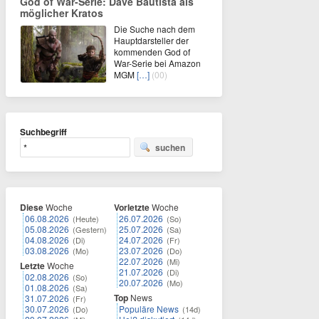
God of War-Serie: Dave Bautista als
möglicher Kratos
Die Suche nach dem
Hauptdarsteller der
kommenden God of
War-Serie bei Amazon
MGM
[…]
(00)
Suchbegriff
suchen
Diese
Woche
Vorletzte
Woche
06.08.2026
26.07.2026
(Heute)
(So)
05.08.2026
25.07.2026
(Gestern)
(Sa)
04.08.2026
24.07.2026
(Di)
(Fr)
03.08.2026
23.07.2026
(Mo)
(Do)
22.07.2026
(Mi)
Letzte
Woche
21.07.2026
(Di)
02.08.2026
(So)
20.07.2026
(Mo)
01.08.2026
(Sa)
Top
News
31.07.2026
(Fr)
30.07.2026
Populäre News
(Do)
(14d)