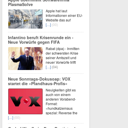
PlasmaSolve
Apple hat laut
Informationen einer EU-
Website das auf
[…]
(00)
Infantino beruft Krisenrunde ein -
Neue Vorwürfe gegen FIFA
Rabat (dpa) - Inmitten
der schwersten Krise
seiner Amtszeit und
neuer Vorwürfe trifft
[…]
(04)
Neue Sonntags-Dokusoap: VOX
startet die «Pfandhaus-Profis»
Neuigkeiten gibt es
auch von einem
anderen Vorabend-
Format:
«hundkatzemaus
spezial: Reverse the
[…]
(00)