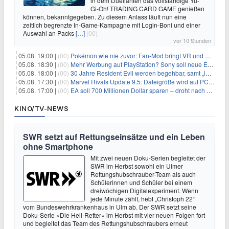
in dem Duellanten das vollständige Yu-
Gi-Oh! TRADING CARD GAME genießen
können, bekanntgegeben. Zu diesem Anlass läuft nun eine
zeitlich begrenzte In-Game-Kampagne mit Login-Boni und einer
Auswahl an Packs
[…]
(00)
vor 10 Stunden
05.08. 19:00 |
(00)
Pokémon wie nie zuvor: Fan-Mod bringt VR und Ego-Perspektive nach Kanto
05.08. 18:30 |
(00)
Mehr Werbung auf PlayStation? Sony soll neue Einnahmequellen prüfen
05.08. 18:00 |
(00)
30 Jahre Resident Evil werden begehbar, samt „lebensgroßem Leon“
05.08. 17:30 |
(00)
Marvel Rivals Update 9.5: Dateigröße wird auf PC und Konsolen deutlich reduziert
05.08. 17:00 |
(00)
EA soll 700 Millionen Dollar sparen – droht nach der Übernahme die nächste Entlassungswelle?
KINO/TV-NEWS
SWR setzt auf Rettungseinsätze und ein Leben
ohne Smartphone
Mit zwei neuen Doku-Serien begleitet der
SWR im Herbst sowohl ein Ulmer
Rettungshubschrauber-Team als auch
Schülerinnen und Schüler bei einem
dreiwöchigen Digitalexperiment. Wenn
jede Minute zählt, hebt „Christoph 22“
vom Bundeswehrkrankenhaus in Ulm ab. Der SWR setzt seine
Doku-Serie «Die Heli-Retter» im Herbst mit vier neuen Folgen fort
und begleitet das Team des Rettungshubschraubers erneut