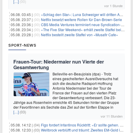
[…]
(00)
vor 1 Stunde
06.08. 03:45 |
(00)
«Schlag den Star»: Luna Schweiger will dritten Anlauf nutzen
05.08. 23:37 |
(00)
Netflix besetzt weitere Rollen für Dan-Brown-Serie
05.08. 23:36 |
(00)
CBS Media Ventures terminiert neue Syndication-Formate
05.08. 23:34 |
(00)
«The Five Star Weekend» erhält zweite Staffel bei Peacock
05.08. 23:28 |
(00)
Netflix bestellt zweite Staffel von «Musafir Cafe»
SPORT-NEWS
Frauen-Tour: Niedermaier nun Vierte der
Gesamtwertung
Belleville-en-Beaujolais (dpa) - Trotz
eines gescheiterten Ausreißversuchs hat
sich die deutsche Radsport-Hoffnung
Antonia Niedermaier bei der Tour de
France der Frauen auf den vierten Platz
der Gesamtwertung verbessert. Die 23-
Jährige aus Rosenheim erreichte 45 Sekunden hinter der Gruppe
der Favoritinnen als Sechste das Ziel auf der fünften Etappe in
[…]
(03)
vor 11 Stunden
05.08. 14:12 |
(04)
Figo fordert Infantinos Rücktritt: «Er sollte gehen. Jetzt»
05.08. 12:33 |
(03)
Wellbrock verblüfft und träumt: Zweites EM-Gold in Paris