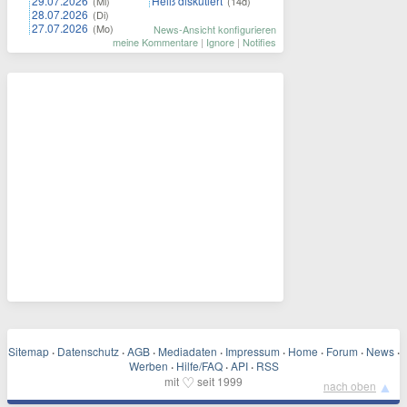
29.07.2026
Heiß diskutiert
(Mi)
(14d)
28.07.2026
(Di)
27.07.2026
(Mo)
News-Ansicht konfigurieren
meine Kommentare
|
Ignore
|
Notifies
Sitemap
·
Datenschutz
·
AGB
·
Mediadaten
·
Impressum
·
Home
·
Forum
·
News
·
Werben
·
Hilfe/FAQ
·
API
·
RSS
♡
mit
seit 1999
▲
nach oben