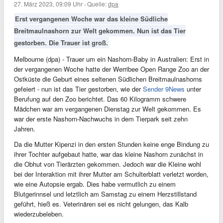
27. März 2023, 09:09 Uhr
·
Quelle:
dpa
Erst vergangenen Woche war das kleine Südliche
Breitmaulnashorn zur Welt gekommen. Nun ist das Tier
gestorben. Die Trauer ist groß.
Melbourne (dpa) - Trauer um ein Nashorn-Baby in Australien: Erst in
der vergangenen Woche hatte der Werribee Open Range Zoo an der
Ostküste die Geburt eines seltenen Südlichen Breitmaulnashorns
gefeiert - nun ist das Tier gestorben, wie der
Sender 9News
unter
Berufung auf den Zoo berichtet. Das 60 Kilogramm schwere
Mädchen war am vergangenen Dienstag zur Welt gekommen. Es
war der erste Nashorn-Nachwuchs in dem Tierpark seit zehn
Jahren.
Da die Mutter Kipenzi in den ersten Stunden keine enge Bindung zu
ihrer Tochter aufgebaut hatte, war das kleine Nashorn zunächst in
die Obhut von Tierärzten gekommen. Jedoch war die Kleine wohl
bei der Interaktion mit ihrer Mutter am Schulterblatt verletzt worden,
wie eine Autopsie ergab. Dies habe vermutlich zu einem
Blutgerinnsel und letztlich am Samstag zu einem Herzstillstand
geführt, hieß es. Veterinären sei es nicht gelungen, das Kalb
wiederzubeleben.