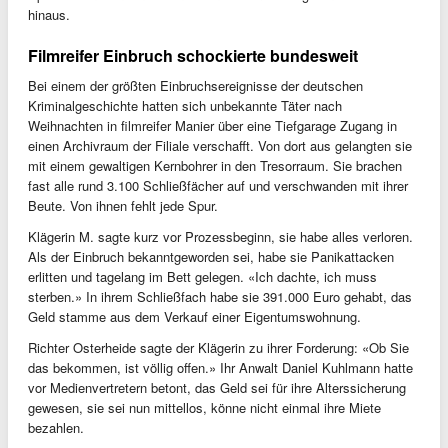
hinaus.
Filmreifer Einbruch schockierte bundesweit
Bei einem der größten Einbruchsereignisse der deutschen
Kriminalgeschichte hatten sich unbekannte Täter nach
Weihnachten in filmreifer Manier über eine Tiefgarage Zugang in
einen Archivraum der Filiale verschafft. Von dort aus gelangten sie
mit einem gewaltigen Kernbohrer in den Tresorraum. Sie brachen
fast alle rund 3.100 Schließfächer auf und verschwanden mit ihrer
Beute. Von ihnen fehlt jede Spur.
Klägerin M. sagte kurz vor Prozessbeginn, sie habe alles verloren.
Als der Einbruch bekanntgeworden sei, habe sie Panikattacken
erlitten und tagelang im Bett gelegen. «Ich dachte, ich muss
sterben.» In ihrem Schließfach habe sie 391.000 Euro gehabt, das
Geld stamme aus dem Verkauf einer Eigentumswohnung.
Richter Osterheide sagte der Klägerin zu ihrer Forderung: «Ob Sie
das bekommen, ist völlig offen.» Ihr Anwalt Daniel Kuhlmann hatte
vor Medienvertretern betont, das Geld sei für ihre Alterssicherung
gewesen, sie sei nun mittellos, könne nicht einmal ihre Miete
bezahlen.