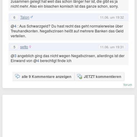
zusammen gelegt hat weil das schon länger her ist, die gibt es ja
nicht mehr. Also ein bisschen komisch ist das ganze schon, sorry.
Talon
6
11.06. um 19:32
@
4
: Aus Schwarzgeld? Du hast recht das geht normalerweise über
Treuhandkonten. Negativzinsen heißt auf mehrere Banken das Geld
verteilen.
setto
5
11.06. um 19:31
@
3
angeblich ging das nicht wegen Negativzinsen, allerdings ist der
Einwand von @
4
berechtigt finde ich
alle 9 Kommentare anzeigen
JETZT kommentieren
forum