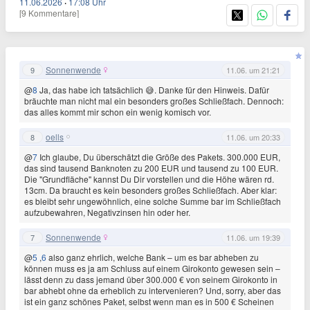
11.06.2026
·
17:08 Uhr
[9 Kommentare]
Sonnenwende
9
11.06. um 21:21
@
8
Ja, das habe ich tatsächlich 😅. Danke für den Hinweis. Dafür
bräuchte man nicht mal ein besonders großes Schließfach. Dennoch:
das alles kommt mir schon ein wenig komisch vor.
oells
8
11.06. um 20:33
@
7
Ich glaube, Du überschätzt die Größe des Pakets. 300.000 EUR,
das sind tausend Banknoten zu 200 EUR und tausend zu 100 EUR.
Die "Grundfläche" kannst Du Dir vorstellen und die Höhe wären rd.
13cm. Da braucht es kein besonders großes Schließfach. Aber klar:
es bleibt sehr ungewöhnlich, eine solche Summe bar im Schließfach
aufzubewahren, Negativzinsen hin oder her.
Sonnenwende
7
11.06. um 19:39
@
5
,
6
also ganz ehrlich, welche Bank – um es bar abheben zu
können muss es ja am Schluss auf einem Girokonto gewesen sein –
lässt denn zu dass jemand über 300.000 € von seinem Girokonto in
bar abhebt ohne da erheblich zu intervenieren? Und, sorry, aber das
ist ein ganz schönes Paket, selbst wenn man es in 500 € Scheinen