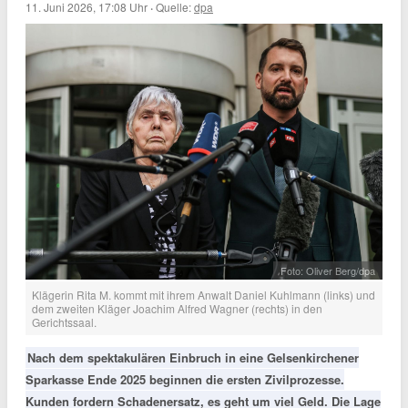
11. Juni 2026, 17:08 Uhr
·
Quelle:
dpa
Foto: Oliver Berg/dpa
Klägerin Rita M. kommt mit ihrem Anwalt Daniel Kuhlmann (links) und
dem zweiten Kläger Joachim Alfred Wagner (rechts) in den
Gerichtssaal.
Nach dem spektakulären Einbruch in eine Gelsenkirchener
Sparkasse Ende 2025 beginnen die ersten Zivilprozesse.
Kunden fordern Schadenersatz, es geht um viel Geld. Die Lage