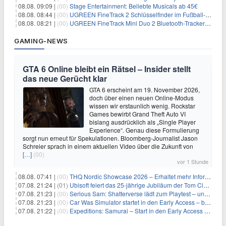
08.08. 09:09 |
(00)
Stage Entertainment: Beliebte Musicals ab 45€
08.08. 08:44 |
(00)
UGREEN FineTrack 2 Schlüsselfinder im Fußball-Design für 10,98€
08.08. 08:21 |
(00)
UGREEN FineTrack Mini Duo 2 Bluetooth-Tracker 4er-Pack für 28,99€
GAMING-NEWS
GTA 6 Online bleibt ein Rätsel – Insider stellt
das neue Gerücht klar
GTA 6 erscheint am 19. November 2026,
doch über einen neuen Online-Modus
wissen wir erstaunlich wenig. Rockstar
Games bewirbt Grand Theft Auto VI
bislang ausdrücklich als „Single Player
Experience“. Genau diese Formulierung
sorgt nun erneut für Spekulationen. Bloomberg-Journalist Jason
Schreier sprach in einem aktuellen Video über die Zukunft von
[…]
(00)
vor 1 Stunde
08.08. 07:41 |
(00)
THQ Nordic Showcase 2026 – Erhaltet mehr Informationen
07.08. 21:24 |
(01)
Ubisoft feiert das 25-jährige Jubiläum der Tom Clancy’s Ghost Recon-Reihe
07.08. 21:23 |
(00)
Serious Sam: Shatterverse lädt zum Playtest – und erscheint schon bald!
07.08. 21:23 |
(00)
Car Was Simulator startet in den Early Access – bald gehts los!
07.08. 21:22 |
(00)
Expeditions: Samurai – Start in den Early Access ab heute im feudalen Japan