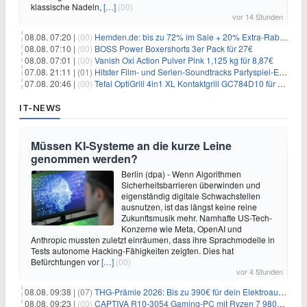
klassische Nadeln,
[…]
(00)
vor 14 Stunden
08.08. 07:20 |
(00)
Hemden.de: bis zu 72% im Sale + 20% Extra-Rabatt dank Gutschein
08.08. 07:10 |
(00)
BOSS Power Boxershorts 3er Pack für 27€
08.08. 07:01 |
(00)
Vanish Oxi Action Pulver Pink 1,125 kg für 8,87€
07.08. 21:11 |
(01)
Hitster Film- und Serien-Soundtracks Partyspiel-Erweiterung für 6,99€
07.08. 20:46 |
(00)
Tefal OptiGrill 4in1 XL Kontaktgrill GC784D10 für 239,99€
IT-NEWS
Müssen KI-Systeme an die kurze Leine
genommen werden?
Berlin (dpa) - Wenn Algorithmen
Sicherheitsbarrieren überwinden und
eigenständig digitale Schwachstellen
ausnutzen, ist das längst keine reine
Zukunftsmusik mehr. Namhafte US-Tech-
Konzerne wie Meta, OpenAI und
Anthropic mussten zuletzt einräumen, dass ihre Sprachmodelle in
Tests autonome Hacking-Fähigkeiten zeigten. Dies hat
Befürchtungen vor
[…]
(00)
vor 4 Stunden
08.08. 09:38 |
(07)
THG-Prämie 2026: Bis zu 390€ für dein Elektroauto mit geld-fuer-eAuto.de
08.08. 09:23 |
(00)
CAPTIVA R10-3054 Gaming-PC mit Ryzen 7 9800X3D und RTX 5080 für 2.599€