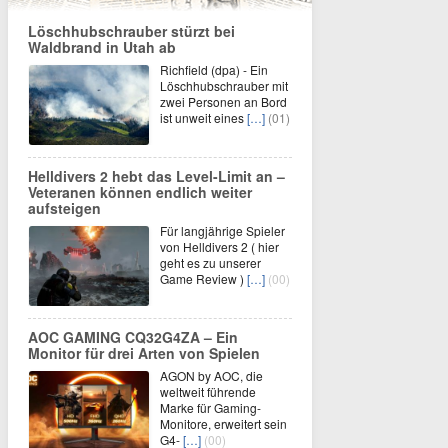
Löschhubschrauber stürzt bei
Waldbrand in Utah ab
Richfield (dpa) - Ein
Löschhubschrauber mit
zwei Personen an Bord
ist unweit eines
[…]
(01)
Helldivers 2 hebt das Level-Limit an –
Veteranen können endlich weiter
aufsteigen
Für langjährige Spieler
von Helldivers 2 ( hier
geht es zu unserer
Game Review )
[…]
(00)
AOC GAMING CQ32G4ZA – Ein
Monitor für drei Arten von Spielen
AGON by AOC, die
weltweit führende
Marke für Gaming-
Monitore, erweitert sein
G4-
[…]
(00)