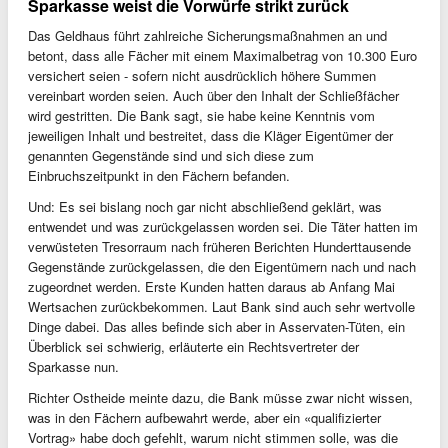
Sparkasse weist die Vorwürfe strikt zurück
Das Geldhaus führt zahlreiche Sicherungsmaßnahmen an und
betont, dass alle Fächer mit einem Maximalbetrag von 10.300 Euro
versichert seien - sofern nicht ausdrücklich höhere Summen
vereinbart worden seien. Auch über den Inhalt der Schließfächer
wird gestritten. Die Bank sagt, sie habe keine Kenntnis vom
jeweiligen Inhalt und bestreitet, dass die Kläger Eigentümer der
genannten Gegenstände sind und sich diese zum
Einbruchszeitpunkt in den Fächern befanden.
Und: Es sei bislang noch gar nicht abschließend geklärt, was
entwendet und was zurückgelassen worden sei. Die Täter hatten im
verwüsteten Tresorraum nach früheren Berichten Hunderttausende
Gegenstände zurückgelassen, die den Eigentümern nach und nach
zugeordnet werden. Erste Kunden hatten daraus ab Anfang Mai
Wertsachen zurückbekommen. Laut Bank sind auch sehr wertvolle
Dinge dabei. Das alles befinde sich aber in Asservaten-Tüten, ein
Überblick sei schwierig, erläuterte ein Rechtsvertreter der
Sparkasse nun.
Richter Ostheide meinte dazu, die Bank müsse zwar nicht wissen,
was in den Fächern aufbewahrt werde, aber ein «qualifizierter
Vortrag» habe doch gefehlt, warum nicht stimmen solle, was die