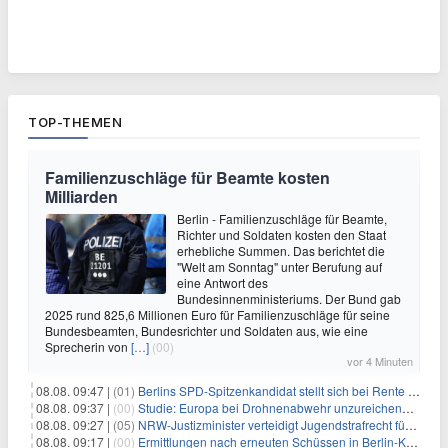
TOP-THEMEN
Familienzuschläge für Beamte kosten
Milliarden
Berlin - Familienzuschläge für Beamte,
Richter und Soldaten kosten den Staat
erhebliche Summen. Das berichtet die
"Welt am Sonntag" unter Berufung auf
eine Antwort des
Bundesinnenministeriums. Der Bund gab
2025 rund 825,6 Millionen Euro für Familienzuschläge für seine
Bundesbeamten, Bundesrichter und Soldaten aus, wie eine
Sprecherin von
[…]
(00)
vor 4 Minuten
08.08. 09:47 |
(01)
Berlins SPD-Spitzenkandidat stellt sich bei Rente mit 63 quer
08.08. 09:37 |
(00)
Studie: Europa bei Drohnenabwehr unzureichend vorbereitet
08.08. 09:27 |
(05)
NRW-Justizminister verteidigt Jugendstrafrecht für Heranwachsende
08.08. 09:17 |
(00)
Ermittlungen nach erneuten Schüssen in Berlin-Kreuzberg dauern an