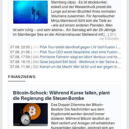
Starnberg (dpa) - Es ist stockdunkel,
eiskalt und der Wasserdruck presst die
Lunge auf einen Bruchteil ihres normalen
Volumens zusammen. Für Apnoetaucher
Minja Marinković fühlt sich die Tiefe an
«wie auf einem anderen Planeten. Man
ist sehr ruhig – und sehr alleine». Am Samstag will der 29-Jährige
im Starnberger See an der Allmannshauser Steilwand mit
[…]
(01)
vor 5 Stunden
07.08. 22:05 |
(00)
PGA Tour bleibt standhaft gegen LIV Golf Fusion in einem sich wandelnden Sportumfeld
07.08. 21:06 |
(00)
PGA Tour-CEO weist Gespräche über eine Fusion mit LIV Golf zurück und bekräftigt die Wettbewerbslandschaft
07.08. 17:59 |
(04)
Polnische Fahrerin siegt am Mont Ventoux und holt Tour-Gelb
07.08. 16:15 |
(04)
Gose bejubelt EM-Gold - Wellbrock in der Seine ausgebremst
07.08. 11:46 |
(02)
Kampf um die Macht: Wer ist für und wer gegen Infantino?
FINANZNEWS
Bitcoin-Schock: Während Kurse fallen, plant
die Regierung die Steuer-Bombe
Das Doppel-Dilemma der Bitcoin-
Besitzer Die Nachrichten aus dem
Kryptomarkt werden derzeit immer
düsterer. Während Bitcoin deutlich an
Wert verliert und Anleger mit erheblichen
Kursverlisten kämpfen, zeichnet sich am