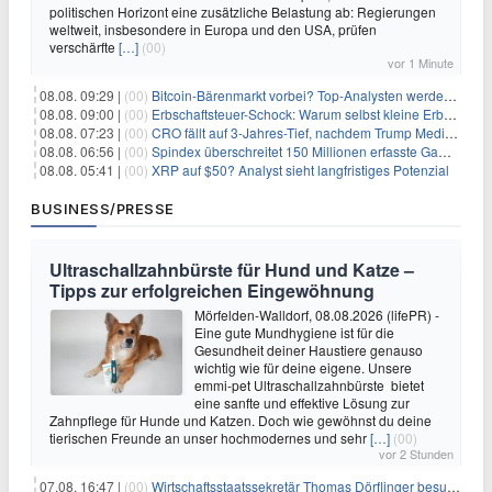
politischen Horizont eine zusätzliche Belastung ab: Regierungen
weltweit, insbesondere in Europa und den USA, prüfen
verschärfte
[…]
(00)
vor 1 Minute
08.08. 09:29 |
(00)
Bitcoin-Bärenmarkt vorbei? Top-Analysten werden optimistisch, aber die Geschichte sagt etwas anderes
08.08. 09:00 |
(00)
Erbschaftsteuer-Schock: Warum selbst kleine Erbschaften den Fiskus Millionen kosten
08.08. 07:23 |
(00)
CRO fällt auf 3-Jahres-Tief, nachdem Trump Media zwei große Crypto.com-Deals storniert
08.08. 06:56 |
(00)
Spindex überschreitet 150 Millionen erfasste Gaming-Ereignisse in Echtzeit-Datenpipeline
08.08. 05:41 |
(00)
XRP auf $50? Analyst sieht langfristiges Potenzial
BUSINESS/PRESSE
Ultraschallzahnbürste für Hund und Katze –
Tipps zur erfolgreichen Eingewöhnung
Mörfelden-Walldorf, 08.08.2026 (lifePR) -
Eine gute Mundhygiene ist für die
Gesundheit deiner Haustiere genauso
wichtig wie für deine eigene. Unsere
emmi-pet Ultraschallzahnbürste bietet
eine sanfte und effektive Lösung zur
Zahnpflege für Hunde und Katzen. Doch wie gewöhnst du deine
tierischen Freunde an unser hochmodernes und sehr
[…]
(00)
vor 2 Stunden
07.08. 16:47 |
(00)
Wirtschaftsstaatssekretär Thomas Dörflinger besucht Handwerksbetrieb im Kammerbezirk Freiburg