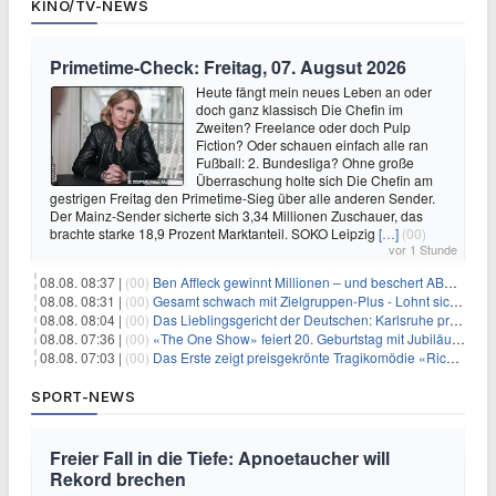
KINO/TV-NEWS
Primetime-Check: Freitag, 07. Augsut 2026
Heute fängt mein neues Leben an oder
doch ganz klassisch Die Chefin im
Zweiten? Freelance oder doch Pulp
Fiction? Oder schauen einfach alle ran
Fußball: 2. Bundesliga? Ohne große
Überraschung holte sich Die Chefin am
gestrigen Freitag den Primetime-Sieg über alle anderen Sender.
Der Mainz-Sender sicherte sich 3,34 Millionen Zuschauer, das
brachte starke 18,9 Prozent Marktanteil. SOKO Leipzig
[…]
(00)
vor 1 Stunde
08.08. 08:37 |
(00)
Ben Affleck gewinnt Millionen – und beschert ABC Top-Quoten
08.08. 08:31 |
(00)
Gesamt schwach mit Zielgruppen-Plus - Lohnt sich First Dates Hotel doch?
08.08. 08:04 |
(00)
Das Lieblingsgericht der Deutschen: Karlsruhe prägt seit 75 Jahren die Republik
08.08. 07:36 |
(00)
«The One Show» feiert 20. Geburtstag mit Jubiläumswoche
08.08. 07:03 |
(00)
Das Erste zeigt preisgekrönte Tragikomödie «Rickerl» als Free-TV-Premiere
SPORT-NEWS
Freier Fall in die Tiefe: Apnoetaucher will
Rekord brechen