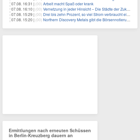
07.08. 16:31 |
(00)
Arbeit macht Spaß oder krank
07.08. 16:10 |
(00)
Vernetzung in jeder Hinsicht – Die Städte der Zukunft sind grün-blau
07.08. 15:29 |
(00)
Drei bis zehn Prozent, so viel Strom verbraucht ein Aufzug im Gebäude
07.08. 15:20 |
(00)
Northern Discovery Metals gibt die Börsennotierung an der Frankfurter Wertpapierbörse bekannt
Ermittlungen nach erneuten Schüssen
in Berlin-Kreuzberg dauern an