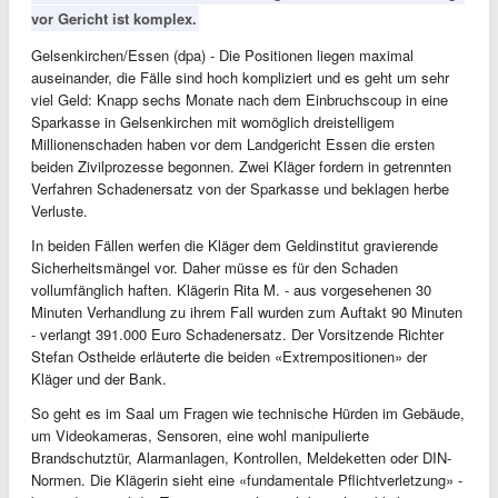
vor Gericht ist komplex.
Gelsenkirchen/Essen (dpa) - Die Positionen liegen maximal
auseinander, die Fälle sind hoch kompliziert und es geht um sehr
viel Geld: Knapp sechs Monate nach dem Einbruchscoup in eine
Sparkasse in Gelsenkirchen mit womöglich dreistelligem
Millionenschaden haben vor dem Landgericht Essen die ersten
beiden Zivilprozesse begonnen. Zwei Kläger fordern in getrennten
Verfahren Schadenersatz von der Sparkasse und beklagen herbe
Verluste.
In beiden Fällen werfen die Kläger dem Geldinstitut gravierende
Sicherheitsmängel vor. Daher müsse es für den Schaden
vollumfänglich haften. Klägerin Rita M. - aus vorgesehenen 30
Minuten Verhandlung zu ihrem Fall wurden zum Auftakt 90 Minuten
- verlangt 391.000 Euro Schadenersatz. Der Vorsitzende Richter
Stefan Ostheide erläuterte die beiden «Extrempositionen» der
Kläger und der Bank.
So geht es im Saal um Fragen wie technische Hürden im Gebäude,
um Videokameras, Sensoren, eine wohl manipulierte
Brandschutztür, Alarmanlagen, Kontrollen, Meldeketten oder DIN-
Normen. Die Klägerin sieht eine «fundamentale Pflichtverletzung» -