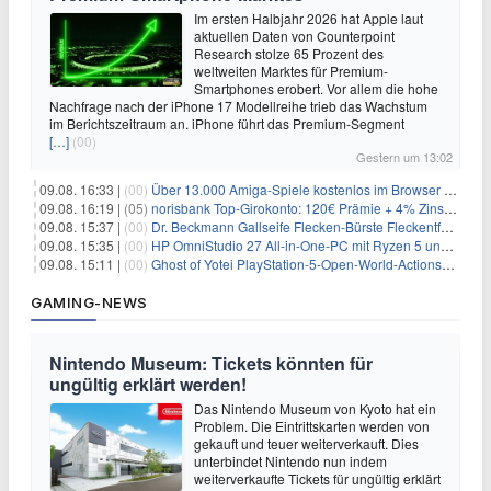
Im ersten Halbjahr 2026 hat Apple laut
aktuellen Daten von Counterpoint
Research stolze 65 Prozent des
weltweiten Marktes für Premium-
Smartphones erobert. Vor allem die hohe
Nachfrage nach der iPhone 17 Modellreihe trieb das Wachstum
im Berichtszeitraum an. iPhone führt das Premium-Segment
[…]
(00)
Gestern um 13:02
09.08. 16:33 |
(00)
Über 13.000 Amiga-Spiele kostenlos im Browser spielen
09.08. 16:19 |
(05)
norisbank Top-Girokonto: 120€ Prämie + 4% Zinsen p.a. (6 Monate)
09.08. 15:37 |
(00)
Dr. Beckmann Gallseife Flecken-Bürste Fleckentferner 250 ml für 1,25€
09.08. 15:35 |
(00)
HP OmniStudio 27 All-in-One-PC mit Ryzen 5 und 1 TB SSD für 699€
09.08. 15:11 |
(00)
Ghost of Yotei PlayStation-5-Open-World-Actionspiel für 55,65€
GAMING-NEWS
Nintendo Museum: Tickets könnten für
ungültig erklärt werden!
Das Nintendo Museum von Kyoto hat ein
Problem. Die Eintrittskarten werden von
gekauft und teuer weiterverkauft. Dies
unterbindet Nintendo nun indem
weiterverkaufte Tickets für ungültig erklärt