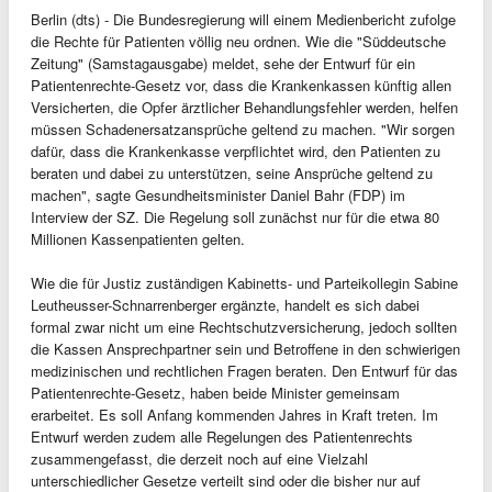
Berlin (dts) - Die Bundesregierung will einem Medienbericht zufolge
die Rechte für Patienten völlig neu ordnen. Wie die "Süddeutsche
Zeitung" (Samstagausgabe) meldet, sehe der Entwurf für ein
Patientenrechte-Gesetz vor, dass die Krankenkassen künftig allen
Versicherten, die Opfer ärztlicher Behandlungsfehler werden, helfen
müssen Schadenersatzansprüche geltend zu machen. "Wir sorgen
dafür, dass die Krankenkasse verpflichtet wird, den Patienten zu
beraten und dabei zu unterstützen, seine Ansprüche geltend zu
machen", sagte Gesundheitsminister Daniel Bahr (FDP) im
Interview der SZ. Die Regelung soll zunächst nur für die etwa 80
Millionen Kassenpatienten gelten.
Wie die für Justiz zuständigen Kabinetts- und Parteikollegin Sabine
Leutheusser-Schnarrenberger ergänzte, handelt es sich dabei
formal zwar nicht um eine Rechtschutzversicherung, jedoch sollten
die Kassen Ansprechpartner sein und Betroffene in den schwierigen
medizinischen und rechtlichen Fragen beraten. Den Entwurf für das
Patientenrechte-Gesetz, haben beide Minister gemeinsam
erarbeitet. Es soll Anfang kommenden Jahres in Kraft treten. Im
Entwurf werden zudem alle Regelungen des Patientenrechts
zusammengefasst, die derzeit noch auf eine Vielzahl
unterschiedlicher Gesetze verteilt sind oder die bisher nur auf