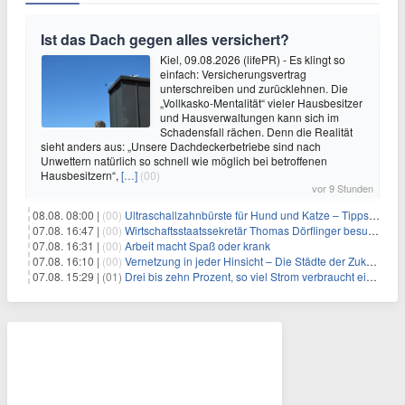
Ist das Dach gegen alles versichert?
Kiel, 09.08.2026 (lifePR) - Es klingt so
einfach: Versicherungsvertrag
unterschreiben und zurücklehnen. Die
„Vollkasko-Mentalität“ vieler Hausbesitzer
und Hausverwaltungen kann sich im
Schadensfall rächen. Denn die Realität
sieht anders aus: „Unsere Dachdeckerbetriebe sind nach
Unwettern natürlich so schnell wie möglich bei betroffenen
Hausbesitzern“,
[…]
(00)
vor 9 Stunden
08.08. 08:00 |
(00)
Ultraschallzahnbürste für Hund und Katze – Tipps zur erfolgreichen Eingewöhnung
07.08. 16:47 |
(00)
Wirtschaftsstaatssekretär Thomas Dörflinger besucht Handwerksbetrieb im Kammerbezirk Freiburg
07.08. 16:31 |
(00)
Arbeit macht Spaß oder krank
07.08. 16:10 |
(00)
Vernetzung in jeder Hinsicht – Die Städte der Zukunft sind grün-blau
07.08. 15:29 |
(01)
Drei bis zehn Prozent, so viel Strom verbraucht ein Aufzug im Gebäude