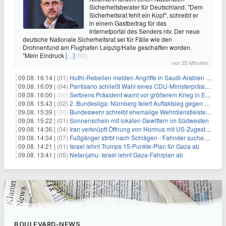
Sicherheitsberater für Deutschland. "Dem
Sicherheitsrat fehlt ein Kopf", schreibt er
in einem Gastbeitrag für das
Internetportal des Senders ntv. Der neue
deutsche Nationale Sicherheitsrat sei für Fälle wie den
Drohnenfund am Flughafen Leipzig/Halle geschaffen worden.
"Mein Eindruck
[…]
(00)
vor 25 Minuten
09.08. 16:14 |
(01)
Huthi-Rebellen melden Angriffe in Saudi-Arabien und im Jemen
09.08. 16:09 |
(04)
Pantisano schließt Wahl eines CDU-Ministerpräsident nicht aus
09.08. 16:00 |
(00)
Serbiens Präsident warnt vor größerem Krieg in Europa
09.08. 15:43 |
(02)
2. Bundesliga: Nürnberg feiert Auftaktsieg gegen Dresden
09.08. 15:39 |
(00)
Bundeswehr schreibt ehemalige Wehrdienstleistende an
09.08. 15:22 |
(01)
Sonnenschein mit lokalen Gewittern im Südwesten
09.08. 14:36 |
(04)
Iran verknüpft Öffnung von Hormus mit US-Zugeständnissen
09.08. 14:34 |
(07)
Fußgänger stirbt nach Schlägen - Fahnder suchen Autofahrer
09.08. 14:21 |
(01)
Israel lehnt Trumps 15-Punkte-Plan für Gaza ab
09.08. 13:41 |
(05)
Netanjahu: Israel lehnt Gaza-Fahrplan ab
BOULEVARD-NEWS