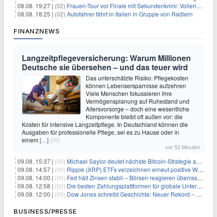
08.08. 19:27 |
(02)
Frauen-Tour vor Finale mit Sekundenkrimi: Vollering in Gelb
08.08. 18:25 |
(02)
Autofahrer fährt in Italien in Gruppe von Radlern
FINANZNEWS
Langzeitpflegeversicherung: Warum Millionen
Deutsche sie übersehen – und das teuer wird
Das unterschätzte Risiko: Pflegekosten
können Lebensersparnisse aufzehren
Viele Menschen fokussieren ihre
Vermögensplanung auf Ruhestand und
Altersvorsorge – doch eine wesentliche
Komponente bleibt oft außen vor: die
Kosten für intensive Langzeitpflege. In Deutschland können die
Ausgaben für professionelle Pflege, sei es zu Hause oder in
einem
[…]
(00)
vor 52 Minuten
09.08. 15:37 |
(00)
Michael Saylor deutet nächste Bitcoin-Strategie an: Analysten erwarten weiteren Verkauf
09.08. 14:57 |
(00)
Ripple (XRP) ETFs verzeichnen erneut positive Woche, doch neue Bedenken tauchen auf
09.08. 14:00 |
(00)
Fed hält Zinsen stabil – Börsen reagieren überraschend volatil
09.08. 12:58 |
(00)
Die besten Zahlungsplattformen für globale Unternehmen im Jahr 2026
09.08. 12:00 |
(00)
Dow Jones schreibt Geschichte: Neuer Rekord – und Amazon knackt die nächste Billionen-Marke
BUSINESS/PRESSE