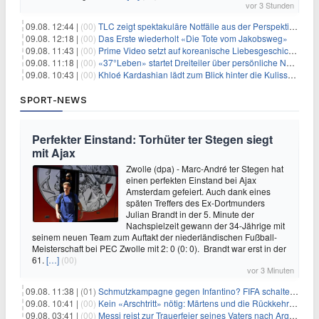
vor 3 Stunden
09.08. 12:44 |
(00)
TLC zeigt spektakuläre Notfälle aus der Perspektive der Patienten
09.08. 12:18 |
(00)
Das Erste wiederholt «Die Tote vom Jakobsweg»
09.08. 11:43 |
(00)
Prime Video setzt auf koreanische Liebesgeschichte
09.08. 11:18 |
(00)
«37°Leben» startet Dreiteiler über persönliche Neuanfänge
09.08. 10:43 |
(00)
Khloé Kardashian lädt zum Blick hinter die Kulissen ihres Freundeskreises
SPORT-NEWS
Perfekter Einstand: Torhüter ter Stegen siegt
mit Ajax
Zwolle (dpa) - Marc-André ter Stegen hat
einen perfekten Einstand bei Ajax
Amsterdam gefeiert. Auch dank eines
späten Treffers des Ex-Dortmunders
Julian Brandt in der 5. Minute der
Nachspielzeit gewann der 34-Jährige mit
seinem neuen Team zum Auftakt der niederländischen Fußball-
Meisterschaft bei PEC Zwolle mit 2: 0 (0: 0). Brandt war erst in der
61.
[…]
(00)
vor 3 Minuten
09.08. 11:38 |
(01)
Schmutzkampagne gegen Infantino? FIFA schaltet auf Angriff
09.08. 10:41 |
(00)
Kein «Arschtritt» nötig: Märtens und die Rückkehr nach Paris
09.08. 03:41 |
(00)
Messi reist zur Trauerfeier seines Vaters nach Argentinien