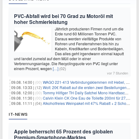
PVC-Abfall wird bei 70 Grad zu Motoröl mit
hoher Schmierleistung
Jährlich produzieren Firmen rund um die
Erde rund 60 Millionen Tonnen PVC.
Daraus werden vielfältige Produkte von
Rohren und Fensterrahmen bis hin zu
Kabeln, Kreditkarten und Bodenbelägen.
Das alles geht irgendwann einmal kaputt
und landet zumeist auf dem Müll oder in einer
Verbrennungsanlage. Die Recyclingquote von PVC liegt unter
einem Prozent, wegen
[…]
(02)
vor 7 Stunden
09.08. 14:00 |
(00)
WAGO 221-413 Verbindungsklemmen mit Hebel, 50 Stück für 14,99€
09.08. 13:33 |
(12)
Wolt: 20€ Rabatt auf die ersten zwei Bestellungen für Neukunden
09.08. 12:00 |
(00)
Tommy Hilfiger TH Daily Satchel Mono Handtasche für 73,97€
09.08. 11:30 |
(00)
Calvin Klein CK One Eau de Toilette 200ml für 27,99€
09.08. 11:11 |
(04)
Alkoholfreies Weinpaket mit 47% Rabatt + 2 Schott Zwiesel Gläser GRATIS für 29,99€
IT-NEWS
Apple beherrscht 65 Prozent des globalen
Premium-Smartphone-Marktes