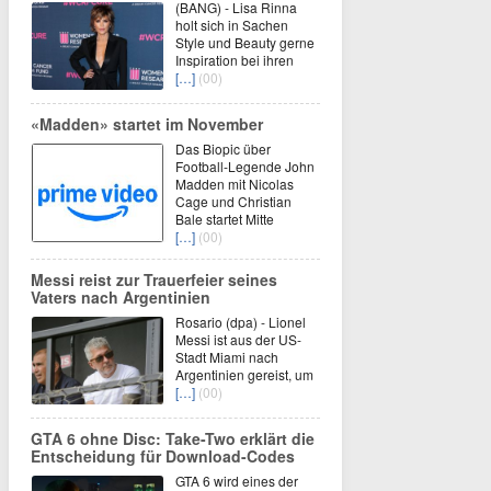
(BANG) - Lisa Rinna
holt sich in Sachen
Style und Beauty gerne
Inspiration bei ihren
[…]
(00)
«Madden» startet im November
Das Biopic über
Football-Legende John
Madden mit Nicolas
Cage und Christian
Bale startet Mitte
[…]
(00)
Messi reist zur Trauerfeier seines
Vaters nach Argentinien
Rosario (dpa) - Lionel
Messi ist aus der US-
Stadt Miami nach
Argentinien gereist, um
[…]
(00)
GTA 6 ohne Disc: Take-Two erklärt die
Entscheidung für Download-Codes
GTA 6 wird eines der