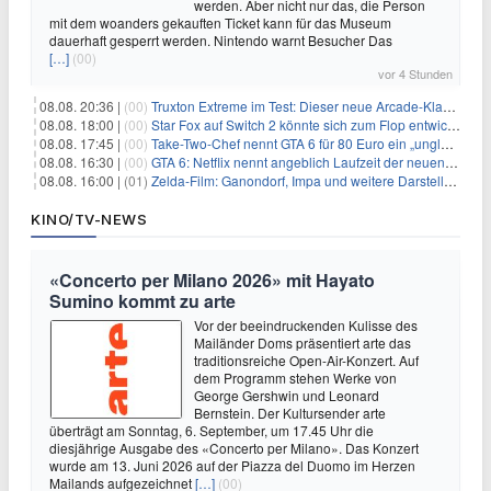
werden. Aber nicht nur das, die Person
mit dem woanders gekauften Ticket kann für das Museum
dauerhaft gesperrt werden. Nintendo warnt Besucher Das
[…]
(00)
vor 4 Stunden
08.08. 20:36 |
(00)
Truxton Extreme im Test: Dieser neue Arcade-Klassiker verzeiht dir gar nichts
08.08. 18:00 |
(00)
Star Fox auf Switch 2 könnte sich zum Flop entwickeln
08.08. 17:45 |
(00)
Take-Two-Chef nennt GTA 6 für 80 Euro ein „unglaubliches Schnäppchen“
08.08. 16:30 |
(00)
GTA 6: Netflix nennt angeblich Laufzeit der neuen Gameplay-Präsentation
08.08. 16:00 |
(01)
Zelda-Film: Ganondorf, Impa und weitere Darsteller sollen feststehen
KINO/TV-NEWS
«Concerto per Milano 2026» mit Hayato
Sumino kommt zu arte
Vor der beeindruckenden Kulisse des
Mailänder Doms präsentiert arte das
traditionsreiche Open-Air-Konzert. Auf
dem Programm stehen Werke von
George Gershwin und Leonard
Bernstein. Der Kultursender arte
überträgt am Sonntag, 6. September, um 17.45 Uhr die
diesjährige Ausgabe des «Concerto per Milano». Das Konzert
wurde am 13. Juni 2026 auf der Piazza del Duomo im Herzen
Mailands aufgezeichnet
[…]
(00)