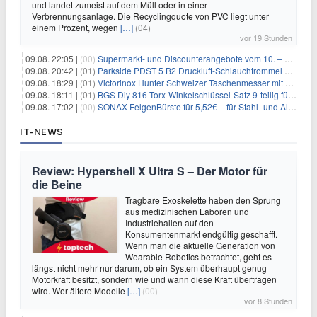
und landet zumeist auf dem Müll oder in einer
Verbrennungsanlage. Die Recyclingquote von PVC liegt unter
einem Prozent, wegen
[…]
(04)
vor 19 Stunden
09.08. 22:05 |
(00)
Supermarkt- und Discounterangebote vom 10. – 15.08.2026
09.08. 20:42 |
(01)
Parkside PDST 5 B2 Druckluft-Schlauchtrommel mit 10 m Schlauch für 25,94€
09.08. 18:29 |
(01)
Victorinox Hunter Schweizer Taschenmesser mit 12 Funktionen für 43,99€
09.08. 18:11 |
(01)
BGS Diy 816 Torx-Winkelschlüssel-Satz 9-teilig für 6,45€
09.08. 17:02 |
(00)
SONAX FelgenBürste für 5,52€ – für Stahl- und Alufelgen
IT-NEWS
Review: Hypershell X Ultra S – Der Motor für
die Beine
Tragbare Exoskelette haben den Sprung
aus medizinischen Laboren und
Industriehallen auf den
Konsumentenmarkt endgültig geschafft.
Wenn man die aktuelle Generation von
Wearable Robotics betrachtet, geht es
längst nicht mehr nur darum, ob ein System überhaupt genug
Motorkraft besitzt, sondern wie und wann diese Kraft übertragen
wird. Wer ältere Modelle
[…]
(00)
vor 8 Stunden