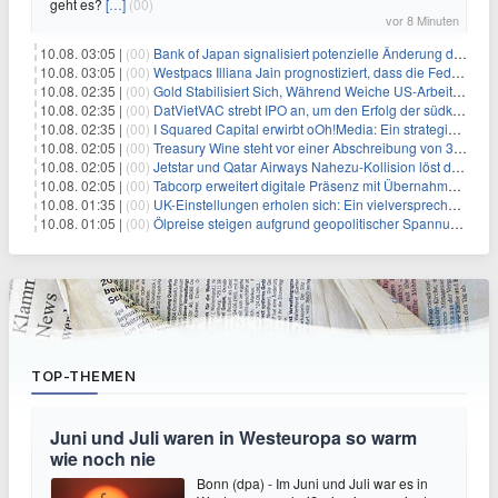
geht es?
[…]
(00)
vor 8 Minuten
10.08. 03:05 |
(00)
Bank of Japan signalisiert potenzielle Änderung der Zinspolitik angesichts von Inflationsbedenken
10.08. 03:05 |
(00)
Westpacs Illiana Jain prognostiziert, dass die Fed die Zinssätze nach dem Arbeitsmarktbericht stabil halten wird
10.08. 02:35 |
(00)
Gold Stabilisiert Sich, Während Weiche US-Arbeitsmarktdaten Zinsängste Lindern
10.08. 02:35 |
(00)
DatVietVAC strebt IPO an, um den Erfolg der südkoreanischen Unterhaltungsindustrie nachzuahmen
10.08. 02:35 |
(00)
I Squared Capital erwirbt oOh!Media: Ein strategischer Schritt in der Außenwerbung
10.08. 02:05 |
(00)
Treasury Wine steht vor einer Abschreibung von 395 Millionen US-Dollar aufgrund von Herausforderungen in der US-Lieferkette
10.08. 02:05 |
(00)
Jetstar und Qatar Airways Nahezu-Kollision löst dringende Sicherheitsuntersuchung aus
10.08. 02:05 |
(00)
Tabcorp erweitert digitale Präsenz mit Übernahme von BetMakers für 189 Millionen Dollar
10.08. 01:35 |
(00)
UK-Einstellungen erholen sich: Ein vielversprechender Wandel für wachstumsorientierte Investoren
10.08. 01:05 |
(00)
Ölpreise steigen aufgrund geopolitischer Spannungen im Nahen Osten
TOP-THEMEN
Juni und Juli waren in Westeuropa so warm
wie noch nie
Bonn (dpa) - Im Juni und Juli war es in