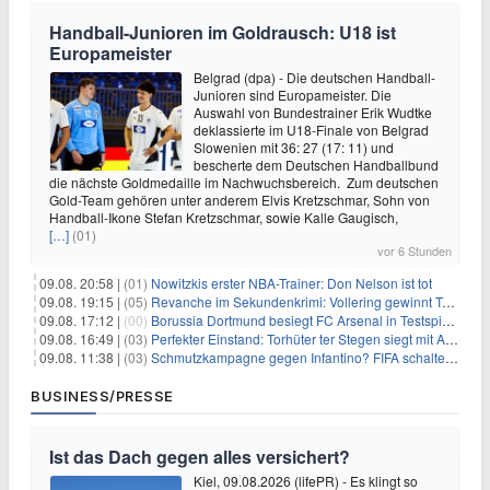
Handball-Junioren im Goldrausch: U18 ist
Europameister
Belgrad (dpa) - Die deutschen Handball-
Junioren sind Europameister. Die
Auswahl von Bundestrainer Erik Wudtke
deklassierte im U18-Finale von Belgrad
Slowenien mit 36: 27 (17: 11) und
bescherte dem Deutschen Handballbund
die nächste Goldmedaille im Nachwuchsbereich. Zum deutschen
Gold-Team gehören unter anderem Elvis Kretzschmar, Sohn von
Handball-Ikone Stefan Kretzschmar, sowie Kalle Gaugisch,
[…]
(01)
vor 6 Stunden
09.08. 20:58 |
(01)
Nowitzkis erster NBA-Trainer: Don Nelson ist tot
09.08. 19:15 |
(05)
Revanche im Sekundenkrimi: Vollering gewinnt Tour
09.08. 17:12 |
(00)
Borussia Dortmund besiegt FC Arsenal in Testspiel mit 3:2
09.08. 16:49 |
(03)
Perfekter Einstand: Torhüter ter Stegen siegt mit Ajax
09.08. 11:38 |
(03)
Schmutzkampagne gegen Infantino? FIFA schaltet auf Angriff
BUSINESS/PRESSE
Ist das Dach gegen alles versichert?
Kiel, 09.08.2026 (lifePR) - Es klingt so