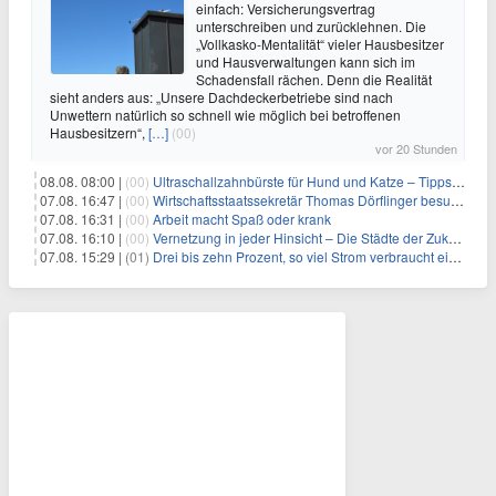
einfach: Versicherungsvertrag
unterschreiben und zurücklehnen. Die
„Vollkasko-Mentalität“ vieler Hausbesitzer
und Hausverwaltungen kann sich im
Schadensfall rächen. Denn die Realität
sieht anders aus: „Unsere Dachdeckerbetriebe sind nach
Unwettern natürlich so schnell wie möglich bei betroffenen
Hausbesitzern“,
[…]
(00)
vor 20 Stunden
08.08. 08:00 |
(00)
Ultraschallzahnbürste für Hund und Katze – Tipps zur erfolgreichen Eingewöhnung
07.08. 16:47 |
(00)
Wirtschaftsstaatssekretär Thomas Dörflinger besucht Handwerksbetrieb im Kammerbezirk Freiburg
07.08. 16:31 |
(00)
Arbeit macht Spaß oder krank
07.08. 16:10 |
(00)
Vernetzung in jeder Hinsicht – Die Städte der Zukunft sind grün-blau
07.08. 15:29 |
(01)
Drei bis zehn Prozent, so viel Strom verbraucht ein Aufzug im Gebäude