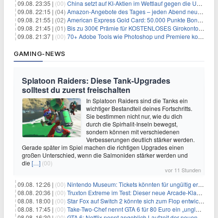
09.08. 23:35 |
(00)
China setzt auf KI-Aktien im Wettlauf gegen die USA um Chip- und Technologiedominanz
09.08. 22:15 |
(04)
Amazon-Angebote des Tages – jeden Abend neue Deals zum Stöbern
09.08. 21:55 |
(02)
American Express Gold Card: 50.000 Punkte Bonus + Metall-Kreditkarte
09.08. 21:45 |
(01)
Bis zu 300€ Prämie für KOSTENLOSES Girokonto bei der Santander – 50€ schon nach 1 Woche!
09.08. 21:37 |
(00)
70+ Adobe Tools wie Photoshop und Premiere kostenlos in ChatGPT
GAMING-NEWS
Splatoon Raiders: Diese Tank-Upgrades
solltest du zuerst freischalten
In Splatoon Raiders sind die Tanks ein
wichtiger Bestandteil deines Fortschritts.
Sie bestimmen nicht nur, wie du dich
durch die Spirhalit-Inseln bewegst,
sondern können mit verschiedenen
Verbesserungen deutlich stärker werden.
Gerade später im Spiel machen die richtigen Upgrades einen
großen Unterschied, wenn die Salmoniden stärker werden und
die
[…]
(00)
vor 11 Stunden
09.08. 12:26 |
(00)
Nintendo Museum: Tickets könnten für ungültig erklärt werden!
08.08. 20:36 |
(00)
Truxton Extreme im Test: Dieser neue Arcade-Klassiker verzeiht dir gar nichts
08.08. 18:00 |
(00)
Star Fox auf Switch 2 könnte sich zum Flop entwickeln
08.08. 17:45 |
(00)
Take-Two-Chef nennt GTA 6 für 80 Euro ein „unglaubliches Schnäppchen“
08.08. 16:30 |
(00)
GTA 6: Netflix nennt angeblich Laufzeit der neuen Gameplay-Präsentation