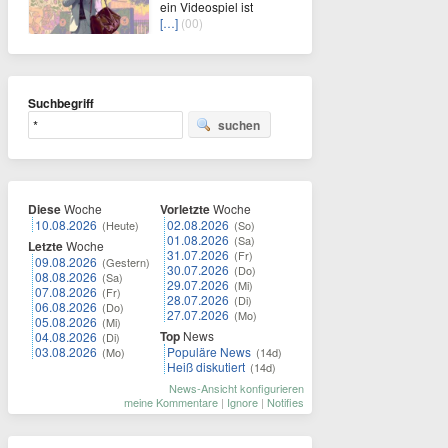
ein Videospiel ist
[…]
(00)
Suchbegriff
suchen
Diese
Woche
Vorletzte
Woche
10.08.2026
02.08.2026
(Heute)
(So)
01.08.2026
(Sa)
Letzte
Woche
31.07.2026
(Fr)
09.08.2026
(Gestern)
30.07.2026
(Do)
08.08.2026
(Sa)
29.07.2026
(Mi)
07.08.2026
(Fr)
28.07.2026
(Di)
06.08.2026
(Do)
27.07.2026
(Mo)
05.08.2026
(Mi)
Top
News
04.08.2026
(Di)
03.08.2026
Populäre News
(Mo)
(14d)
Heiß diskutiert
(14d)
News-Ansicht konfigurieren
meine Kommentare
|
Ignore
|
Notifies