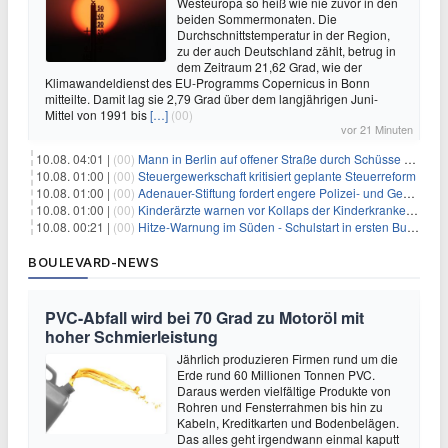
Westeuropa so heiß wie nie zuvor in den
beiden Sommermonaten. Die
Durchschnittstemperatur in der Region,
zu der auch Deutschland zählt, betrug in
dem Zeitraum 21,62 Grad, wie der
Klimawandeldienst des EU-Programms Copernicus in Bonn
mitteilte. Damit lag sie 2,79 Grad über dem langjährigen Juni-
Mittel von 1991 bis
[…]
(00)
vor 21 Minuten
10.08. 04:01 |
(00)
Mann in Berlin auf offener Straße durch Schüsse getötet
10.08. 01:00 |
(00)
Steuergewerkschaft kritisiert geplante Steuerreform
10.08. 01:00 |
(00)
Adenauer-Stiftung fordert engere Polizei- und Geheimdienstkooperation
10.08. 01:00 |
(00)
Kinderärzte warnen vor Kollaps der Kinderkrankenpflege
10.08. 00:21 |
(00)
Hitze-Warnung im Süden - Schulstart in ersten Bundesländern
BOULEVARD-NEWS
PVC-Abfall wird bei 70 Grad zu Motoröl mit
hoher Schmierleistung
Jährlich produzieren Firmen rund um die
Erde rund 60 Millionen Tonnen PVC.
Daraus werden vielfältige Produkte von
Rohren und Fensterrahmen bis hin zu
Kabeln, Kreditkarten und Bodenbelägen.
Das alles geht irgendwann einmal kaputt