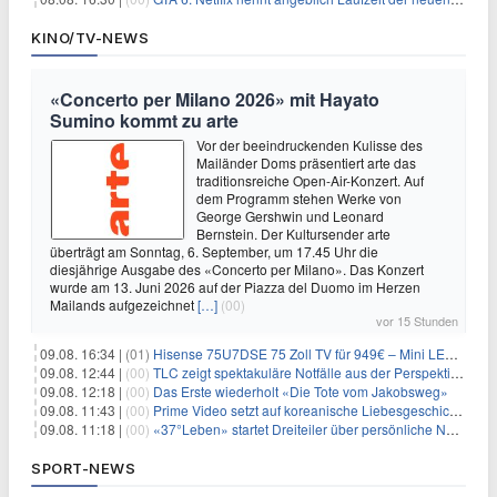
KINO/TV-NEWS
«Concerto per Milano 2026» mit Hayato
Sumino kommt zu arte
Vor der beeindruckenden Kulisse des
Mailänder Doms präsentiert arte das
traditionsreiche Open-Air-Konzert. Auf
dem Programm stehen Werke von
George Gershwin und Leonard
Bernstein. Der Kultursender arte
überträgt am Sonntag, 6. September, um 17.45 Uhr die
diesjährige Ausgabe des «Concerto per Milano». Das Konzert
wurde am 13. Juni 2026 auf der Piazza del Duomo im Herzen
Mailands aufgezeichnet
[…]
(00)
vor 15 Stunden
09.08. 16:34 |
(01)
Hisense 75U7DSE 75 Zoll TV für 949€ – Mini LED, 144Hz, 2026
09.08. 12:44 |
(00)
TLC zeigt spektakuläre Notfälle aus der Perspektive der Patienten
09.08. 12:18 |
(00)
Das Erste wiederholt «Die Tote vom Jakobsweg»
09.08. 11:43 |
(00)
Prime Video setzt auf koreanische Liebesgeschichte
09.08. 11:18 |
(00)
«37°Leben» startet Dreiteiler über persönliche Neuanfänge
SPORT-NEWS