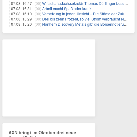
07.08. 16:47 |
(00)
Wirtschaftsstaatssekretär Thomas Dörflinger besucht Handwerksbetrieb im Kammerbezirk Freiburg
07.08. 16:31 |
(00)
Arbeit macht Spaß oder krank
07.08. 16:10 |
(00)
Vernetzung in jeder Hinsicht – Die Städte der Zukunft sind grün-blau
07.08. 15:29 |
(00)
Drei bis zehn Prozent, so viel Strom verbraucht ein Aufzug im Gebäude
07.08. 15:20 |
(00)
Northern Discovery Metals gibt die Börsennotierung an der Frankfurter Wertpapierbörse bekannt
AXN bringt im Oktober drei neue