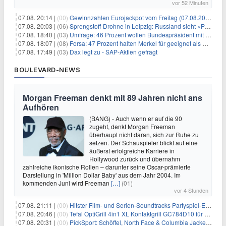
vor 52 Minuten
07.08. 20:14 |
(00)
Gewinnzahlen Eurojackpot vom Freitag (07.08.2026)
07.08. 20:03 |
(06)
Sprengstoff-Drohne in Leipzig: Russland sieht «Provokation»
07.08. 18:40 |
(03)
Umfrage: 46 Prozent wollen Bundespräsident mit Politik-Erfahrung
07.08. 18:07 |
(08)
Forsa: 47 Prozent halten Merkel für geeignet als Bundespräsidentin
07.08. 17:49 |
(03)
Dax legt zu - SAP-Aktien gefragt
BOULEVARD-NEWS
Morgan Freeman denkt mit 89 Jahren nicht ans
Aufhören
(BANG) - Auch wenn er auf die 90
zugeht, denkt Morgan Freeman
überhaupt nicht daran, sich zur Ruhe zu
setzen. Der Schauspieler blickt auf eine
äußerst erfolgreiche Karriere in
Hollywood zurück und übernahm
zahlreiche ikonische Rollen – darunter seine Oscar-prämierte
Darstellung in 'Million Dollar Baby' aus dem Jahr 2004. Im
kommenden Juni wird Freeman
[…]
(01)
vor 4 Stunden
07.08. 21:11 |
(00)
Hitster Film- und Serien-Soundtracks Partyspiel-Erweiterung für 6,99€
07.08. 20:46 |
(00)
Tefal OptiGrill 4in1 XL Kontaktgrill GC784D10 für 239,99€
07.08. 20:31 |
(00)
PickSport: Schöffel, North Face & Columbia Jacken ab 39,60€