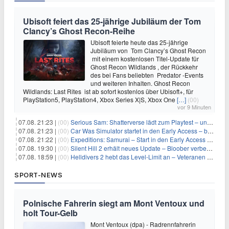
Ubisoft feiert das 25-jährige Jubiläum der Tom
Clancy’s Ghost Recon-Reihe
Ubisoft feierte heute das 25-jährige
Jubiläum von Tom Clancy’s Ghost Recon
mit einem kostenlosen Titel-Update für
Ghost Recon Wildlands , der Rückkehr
des bei Fans beliebten Predator -Events
und weiteren Inhalten. Ghost Recon
Wildlands: Last Rites ist ab sofort kostenlos über Ubisoft+, für
PlayStation5, PlayStation4, Xbox Series X|S, Xbox One
[…]
(00)
vor 9 Minuten
07.08. 21:23 |
(00)
Serious Sam: Shatterverse lädt zum Playtest – und erscheint schon bald!
07.08. 21:23 |
(00)
Car Was Simulator startet in den Early Access – bald gehts los!
07.08. 21:22 |
(00)
Expeditions: Samurai – Start in den Early Access ab heute im feudalen Japan
07.08. 19:30 |
(00)
Silent Hill 2 erhält neues Update – Bloober verbessert Grafik und Performance
07.08. 18:59 |
(00)
Helldivers 2 hebt das Level-Limit an – Veteranen können endlich weiter aufsteigen
SPORT-NEWS
Polnische Fahrerin siegt am Mont Ventoux und
holt Tour-Gelb
Mont Ventoux (dpa) - Radrennfahrerin