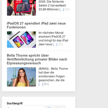
2026: Die Nintendo
Switch 2 hat weltweit
23,68 Millionen
[…]
(00)
iPadOS 27 spendiert iPad zwei neue
Funktionen
Im nächsten Monat
erscheint iPadOS 27
und bringt für das iPad
zwei neue
[…]
(00)
Bella Thorne spricht über
Veröffentlichung privater Bilder nach
Erpressungsversuch
(BANG) - Bella Thorne
hat über die
emotionalen Folgen
gesprochen, die die
[…]
(01)
Suchbegriff