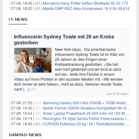
07.08. 18:45 |
(01)
Monopoly Harry Potter Edition Brettspiel für 22,77€
07.08. 18:22 |
(01)
Makita DMP180Z Akku-Kompressor 18 V für 48,61€
IT-NEWS
Influencerin Sydney Towle mit 26 an Krebs
gestorben
New York (dpa) - Die amerikanische
Influencerin Sydney Towle ist im Alter von
26 Jahren an den Folgen einer
Krebserkrankung gestorben. «Sie hat
sehr hart gekämpft und wir sind so stolz
auf sie», teilte ihre Familie in einem
Video auf ihren Profilen in den sozialen Medien mit. «Wir werden
dich immer so sehr lieben», hieß es dazu. Geboren wurde Towle
nach
[…]
(00)
vor 4 Stunden
07.08. 21:22 |
(00)
Samsung Galaxy S26 Ultra 256GB + 70GB Vodafone-Netz für 34,99€/Monat (effektiv 4,74€/Monat)
07.08. 19:45 |
(00)
Spider Farmer G3000 Growbox-Komplettset 90×90×180 cm für 379,99€
07.08. 19:44 |
(00)
Anker Laptop Powerbank 25.000 mAh mit 165 W refurbished für 58,39€
07.08. 19:19 |
(00)
Remington F4 Style Series F4002 Folienrasierer für 18,99€
07.08. 18:55 |
(01)
CURVER Futterbox 20 kg / 54 l Tierfutterbehälter mit Rollen für 19,99€
GAMING-NEWS