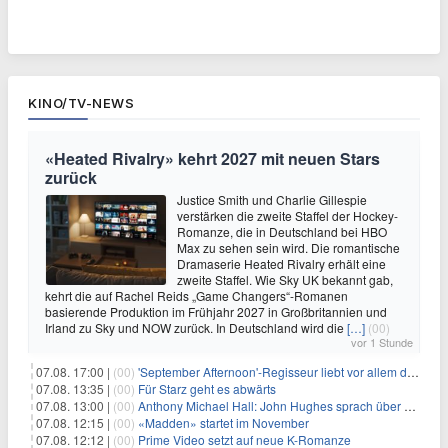
KINO/TV-NEWS
«Heated Rivalry» kehrt 2027 mit neuen Stars
zurück
Justice Smith und Charlie Gillespie
verstärken die zweite Staffel der Hockey-
Romanze, die in Deutschland bei HBO
Max zu sehen sein wird. Die romantische
Dramaserie Heated Rivalry erhält eine
zweite Staffel. Wie Sky UK bekannt gab,
kehrt die auf Rachel Reids „Game Changers“-Romanen
basierende Produktion im Frühjahr 2027 in Großbritannien und
Irland zu Sky und NOW zurück. In Deutschland wird die
[…]
(00)
vor 1 Stunde
07.08. 17:00 |
(00)
'September Afternoon'-Regisseur liebt vor allem die 'Banalität' in seinen Filmen
07.08. 13:35 |
(00)
Für Starz geht es abwärts
07.08. 13:00 |
(00)
Anthony Michael Hall: John Hughes sprach über eine Fortsetzung von 'The Breakfast Club'
07.08. 12:15 |
(00)
«Madden» startet im November
07.08. 12:12 |
(00)
Prime Video setzt auf neue K-Romanze