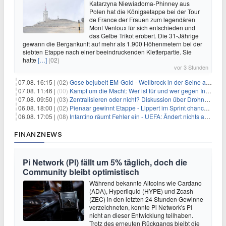
Katarzyna Niewiadoma-Phinney aus
Polen hat die Königsetappe bei der Tour
de France der Frauen zum legendären
Mont Ventoux für sich entschieden und
das Gelbe Trikot erobert. Die 31-Jährige
gewann die Bergankunft auf mehr als 1.900 Höhenmetern bei der
siebten Etappe nach einer beeindruckenden Kletterpartie. Sie
hatte
[…]
(02)
vor 3 Stunden
07.08. 16:15 |
(02)
Gose bejubelt EM-Gold - Wellbrock in der Seine ausgebremst
07.08. 11:46 |
(00)
Kampf um die Macht: Wer ist für und wer gegen Infantino?
07.08. 09:50 |
(03)
Zentralisieren oder nicht? Diskussion über Drohnenabwehr
06.08. 18:00 |
(02)
Pienaar gewinnt Etappe - Lippert im Sprint chancenlos
06.08. 17:05 |
(08)
Infantino räumt Fehler ein - UEFA: Ändert nichts an Boykott
FINANZNEWS
Pi Network (PI) fällt um 5% täglich, doch die
Community bleibt optimistisch
Während bekannte Altcoins wie Cardano
(ADA), Hyperliquid (HYPE) und Zcash
(ZEC) in den letzten 24 Stunden Gewinne
verzeichneten, konnte Pi Network's PI
nicht an dieser Entwicklung teilhaben.
Trotz des erneuten Rückgangs bleibt die