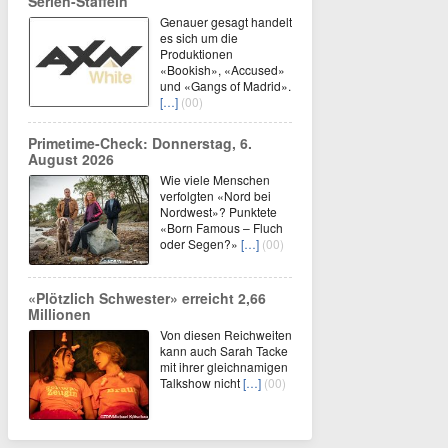
Serien-Staffeln
Genauer gesagt handelt
es sich um die
Produktionen
«Bookish», «Accused»
und «Gangs of Madrid».
[…]
(00)
Primetime-Check: Donnerstag, 6.
August 2026
Wie viele Menschen
verfolgten «Nord bei
Nordwest»? Punktete
«Born Famous – Fluch
oder Segen?»
[…]
(00)
«Plötzlich Schwester» erreicht 2,66
Millionen
Von diesen Reichweiten
kann auch Sarah Tacke
mit ihrer gleichnamigen
Talkshow nicht
[…]
(00)