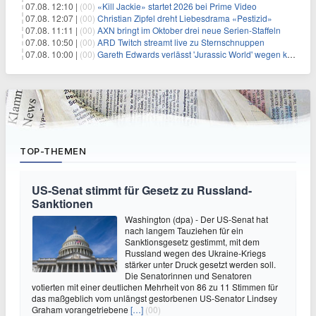
07.08. 12:10 |
(00)
«Kill Jackie» startet 2026 bei Prime Video
07.08. 12:07 |
(00)
Christian Zipfel dreht Liebesdrama «Pestizid»
07.08. 11:11 |
(00)
AXN bringt im Oktober drei neue Serien-Staffeln
07.08. 10:50 |
(00)
ARD Twitch streamt live zu Sternschnuppen
07.08. 10:00 |
(00)
Gareth Edwards verlässt 'Jurassic World' wegen kreativer Differenzen
TOP-THEMEN
US-Senat stimmt für Gesetz zu Russland-
Sanktionen
Washington (dpa) - Der US-Senat hat
nach langem Tauziehen für ein
Sanktionsgesetz gestimmt, mit dem
Russland wegen des Ukraine-Kriegs
stärker unter Druck gesetzt werden soll.
Die Senatorinnen und Senatoren
votierten mit einer deutlichen Mehrheit von 86 zu 11 Stimmen für
das maßgeblich vom unlängst gestorbenen US-Senator Lindsey
Graham vorangetriebene
[…]
(00)