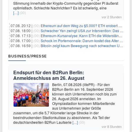
Stimmung innerhalb der Krypto-Community gegenüber PI äußerst
optimistisch. Schlechte Nachrichten? Es ist schwierig, eine
[…]
(00)
vor 2 Stunden
07.08. 20:12 |
(00)
Ethereum auf dem Weg zu $5.000? ETH erobert wichtige Marke zurück, während Institutionen weiter akkumulieren
07.08. 18:00 |
(00)
Schwacher Yen zwingt USA zur Intervention: Das größte Risiko seit 15 Jahren
07.08. 17:13 |
(00)
Ethereum-Kursanalyse: Kann ETH die Widerstände der gleitenden Durchschnitte überwinden?
07.08. 17:00 |
(00)
Schock im Portemonnaie: Darum kostet das Alter deutlich mehr als Sie denken
07.08. 16:59 |
(00)
Bitcoin zeigt kaum Bewegung nach schwachen US-Arbeitsmarktdaten, Fed-Zinserhöhungschancen sinken auf 44%
BUSINESS/PRESSE
Endspurt für den B2Run Berlin:
Anmeldeschluss am 26. August
Berlin, 07.08.2026 (lifePR) - Für den
B2Run Berlin am 16. September 2026
können sich Unternehmen noch bis zum
26. August 2026 anmelden. Im
Olympiastadion kommen Mitarbeitende
aus Unternehmen jeder Größe
zusammen, um die 5,7 Kilometer lange Strecke in der
beeindruckenden Stadionkulisse zu absolvieren. Als Teil der
deutschlandweiten B2Run Laufserie
[…]
(00)
vor 8 Stunden