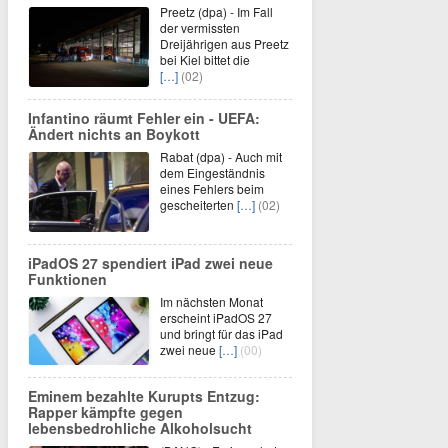
Preetz (dpa) - Im Fall
der vermissten
Dreijährigen aus Preetz
bei Kiel bittet die
[…]
(02)
Infantino räumt Fehler ein - UEFA:
Ändert nichts an Boykott
Rabat (dpa) - Auch mit
dem Eingeständnis
eines Fehlers beim
gescheiterten
[…]
(02)
iPadOS 27 spendiert iPad zwei neue
Funktionen
Im nächsten Monat
erscheint iPadOS 27
und bringt für das iPad
zwei neue
[…]
(00)
Eminem bezahlte Kurupts Entzug:
Rapper kämpfte gegen
lebensbedrohliche Alkoholsucht