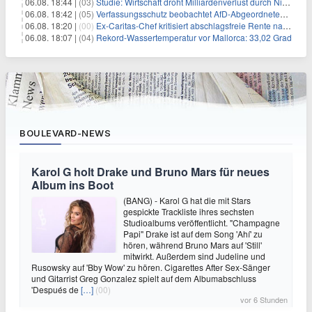
06.08. 18:44 |
(03)
Studie: Wirtschaft droht Milliardenverlust durch Niedrigwasser
06.08. 18:42 |
(05)
Verfassungsschutz beobachtet AfD-Abgeordneten Nolte
06.08. 18:20 |
(00)
Ex-Caritas-Chef kritisiert abschlagsfreie Rente nach 45 Jahren
06.08. 18:07 |
(04)
Rekord-Wassertemperatur vor Mallorca: 33,02 Grad
BOULEVARD-NEWS
Karol G holt Drake und Bruno Mars für neues
Album ins Boot
(BANG) - Karol G hat die mit Stars
gespickte Trackliste ihres sechsten
Studioalbums veröffentlicht. "Champagne
Papi" Drake ist auf dem Song 'Ahí' zu
hören, während Bruno Mars auf 'Still'
mitwirkt. Außerdem sind Judeline und
Rusowsky auf 'Bby Wow' zu hören. Cigarettes After Sex-Sänger
und Gitarrist Greg Gonzalez spielt auf dem Albumabschluss
'Después de
[…]
(00)
vor 6 Stunden