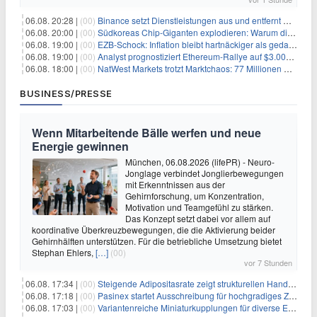
06.08. 20:28 |
(00)
Binance setzt Dienstleistungen aus und entfernt mehrere Krypto-Paare: Wer ist betroffen?
06.08. 20:00 |
(00)
Südkoreas Chip-Giganten explodieren: Warum dieser Rekord-Tag die KI-Branche erschüttert
06.08. 19:00 |
(00)
EZB-Schock: Inflation bleibt hartnäckiger als gedacht – 2027 wird zum kritischen Test
06.08. 19:00 |
(00)
Analyst prognostiziert Ethereum-Rallye auf $3.000 nach entscheidendem On-Chain-Ausbruch
06.08. 18:00 |
(00)
NatWest Markets trotzt Marktchaos: 77 Millionen Pfund Gewinn im ersten Halbjahr
BUSINESS/PRESSE
Wenn Mitarbeitende Bälle werfen und neue
Energie gewinnen
München, 06.08.2026 (lifePR) - Neuro-
Jonglage verbindet Jonglierbewegungen
mit Erkenntnissen aus der
Gehirnforschung, um Konzentration,
Motivation und Teamgefühl zu stärken.
Das Konzept setzt dabei vor allem auf
koordinative Überkreuzbewegungen, die die Aktivierung beider
Gehirnhälften unterstützen. Für die betriebliche Umsetzung bietet
Stephan Ehlers,
[…]
(00)
vor 7 Stunden
06.08. 17:34 |
(00)
Steigende Adipositasrate zeigt strukturellen Handlungsbedarf bei der Ernährung schulpflichtiger Kinder
06.08. 17:18 |
(00)
Pasinex startet Ausschreibung für hochgradiges Zinksulfidkonzentrat mit Germanium- und Silbergehalten und stellt ein Betriebsupdate bereit
06.08. 17:03 |
(00)
Variantenreiche Miniaturkupplungen für diverse Einsatzbereiche