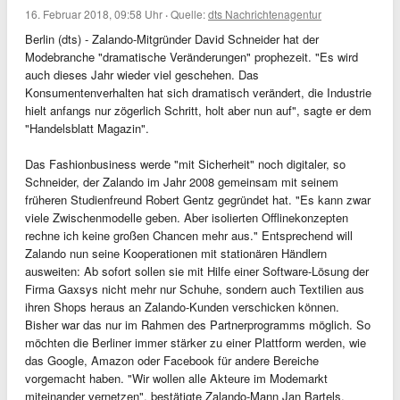
16. Februar 2018, 09:58 Uhr
·
Quelle:
dts Nachrichtenagentur
Berlin (dts) - Zalando-Mitgründer David Schneider hat der
Modebranche "dramatische Veränderungen" prophezeit. "Es wird
auch dieses Jahr wieder viel geschehen. Das
Konsumentenverhalten hat sich dramatisch verändert, die Industrie
hielt anfangs nur zögerlich Schritt, holt aber nun auf", sagte er dem
"Handelsblatt Magazin".
Das Fashionbusiness werde "mit Sicherheit" noch digitaler, so
Schneider, der Zalando im Jahr 2008 gemeinsam mit seinem
früheren Studienfreund Robert Gentz gegründet hat. "Es kann zwar
viele Zwischenmodelle geben. Aber isolierten Offlinekonzepten
rechne ich keine großen Chancen mehr aus." Entsprechend will
Zalando nun seine Kooperationen mit stationären Händlern
ausweiten: Ab sofort sollen sie mit Hilfe einer Software-Lösung der
Firma Gaxsys nicht mehr nur Schuhe, sondern auch Textilien aus
ihren Shops heraus an Zalando-Kunden verschicken können.
Bisher war das nur im Rahmen des Partnerprogramms möglich. So
möchten die Berliner immer stärker zu einer Plattform werden, wie
das Google, Amazon oder Facebook für andere Bereiche
vorgemacht haben. "Wir wollen alle Akteure im Modemarkt
miteinander vernetzen", bestätigte Zalando-Mann Jan Bartels.