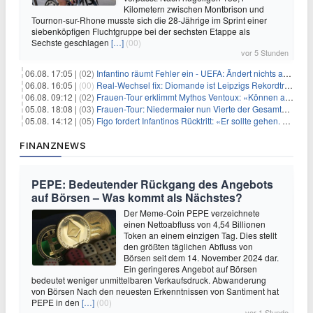
Kilometern zwischen Montbrison und
Tournon-sur-Rhone musste sich die 28-Jährige im Sprint einer
siebenköpfigen Fluchtgruppe bei der sechsten Etappe als
Sechste geschlagen
[…]
(00)
vor 5 Stunden
06.08. 17:05 |
(02)
Infantino räumt Fehler ein - UEFA: Ändert nichts an Boykott
06.08. 16:05 |
(00)
Real-Wechsel fix: Diomande ist Leipzigs Rekordtransfer
06.08. 09:12 |
(02)
Frauen-Tour erklimmt Mythos Ventoux: «Können alles schaffen»
05.08. 18:08 |
(03)
Frauen-Tour: Niedermaier nun Vierte der Gesamtwertung
05.08. 14:12 |
(05)
Figo fordert Infantinos Rücktritt: «Er sollte gehen. Jetzt»
FINANZNEWS
PEPE: Bedeutender Rückgang des Angebots
auf Börsen – Was kommt als Nächstes?
Der Meme-Coin PEPE verzeichnete
einen Nettoabfluss von 4,54 Billionen
Token an einem einzigen Tag. Dies stellt
den größten täglichen Abfluss von
Börsen seit dem 14. November 2024 dar.
Ein geringeres Angebot auf Börsen
bedeutet weniger unmittelbaren Verkaufsdruck. Abwanderung
von Börsen Nach den neuesten Erkenntnissen von Santiment hat
PEPE in den
[…]
(00)
vor 1 Stunde