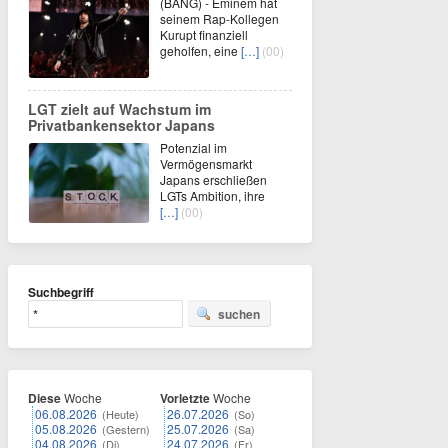
(BANG) - Eminem hat
seinem Rap-Kollegen
Kurupt finanziell
geholfen, eine
[…]
(00)
LGT zielt auf Wachstum im
Privatbankensektor Japans
Potenzial im
Vermögensmarkt
Japans erschließen
LGTs Ambition, ihre
[…]
(00)
Suchbegriff
suchen
Diese
Woche
Vorletzte
Woche
06.08.2026
26.07.2026
(Heute)
(So)
05.08.2026
25.07.2026
(Gestern)
(Sa)
04.08.2026
24.07.2026
(Di)
(Fr)