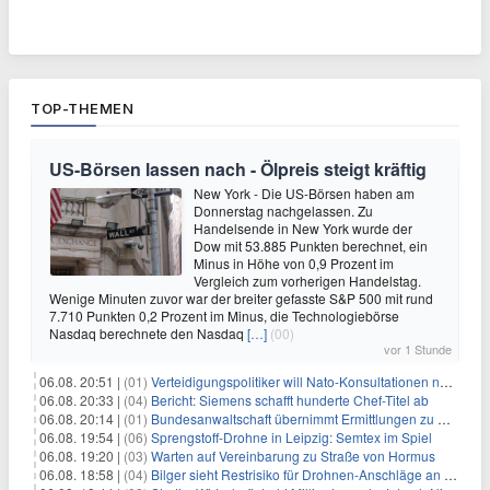
TOP-THEMEN
US-Börsen lassen nach - Ölpreis steigt kräftig
New York - Die US-Börsen haben am
Donnerstag nachgelassen. Zu
Handelsende in New York wurde der
Dow mit 53.885 Punkten berechnet, ein
Minus in Höhe von 0,9 Prozent im
Vergleich zum vorherigen Handelstag.
Wenige Minuten zuvor war der breiter gefasste S&P 500 mit rund
7.710 Punkten 0,2 Prozent im Minus, die Technologiebörse
Nasdaq berechnete den Nasdaq
[…]
(00)
vor 1 Stunde
06.08. 20:51 |
(01)
Verteidigungspolitiker will Nato-Konsultationen nach Drohnenfund
06.08. 20:33 |
(04)
Bericht: Siemens schafft hunderte Chef-Titel ab
06.08. 20:14 |
(01)
Bundesanwaltschaft übernimmt Ermittlungen zu Drohnenvorfall
06.08. 19:54 |
(06)
Sprengstoff-Drohne in Leipzig: Semtex im Spiel
06.08. 19:20 |
(03)
Warten auf Vereinbarung zu Straße von Hormus
06.08. 18:58 |
(04)
Bilger sieht Restrisiko für Drohnen-Anschläge an Flughäfen