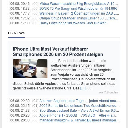
06.08. 20:46 |
(00)
Midea Waschmaschine 8 kg Energieklasse A-10% 1400 U/Min für 289,97€
06.08. 18:33 |
(00)
JONR T5 Pro Saug- und Wischroboter für 194,99€
06.08. 17:47 |
(00)
Wellness in Bayern: 2 Übernachtungen im DAS LUDWIG Sports Resort inkl. HP + Wellness ab 174€ p.P.
06.08. 17:02 |
(00)
Chupa Chups Stranger Things Eimer 150 Lutscher für 21,95€
06.08. 17:00 |
(00)
Daisy Lowe bringt ihr zweites Kind zur Welt
IT-NEWS
iPhone Ultra lässt Verkauf faltbarer
Smartphones 2026 um 20 Prozent steigen
Laut Branchenberichten werden die
weltweiten Auslieferungen faltbarer
Smartphones im Jahr 2026 im Vergleich
zum Vorjahr voraussichtlich um 20
Prozent wachsen. Hauptverantwortlich für
diesen Schub dürfte Apples erstes faltbares Smartphone sein: das
gerüchteweise erwartete iPhone Ultra. Das
[…]
(00)
vor 7 Stunden
06.08. 22:30 |
(04)
Amazon-Angebote des Tages – jeden Abend neue Deals zum Stöbern
06.08. 22:15 |
(01)
200€ Bonus für kostenloses Tide Geschäftskundenkonto
06.08. 21:33 |
(00)
SportSpar: Jackpot Sale – Viele Artikel für nur 6,66€ – nur 48 Stunden
06.08. 20:23 |
(00)
Apple iPhone 17 256GB + 70GB 5G + Alles-Flat im Vodafone-Netz für 34,99€/Monat – eff. 4,65€/Monat
06.08. 20:00 |
(00)
manager magazin+ & Harvard Business manager+ Digital-Kombi-Abo 1 Monat kostenlos