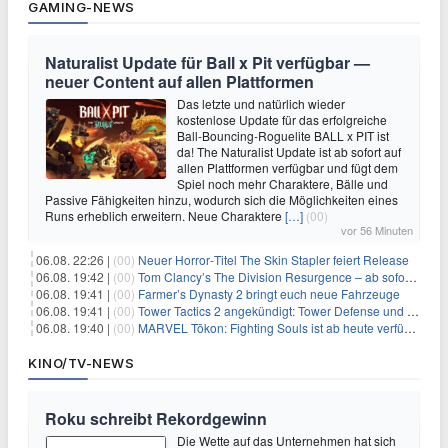
GAMING-NEWS
Naturalist Update für Ball x Pit verfügbar —
neuer Content auf allen Plattformen
Das letzte und natürlich wieder
kostenlose Update für das erfolgreiche
Ball-Bouncing-Roguelite BALL x PIT ist
da! The Naturalist Update ist ab sofort auf
allen Plattformen verfügbar und fügt dem
Spiel noch mehr Charaktere, Bälle und
Passive Fähigkeiten hinzu, wodurch sich die Möglichkeiten eines
Runs erheblich erweitern. Neue Charaktere
[…]
(00)
vor 56 Minuten
06.08. 22:26 |
(00)
Neuer Horror‑Titel The Skin Stapler feiert Release
06.08. 19:42 |
(00)
Tom Clancy’s The Division Resurgence – ab sofort für euch verfügbar
06.08. 19:41 |
(00)
Farmer’s Dynasty 2 bringt euch neue Fahrzeuge
06.08. 19:41 |
(00)
Tower Tactics 2 angekündigt: Tower Defense und Deckbuilding Kombo kehrt zurück
06.08. 19:40 |
(00)
MARVEL Tōkon: Fighting Souls ist ab heute verfügbar
KINO/TV-NEWS
Roku schreibt Rekordgewinn
Die Wette auf das Unternehmen hat sich