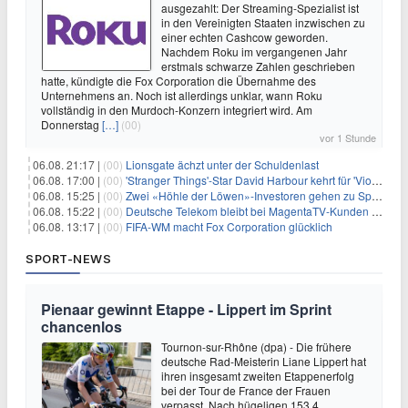
ausgezahlt: Der Streaming-Spezialist ist
in den Vereinigten Staaten inzwischen zu
einer echten Cashcow geworden.
Nachdem Roku im vergangenen Jahr
erstmals schwarze Zahlen geschrieben
hatte, kündigte die Fox Corporation die Übernahme des
Unternehmens an. Noch ist allerdings unklar, wann Roku
vollständig in den Murdoch-Konzern integriert wird. Am
Donnerstag
[…]
(00)
vor 1 Stunde
06.08. 21:17 |
(00)
Lionsgate ächzt unter der Schuldenlast
06.08. 17:00 |
(00)
'Stranger Things'-Star David Harbour kehrt für 'Violent Night 2' zurück – Kristen Bell stößt zur Besetzung
06.08. 15:25 |
(00)
Zwei «Höhle der Löwen»-Investoren gehen zu Springer
06.08. 15:22 |
(00)
Deutsche Telekom bleibt bei MagentaTV-Kunden vage
06.08. 13:17 |
(00)
FIFA-WM macht Fox Corporation glücklich
SPORT-NEWS
Pienaar gewinnt Etappe - Lippert im Sprint
chancenlos
Tournon-sur-Rhône (dpa) - Die frühere
deutsche Rad-Meisterin Liane Lippert hat
ihren insgesamt zweiten Etappenerfolg
bei der Tour de France der Frauen
verpasst. Nach hügeligen 153,4