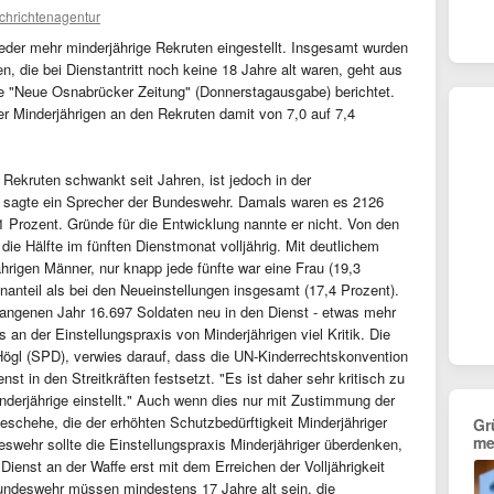
chrichtenagentur
ieder mehr minderjährige Rekruten eingestellt. Insgesamt wurden
, die bei Dienstantritt noch keine 18 Jahre alt waren, geht aus
ie "Neue Osnabrücker Zeitung" (Donnerstagausgabe) berichtet.
er Minderjährigen an den Rekruten damit von 7,0 auf 7,4
 Rekruten schwankt seit Jahren, ist jedoch in der
, sagte ein Sprecher der Bundeswehr. Damals waren es 2126
1 Prozent. Gründe für die Entwicklung nannte er nicht. Von den
ie Hälfte im fünften Dienstmonat volljährig. Mit deutlichem
hrigen Männer, nur knapp jede fünfte war eine Frau (19,3
nanteil als bei den Neueinstellungen insgesamt (17,4 Prozent).
ngenen Jahr 16.697 Soldaten neu in den Dienst - etwas mehr
es an der Einstellungspraxis von Minderjährigen viel Kritik. Die
gl (SPD), verwies darauf, dass die UN-Kinderrechtskonvention
nst in den Streitkräften festsetzt. "Es ist daher sehr kritisch zu
derjährige einstellt." Auch wenn dies nur mit Zustimmung der
geschehe, die der erhöhten Schutzbedürftigkeit Minderjähriger
Gr
me
eswehr sollte die Einstellungspraxis Minderjähriger überdenken,
Dienst an der Waffe erst mit dem Erreichen der Volljährigkeit
Bundeswehr müssen mindestens 17 Jahre alt sein, die