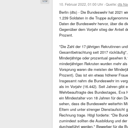
10. Februar 2022, 01:00 Uhr
·
Quelle:
dts Na
Berlin (dts) - Die Bundeswehr hat 2021 w
1.239 Soldaten in die Truppe aufgenommen
Daten der Bundeswehr hervor, über die d
Gegenüber dem Vorjahr stieg der Anteil d
Prozent.
"Die Zahl der 17-jährigen Rekrutinnen und
Gesamtbetrachtung seit 2017 rückläufig"
Minderjährige oder prozentual gesehen 9,
minderjährigen Rekruten wurden mehr als d
Vorsprung waren die meisten der Minderjä
Prozent). Das ist ein etwas höherer Fraue
Insgesamt nahm die Bundeswehr im verga
als im Vorjahr (16.442). Seit Jahren gibt 
Wehrbeauftragte des Bundestages, Eva Hö
ein Mindestalter von 18 Jahren für den Die
sehen, dass die Bundeswehr weiterhin Min
Eltern und unter strenger Dienstaufsicht 
Rechnung trage. Högl forderte: "Die Bund
zumindest sollten die Ausbildung und der 
durchgeführt werden." Bewerber für die 