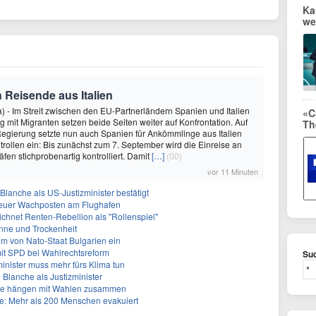
Ka
we
 Reisende aus Italien
 - Im Streit zwischen den EU-Partnerländern Spanien und Italien
«C
mit Migranten setzen beide Seiten weiter auf Konfrontation. Auf
Th
egierung setzte nun auch Spanien für Ankömmlinge aus Italien
rollen ein: Bis zunächst zum 7. September wird die Einreise an
fen stichprobenartig kontrolliert. Damit
[…]
(00)
vor 11 Minuten
lanche als US-Justizminister bestätigt
Neuer Wachposten am Flughafen
ichnet Renten-Rebellion als "Rollenspiel"
nne und Trockenheit
um von Nato-Staat Bulgarien ein
mit SPD bei Wahlrechtsreform
Suc
inister muss mehr fürs Klima tun
 Blanche als Justizminister
älle hängen mit Wahlen zusammen
: Mehr als 200 Menschen evakuiert