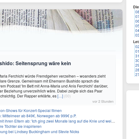
Di
0
0
0
0
0
0
Let
0
0
3
3
shido: Seitensprung wäre kein
2
2
2
aria Ferchichi würde Fremdgehen verzeihen – woanders zieht
 klare Grenze. Gemeinsam mit Ehemann Bushido sprach die
hrem Podcast 'Im Bett mit Anna-Maria und Anis Ferchichi' darüber,
iner Beziehung unverzeihlich wäre. Dabei zeigte sich das Paar
hsichtig. Der Rapper erklärte, es
[…]
(00)
vor 2 Stunden
on-Shows für Konzert-Special filmen
n: Mittelmeer ab 849€, Norwegen ab 999€ p.P.
t ihren Eltern ab: 'Ich ging zwei Monate lang auf die Knie und weinte'
re Töchter sie inspirieren
ung bei Lindsey Buckingham und Stevie Nicks