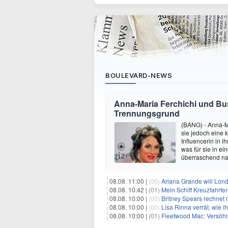
BOULEVARD-NEWS
Anna-Maria Ferchichi und Bu
Trennungsgrund
(BANG) - Anna-M
sie jedoch eine
Influencerin in i
was für sie in e
überraschend nac
08.08. 11:00 |
(00)
Ariana Grande will Lond
08.08. 10:42 |
(01)
Mein Schiff Kreuzfahrte
08.08. 10:00 |
(00)
Britney Spears rechnet mi
08.08. 10:00 |
(00)
Lisa Rinna verrät, wie ih
08.08. 10:00 |
(01)
Fleetwood Mac: Versöhn