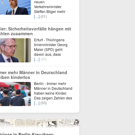
neuen
Verkehrsminister
Steffen Bilger mehr
[…]
(01)
ier: Sicherheitsvorfälle hängen mit
hlen zusammen
Erfurt - Thüringens
Innenminister Georg
Maier (SPD) geht
davon aus, dass
[…]
(00)
mer mehr Männer in Deutschland
eiben kinderlos
Berlin - Immer mehr
Männer in Deutschland
haben keine Kinder.
Das zeigen Zahlen des
[…]
(03)
hüsse in Berlin-Kreuzberg: