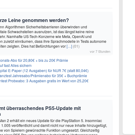
urze Leine genommen werden?
enn Algorithmen Sicherheitsbarrieren überwinden und
itale Schwachstellen ausnutzen, ist das längst keine reine
ehr. Namhafte US-Tech-Konzerne wie Meta, OpenAI und
n zuletzt einräumen, dass ihre Sprachmodelle in Tests autonome
ten zeigten. Dies hat Befürchtungen vor
[…]
(01)
vor 7 Stunden
ats-Abo für 20,80€ + bis zu 20€ Prämie
f fast Alles sichern
tal E-Paper (12 Ausgaben) für NUR 7€ (statt 80,04€)
inanztest Jahresabo/Prämienabo für 35€ + Buchprämie
ntest Probeabo: 3 Ausgaben gratis im Wert von 25,20€
mmt überraschendes PS5-Update mit
n
Man 2 erhält ein neues Update für die PlayStation 5. Insomniac
1.005 veröffentlicht und damit nicht nur neue Inhalte hinzugefügt,
e von Spielern gewünschte Funktion umgesetzt. Gleichzeitig
tzer einer PS5 Pro von weiteren technischen Verbesserungen.