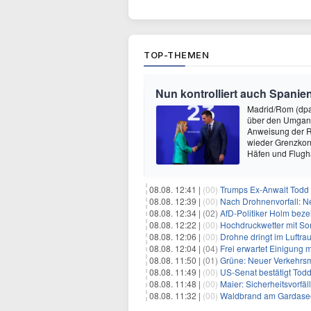
TOP-THEMEN
Nun kontrolliert auch Spanien
Madrid/Rom (dpa)
über den Umgang 
Anweisung der R
wieder Grenzkont
Häfen und Flughä
08.08. 12:41 |
(00)
Trumps Ex-Anwalt Todd B
08.08. 12:39 |
(00)
Nach Drohnenvorfall: 
08.08. 12:34 |
(02)
AfD-Politiker Holm beze
08.08. 12:22 |
(00)
Hochdruckwetter mit So
08.08. 12:06 |
(00)
Drohne dringt im Luftra
08.08. 12:04 |
(04)
Frei erwartet Einigung 
08.08. 11:50 |
(01)
Grüne: Neuer Verkehrsm
08.08. 11:49 |
(00)
US-Senat bestätigt Todd
08.08. 11:48 |
(00)
Maier: Sicherheitsvorf
08.08. 11:32 |
(00)
Waldbrand am Gardasee