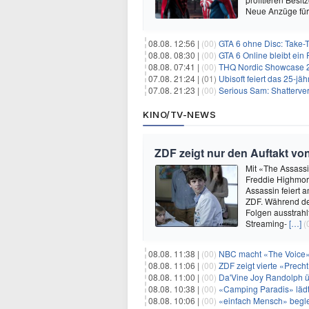
Neue Anzüge für
08.08. 12:56 |
(00)
GTA 6 ohne Disc: Take-
08.08. 08:30 |
(00)
GTA 6 Online bleibt ein 
08.08. 07:41 |
(00)
THQ Nordic Showcase 20
07.08. 21:24 |
(01)
Ubisoft feiert das 25-j
07.08. 21:23 |
(00)
Serious Sam: Shatterver
KINO/TV-NEWS
ZDF zeigt nur den Auftakt v
Mit «The Assassin
Freddie Highmor
Assassin feiert 
ZDF. Während de
Folgen ausstrahl
Streaming-
[…]
(
08.08. 11:38 |
(00)
NBC macht «The Voice»
08.08. 11:06 |
(00)
ZDF zeigt vierte «Prec
08.08. 11:00 |
(00)
Da'Vine Joy Randolph ü
08.08. 10:38 |
(00)
«Camping Paradis» läd
08.08. 10:06 |
(00)
«einfach Mensch» begle