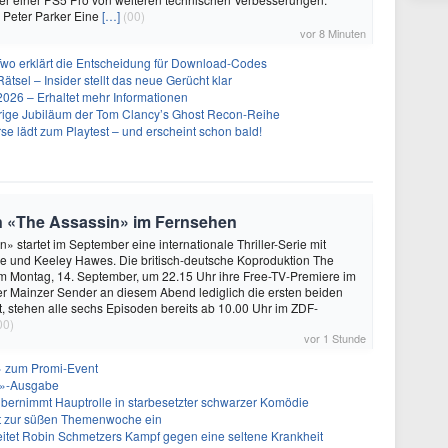
 Peter Parker Eine
[…]
(00)
vor 8 Minuten
Two erklärt die Entscheidung für Download-Codes
Rätsel – Insider stellt das neue Gerücht klar
26 – Erhaltet mehr Informationen
ährige Jubiläum der Tom Clancy’s Ghost Recon-Reihe
se lädt zum Playtest – und erscheint schon bald!
on «The Assassin» im Fernsehen
» startet im September eine internationale Thriller-Serie mit
e und Keeley Hawes. Die britisch-deutsche Koproduktion The
am Montag, 14. September, um 22.15 Uhr ihre Free-TV-Premiere im
r Mainzer Sender an diesem Abend lediglich die ersten beiden
t, stehen alle sechs Episoden bereits ab 10.00 Uhr im ZDF-
00)
vor 1 Stunde
 zum Promi-Event
ht»-Ausgabe
bernimmt Hauptrolle in starbesetzter schwarzer Komödie
t zur süßen Themenwoche ein
itet Robin Schmetzers Kampf gegen eine seltene Krankheit