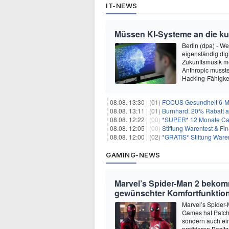
IT-NEWS
Müssen KI-Systeme an die k
Berlin (dpa) - W
eigenständig dig
Zukunftsmusik m
Anthropic musste
Hacking-Fähigkei
08.08. 13:30 |
(01)
FOCUS Gesundheit 6-Mon
08.08. 13:11 |
(01)
Burnhard: 20% Rabatt au
08.08. 12:22 |
(00)
*SUPER* 12 Monate Capi
08.08. 12:05 |
(00)
Stiftung Warentest & F
08.08. 12:00 |
(02)
*GRATIS* Stiftung Ware
GAMING-NEWS
Marvel’s Spider-Man 2 beko
gewünschter Komfortfunktio
Marvel’s Spider-
Games hat Patch 
sondern auch ein
profitieren Besi