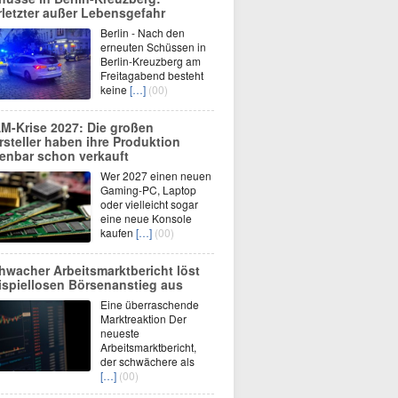
rletzter außer Lebensgefahr
Berlin - Nach den
erneuten Schüssen in
Berlin-Kreuzberg am
Freitagabend besteht
keine
[…]
(00)
M-Krise 2027: Die großen
rsteller haben ihre Produktion
fenbar schon verkauft
Wer 2027 einen neuen
Gaming-PC, Laptop
oder vielleicht sogar
eine neue Konsole
kaufen
[…]
(00)
hwacher Arbeitsmarktbericht löst
ispiellosen Börsenanstieg aus
Eine überraschende
Marktreaktion Der
neueste
Arbeitsmarktbericht,
der schwächere als
[…]
(00)