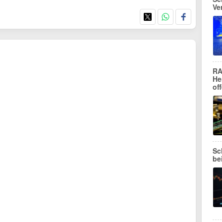
Ve
RA
He
of
Sc
be