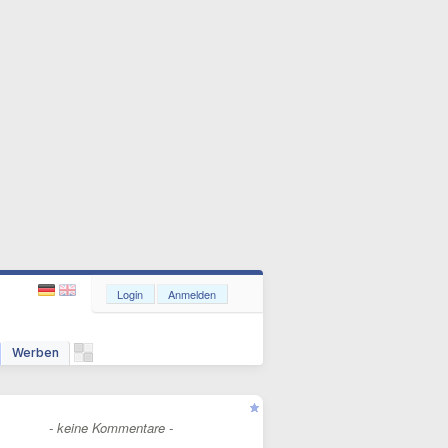
Login
Anmelden
Werben
- keine Kommentare -