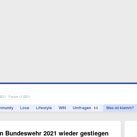
421
) · Forum (
1.021
)
munity
Lose
Lifestyle
WIN
Umfragen
Was ist klamm?
$$
 in Bundeswehr 2021 wieder gestiegen