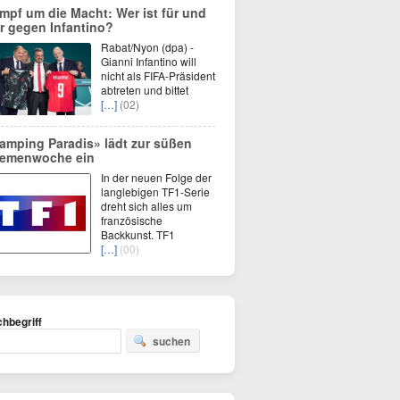
mpf um die Macht: Wer ist für und
r gegen Infantino?
Rabat/Nyon (dpa) -
Gianni Infantino will
nicht als FIFA-Präsident
abtreten und bittet
[…]
(02)
amping Paradis» lädt zur süßen
emenwoche ein
In der neuen Folge der
langlebigen TF1-Serie
dreht sich alles um
französische
Backkunst. TF1
[…]
(00)
hbegriff
suchen