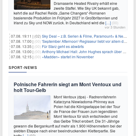
Dramaserie Heated Rivalry erhält eine
zweite Staffel. Wie Sky UK bekannt gab,
kehrt die auf Rachel Reids „Game Changers“-Romanen
basierende Produktion im Frühjahr 2027 in Großbritannien und
Irland zu Sky und NOW zurück. In Deutschland wird die
[…]
(00)
vor 3 Stunden
07.08. 19:11 |
(02)
Sky Deal – z.B. Serien & Filme, Paramount+ & Netflix für 19,99€/Monat
07.08. 17:00 |
(00)
'September Afternoon'-Regisseur liebt vor allem die 'Banalität' in seinen Filmen
07.08. 13:35 |
(00)
Für Starz geht es abwärts
07.08. 13:00 |
(00)
Anthony Michael Hall: John Hughes sprach über eine Fortsetzung von 'The Breakfast Club'
07.08. 12:15 |
(00)
«Madden» startet im November
SPORT-NEWS
Polnische Fahrerin siegt am Mont Ventoux und
holt Tour-Gelb
Mont Ventoux (dpa) - Radrennfahrerin
Katarzyna Niewiadoma-Phinney aus
Polen hat die Königsetappe bei der Tour
de France der Frauen zum legendären
Mont Ventoux für sich entschieden und
das Gelbe Trikot erobert. Die 31-Jährige
gewann die Bergankunft auf mehr als 1.900 Höhenmetern bei der
siebten Etappe nach einer beeindruckenden Kletterpartie. Sie
hatte
[…]
(02)