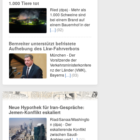
1.000 Tiere tot
Ried (dpa) - Mehr als
1.000 Schweine sind
bei einem Brand auf
einem Bauernhof in der
[…]
(02)
Bernreiter unterstützt befristete
Aufhebung des Lkw-Fahrverbots
München - Der
Vorsitzende der
Verkehrsministerkonfere
nz der Länder (VMK),
Bayerns
[…]
(03)
Neue Hypothek für Iran-Gespräche:
Jemen-Konflikt eskaliert
Riad/Sanaa/Washingto
n (dpa) - Der
eskalierende Konflikt
zwischen Saudi-
Arabien und
[…]
(00)