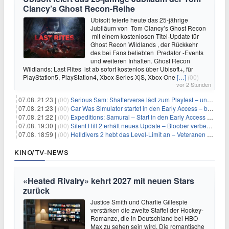
Clancy’s Ghost Recon-Reihe
Ubisoft feierte heute das 25-jährige
Jubiläum von Tom Clancy’s Ghost Recon
mit einem kostenlosen Titel-Update für
Ghost Recon Wildlands , der Rückkehr
des bei Fans beliebten Predator -Events
und weiteren Inhalten. Ghost Recon
Wildlands: Last Rites ist ab sofort kostenlos über Ubisoft+, für
PlayStation5, PlayStation4, Xbox Series X|S, Xbox One
[…]
(00)
vor 2 Stunden
07.08. 21:23 |
(00)
Serious Sam: Shatterverse lädt zum Playtest – und erscheint schon bald!
07.08. 21:23 |
(00)
Car Was Simulator startet in den Early Access – bald gehts los!
07.08. 21:22 |
(00)
Expeditions: Samurai – Start in den Early Access ab heute im feudalen Japan
07.08. 19:30 |
(00)
Silent Hill 2 erhält neues Update – Bloober verbessert Grafik und Performance
07.08. 18:59 |
(00)
Helldivers 2 hebt das Level-Limit an – Veteranen können endlich weiter aufsteigen
KINO/TV-NEWS
«Heated Rivalry» kehrt 2027 mit neuen Stars
zurück
Justice Smith und Charlie Gillespie
verstärken die zweite Staffel der Hockey-
Romanze, die in Deutschland bei HBO
Max zu sehen sein wird. Die romantische