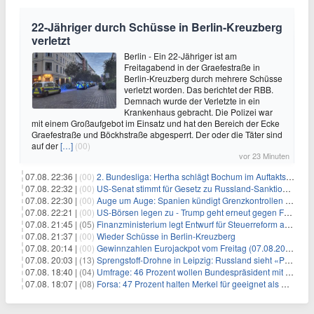
22-Jähriger durch Schüsse in Berlin-Kreuzberg
verletzt
Berlin - Ein 22-Jähriger ist am
Freitagabend in der Graefestraße in
Berlin-Kreuzberg durch mehrere Schüsse
verletzt worden. Das berichtet der RBB.
Demnach wurde der Verletzte in ein
Krankenhaus gebracht. Die Polizei war
mit einem Großaufgebot im Einsatz und hat den Bereich der Ecke
Graefestraße und Böckhstraße abgesperrt. Der oder die Täter sind
auf der
[…]
(00)
vor 23 Minuten
07.08. 22:36 |
(00)
2. Bundesliga: Hertha schlägt Bochum im Auftaktspiel
07.08. 22:32 |
(00)
US-Senat stimmt für Gesetz zu Russland-Sanktionen
07.08. 22:30 |
(00)
Auge um Auge: Spanien kündigt Grenzkontrollen zu Italien an
07.08. 22:21 |
(00)
US-Börsen legen zu - Trump geht erneut gegen Fed-Gouverneurin vor
07.08. 21:45 |
(05)
Finanzministerium legt Entwurf für Steuerreform ab 2027 vor
07.08. 21:37 |
(00)
Wieder Schüsse in Berlin-Kreuzberg
07.08. 20:14 |
(00)
Gewinnzahlen Eurojackpot vom Freitag (07.08.2026)
07.08. 20:03 |
(13)
Sprengstoff-Drohne in Leipzig: Russland sieht «Provokation»
07.08. 18:40 |
(04)
Umfrage: 46 Prozent wollen Bundespräsident mit Politik-Erfahrung
07.08. 18:07 |
(08)
Forsa: 47 Prozent halten Merkel für geeignet als Bundespräsidentin