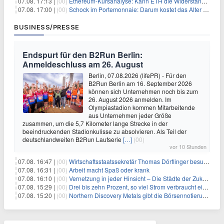
07.08. 17:13 |
(00)
Ethereum-Kursanalyse: Kann ETH die Widerstände der gleitenden Durchschnitte überwinden?
07.08. 17:00 |
(00)
Schock im Portemonnaie: Darum kostet das Alter deutlich mehr als Sie denken
BUSINESS/PRESSE
Endspurt für den B2Run Berlin:
Anmeldeschluss am 26. August
Berlin, 07.08.2026 (lifePR) - Für den
B2Run Berlin am 16. September 2026
können sich Unternehmen noch bis zum
26. August 2026 anmelden. Im
Olympiastadion kommen Mitarbeitende
aus Unternehmen jeder Größe
zusammen, um die 5,7 Kilometer lange Strecke in der
beeindruckenden Stadionkulisse zu absolvieren. Als Teil der
deutschlandweiten B2Run Laufserie
[…]
(00)
vor 10 Stunden
07.08. 16:47 |
(00)
Wirtschaftsstaatssekretär Thomas Dörflinger besucht Handwerksbetrieb im Kammerbezirk Freiburg
07.08. 16:31 |
(00)
Arbeit macht Spaß oder krank
07.08. 16:10 |
(00)
Vernetzung in jeder Hinsicht – Die Städte der Zukunft sind grün-blau
07.08. 15:29 |
(00)
Drei bis zehn Prozent, so viel Strom verbraucht ein Aufzug im Gebäude
07.08. 15:20 |
(00)
Northern Discovery Metals gibt die Börsennotierung an der Frankfurter Wertpapierbörse bekannt