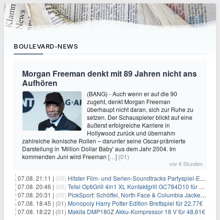
BOULEVARD-NEWS
Morgan Freeman denkt mit 89 Jahren nicht ans
Aufhören
(BANG) - Auch wenn er auf die 90
zugeht, denkt Morgan Freeman
überhaupt nicht daran, sich zur Ruhe zu
setzen. Der Schauspieler blickt auf eine
äußerst erfolgreiche Karriere in
Hollywood zurück und übernahm
zahlreiche ikonische Rollen – darunter seine Oscar-prämierte
Darstellung in 'Million Dollar Baby' aus dem Jahr 2004. Im
kommenden Juni wird Freeman
[…]
(01)
vor 6 Stunden
07.08. 21:11 |
(00)
Hitster Film- und Serien-Soundtracks Partyspiel-Erweiterung für 6,99€
07.08. 20:46 |
(00)
Tefal OptiGrill 4in1 XL Kontaktgrill GC784D10 für 239,99€
07.08. 20:31 |
(00)
PickSport: Schöffel, North Face & Columbia Jacken ab 39,60€
07.08. 18:45 |
(01)
Monopoly Harry Potter Edition Brettspiel für 22,77€
07.08. 18:22 |
(01)
Makita DMP180Z Akku-Kompressor 18 V für 48,61€