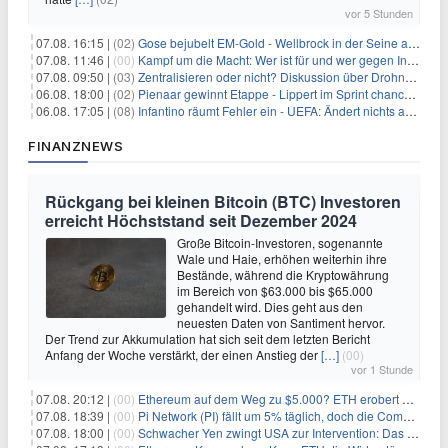
vor 5 Stunden
07.08. 16:15 |
(02)
Gose bejubelt EM-Gold - Wellbrock in der Seine ausgebremst
07.08. 11:46 |
(00)
Kampf um die Macht: Wer ist für und wer gegen Infantino?
07.08. 09:50 |
(03)
Zentralisieren oder nicht? Diskussion über Drohnenabwehr
06.08. 18:00 |
(02)
Pienaar gewinnt Etappe - Lippert im Sprint chancenlos
06.08. 17:05 |
(08)
Infantino räumt Fehler ein - UEFA: Ändert nichts an Boykott
FINANZNEWS
Rückgang bei kleinen Bitcoin (BTC) Investoren
erreicht Höchststand seit Dezember 2024
Große Bitcoin-Investoren, sogenannte
Wale und Haie, erhöhen weiterhin ihre
Bestände, während die Kryptowährung
im Bereich von $63.000 bis $65.000
gehandelt wird. Dies geht aus den
neuesten Daten von Santiment hervor.
Der Trend zur Akkumulation hat sich seit dem letzten Bericht
Anfang der Woche verstärkt, der einen Anstieg der
[…]
(00)
vor 1 Stunde
07.08. 20:12 |
(00)
Ethereum auf dem Weg zu $5.000? ETH erobert wichtige Marke zurück, während Institutionen weiter akkumulieren
07.08. 18:39 |
(00)
Pi Network (PI) fällt um 5% täglich, doch die Community bleibt optimistisch
07.08. 18:00 |
(00)
Schwacher Yen zwingt USA zur Intervention: Das größte Risiko seit 15 Jahren