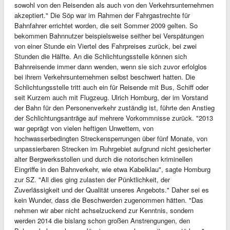
sowohl von den Reisenden als auch von den Verkehrsunternehmen
akzeptiert." Die Söp war im Rahmen der Fahrgastrechte für
Bahnfahrer errichtet worden, die seit Sommer 2009 gelten. So
bekommen Bahnnutzer beispielsweise seither bei Verspätungen
von einer Stunde ein Viertel des Fahrpreises zurück, bei zwei
Stunden die Hälfte. An die Schlichtungsstelle können sich
Bahnreisende immer dann wenden, wenn sie sich zuvor erfolglos
bei ihrem Verkehrsunternehmen selbst beschwert hatten. Die
Schlichtungsstelle tritt auch ein für Reisende mit Bus, Schiff oder
seit Kurzem auch mit Flugzeug. Ulrich Homburg, der im Vorstand
der Bahn für den Personenverkehr zuständig ist, führte den Anstieg
der Schlichtungsanträge auf mehrere Vorkommnisse zurück. "2013
war geprägt von vielen heftigen Unwettern, von
hochwasserbedingten Streckensperrungen über fünf Monate, von
unpassierbaren Strecken im Ruhrgebiet aufgrund nicht gesicherter
alter Bergwerksstollen und durch die notorischen kriminellen
Eingriffe in den Bahnverkehr, wie etwa Kabelklau", sagte Homburg
zur SZ. "All dies ging zulasten der Pünktlichkeit, der
Zuverlässigkeit und der Qualität unseres Angebots." Daher sei es
kein Wunder, dass die Beschwerden zugenommen hätten. "Das
nehmen wir aber nicht achselzuckend zur Kenntnis, sondern
werden 2014 die bislang schon großen Anstrengungen, den