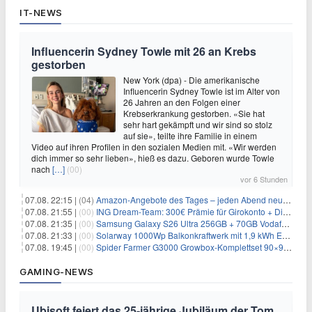
IT-NEWS
Influencerin Sydney Towle mit 26 an Krebs
gestorben
New York (dpa) - Die amerikanische
Influencerin Sydney Towle ist im Alter von
26 Jahren an den Folgen einer
Krebserkrankung gestorben. «Sie hat
sehr hart gekämpft und wir sind so stolz
auf sie», teilte ihre Familie in einem
Video auf ihren Profilen in den sozialen Medien mit. «Wir werden
dich immer so sehr lieben», hieß es dazu. Geboren wurde Towle
nach
[…]
(00)
vor 6 Stunden
07.08. 22:15 |
(04)
Amazon-Angebote des Tages – jeden Abend neue Deals zum Stöbern
07.08. 21:55 |
(00)
ING Dream-Team: 300€ Prämie für Girokonto + Direkt-Depot
07.08. 21:35 |
(00)
Samsung Galaxy S26 Ultra 256GB + 70GB Vodafone-Netz für 34,99€/Monat (effektiv 4,74€/Monat)
07.08. 21:33 |
(00)
Solarway 1000Wp Balkonkraftwerk mit 1,9 kWh EcoFlow-Speicher für 719€ + 30€ Filial-Gutschein
07.08. 19:45 |
(00)
Spider Farmer G3000 Growbox-Komplettset 90×90×180 cm für 379,99€
GAMING-NEWS
Ubisoft feiert das 25-jährige Jubiläum der Tom