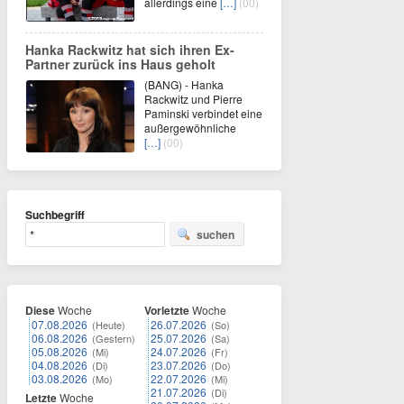
allerdings eine
[…]
(00)
Hanka Rackwitz hat sich ihren Ex-
Partner zurück ins Haus geholt
(BANG) - Hanka
Rackwitz und Pierre
Paminski verbindet eine
außergewöhnliche
[…]
(00)
Suchbegriff
suchen
Diese
Woche
Vorletzte
Woche
07.08.2026
26.07.2026
(Heute)
(So)
06.08.2026
25.07.2026
(Gestern)
(Sa)
05.08.2026
24.07.2026
(Mi)
(Fr)
04.08.2026
23.07.2026
(Di)
(Do)
03.08.2026
22.07.2026
(Mo)
(Mi)
21.07.2026
(Di)
Letzte
Woche