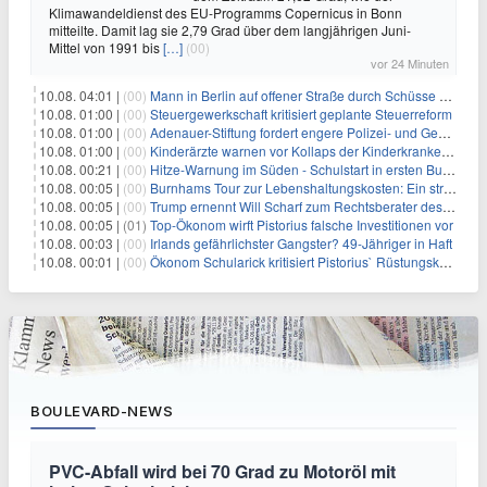
Klimawandeldienst des EU-Programms Copernicus in Bonn
mitteilte. Damit lag sie 2,79 Grad über dem langjährigen Juni-
Mittel von 1991 bis
[…]
(00)
vor 24 Minuten
10.08. 04:01 |
(00)
Mann in Berlin auf offener Straße durch Schüsse getötet
10.08. 01:00 |
(00)
Steuergewerkschaft kritisiert geplante Steuerreform
10.08. 01:00 |
(00)
Adenauer-Stiftung fordert engere Polizei- und Geheimdienstkooperation
10.08. 01:00 |
(00)
Kinderärzte warnen vor Kollaps der Kinderkrankenpflege
10.08. 00:21 |
(00)
Hitze-Warnung im Süden - Schulstart in ersten Bundesländern
10.08. 00:05 |
(00)
Burnhams Tour zur Lebenshaltungskosten: Ein strategischer Schritt inmitten von Kontroversen
10.08. 00:05 |
(00)
Trump ernennt Will Scharf zum Rechtsberater des Weißen Hauses: Auswirkungen auf Wirtschaft und Governance
10.08. 00:05 |
(01)
Top-Ökonom wirft Pistorius falsche Investitionen vor
10.08. 00:03 |
(00)
Irlands gefährlichster Gangster? 49-Jähriger in Haft
10.08. 00:01 |
(00)
Ökonom Schularick kritisiert Pistorius` Rüstungskurs
BOULEVARD-NEWS
PVC-Abfall wird bei 70 Grad zu Motoröl mit