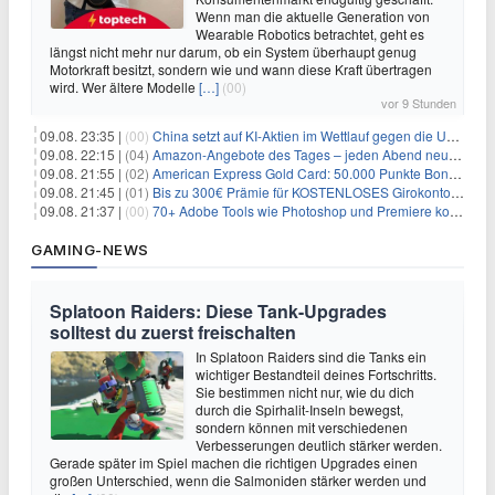
Wenn man die aktuelle Generation von
Wearable Robotics betrachtet, geht es
längst nicht mehr nur darum, ob ein System überhaupt genug
Motorkraft besitzt, sondern wie und wann diese Kraft übertragen
wird. Wer ältere Modelle
[…]
(00)
vor 9 Stunden
09.08. 23:35 |
(00)
China setzt auf KI-Aktien im Wettlauf gegen die USA um Chip- und Technologiedominanz
09.08. 22:15 |
(04)
Amazon-Angebote des Tages – jeden Abend neue Deals zum Stöbern
09.08. 21:55 |
(02)
American Express Gold Card: 50.000 Punkte Bonus + Metall-Kreditkarte
09.08. 21:45 |
(01)
Bis zu 300€ Prämie für KOSTENLOSES Girokonto bei der Santander – 50€ schon nach 1 Woche!
09.08. 21:37 |
(00)
70+ Adobe Tools wie Photoshop und Premiere kostenlos in ChatGPT
GAMING-NEWS
Splatoon Raiders: Diese Tank-Upgrades
solltest du zuerst freischalten
In Splatoon Raiders sind die Tanks ein
wichtiger Bestandteil deines Fortschritts.
Sie bestimmen nicht nur, wie du dich
durch die Spirhalit-Inseln bewegst,
sondern können mit verschiedenen
Verbesserungen deutlich stärker werden.
Gerade später im Spiel machen die richtigen Upgrades einen
großen Unterschied, wenn die Salmoniden stärker werden und