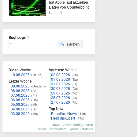
hat Apple laut aktuellen
Daten von Counterpoint
[…]
(00)
Suchbegriff
suchen
Diese
Woche
Vorletzte
Woche
10.08.2026
02.08.2026
(Heute)
(So)
01.08.2026
(Sa)
Letzte
Woche
31.07.2026
(Fr)
09.08.2026
(Gestern)
30.07.2026
(Do)
08.08.2026
(Sa)
29.07.2026
(Mi)
07.08.2026
(Fr)
28.07.2026
(Di)
06.08.2026
(Do)
27.07.2026
(Mo)
05.08.2026
(Mi)
Top
News
04.08.2026
(Di)
03.08.2026
Populäre News
(Mo)
(14d)
Heiß diskutiert
(14d)
News-Ansicht konfigurieren
meine Kommentare
|
Ignore
|
Notifies