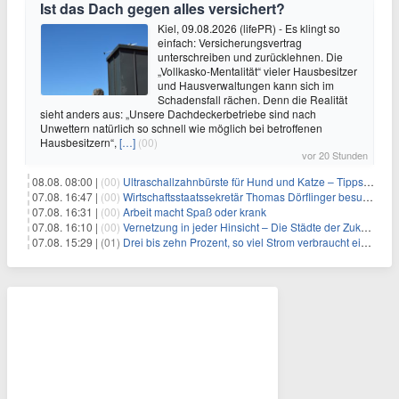
Ist das Dach gegen alles versichert?
Kiel, 09.08.2026 (lifePR) - Es klingt so
einfach: Versicherungsvertrag
unterschreiben und zurücklehnen. Die
„Vollkasko-Mentalität“ vieler Hausbesitzer
und Hausverwaltungen kann sich im
Schadensfall rächen. Denn die Realität
sieht anders aus: „Unsere Dachdeckerbetriebe sind nach
Unwettern natürlich so schnell wie möglich bei betroffenen
Hausbesitzern“,
[…]
(00)
vor 20 Stunden
08.08. 08:00 |
(00)
Ultraschallzahnbürste für Hund und Katze – Tipps zur erfolgreichen Eingewöhnung
07.08. 16:47 |
(00)
Wirtschaftsstaatssekretär Thomas Dörflinger besucht Handwerksbetrieb im Kammerbezirk Freiburg
07.08. 16:31 |
(00)
Arbeit macht Spaß oder krank
07.08. 16:10 |
(00)
Vernetzung in jeder Hinsicht – Die Städte der Zukunft sind grün-blau
07.08. 15:29 |
(01)
Drei bis zehn Prozent, so viel Strom verbraucht ein Aufzug im Gebäude