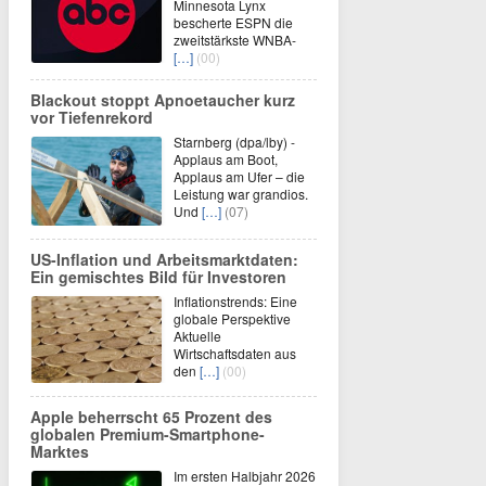
Minnesota Lynx
bescherte ESPN die
zweitstärkste WNBA-
[…]
(00)
Blackout stoppt Apnoetaucher kurz
vor Tiefenrekord
Starnberg (dpa/lby) -
Applaus am Boot,
Applaus am Ufer – die
Leistung war grandios.
Und
[…]
(07)
US-Inflation und Arbeitsmarktdaten:
Ein gemischtes Bild für Investoren
Inflationstrends: Eine
globale Perspektive
Aktuelle
Wirtschaftsdaten aus
den
[…]
(00)
Apple beherrscht 65 Prozent des
globalen Premium-Smartphone-
Marktes
Im ersten Halbjahr 2026