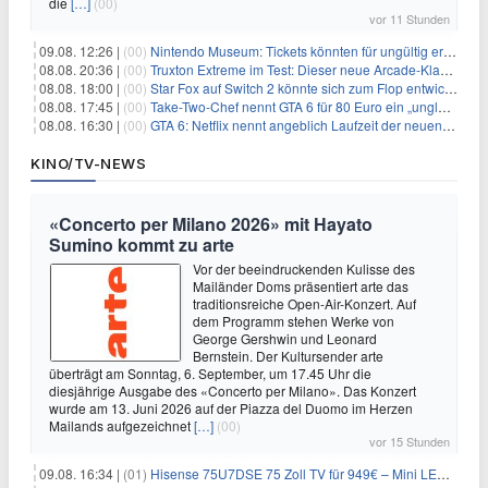
die
[…]
(00)
vor 11 Stunden
09.08. 12:26 |
(00)
Nintendo Museum: Tickets könnten für ungültig erklärt werden!
08.08. 20:36 |
(00)
Truxton Extreme im Test: Dieser neue Arcade-Klassiker verzeiht dir gar nichts
08.08. 18:00 |
(00)
Star Fox auf Switch 2 könnte sich zum Flop entwickeln
08.08. 17:45 |
(00)
Take-Two-Chef nennt GTA 6 für 80 Euro ein „unglaubliches Schnäppchen“
08.08. 16:30 |
(00)
GTA 6: Netflix nennt angeblich Laufzeit der neuen Gameplay-Präsentation
KINO/TV-NEWS
«Concerto per Milano 2026» mit Hayato
Sumino kommt zu arte
Vor der beeindruckenden Kulisse des
Mailänder Doms präsentiert arte das
traditionsreiche Open-Air-Konzert. Auf
dem Programm stehen Werke von
George Gershwin und Leonard
Bernstein. Der Kultursender arte
überträgt am Sonntag, 6. September, um 17.45 Uhr die
diesjährige Ausgabe des «Concerto per Milano». Das Konzert
wurde am 13. Juni 2026 auf der Piazza del Duomo im Herzen
Mailands aufgezeichnet
[…]
(00)
vor 15 Stunden
09.08. 16:34 |
(01)
Hisense 75U7DSE 75 Zoll TV für 949€ – Mini LED, 144Hz, 2026