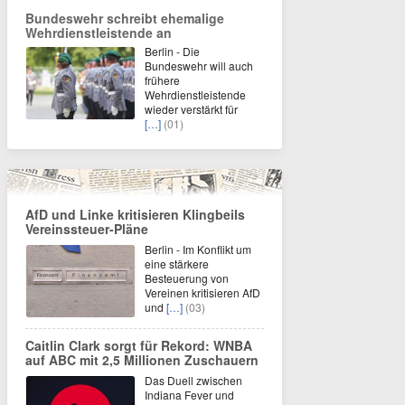
Bundeswehr schreibt ehemalige
Wehrdienstleistende an
Berlin - Die
Bundeswehr will auch
frühere
Wehrdienstleistende
wieder verstärkt für
[…]
(01)
AfD und Linke kritisieren Klingbeils
Vereinssteuer-Pläne
Berlin - Im Konflikt um
eine stärkere
Besteuerung von
Vereinen kritisieren AfD
und
[…]
(03)
Caitlin Clark sorgt für Rekord: WNBA
auf ABC mit 2,5 Millionen Zuschauern
Das Duell zwischen
Indiana Fever und