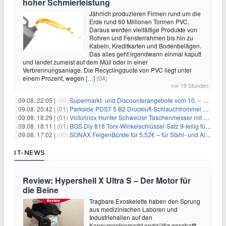
hoher Schmierleistung
Jährlich produzieren Firmen rund um die
Erde rund 60 Millionen Tonnen PVC.
Daraus werden vielfältige Produkte von
Rohren und Fensterrahmen bis hin zu
Kabeln, Kreditkarten und Bodenbelägen.
Das alles geht irgendwann einmal kaputt
und landet zumeist auf dem Müll oder in einer
Verbrennungsanlage. Die Recyclingquote von PVC liegt unter
einem Prozent, wegen
[…]
(04)
vor 19 Stunden
09.08. 22:05 |
(00)
Supermarkt- und Discounterangebote vom 10. – 15.08.2026
09.08. 20:42 |
(01)
Parkside PDST 5 B2 Druckluft-Schlauchtrommel mit 10 m Schlauch für 25,94€
09.08. 18:29 |
(01)
Victorinox Hunter Schweizer Taschenmesser mit 12 Funktionen für 43,99€
09.08. 18:11 |
(01)
BGS Diy 816 Torx-Winkelschlüssel-Satz 9-teilig für 6,45€
09.08. 17:02 |
(00)
SONAX FelgenBürste für 5,52€ – für Stahl- und Alufelgen
IT-NEWS
Review: Hypershell X Ultra S – Der Motor für
die Beine
Tragbare Exoskelette haben den Sprung
aus medizinischen Laboren und
Industriehallen auf den
Konsumentenmarkt endgültig geschafft.