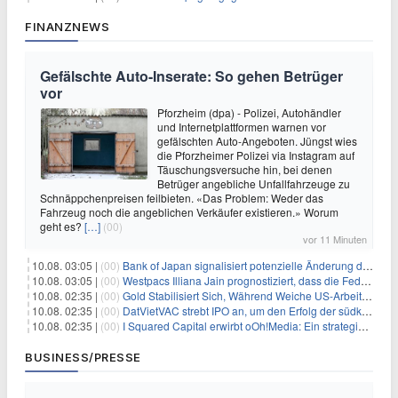
FINANZNEWS
Gefälschte Auto-Inserate: So gehen Betrüger
vor
Pforzheim (dpa) - Polizei, Autohändler
und Internetplattformen warnen vor
gefälschten Auto-Angeboten. Jüngst wies
die Pforzheimer Polizei via Instagram auf
Täuschungsversuche hin, bei denen
Betrüger angebliche Unfallfahrzeuge zu
Schnäppchenpreisen feilbieten. «Das Problem: Weder das
Fahrzeug noch die angeblichen Verkäufer existieren.» Worum
geht es?
[…]
(00)
vor 11 Minuten
10.08. 03:05 |
(00)
Bank of Japan signalisiert potenzielle Änderung der Zinspolitik angesichts von Inflationsbedenken
10.08. 03:05 |
(00)
Westpacs Illiana Jain prognostiziert, dass die Fed die Zinssätze nach dem Arbeitsmarktbericht stabil halten wird
10.08. 02:35 |
(00)
Gold Stabilisiert Sich, Während Weiche US-Arbeitsmarktdaten Zinsängste Lindern
10.08. 02:35 |
(00)
DatVietVAC strebt IPO an, um den Erfolg der südkoreanischen Unterhaltungsindustrie nachzuahmen
10.08. 02:35 |
(00)
I Squared Capital erwirbt oOh!Media: Ein strategischer Schritt in der Außenwerbung
BUSINESS/PRESSE