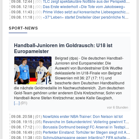
09.08. 12:44 |
(00)
TLC zeigt spektakuläre Notfälle aus der Perspektive der Patienten
09.08. 12:18 |
(00)
Das Erste wiederholt «Die Tote vom Jakobsweg»
09.08. 11:43 |
(00)
Prime Video setzt auf koreanische Liebesgeschichte
09.08. 11:18 |
(00)
«37°Leben» startet Dreiteiler über persönliche Neuanfänge
SPORT-NEWS
Handball-Junioren im Goldrausch: U18 ist
Europameister
Belgrad (dpa) - Die deutschen Handball-
Junioren sind Europameister. Die
Auswahl von Bundestrainer Erik Wudtke
deklassierte im U18-Finale von Belgrad
Slowenien mit 36: 27 (17: 11) und
bescherte dem Deutschen Handballbund
die nächste Goldmedaille im Nachwuchsbereich. Zum deutschen
Gold-Team gehören unter anderem Elvis Kretzschmar, Sohn von
Handball-Ikone Stefan Kretzschmar, sowie Kalle Gaugisch,
[…]
(01)
vor 6 Stunden
09.08. 20:58 |
(01)
Nowitzkis erster NBA-Trainer: Don Nelson ist tot
09.08. 19:15 |
(05)
Revanche im Sekundenkrimi: Vollering gewinnt Tour
09.08. 17:12 |
(00)
Borussia Dortmund besiegt FC Arsenal in Testspiel mit 3:2
09.08. 16:49 |
(03)
Perfekter Einstand: Torhüter ter Stegen siegt mit Ajax
09.08. 11:38 |
(03)
Schmutzkampagne gegen Infantino? FIFA schaltet auf Angriff