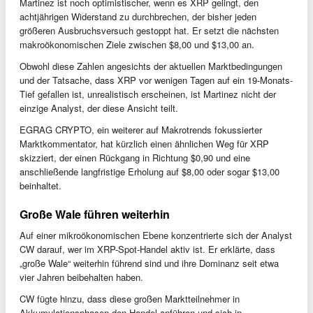
Martinez ist noch optimistischer, wenn es XRP gelingt, den
achtjährigen Widerstand zu durchbrechen, der bisher jeden
größeren Ausbruchsversuch gestoppt hat. Er setzt die nächsten
makroökonomischen Ziele zwischen $8,00 und $13,00 an.
Obwohl diese Zahlen angesichts der aktuellen Marktbedingungen
und der Tatsache, dass XRP vor wenigen Tagen auf ein 19-Monats-
Tief gefallen ist, unrealistisch erscheinen, ist Martinez nicht der
einzige Analyst, der diese Ansicht teilt.
EGRAG CRYPTO, ein weiterer auf Makrotrends fokussierter
Marktkommentator, hat kürzlich einen ähnlichen Weg für XRP
skizziert, der einen Rückgang in Richtung $0,90 und eine
anschließende langfristige Erholung auf $8,00 oder sogar $13,00
beinhaltet.
Große Wale führen weiterhin
Auf einer mikroökonomischen Ebene konzentrierte sich der Analyst
CW darauf, wer im XRP-Spot-Handel aktiv ist. Er erklärte, dass
„große Wale“ weiterhin führend sind und ihre Dominanz seit etwa
vier Jahren beibehalten haben.
CW fügte hinzu, dass diese großen Marktteilnehmer in
Akkumulationsphasen den Handel anführen und sich in