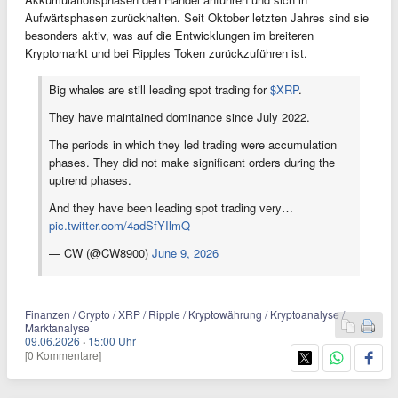
Aufwärtsphasen zurückhalten. Seit Oktober letzten Jahres sind sie
besonders aktiv, was auf die Entwicklungen im breiteren
Kryptomarkt und bei Ripples Token zurückzuführen ist.
Big whales are still leading spot trading for
$XRP
.
They have maintained dominance since July 2022.
The periods in which they led trading were accumulation
phases. They did not make significant orders during the
uptrend phases.
And they have been leading spot trading very…
pic.twitter.com/4adSfYIlmQ
— CW (@CW8900)
June 9, 2026
Finanzen / Crypto / XRP / Ripple / Kryptowährung / Kryptoanalyse /
Marktanalyse
09.06.2026
·
15:00 Uhr
[0 Kommentare]