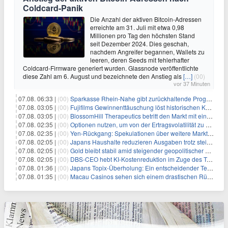
Coldcard-Panik
Die Anzahl der aktiven Bitcoin-Adressen
erreichte am 31. Juli mit etwa 0,98
Millionen pro Tag den höchsten Stand
seit Dezember 2024. Dies geschah,
nachdem Angreifer begannen, Wallets zu
leeren, deren Seeds mit fehlerhafter
Coldcard-Firmware generiert wurden. Glassnode veröffentlichte
diese Zahl am 6. August und bezeichnete den Anstieg als
[…]
(00)
vor 37 Minuten
07.08. 06:33 |
(00)
Sparkasse Rhein-Nahe gibt zurückhaltende Prognose
07.08. 03:05 |
(00)
Fujifilms Gewinnenttäuschung löst historischen Kursrückgang aus
07.08. 03:05 |
(00)
BlossomHill Therapeutics betritt den Markt mit einem IPO-Boost von 150 Millionen Dollar
07.08. 02:35 |
(00)
Optionen nutzen, um von der Ertragsvolatilität zu profitieren
07.08. 02:35 |
(00)
Yen-Rückgang: Spekulationen über weitere Marktinterventionen nehmen zu
07.08. 02:05 |
(00)
Japans Haushalte reduzieren Ausgaben trotz steigender Löhne: Ein Warnsignal für das Wachstum
07.08. 02:05 |
(00)
Gold bleibt stabil amid steigender geopolitischer Spannungen im Persischen Golf
07.08. 02:05 |
(00)
DBS-CEO hebt KI-Kostenreduktion im Zuge des Token-Paradoxons hervor
07.08. 01:36 |
(00)
Japans Topix-Überholung: Ein entscheidender Test für Small Caps
07.08. 01:35 |
(00)
Macau Casinos sehen sich einem drastischen Rückgang der Einnahmen angesichts der anhaltenden China-Razzia gegenüber