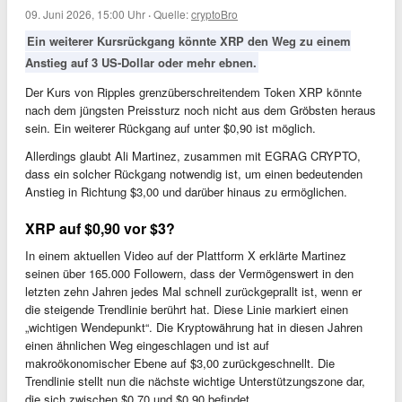
09. Juni 2026, 15:00 Uhr
·
Quelle:
cryptoBro
Ein weiterer Kursrückgang könnte XRP den Weg zu einem
Anstieg auf 3 US-Dollar oder mehr ebnen.
Der Kurs von Ripples grenzüberschreitendem Token XRP könnte
nach dem jüngsten Preissturz noch nicht aus dem Gröbsten heraus
sein. Ein weiterer Rückgang auf unter $0,90 ist möglich.
Allerdings glaubt Ali Martinez, zusammen mit EGRAG CRYPTO,
dass ein solcher Rückgang notwendig ist, um einen bedeutenden
Anstieg in Richtung $3,00 und darüber hinaus zu ermöglichen.
XRP auf $0,90 vor $3?
In einem aktuellen Video auf der Plattform X erklärte Martinez
seinen über 165.000 Followern, dass der Vermögenswert in den
letzten zehn Jahren jedes Mal schnell zurückgeprallt ist, wenn er
die steigende Trendlinie berührt hat. Diese Linie markiert einen
„wichtigen Wendepunkt“. Die Kryptowährung hat in diesen Jahren
einen ähnlichen Weg eingeschlagen und ist auf
makroökonomischer Ebene auf $3,00 zurückgeschnellt. Die
Trendlinie stellt nun die nächste wichtige Unterstützungszone dar,
die sich zwischen $0,70 und $0,90 befindet.