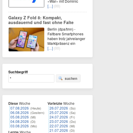
«War» mit Dominic
[…]
(00)
Galaxy Z Fold 8: Kompakt,
ausdauernd und fast ohne Falte
Berlin (dpa/tmn) -
Faltbare Smartphones
haben trotz jahrelanger
Marktpräsenz ein
[…]
(00)
Suchbegriff
suchen
Diese
Woche
Vorletzte
Woche
07.08.2026
26.07.2026
(Heute)
(So)
06.08.2026
25.07.2026
(Gestern)
(Sa)
05.08.2026
24.07.2026
(Mi)
(Fr)
04.08.2026
23.07.2026
(Di)
(Do)
03.08.2026
22.07.2026
(Mo)
(Mi)
21.07.2026
(Di)
Letzte
Woche