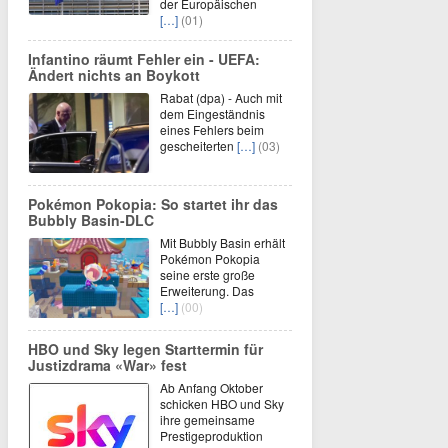
der Europäischen
[…]
(01)
Infantino räumt Fehler ein - UEFA:
Ändert nichts an Boykott
Rabat (dpa) - Auch mit
dem Eingeständnis
eines Fehlers beim
gescheiterten
[…]
(03)
Pokémon Pokopia: So startet ihr das
Bubbly Basin-DLC
Mit Bubbly Basin erhält
Pokémon Pokopia
seine erste große
Erweiterung. Das
[…]
(00)
HBO und Sky legen Starttermin für
Justizdrama «War» fest
Ab Anfang Oktober
schicken HBO und Sky
ihre gemeinsame
Prestigeproduktion