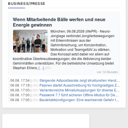
BUSINESS/PRESSE
Wenn Mitarbeitende Bälle werfen und neue
Energie gewinnen
München, 06.08.2026 (lifePR) - Neuro-
Jonglage verbindet Jonglierbewegungen
mit Erkenntnissen aus der
Gehirnforschung, um Konzentration,
Motivation und Teamgefühl zu stärken.
Das Konzept setzt dabei vor allem auf
koordinative Überkreuzbewegungen, die die Aktivierung beider
Gehirnhälften unterstützen. Für die betriebliche Umsetzung bietet
Stephan Ehlers,
[…]
(00)
vor 14 Stunden
06.08. 17:34 |
(00)
Steigende Adipositasrate zeigt strukturellen Handlungsbedarf bei der Ernährung schulpflichtiger Kinder
06.08. 17:18 |
(00)
Pasinex startet Ausschreibung für hochgradiges Zinksulfidkonzentrat mit Germanium- und Silbergehalten und stellt ein Betriebsupdate bereit
06.08. 17:03 |
(00)
Variantenreiche Miniaturkupplungen für diverse Einsatzbereiche
06.08. 17:00 |
(00)
Passwork 7.7 führt sicheren Offline-Modus für Desktop- und Mobile-Apps ein
06.08. 17:00 |
(00)
Bauteilabkündigungen: Eine wachsende Gefahr für industrielle Elektroniksysteme