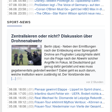
07.08. 05:48 |
(00)
Disney+ bestellt Pilotfolge zu «Spaceship Earth»
07.08. 03:36 |
(00)
ProSieben legt «The Voice of Germany» auf den Samstag
06.08. 23:58 |
(00)
«Conan O'Brien Must Go» geht bei HBO Max in die dritte Runde
06.08. 23:55 |
(00)
«The Office»-Star Rainn Wilson spricht neue neuseeländische Serie «Settling»
SPORT-NEWS
Zentralisieren oder nicht? Diskussion über
Drohnenabwehr
Berlin (dpa) - Neben den Ermittlungen
nach der Entdeckung einer Sprengstoff-
Drohne am Flughafen Leipzig/Halle steht
nun die Frage nach der Abwehr solcher
Angriffe im Fokus. Ist Deutschland gut
genug dafür gerüstet und was muss
gegebenenfalls geändert werden? Dabei geht es auch darum,
welche Institution wann zuständig ist. Der Vorsitzende des
[…]
(00)
vor 2 Stunden
06.08. 18:00 |
(01)
Pienaar gewinnt Etappe - Lippert im Sprint chancenlos
06.08. 17:05 |
(03)
Infantino räumt Fehler ein - UEFA: Ändert nichts an Boykott
06.08. 16:05 |
(02)
Real-Wechsel fix: Diomande ist Leipzigs Rekordtransfer
06.08. 09:12 |
(03)
Frauen-Tour erklimmt Mythos Ventoux: «Können alles schaffen»
05.08. 18:08 |
(03)
Frauen-Tour: Niedermaier nun Vierte der Gesamtwertung