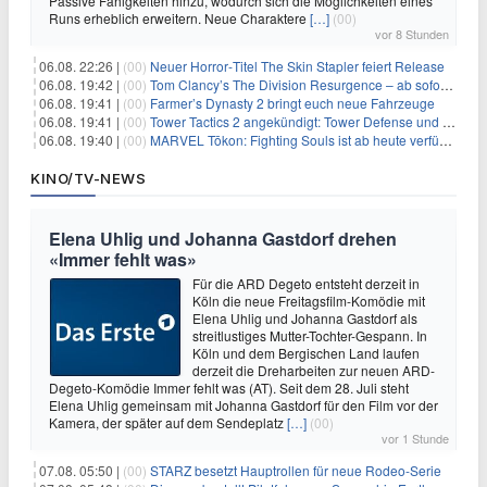
Passive Fähigkeiten hinzu, wodurch sich die Möglichkeiten eines
Runs erheblich erweitern. Neue Charaktere
[…]
(00)
vor 8 Stunden
06.08. 22:26 |
(00)
Neuer Horror‑Titel The Skin Stapler feiert Release
06.08. 19:42 |
(00)
Tom Clancy’s The Division Resurgence – ab sofort für euch verfügbar
06.08. 19:41 |
(00)
Farmer’s Dynasty 2 bringt euch neue Fahrzeuge
06.08. 19:41 |
(00)
Tower Tactics 2 angekündigt: Tower Defense und Deckbuilding Kombo kehrt zurück
06.08. 19:40 |
(00)
MARVEL Tōkon: Fighting Souls ist ab heute verfügbar
KINO/TV-NEWS
Elena Uhlig und Johanna Gastdorf drehen
«Immer fehlt was»
Für die ARD Degeto entsteht derzeit in
Köln die neue Freitagsfilm-Komödie mit
Elena Uhlig und Johanna Gastdorf als
streitlustiges Mutter-Tochter-Gespann. In
Köln und dem Bergischen Land laufen
derzeit die Dreharbeiten zur neuen ARD-
Degeto-Komödie Immer fehlt was (AT). Seit dem 28. Juli steht
Elena Uhlig gemeinsam mit Johanna Gastdorf für den Film vor der
Kamera, der später auf dem Sendeplatz
[…]
(00)
vor 1 Stunde
07.08. 05:50 |
(00)
STARZ besetzt Hauptrollen für neue Rodeo-Serie