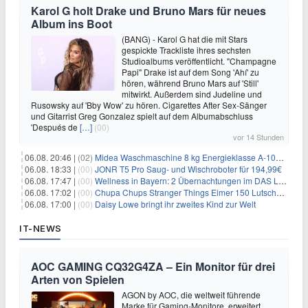
Karol G holt Drake und Bruno Mars für neues
Album ins Boot
(BANG) - Karol G hat die mit Stars
gespickte Trackliste ihres sechsten
Studioalbums veröffentlicht. "Champagne
Papi" Drake ist auf dem Song 'Ahí' zu
hören, während Bruno Mars auf 'Still'
mitwirkt. Außerdem sind Judeline und
Rusowsky auf 'Bby Wow' zu hören. Cigarettes After Sex-Sänger
und Gitarrist Greg Gonzalez spielt auf dem Albumabschluss
'Después de
[…]
(00)
vor 14 Stunden
06.08. 20:46 |
(02)
Midea Waschmaschine 8 kg Energieklasse A-10% 1400 U/Min für 289,97€
06.08. 18:33 |
(00)
JONR T5 Pro Saug- und Wischroboter für 194,99€
06.08. 17:47 |
(00)
Wellness in Bayern: 2 Übernachtungen im DAS LUDWIG Sports Resort inkl. HP + Wellness ab 174€ p.P.
06.08. 17:02 |
(00)
Chupa Chups Stranger Things Eimer 150 Lutscher für 21,95€
06.08. 17:00 |
(00)
Daisy Lowe bringt ihr zweites Kind zur Welt
IT-NEWS
AOC GAMING CQ32G4ZA – Ein Monitor für drei
Arten von Spielen
AGON by AOC, die weltweit führende
Marke für Gaming-Monitore, erweitert