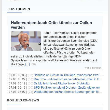
TOP-THEMEN
Hallervorden: Auch Grün könnte zur Option
werden
Berlin - Der Komiker Dieter Hallervorden,
der den sachsen-anhaltinischen
Ministerpräsidenten Sven Schulze (CDU)
im Landtagswahlkampf unterstützt, hat
eine politische Nähe zu den Grünen
offenbart. Für die großen Volksparteien
sei er zu individualistisch, hatte der langjährige FDP-
Sympathisant und exponierte Wokeness-Kritiker einst erklärt; auf
die Frage,
[…]
(00)
vor 6 Minuten
07.08. 06:38 |
(00)
Schüsse an Schule in Thailand: mindestens zwei Tote
07.08. 06:29 |
(00)
Drei Tote und drei Schwerverletzte bei Unfall in Rheinland-Pfalz
07.08. 06:19 |
(00)
Dr. Motte kritisiert Alkohol in der Clubkultur
07.08. 06:16 |
(00)
SPD-Politiker verteidigt Drohnen-Zuständigkeiten
07.08. 06:07 |
(01)
Waldbrand am Vulkan Bromo: Sperrungen für Touristen
BOULEVARD-NEWS