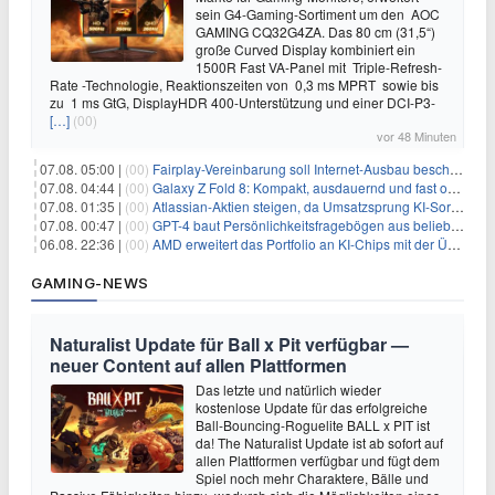
sein G4-Gaming-Sortiment um den AOC
GAMING CQ32G4ZA. Das 80 cm (31,5“)
große Curved Display kombiniert ein
1500R Fast VA-Panel mit Triple-Refresh-
Rate -Technologie, Reaktionszeiten von 0,3 ms MPRT sowie bis
zu 1 ms GtG, DisplayHDR 400-Unterstützung und einer DCI-P3-
[…]
(00)
vor 48 Minuten
07.08. 05:00 |
(00)
Fairplay-Vereinbarung soll Internet-Ausbau beschleunigen
07.08. 04:44 |
(00)
Galaxy Z Fold 8: Kompakt, ausdauernd und fast ohne Falte
07.08. 01:35 |
(00)
Atlassian-Aktien steigen, da Umsatzsprung KI-Sorgen dämpft
07.08. 00:47 |
(00)
GPT-4 baut Persönlichkeitsfragebögen aus beliebigen Texten und sagt Antworten voraus
06.08. 22:36 |
(00)
AMD erweitert das Portfolio an KI-Chips mit der Übernahme von Taalas
GAMING-NEWS
Naturalist Update für Ball x Pit verfügbar —
neuer Content auf allen Plattformen
Das letzte und natürlich wieder
kostenlose Update für das erfolgreiche
Ball-Bouncing-Roguelite BALL x PIT ist
da! The Naturalist Update ist ab sofort auf
allen Plattformen verfügbar und fügt dem
Spiel noch mehr Charaktere, Bälle und