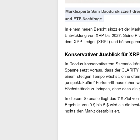
Marktexperte Sam Daodu skizziert dre
und ETF-Nachfrage.
In einem neuen Bericht skizziert der Mar
Entwicklung von XRP bis 2027. Seine Pr
dem XRP Ledger (XRPL) und börsengehan
Konservativer Ausblick für XRP
In Daodus konservativstem Szenario kön
Spanne setzt voraus, dass der CLARITY 
einem stetigen Tempo wächst, ohne dram
„unspektakuläre“ Fortschritt ausreichen 
Höchststände zu bringen, ohne dass ein pl
In diesem Szenario liegt das 7 $-Ziel vo
Ergebnis von 3 $ bis 5 $ wird als die bes
nichts den Markt destabilisiert.