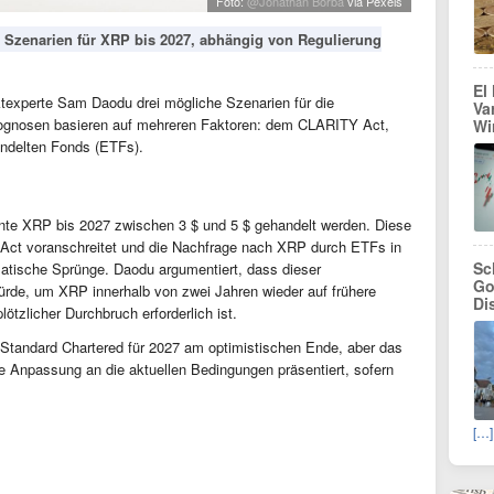
Foto:
@Jonathan Borba
via Pexels
i Szenarien für XRP bis 2027, abhängig von Regulierung
El
ktexperte Sam Daodu drei mögliche Szenarien für die
Va
ognosen basieren auf mehreren Faktoren: dem CLARITY Act,
Wi
delten Fonds (ETFs).
nte XRP bis 2027 zwischen 3 $ und 5 $ gehandelt werden. Diese
Act voranschreitet und die Nachfrage nach XRP durch ETFs in
Sc
atische Sprünge. Daodu argumentiert, dass dieser
Go
würde, um XRP innerhalb von zwei Jahren wieder auf frühere
Di
ötzlicher Durchbruch erforderlich ist.
n Standard Chartered für 2027 am optimistischen Ende, aber das
te Anpassung an die aktuellen Bedingungen präsentiert, sofern
[…]