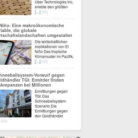
Uber Technologies Inc.
erlebte den größten
[…]
(00)
 Niño: Eine makroökonomische
riable, die globale
rtschaftslandschaften umgestaltet
Die wirtschaftlichen
Implikationen von El
Niño Das tropische
Klimamuster im Pazifik,
[…]
(00)
hneeballsystem-Vorwurf gegen
ldhändler TGI: Ermittler finden
skrepanzen bei Millionen
Ermittlungen gegen
TGI: Das
Schneeballsystem-
Szenario Die
Ermittlungen gegen
den Goldhändler
(00)