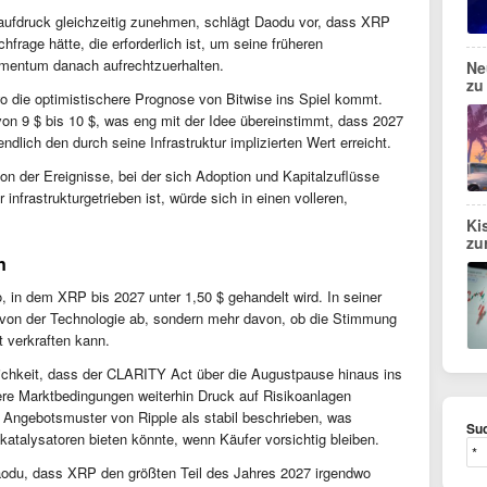
aufdruck gleichzeitig zunehmen, schlägt Daodu vor, dass XRP
rage hätte, die erforderlich ist, um seine früheren
mentum danach aufrechtzuerhalten.
Ne
zu
wo die optimistischere Prognose von Bitwise ins Spiel kommt.
on 9 $ bis 10 $, was eng mit der Idee übereinstimmt, dass 2027
ndlich den durch seine Infrastruktur implizierten Wert erreicht.
on der Ereignisse, bei der sich Adoption und Kapitalzuflüsse
infrastrukturgetrieben ist, würde sich in einen volleren,
Ki
zu
n
, in dem XRP bis 2027 unter 1,50 $ gehandelt wird. In seiner
 von der Technologie ab, sondern mehr davon, ob die Stimmung
t verkraften kann.
glichkeit, dass der CLARITY Act über die Augustpause hinaus ins
tere Marktbedingungen weiterhin Druck auf Risikoanlagen
 Angebotsmuster von Ripple als stabil beschrieben, was
Suc
atalysatoren bieten könnte, wenn Käufer vorsichtig bleiben.
aodu, dass XRP den größten Teil des Jahres 2027 irgendwo