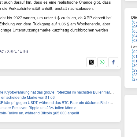
st auch darauf hin, dass es eine realistische Chance gibt, dass
 die Verkaufsintensität anhält, anstatt nachzulassen.
Di
ht bis 2027 warten, um unter 1 $ zu fallen, da XRP derzeit bei
0
ne Erholung von dem Rückgang auf 1,05 $ am Wochenende, aber
0
ichtige Unterstützungsmarke kurzfristig durchbrochen werden
0
0
0
Let
Act / XRPL / ETFs
0
0
3
3
2
2
2
e Kryptowährung hat das größte Potenzial im nächsten Bullenmarkt?
 entscheidende Marke von $1,06
 kämpft gegen USDT, während das BTC-Paar ein düsteres Bild zeichnet
m der Preis von Ripple um 23% fallen könnte
ltcoin-Rallye an, während Bitcoin $65.000 anpeilt