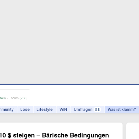
840
) · Forum (
763
)
munity
Lose
Lifestyle
WIN
Umfragen
Was ist klamm?
$$
10 $ steigen – Bärische Bedingungen