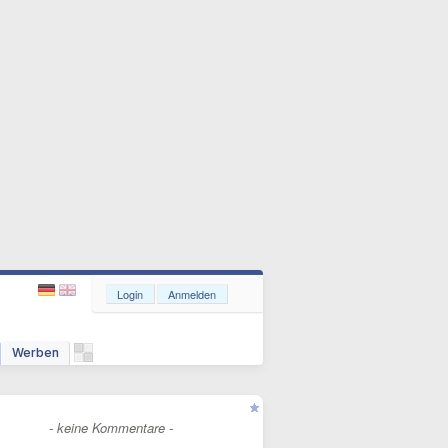
Login
Anmelden
Werben
- keine Kommentare -