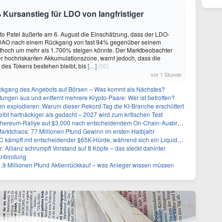
 Kursanstieg für LDO von langfristiger
to Patel äußerte am 6. August die Einschätzung, dass der LDO-
DAO nach einem Rückgang von fast 94% gegenüber seinem
ithoch um mehr als 1.700% steigen könnte. Der Marktbeobachter
er hochriskanten Akkumulationszone, warnt jedoch, dass die
r des Tokens bestehen bleibt, bis
[…]
(00)
vor 1 Stunde
kgang des Angebots auf Börsen – Was kommt als Nächstes?
stungen aus und entfernt mehrere Krypto-Paare: Wer ist betroffen?
n explodieren: Warum dieser Rekord-Tag die KI-Branche erschüttert
eibt hartnäckiger als gedacht – 2027 wird zum kritischen Test
Ethereum-Rallye auf $3.000 nach entscheidendem On-Chain-Ausbruch
Marktchaos: 77 Millionen Pfund Gewinn im ersten Halbjahr
pft mit entscheidender $65K-Hürde, während sich ein Liquidationscluster aufbaut
r: Allianz schrumpft Vorstand auf 8 Köpfe – das steckt dahinter
Anbindung
1,9 Millionen Pfund Aktienrückkauf – was Anleger wissen müssen