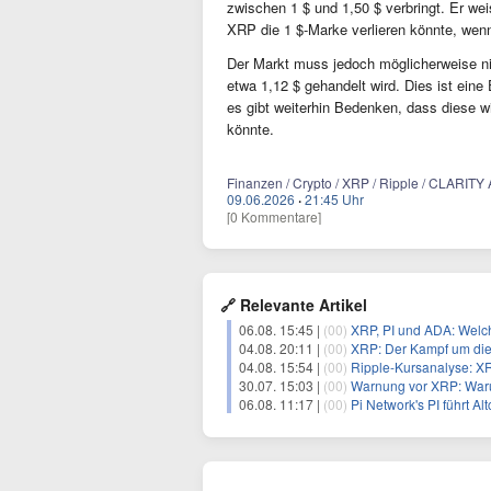
zwischen 1 $ und 1,50 $ verbringt. Er wei
XRP die 1 $-Marke verlieren könnte, wenn
Der Markt muss jedoch möglicherweise nic
etwa 1,12 $ gehandelt wird. Dies ist ei
es gibt weiterhin Bedenken, dass diese w
könnte.
Finanzen / Crypto / XRP / Ripple / CLARITY 
09.06.2026
·
21:45 Uhr
[0 Kommentare]
🔗 Relevante Artikel
06.08. 15:45 |
(00)
XRP, PI und ADA: Welch
04.08. 20:11 |
(00)
XRP: Der Kampf um die
04.08. 15:54 |
(00)
Ripple-Kursanalyse: XRP
30.07. 15:03 |
(00)
Warnung vor XRP: Waru
06.08. 11:17 |
(00)
Pi Network's PI führt A