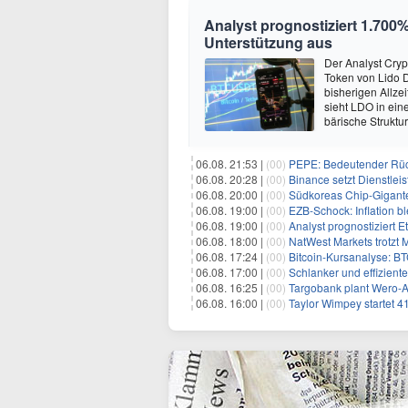
Analyst prognostiziert 1.700%
Unterstützung aus
Der Analyst Cryp
Token von Lido 
bisherigen Allze
sieht LDO in ein
bärische Struktu
06.08. 21:53 |
(00)
PEPE: Bedeutender Rüc
06.08. 20:28 |
(00)
Binance setzt Dienstlei
06.08. 20:00 |
(00)
Südkoreas Chip-Gigante
06.08. 19:00 |
(00)
EZB-Schock: Inflation bl
06.08. 19:00 |
(00)
Analyst prognostiziert 
06.08. 18:00 |
(00)
NatWest Markets trotzt 
06.08. 17:24 |
(00)
Bitcoin-Kursanalyse: BTC käm
06.08. 17:00 |
(00)
Schlanker und effiziente
06.08. 16:25 |
(00)
Targobank plant Wero-
06.08. 16:00 |
(00)
Taylor Wimpey startet 4