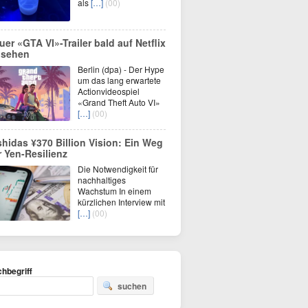
als
[…]
(00)
uer «GTA VI»-Trailer bald auf Netflix
 sehen
Berlin (dpa) - Der Hype
um das lang erwartete
Actionvideospiel
«Grand Theft Auto VI»
[…]
(00)
shidas ¥370 Billion Vision: Ein Weg
r Yen-Resilienz
Die Notwendigkeit für
nachhaltiges
Wachstum In einem
kürzlichen Interview mit
[…]
(00)
hbegriff
suchen