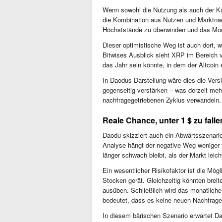
Wenn sowohl die Nutzung als auch der K
die Kombination aus Nutzen und Marktnachf
Höchststände zu überwinden und das Mo
Dieser optimistische Weg ist auch dort, 
Bitwises Ausblick sieht XRP im Bereich v
das Jahr sein könnte, in dem der Altcoin e
In Daodus Darstellung wäre dies die Versi
gegenseitig verstärken – was derzeit mehr 
nachfragegetriebenen Zyklus verwandeln.
Reale Chance, unter 1 $ zu falle
Daodu skizziert auch ein Abwärtsszenario
Analyse hängt der negative Weg weniger
länger schwach bleibt, als der Markt leich
Ein wesentlicher Risikofaktor ist die Mö
Stocken gerät. Gleichzeitig könnten brei
ausüben. Schließlich wird das monatliche
bedeutet, dass es keine neuen Nachfragek
In diesem bärischen Szenario erwartet D