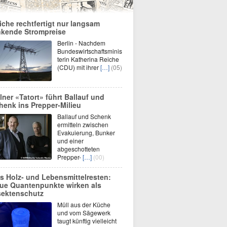
iche rechtfertigt nur langsam
nkende Strompreise
Berlin - Nachdem
Bundeswirtschaftsminis
terin Katherina Reiche
(CDU) mit ihrer
[…]
(05)
lner «Tatort» führt Ballauf und
henk ins Prepper-Milieu
Ballauf und Schenk
ermitteln zwischen
Evakuierung, Bunker
und einer
abgeschotteten
Prepper-
[…]
(00)
s Holz- und Lebensmittelresten:
ue Quantenpunkte wirken als
sektenschutz
Müll aus der Küche
und vom Sägewerk
taugt künftig vielleicht