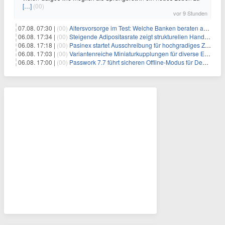
[…]
(00)
vor 9 Stunden
07.08. 07:30 |
(00)
Altersvorsorge im Test: Welche Banken beraten am besten?
06.08. 17:34 |
(00)
Steigende Adipositasrate zeigt strukturellen Handlungsbedarf bei der Ernährung schulpflichtiger Kinder
06.08. 17:18 |
(00)
Pasinex startet Ausschreibung für hochgradiges Zinksulfidkonzentrat mit Germanium- und Silbergehalten und stellt ein Betriebsupdate bereit
06.08. 17:03 |
(00)
Variantenreiche Miniaturkupplungen für diverse Einsatzbereiche
06.08. 17:00 |
(00)
Passwork 7.7 führt sicheren Offline-Modus für Desktop- und Mobile-Apps ein