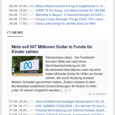
06.08. 20:46 |
(03)
Midea Waschmaschine 8 kg Energieklasse A-10% 1400 U/Min für 289,97€
06.08. 18:33 |
(00)
JONR T5 Pro Saug- und Wischroboter für 194,99€
06.08. 17:47 |
(00)
Wellness in Bayern: 2 Übernachtungen im DAS LUDWIG Sports Resort inkl. HP + Wellness ab 174€ p.P.
06.08. 17:02 |
(00)
Chupa Chups Stranger Things Eimer 150 Lutscher für 21,95€
06.08. 17:00 |
(00)
Daisy Lowe bringt ihr zweites Kind zur Welt
IT-NEWS
Meta soll 567 Millionen Dollar in Fonds für
Kinder zahlen
Albuquerque (dpa) - Der Facebook-
Konzern Meta soll nach einer
Gerichtsentscheidung im US-
Bundesstaat New Mexico mehr als eine
halbe Milliarde Dollar für Hilfen an Kinder
zahlen, die durch Nutzung sozialer
Medien Schaden genommen haben. Zudem müssen in dem
Bundesstaat zusätzliche Einschränkungen für Nutzer im Alter
unter 18 Jahren eingeführt werden:
[…]
(00)
vor 41 Minuten
07.08. 08:30 |
(00)
Atera 022685 Fahrradträger Strada Sport 3 für 337,48€
07.08. 06:17 |
(00)
AOC GAMING CQ32G4ZA – Ein Monitor für drei Arten von Spielen
07.08. 05:00 |
(00)
Fairplay-Vereinbarung soll Internet-Ausbau beschleunigen
07.08. 04:44 |
(00)
Galaxy Z Fold 8: Kompakt, ausdauernd und fast ohne Falte