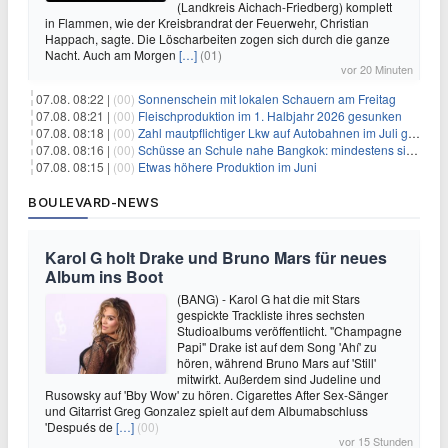
(Landkreis Aichach-Friedberg) komplett
in Flammen, wie der Kreisbrandrat der Feuerwehr, Christian
Happach, sagte. Die Löscharbeiten zogen sich durch die ganze
Nacht. Auch am Morgen
[…]
(01)
vor 20 Minuten
07.08. 08:22 |
(00)
Sonnenschein mit lokalen Schauern am Freitag
07.08. 08:21 |
(00)
Fleischproduktion im 1. Halbjahr 2026 gesunken
07.08. 08:18 |
(00)
Zahl mautpflichtiger Lkw auf Autobahnen im Juli gestiegen
07.08. 08:16 |
(00)
Schüsse an Schule nahe Bangkok: mindestens sieben Tote
07.08. 08:15 |
(00)
Etwas höhere Produktion im Juni
BOULEVARD-NEWS
Karol G holt Drake und Bruno Mars für neues
Album ins Boot
(BANG) - Karol G hat die mit Stars
gespickte Trackliste ihres sechsten
Studioalbums veröffentlicht. "Champagne
Papi" Drake ist auf dem Song 'Ahí' zu
hören, während Bruno Mars auf 'Still'
mitwirkt. Außerdem sind Judeline und
Rusowsky auf 'Bby Wow' zu hören. Cigarettes After Sex-Sänger
und Gitarrist Greg Gonzalez spielt auf dem Albumabschluss
'Después de
[…]
(00)
vor 15 Stunden