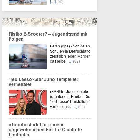
[…]
(00)
Risiko E-Scooter? – Jugendtrend mit
Folgen
Berlin (dpa) - Vor vielen
Schulen in Deutschland
zeigt sich jeden Morgen
dasselbe
[…]
(02)
'Ted Lasso'-Star Juno Temple ist
verheiratet
(BANG) - Juno Temple
ist unter der Haube. Die
'Ted Lasso'-Darstellerin
verriet, dass
[…]
(00)
«Tatort» startet mit einem
ungewöhnlichen Fall für Charlotte
Lindholm