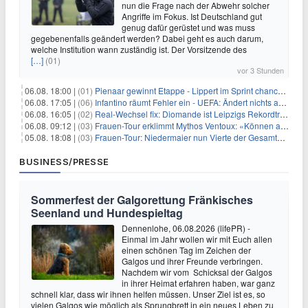
nun die Frage nach der Abwehr solcher
Angriffe im Fokus. Ist Deutschland gut
genug dafür gerüstet und was muss
gegebenenfalls geändert werden? Dabei geht es auch darum,
welche Institution wann zuständig ist. Der Vorsitzende des
[…]
(01)
vor 3 Stunden
06.08. 18:00 |
(01)
Pienaar gewinnt Etappe - Lippert im Sprint chancenlos
06.08. 17:05 |
(06)
Infantino räumt Fehler ein - UEFA: Ändert nichts an Boykott
06.08. 16:05 |
(02)
Real-Wechsel fix: Diomande ist Leipzigs Rekordtransfer
06.08. 09:12 |
(03)
Frauen-Tour erklimmt Mythos Ventoux: «Können alles schaffen»
05.08. 18:08 |
(03)
Frauen-Tour: Niedermaier nun Vierte der Gesamtwertung
BUSINESS/PRESSE
Sommerfest der Galgorettung Fränkisches
Seenland und Hundespieltag
Dennenlohe, 06.08.2026 (lifePR) -
Einmal im Jahr wollen wir mit Euch allen
einen schönen Tag im Zeichen der
Galgos und ihrer Freunde verbringen.
Nachdem wir vom Schicksal der Galgos
in ihrer Heimat erfahren haben, war ganz
schnell klar, dass wir ihnen helfen müssen. Unser Ziel ist es, so
vielen Galgos wie möglich als Sprungbrett in ein neues Leben zu