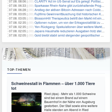
07.08. 08:06 |
(00)
CLARITY Act im US-Senat auf Eis gelegt: Politische Differenzen verzögern Krypto-Gesetzgebung bis September
07.08. 06:33 |
(00)
Sparkasse Rhein-Nahe gibt zurückhaltende Prognose
07.08. 06:28 |
(00)
Anstieg der aktiven Bitcoin-Adressen nach Coldcard-Panik
07.08. 03:05 |
(00)
Fujifilms Gewinnenttäuschung löst historischen Kursrückgang aus
07.08. 03:05 |
(00)
BlossomHill Therapeutics betritt den Markt mit einem IPO-Boost von 150 Millionen Dollar
07.08. 02:35 |
(00)
Optionen nutzen, um von der Ertragsvolatilität zu profitieren
07.08. 02:35 |
(00)
Yen-Rückgang: Spekulationen über weitere Marktinterventionen nehmen zu
07.08. 02:05 |
(00)
Japans Haushalte reduzieren Ausgaben trotz steigender Löhne: Ein Warnsignal für das Wachstum
07.08. 02:05 |
(00)
Gold bleibt stabil amid steigender geopolitischer Spannungen im Persischen Golf
TOP-THEMEN
Schweinestall in Flammen – über 1.000 Tiere
tot
Ried (dpa) - Mehr als 1.000 Schweine
sind bei einem Brand auf einem
Bauernhof in der Nähe von Augsburg
gestorben. Der Stall sowie eine weitere
Halle standen am Abend in Ried