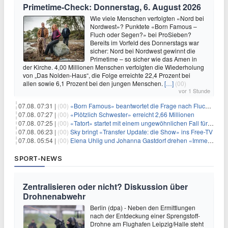
Primetime-Check: Donnerstag, 6. August 2026
Wie viele Menschen verfolgten «Nord bei
Nordwest»? Punktete «Born Famous –
Fluch oder Segen?» bei ProSieben?
Bereits im Vorfeld des Donnerstags war
sicher: Nord bei Nordwest gewinnt die
Primetime – so sicher wie das Amen in
der Kirche. 4,00 Millionen Menschen verfolgten die Wiederholung
von „Das Nolden-Haus“, die Folge erreichte 22,4 Prozent bei
allen sowie 6,1 Prozent bei den jungen Menschen.
[…]
(00)
vor 1 Stunde
07.08. 07:31 |
(00)
«Born Famous» beantwortet die Frage nach Fluch oder Segen
07.08. 07:27 |
(00)
«Plötzlich Schwester» erreicht 2,66 Millionen
07.08. 07:25 |
(00)
«Tatort» startet mit einem ungewöhnlichen Fall für Charlotte Lindholm
07.08. 06:23 |
(00)
Sky bringt «Transfer Update: die Show» ins Free-TV
07.08. 05:54 |
(00)
Elena Uhlig und Johanna Gastdorf drehen «Immer fehlt was»
SPORT-NEWS
Zentralisieren oder nicht? Diskussion über
Drohnenabwehr
Berlin (dpa) - Neben den Ermittlungen
nach der Entdeckung einer Sprengstoff-
Drohne am Flughafen Leipzig/Halle steht