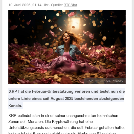
10. Juni 2026, 21:14 Uhr
·
Quelle:
BTCStar
Foto:
qimono
via Pixabay
XRP hat die Februar-Unterstützung verloren und testet nun die
untere Linie eines seit August 2025 bestehenden absteigenden
Kanals.
XRP befindet sich in einer seiner unangenehmsten technischen
Zonen seit Monaten. Die Kryptowährung hat eine
Unterstützungsbasis durchbrochen, die seit Februar gehalten hatte,
jedoch ist der Kurs noch nicht unter die Marke von $1 gefallen.