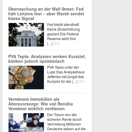
Überraschung an der Wall Street: Fed
hält Leitzins fest – aber Warsh sendet
klares Signal
Fed bleibt standhaft:
Keine Zinserhöhung
geplant Die Federal
Reserve setzt ihre
[…]
(00)
PVA Tepla: Analysten senken Kursziel,
bleiben jedoch optimistisch
PVA Tepla unter der
Lupe Das Analysehaus
Jefferies hat jüngst das
Kursziel für die
[…]
(00)
Vermietete Immobilien als
Altersvorsorge: Wie viel Rendite
Vermieter wirklich verdienen
Der Traum von der
sicheren Rente durch
Vermietung Millionen
Deutsche setzen auf die