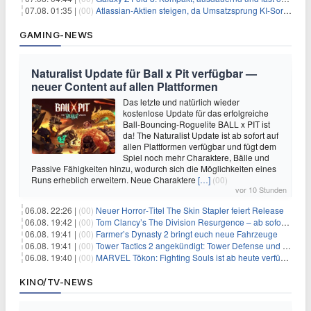
07.08. 01:35 |
(00)
Atlassian-Aktien steigen, da Umsatzsprung KI-Sorgen dämpft
GAMING-NEWS
Naturalist Update für Ball x Pit verfügbar —
neuer Content auf allen Plattformen
Das letzte und natürlich wieder
kostenlose Update für das erfolgreiche
Ball-Bouncing-Roguelite BALL x PIT ist
da! The Naturalist Update ist ab sofort auf
allen Plattformen verfügbar und fügt dem
Spiel noch mehr Charaktere, Bälle und
Passive Fähigkeiten hinzu, wodurch sich die Möglichkeiten eines
Runs erheblich erweitern. Neue Charaktere
[…]
(00)
vor 10 Stunden
06.08. 22:26 |
(00)
Neuer Horror‑Titel The Skin Stapler feiert Release
06.08. 19:42 |
(00)
Tom Clancy’s The Division Resurgence – ab sofort für euch verfügbar
06.08. 19:41 |
(00)
Farmer’s Dynasty 2 bringt euch neue Fahrzeuge
06.08. 19:41 |
(00)
Tower Tactics 2 angekündigt: Tower Defense und Deckbuilding Kombo kehrt zurück
06.08. 19:40 |
(00)
MARVEL Tōkon: Fighting Souls ist ab heute verfügbar
KINO/TV-NEWS