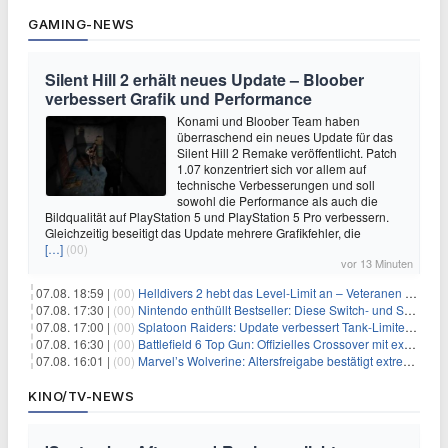
GAMING-NEWS
Silent Hill 2 erhält neues Update – Bloober
verbessert Grafik und Performance
Konami und Bloober Team haben
überraschend ein neues Update für das
Silent Hill 2 Remake veröffentlicht. Patch
1.07 konzentriert sich vor allem auf
technische Verbesserungen und soll
sowohl die Performance als auch die
Bildqualität auf PlayStation 5 und PlayStation 5 Pro verbessern.
Gleichzeitig beseitigt das Update mehrere Grafikfehler, die
[…]
(00)
vor 13 Minuten
07.08. 18:59 |
(00)
Helldivers 2 hebt das Level-Limit an – Veteranen können endlich weiter aufsteigen
07.08. 17:30 |
(00)
Nintendo enthüllt Bestseller: Diese Switch- und Switch-2-Spiele verkaufen sich am besten
07.08. 17:00 |
(00)
Splatoon Raiders: Update verbessert Tank-Limiter und behebt Bugs
07.08. 16:30 |
(00)
Battlefield 6 Top Gun: Offizielles Crossover mit exklusiven Inhalten angekündigt
07.08. 16:01 |
(00)
Marvel’s Wolverine: Altersfreigabe bestätigt extreme Gewalt und düstere Szenen
KINO/TV-NEWS