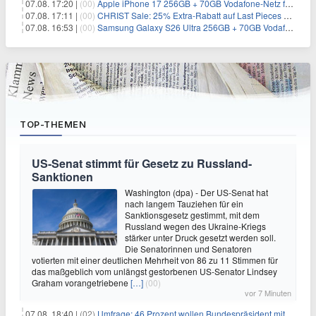
07.08. 17:20 |
(00)
Apple iPhone 17 256GB + 70GB Vodafone-Netz für 34,99€/Monat (effektiv 6,41€/Monat)
07.08. 17:11 |
(00)
CHRIST Sale: 25% Extra-Rabatt auf Last Pieces bei Schmuck & Uhren
07.08. 16:53 |
(00)
Samsung Galaxy S26 Ultra 256GB + 70GB Vodafone-Netz für 34,99€/Monat (effektiv 4,74€/Monat)
TOP-THEMEN
US-Senat stimmt für Gesetz zu Russland-
Sanktionen
Washington (dpa) - Der US-Senat hat
nach langem Tauziehen für ein
Sanktionsgesetz gestimmt, mit dem
Russland wegen des Ukraine-Kriegs
stärker unter Druck gesetzt werden soll.
Die Senatorinnen und Senatoren
votierten mit einer deutlichen Mehrheit von 86 zu 11 Stimmen für
das maßgeblich vom unlängst gestorbenen US-Senator Lindsey
Graham vorangetriebene
[…]
(00)
vor 7 Minuten
07.08. 18:40 |
(02)
Umfrage: 46 Prozent wollen Bundespräsident mit Politik-Erfahrung