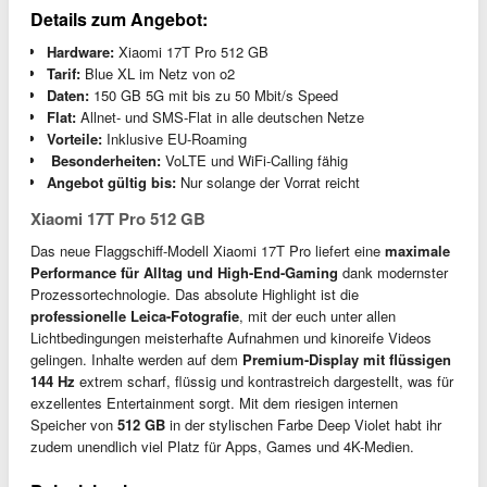
Details zum Angebot:
Hardware:
Xiaomi 17T Pro 512 GB
Tarif:
Blue XL im Netz von o2
Daten:
150 GB 5G mit bis zu 50 Mbit/s Speed
Flat:
Allnet- und SMS-Flat in alle deutschen Netze
Vorteile:
Inklusive EU-Roaming
️
Besonderheiten:
VoLTE und WiFi-Calling fähig
Angebot gültig bis:
Nur solange der Vorrat reicht
Xiaomi 17T Pro 512 GB
Das neue Flaggschiff-Modell Xiaomi 17T Pro liefert eine
maximale
Performance für Alltag und High-End-Gaming
dank modernster
Prozessortechnologie. Das absolute Highlight ist die
professionelle Leica-Fotografie
, mit der euch unter allen
Lichtbedingungen meisterhafte Aufnahmen und kinoreife Videos
gelingen. Inhalte werden auf dem
Premium-Display mit flüssigen
144 Hz
extrem scharf, flüssig und kontrastreich dargestellt, was für
exzellentes Entertainment sorgt. Mit dem riesigen internen
Speicher von
512 GB
in der stylischen Farbe Deep Violet habt ihr
zudem unendlich viel Platz für Apps, Games und 4K-Medien.