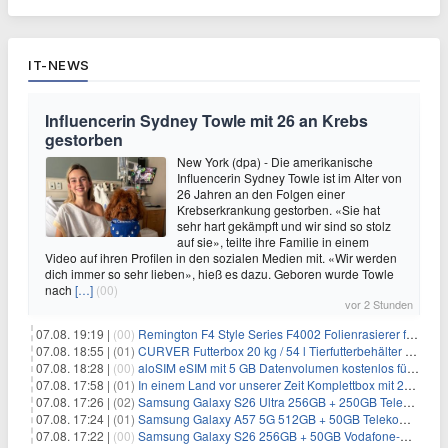
IT-NEWS
Influencerin Sydney Towle mit 26 an Krebs
gestorben
New York (dpa) - Die amerikanische
Influencerin Sydney Towle ist im Alter von
26 Jahren an den Folgen einer
Krebserkrankung gestorben. «Sie hat
sehr hart gekämpft und wir sind so stolz
auf sie», teilte ihre Familie in einem
Video auf ihren Profilen in den sozialen Medien mit. «Wir werden
dich immer so sehr lieben», hieß es dazu. Geboren wurde Towle
nach
[…]
(00)
vor 2 Stunden
07.08. 19:19 |
(00)
Remington F4 Style Series F4002 Folienrasierer für 18,99€
07.08. 18:55 |
(01)
CURVER Futterbox 20 kg / 54 l Tierfutterbehälter mit Rollen für 19,99€
07.08. 18:28 |
(00)
aloSIM eSIM mit 5 GB Datenvolumen kostenlos für Windscribe-Pro-Nutzer
07.08. 17:58 |
(01)
In einem Land vor unserer Zeit Komplettbox mit 27 DVDs für 59,49€
07.08. 17:26 |
(02)
Samsung Galaxy S26 Ultra 256GB + 250GB Telekom-Netz für 34€/Monat (effektiv 5,42€/Monat)
07.08. 17:24 |
(01)
Samsung Galaxy A57 5G 512GB + 50GB Telekom-Netz für 20€/Monat (effektiv 3,33€/Monat)
07.08. 17:22 |
(00)
Samsung Galaxy S26 256GB + 50GB Vodafone-Netz für 19,99€/Monat (effektiv 1,26€/Monat)