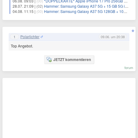
06.08. 09:03 |
(00)
*DOPPELKARTE* Apple iPhone 17 Pro 256GB + 80€ Online Bonus + 50GB 5G + Alles-Flat im Telekom-Netz für 44,94€/Monat – eff. 4,40€/Monat
28.07. 21:09 |
(02)
Hammer: Samsung Galaxy A37 5G + 15 GB 5G im o2-Netz für 9,99€/Monat
04.08. 11:15 |
(00)
Hammer: Samsung Galaxy A37 5G 128GB + 10GB 5G + Alles-Flat im o2-Netz für 6,99€/Monat
Polarlichter
1
09.06. um 20:38
Top Angebot.
JETZT kommentieren
forum