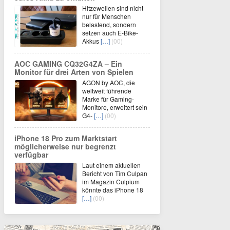
Hitzewellen sind nicht
nur für Menschen
belastend, sondern
setzen auch E-Bike-
Akkus
[…]
(00)
AOC GAMING CQ32G4ZA – Ein
Monitor für drei Arten von Spielen
AGON by AOC, die
weltweit führende
Marke für Gaming-
Monitore, erweitert sein
G4-
[…]
(00)
iPhone 18 Pro zum Marktstart
möglicherweise nur begrenzt
verfügbar
Laut einem aktuellen
Bericht von Tim Culpan
im Magazin Culpium
könnte das iPhone 18
[…]
(00)