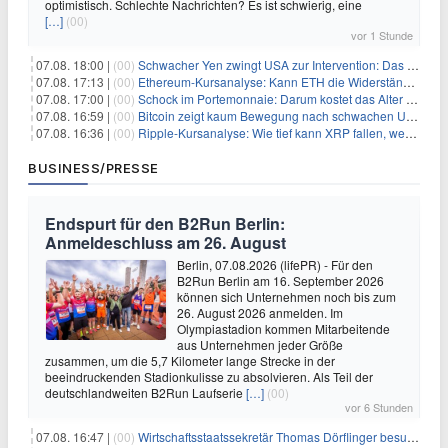
optimistisch. Schlechte Nachrichten? Es ist schwierig, eine
[…]
(00)
vor 1 Stunde
07.08. 18:00 |
(00)
Schwacher Yen zwingt USA zur Intervention: Das größte Risiko seit 15 Jahren
07.08. 17:13 |
(00)
Ethereum-Kursanalyse: Kann ETH die Widerstände der gleitenden Durchschnitte überwinden?
07.08. 17:00 |
(00)
Schock im Portemonnaie: Darum kostet das Alter deutlich mehr als Sie denken
07.08. 16:59 |
(00)
Bitcoin zeigt kaum Bewegung nach schwachen US-Arbeitsmarktdaten, Fed-Zinserhöhungschancen sinken auf 44%
07.08. 16:36 |
(00)
Ripple-Kursanalyse: Wie tief kann XRP fallen, wenn die $1-Unterstützung am Wochenende verloren geht?
BUSINESS/PRESSE
Endspurt für den B2Run Berlin:
Anmeldeschluss am 26. August
Berlin, 07.08.2026 (lifePR) - Für den
B2Run Berlin am 16. September 2026
können sich Unternehmen noch bis zum
26. August 2026 anmelden. Im
Olympiastadion kommen Mitarbeitende
aus Unternehmen jeder Größe
zusammen, um die 5,7 Kilometer lange Strecke in der
beeindruckenden Stadionkulisse zu absolvieren. Als Teil der
deutschlandweiten B2Run Laufserie
[…]
(00)
vor 6 Stunden
07.08. 16:47 |
(00)
Wirtschaftsstaatssekretär Thomas Dörflinger besucht Handwerksbetrieb im Kammerbezirk Freiburg