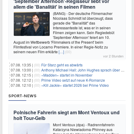
'September Afternoon'-Regisseur liebt vor
allem die 'Banalität' in seinen Filmen
(BANG) - Der deutsche Filmemacher
Nicolaas Schmidt ist überzeugt, dass
gerade die "Banalität" das
Interessanteste ist, was er in seinen
Filmen zeigen kann. Sein Regiedebüt
'September Afternoon' feiert am 10.
August im Wettbewerb 'Filmmakers of the Present' beim
Filmfestival von Locarno Premiere. In einer Regie-Notiz zu
seinem neuen Film erklärte
[…]
(00)
vor 2 Stunden
07.08. 13:35 |
(00)
Für Starz geht es abwärts
07.08. 13:00 |
(00)
Anthony Michael Hall: John Hughes sprach über eine Fortsetzung von 'The Breakfast Club'
07.08. 12:15 |
(00)
«Madden» startet im November
07.08. 12:12 |
(00)
Prime Video setzt auf neue K-Romanze
07.08. 12:10 |
(00)
«Kill Jackie» startet 2026 bei Prime Video
SPORT-NEWS
Polnische Fahrerin siegt am Mont Ventoux und
holt Tour-Gelb
Mont Ventoux (dpa) - Radrennfahrerin
Katarzyna Niewiadoma-Phinney aus