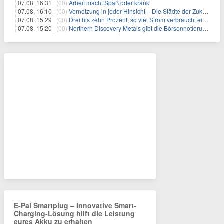
07.08. 16:31 |
(00)
Arbeit macht Spaß oder krank
07.08. 16:10 |
(00)
Vernetzung in jeder Hinsicht – Die Städte der Zukunft sind grün-blau
07.08. 15:29 |
(00)
Drei bis zehn Prozent, so viel Strom verbraucht ein Aufzug im Gebäude
07.08. 15:20 |
(00)
Northern Discovery Metals gibt die Börsennotierung an der Frankfurter Wertpapierbörse bekannt
E-Pal Smartplug – Innovative Smart-
Charging-Lösung hilft die Leistung
eures Akku zu erhalten