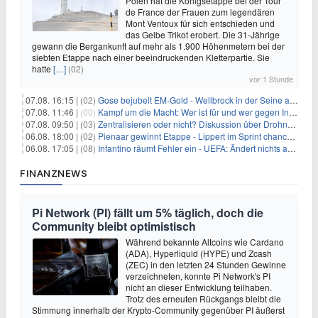
Polen hat die Königsetappe bei der Tour
de France der Frauen zum legendären
Mont Ventoux für sich entschieden und
das Gelbe Trikot erobert. Die 31-Jährige
gewann die Bergankunft auf mehr als 1.900 Höhenmetern bei der
siebten Etappe nach einer beeindruckenden Kletterpartie. Sie
hatte
[…]
(02)
vor 1 Stunde
07.08. 16:15 |
(02)
Gose bejubelt EM-Gold - Wellbrock in der Seine ausgebremst
07.08. 11:46 |
(00)
Kampf um die Macht: Wer ist für und wer gegen Infantino?
07.08. 09:50 |
(03)
Zentralisieren oder nicht? Diskussion über Drohnenabwehr
06.08. 18:00 |
(02)
Pienaar gewinnt Etappe - Lippert im Sprint chancenlos
06.08. 17:05 |
(08)
Infantino räumt Fehler ein - UEFA: Ändert nichts an Boykott
FINANZNEWS
Pi Network (PI) fällt um 5% täglich, doch die
Community bleibt optimistisch
Während bekannte Altcoins wie Cardano
(ADA), Hyperliquid (HYPE) und Zcash
(ZEC) in den letzten 24 Stunden Gewinne
verzeichneten, konnte Pi Network's PI
nicht an dieser Entwicklung teilhaben.
Trotz des erneuten Rückgangs bleibt die
Stimmung innerhalb der Krypto-Community gegenüber PI äußerst