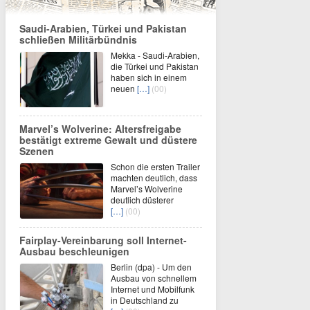
Saudi-Arabien, Türkei und Pakistan
schließen Militärbündnis
Mekka - Saudi-Arabien,
die Türkei und Pakistan
haben sich in einem
neuen
[…]
(00)
Marvel’s Wolverine: Altersfreigabe
bestätigt extreme Gewalt und düstere
Szenen
Schon die ersten Trailer
machten deutlich, dass
Marvel’s Wolverine
deutlich düsterer
[…]
(00)
Fairplay-Vereinbarung soll Internet-
Ausbau beschleunigen
Berlin (dpa) - Um den
Ausbau von schnellem
Internet und Mobilfunk
in Deutschland zu