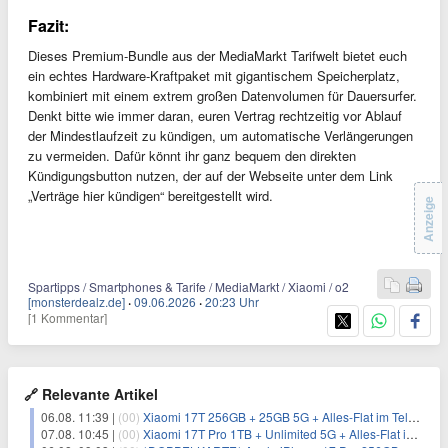
Fazit:
Dieses Premium-Bundle aus der MediaMarkt Tarifwelt bietet euch
ein echtes Hardware-Kraftpaket mit gigantischem Speicherplatz,
kombiniert mit einem extrem großen Datenvolumen für Dauersurfer.
Denkt bitte wie immer daran, euren Vertrag rechtzeitig vor Ablauf
der Mindestlaufzeit zu kündigen, um automatische Verlängerungen
zu vermeiden. Dafür könnt ihr ganz bequem den direkten
Kündigungsbutton nutzen, der auf der Webseite unter dem Link
„Verträge hier kündigen“ bereitgestellt wird.
Anzeige
Spartipps / Smartphones & Tarife / MediaMarkt / Xiaomi / o2
[monsterdealz.de]
·
09.06.2026
·
20:23 Uhr
[1 Kommentar]
🔗 Relevante Artikel
06.08. 11:39 |
(00)
Xiaomi 17T 256GB + 25GB 5G + Alles-Flat im Telekom-Netz für 9,99€/Monat
07.08. 10:45 |
(00)
Xiaomi 17T Pro 1TB + Unlimited 5G + Alles-Flat im o2 Netz für 29,99€/Monat – eff. 1,15€/Monat