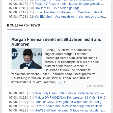
07.08. 18:07 |
(07)
Forsa: 47 Prozent halten Merkel für geeignet als Bundespräsidentin
07.08. 17:49 |
(03)
Dax legt zu - SAP-Aktien gefragt
07.08. 17:18 |
(05)
Forsa: Mehrheit indifferent zum Geschlecht des Bundespräsidenten
07.08. 17:08 |
(02)
Vor EM: Sprint-Ass Ansah wehrt sich gegen drohende Sperre
BOULEVARD-NEWS
Morgan Freeman denkt mit 89 Jahren nicht ans
Aufhören
(BANG) - Auch wenn er auf die 90
zugeht, denkt Morgan Freeman
überhaupt nicht daran, sich zur Ruhe zu
setzen. Der Schauspieler blickt auf eine
äußerst erfolgreiche Karriere in
Hollywood zurück und übernahm
zahlreiche ikonische Rollen – darunter seine Oscar-prämierte
Darstellung in 'Million Dollar Baby' aus dem Jahr 2004. Im
kommenden Juni wird Freeman
[…]
(01)
vor 2 Stunden
07.08. 18:45 |
(01)
Monopoly Harry Potter Edition Brettspiel für 22,77€
07.08. 18:22 |
(01)
Makita DMP180Z Akku-Kompressor 18 V für 48,61€
07.08. 17:00 |
(00)
Jennifer Grey: Bewegendes Wiedersehen ihrer geschiedenen Eltern kurz vor dem Tod ihrer Mutter
07.08. 17:00 |
(00)
Karol G erklärt Album-Verschiebung: 'Ich wollte keine persönliche Situation ausnutzen'
07.08. 16:22 |
(00)
HAWESKO Weinversand: 3 Tage versandkostenfrei bestellen (MBW 25€)