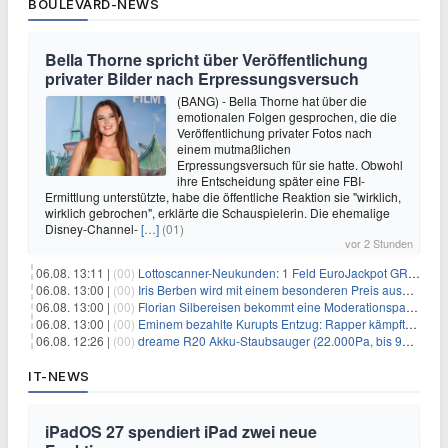
BOULEVARD-NEWS
Bella Thorne spricht über Veröffentlichung
privater Bilder nach Erpressungsversuch
(BANG) - Bella Thorne hat über die
emotionalen Folgen gesprochen, die die
Veröffentlichung privater Fotos nach
einem mutmaßlichen
Erpressungsversuch für sie hatte. Obwohl
ihre Entscheidung später eine FBI-
Ermittlung unterstützte, habe die öffentliche Reaktion sie "wirklich,
wirklich gebrochen", erklärte die Schauspielerin. Die ehemalige
Disney-Channel-
[…]
(01)
vor 2 Stunden
06.08. 13:11 |
(00)
Lottoscanner-Neukunden: 1 Feld EuroJackpot GRATIS spielen
06.08. 13:00 |
(00)
Iris Berben wird mit einem besonderen Preis ausgezeichnet
06.08. 13:00 |
(00)
Florian Silbereisen bekommt eine Moderationspartnerin
06.08. 13:00 |
(00)
Eminem bezahlte Kurupts Entzug: Rapper kämpfte gegen lebensbedrohliche Alkoholsucht
06.08. 12:26 |
(00)
dreame R20 Akku-Staubsauger (22.000Pa, bis 90 Min. Laufzeit) für 169€
IT-NEWS
iPadOS 27 spendiert iPad zwei neue