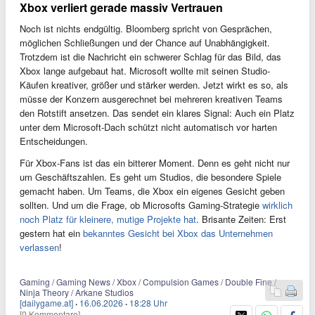
Xbox verliert gerade massiv Vertrauen
Noch ist nichts endgültig. Bloomberg spricht von Gesprächen,
möglichen Schließungen und der Chance auf Unabhängigkeit.
Trotzdem ist die Nachricht ein schwerer Schlag für das Bild, das
Xbox lange aufgebaut hat. Microsoft wollte mit seinen Studio-
Käufen kreativer, größer und stärker werden. Jetzt wirkt es so, als
müsse der Konzern ausgerechnet bei mehreren kreativen Teams
den Rotstift ansetzen. Das sendet ein klares Signal: Auch ein Platz
unter dem Microsoft-Dach schützt nicht automatisch vor harten
Entscheidungen.
Für Xbox-Fans ist das ein bitterer Moment. Denn es geht nicht nur
um Geschäftszahlen. Es geht um Studios, die besondere Spiele
gemacht haben. Um Teams, die Xbox ein eigenes Gesicht geben
sollten. Und um die Frage, ob Microsofts Gaming-Strategie
wirklich
noch Platz für kleinere, mutige Projekte hat
. Brisante Zeiten: Erst
gestern hat ein
bekanntes Gesicht bei Xbox das Unternehmen
verlassen
!
Gaming / Gaming News / Xbox / Compulsion Games / Double Fine /
Ninja Theory / Arkane Studios
[dailygame.at]
·
16.06.2026
·
18:28 Uhr
[0 Kommentare]