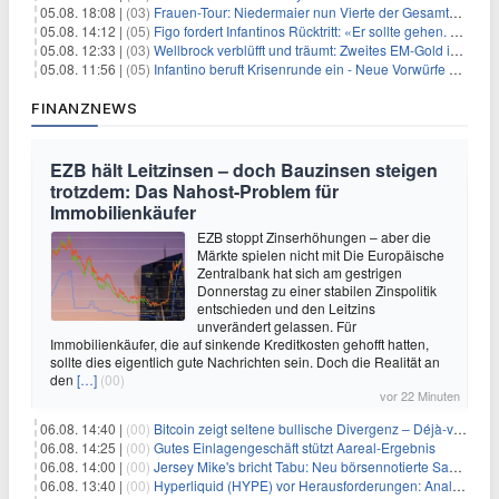
05.08. 18:08 |
(03)
Frauen-Tour: Niedermaier nun Vierte der Gesamtwertung
05.08. 14:12 |
(05)
Figo fordert Infantinos Rücktritt: «Er sollte gehen. Jetzt»
05.08. 12:33 |
(03)
Wellbrock verblüfft und träumt: Zweites EM-Gold in Paris
05.08. 11:56 |
(05)
Infantino beruft Krisenrunde ein - Neue Vorwürfe gegen FIFA
FINANZNEWS
EZB hält Leitzinsen – doch Bauzinsen steigen
trotzdem: Das Nahost-Problem für
Immobilienkäufer
EZB stoppt Zinserhöhungen – aber die
Märkte spielen nicht mit Die Europäische
Zentralbank hat sich am gestrigen
Donnerstag zu einer stabilen Zinspolitik
entschieden und den Leitzins
unverändert gelassen. Für
Immobilienkäufer, die auf sinkende Kreditkosten gehofft hatten,
sollte dies eigentlich gute Nachrichten sein. Doch die Realität an
den
[…]
(00)
vor 22 Minuten
06.08. 14:40 |
(00)
Bitcoin zeigt seltene bullische Divergenz – Déjà-vu für BTC?
06.08. 14:25 |
(00)
Gutes Einlagengeschäft stützt Aareal-Ergebnis
06.08. 14:00 |
(00)
Jersey Mike's bricht Tabu: Neu börsennotierte Sandwich-Kette startet Millionen-Offensive in digitales Marketing
06.08. 13:40 |
(00)
Hyperliquid (HYPE) vor Herausforderungen: Analysten erwarten kurzfristigen Kursrückgang