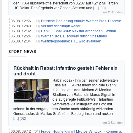
der FIFA-Fußballweltmeisterschaft von 3,287 auf 4,212 Milliarden
US-Dollar. Das Ergebnis vor Zinsen, Steuern und
[…]
(00)
vor 2 Stunden
06.08. 12:56 |
(00)
Britische Regierung erlaubt Warner Bros. Discovery-Übernahme
06.08. 12:40 |
(00)
Versant schrumpft weiter
06.08. 12:32 |
(00)
Dank Fußball-WM: Nexstar erhöht den Gewinn
06.08. 12:24 |
(00)
Warner Bros. Discovery rutscht ins Minus
06.08. 12:04 |
(00)
Weltkriegsbombe: RTL wird evakuiert
SPORT-NEWS
Rückhalt in Rabat: Infantino gesteht Fehler ein
und droht
Rabat (dpa) - Inmitten seiner schwersten
Krise als FIFA-Präsident schickte Gianni
Infantino aus dem kleinen Al Medina
Stadium von Rabat ein klares Signal in
die aufgeregte Fußball-Welt. Infantino
verbreitete via Instagram ein Foto mit
seinem in der vergangenen Woche noch abtrünnig wirkenden
Generalsekretär Mattias Grafström. Beide grinsen und recken
[…]
(02)
vor 3 Stunden
06.08. 09:12 |
(01)
Frauen-Tour erklimmt Mythos Ventoux: «Können alles schaffen»