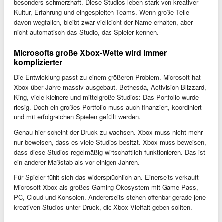
besonders schmerzhaft. Diese Studios leben stark von kreativer
Kultur, Erfahrung und eingespielten Teams. Wenn große Teile
davon wegfallen, bleibt zwar vielleicht der Name erhalten, aber
nicht automatisch das Studio, das Spieler kennen.
Microsofts große Xbox-Wette wird immer
komplizierter
Die Entwicklung passt zu einem größeren Problem. Microsoft hat
Xbox über Jahre massiv ausgebaut. Bethesda, Activision Blizzard,
King, viele kleinere und mittelgroße Studios: Das Portfolio wurde
riesig. Doch ein großes Portfolio muss auch finanziert, koordiniert
und mit erfolgreichen Spielen gefüllt werden.
Genau hier scheint der Druck zu wachsen. Xbox muss nicht mehr
nur beweisen, dass es viele Studios besitzt. Xbox muss beweisen,
dass diese Studios regelmäßig wirtschaftlich funktionieren. Das ist
ein anderer Maßstab als vor einigen Jahren.
Für Spieler fühlt sich das widersprüchlich an. Einerseits verkauft
Microsoft Xbox als großes Gaming-Ökosystem mit Game Pass,
PC, Cloud und Konsolen. Andererseits stehen offenbar gerade jene
kreativen Studios unter Druck, die Xbox Vielfalt geben sollten.