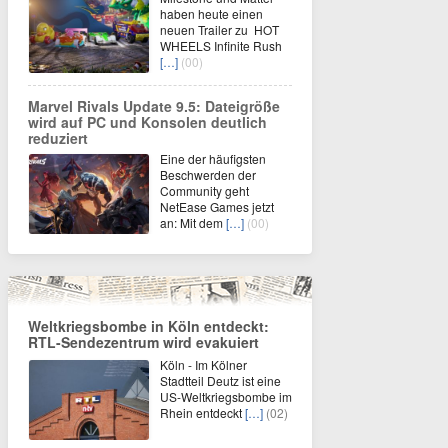
haben heute einen
neuen Trailer zu HOT
WHEELS Infinite Rush
[…]
(00)
Marvel Rivals Update 9.5: Dateigröße
wird auf PC und Konsolen deutlich
reduziert
Eine der häufigsten
Beschwerden der
Community geht
NetEase Games jetzt
an: Mit dem
[…]
(00)
Weltkriegsbombe in Köln entdeckt:
RTL-Sendezentrum wird evakuiert
Köln - Im Kölner
Stadtteil Deutz ist eine
US-Weltkriegsbombe im
Rhein entdeckt
[…]
(02)