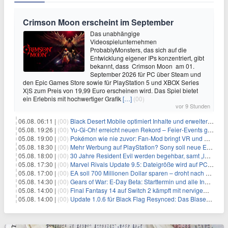
Crimson Moon erscheint im September
Das unabhängige
Videospielunternehmen
ProbablyMonsters, das sich auf die
Entwicklung eigener IPs konzentriert, gibt
bekannt, dass Crimson Moon am 01.
September 2026 für PC über Steam und
den Epic Games Store sowie für PlayStation 5 und XBOX Series
X|S zum Preis von 19,99 Euro erscheinen wird. Das Spiel bietet
ein Erlebnis mit hochwertiger Grafik
[…]
(00)
vor 9 Stunden
06.08. 06:11 |
(00)
Black Desert Mobile optimiert Inhalte und erweitert Treasure Access
05.08. 19:26 |
(00)
Yu‑Gi‑Oh! erreicht neuen Rekord – Feier‑Events gestartet
05.08. 19:00 |
(00)
Pokémon wie nie zuvor: Fan-Mod bringt VR und Ego-Perspektive nach Kanto
05.08. 18:30 |
(00)
Mehr Werbung auf PlayStation? Sony soll neue Einnahmequellen prüfen
05.08. 18:00 |
(00)
30 Jahre Resident Evil werden begehbar, samt „lebensgroßem Leon“
05.08. 17:30 |
(00)
Marvel Rivals Update 9.5: Dateigröße wird auf PC und Konsolen deutlich reduziert
05.08. 17:00 |
(00)
EA soll 700 Millionen Dollar sparen – droht nach der Übernahme die nächste Entlassungswelle?
05.08. 14:30 |
(00)
Gears of War: E-Day Beta: Starttermin und alle Inhalte offiziell bestätigt
05.08. 14:00 |
(00)
Final Fantasy 14 auf Switch 2 kämpft mit nervigem Ladefehler
05.08. 14:00 |
(00)
Update 1.0.6 für Black Flag Resynced: Das Blaserohr verschwindet – und 15 GB rollen auf die Xbox zu