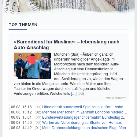
TOP-THEMEN
«Bärendienst für Muslime» – lebenslang nach
Auto-Anschlag
München (dpa) - Äußerlich gänzlich
unberührt verfolgt der Angeklagte im
Mordprozess nach dem tödlichen Auto-
Anschlag auf eine Demonstration in
München die Urteilsbegründung. Hört
den Schilderungen zu, wie er den Wagen
von hinten in die Menge steuerte. Wie eine Mutter und ihre
Tochter im Kinderwagen durch die Luft flogen und tödliche
Verletzungen erlitten. Welche teils
[…]
(05)
vor 4 Minuten
06.08. 15:16 |
(00)
Händler ruft bundesweit Spielzeug zurück - Asbestverdacht
06.08. 15:12 |
(02)
Mehrere Menschen im Zentrum Londons niedergestochen
06.08. 15:01 |
(00)
Bundesverfassungsgericht ermahnt Bundestag zu zügiger Wahlprüfung
06.08. 14:50 |
(00)
Warten auf Vereinbarung zu Straße von Hormus
06.08. 14:42 |
(01)
Mehr Drohnensichtungen an deutschen Flughäfen