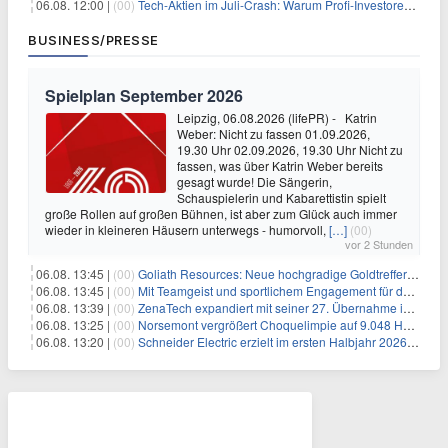
06.08. 12:00 |
(00)
Tech-Aktien im Juli-Crash: Warum Profi-Investoren jetzt zugreifen – Stresstest statt Bärenmarkt
BUSINESS/PRESSE
Spielplan September 2026
Leipzig, 06.08.2026 (lifePR) - Katrin
Weber: Nicht zu fassen 01.09.2026,
19.30 Uhr 02.09.2026, 19.30 Uhr Nicht zu
fassen, was über Katrin Weber bereits
gesagt wurde! Die Sängerin,
Schauspielerin und Kabarettistin spielt
große Rollen auf großen Bühnen, ist aber zum Glück auch immer
wieder in kleineren Häusern unterwegs - humorvoll,
[…]
(00)
vor 2 Stunden
06.08. 13:45 |
(00)
Goliath Resources: Neue hochgradige Goldtreffer erweitern Surebet-Entdeckung deutlich
06.08. 13:45 |
(00)
Mit Teamgeist und sportlichem Engagement für den guten Zweck: REYHER spendet beim 11. UKE-Benefizlauf Rekordsumme zugunsten des Kinderschutzes
06.08. 13:39 |
(00)
ZenaTech expandiert mit seiner 27. Übernahme im Drone-as-a-Service-Geschäft nach Idaho und erweitert sein Angebot an drohnengestützten Serviceleistungen im Vermessungs- und Bauingenieurwesen für Kunden aus dem Regierungs- und Bausektor
06.08. 13:25 |
(00)
Norsemont vergrößert Choquelimpie auf 9.048 Hektar – Landpaket wächst um 57%
06.08. 13:20 |
(00)
Schneider Electric erzielt im ersten Halbjahr 2026 starke Fortschritte bei der Umsetzung seiner Nachhaltigkeits-Roadmap Impact 2030