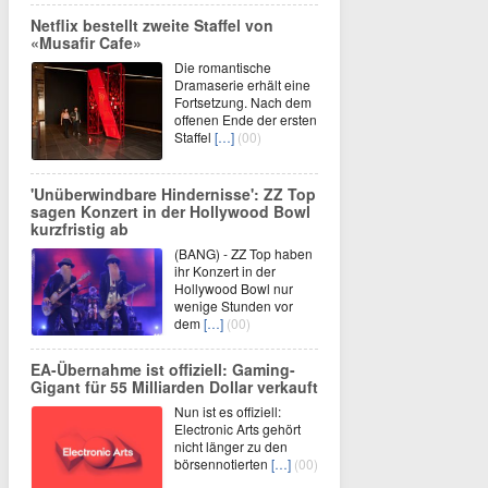
Netflix bestellt zweite Staffel von
«Musafir Cafe»
Die romantische
Dramaserie erhält eine
Fortsetzung. Nach dem
offenen Ende der ersten
Staffel
[…]
(00)
'Unüberwindbare Hindernisse': ZZ Top
sagen Konzert in der Hollywood Bowl
kurzfristig ab
(BANG) - ZZ Top haben
ihr Konzert in der
Hollywood Bowl nur
wenige Stunden vor
dem
[…]
(00)
EA-Übernahme ist offiziell: Gaming-
Gigant für 55 Milliarden Dollar verkauft
Nun ist es offiziell:
Electronic Arts gehört
nicht länger zu den
börsennotierten
[…]
(00)