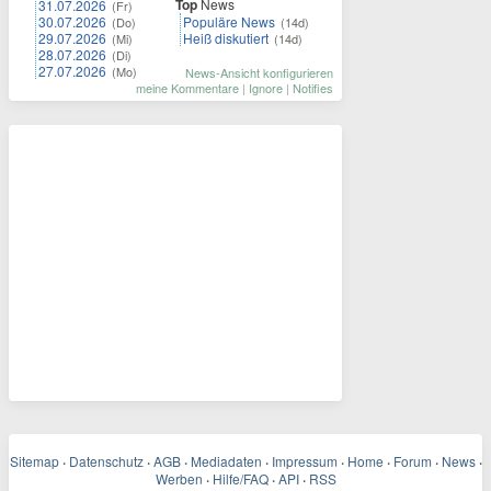
Top
News
31.07.2026
(Fr)
30.07.2026
Populäre News
(Do)
(14d)
29.07.2026
Heiß diskutiert
(Mi)
(14d)
28.07.2026
(Di)
27.07.2026
(Mo)
News-Ansicht konfigurieren
meine Kommentare
|
Ignore
|
Notifies
Sitemap
·
Datenschutz
·
AGB
·
Mediadaten
·
Impressum
·
Home
·
Forum
·
News
·
Werben
·
Hilfe/FAQ
·
API
·
RSS