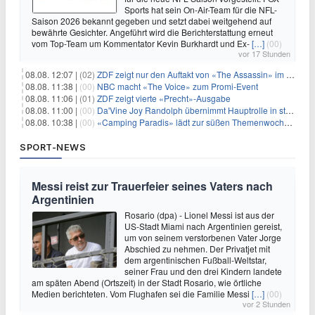
Sports hat sein On-Air-Team für die NFL-
Saison 2026 bekannt gegeben und setzt dabei weitgehend auf
bewährte Gesichter. Angeführt wird die Berichterstattung erneut
vom Top-Team um Kommentator Kevin Burkhardt und Ex-
[…]
(00)
vor 17 Stunden
08.08. 12:07 |
(02)
ZDF zeigt nur den Auftakt von «The Assassin» im Fernsehen
08.08. 11:38 |
(00)
NBC macht «The Voice» zum Promi-Event
08.08. 11:06 |
(01)
ZDF zeigt vierte «Precht»-Ausgabe
08.08. 11:00 |
(00)
Da'Vine Joy Randolph übernimmt Hauptrolle in starbesetzter schwarzer Komödie
08.08. 10:38 |
(00)
«Camping Paradis» lädt zur süßen Themenwoche ein
SPORT-NEWS
Messi reist zur Trauerfeier seines Vaters nach
Argentinien
Rosario (dpa) - Lionel Messi ist aus der
US-Stadt Miami nach Argentinien gereist,
um von seinem verstorbenen Vater Jorge
Abschied zu nehmen. Der Privatjet mit
dem argentinischen Fußball-Weltstar,
seiner Frau und den drei Kindern landete
am späten Abend (Ortszeit) in der Stadt Rosario, wie örtliche
Medien berichteten. Vom Flughafen sei die Familie Messi
[…]
(00)
vor 2 Stunden