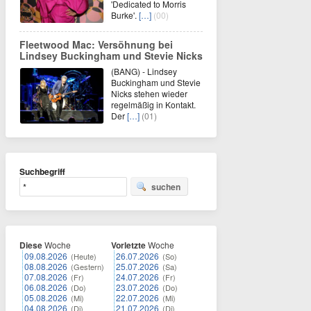
'Dedicated to Morris
Burke'.
[…]
(00)
Fleetwood Mac: Versöhnung bei
Lindsey Buckingham und Stevie Nicks
(BANG) - Lindsey
Buckingham und Stevie
Nicks stehen wieder
regelmäßig in Kontakt.
Der
[…]
(01)
Suchbegriff
suchen
Diese
Woche
Vorletzte
Woche
09.08.2026
26.07.2026
(Heute)
(So)
08.08.2026
25.07.2026
(Gestern)
(Sa)
07.08.2026
24.07.2026
(Fr)
(Fr)
06.08.2026
23.07.2026
(Do)
(Do)
05.08.2026
22.07.2026
(Mi)
(Mi)
04.08.2026
21.07.2026
(Di)
(Di)