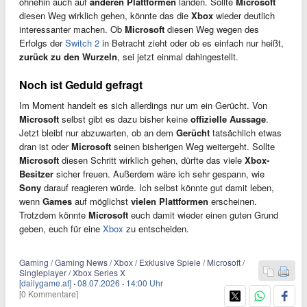
ohnehin auch auf
anderen Plattformen
landen. Sollte
Microsoft
diesen Weg wirklich gehen, könnte das die
Xbox
wieder deutlich
interessanter machen. Ob
Microsoft
diesen Weg wegen des
Erfolgs der
Switch 2
in Betracht zieht oder ob es einfach nur heißt,
zurück zu den Wurzeln
, sei jetzt einmal dahingestellt.
Noch ist Geduld gefragt
Im Moment handelt es sich allerdings nur um ein Gerücht. Von
Microsoft
selbst gibt es dazu bisher keine
offizielle Aussage
.
Jetzt bleibt nur abzuwarten, ob an dem
Gerücht
tatsächlich etwas
dran ist oder
Microsoft
seinen bisherigen Weg weitergeht. Sollte
Microsoft
diesen Schritt wirklich gehen, dürfte das viele
Xbox-
Besitzer
sicher freuen. Außerdem wäre ich sehr gespann, wie
Sony
darauf reagieren würde. Ich selbst könnte gut damit leben,
wenn
Games
auf möglichst
vielen Plattformen
erscheinen.
Trotzdem könnte
Microsoft
euch damit wieder einen guten Grund
geben, euch für eine
Xbox
zu entscheiden.
Gaming / Gaming News / Xbox / Exklusive Spiele / Microsoft /
Singleplayer / Xbox Series X
[dailygame.at]
·
08.07.2026
·
14:00 Uhr
[0 Kommentare]