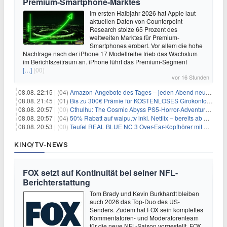
Premium-Smartphone-Marktes
Im ersten Halbjahr 2026 hat Apple laut
aktuellen Daten von Counterpoint
Research stolze 65 Prozent des
weltweiten Marktes für Premium-
Smartphones erobert. Vor allem die hohe
Nachfrage nach der iPhone 17 Modellreihe trieb das Wachstum
im Berichtszeitraum an. iPhone führt das Premium-Segment
[…]
(00)
vor 16 Stunden
08.08. 22:15 |
(04)
Amazon-Angebote des Tages – jeden Abend neue Deals zum Stöbern
08.08. 21:45 |
(01)
Bis zu 300€ Prämie für KOSTENLOSES Girokonto bei der Santander – 50€ schon nach 1 Woche!
08.08. 20:57 |
(00)
Cthulhu: The Cosmic Abyss PS5-Horror-Adventure für 27,99€
08.08. 20:57 |
(04)
50% Rabatt auf waipu.tv inkl. Netflix – bereits ab 9€/Monat (statt 17,99€)
08.08. 20:53 |
(00)
Teufel REAL BLUE NC 3 Over-Ear-Kopfhörer mit ANC für 149,99€
KINO/TV-NEWS
FOX setzt auf Kontinuität bei seiner NFL-
Berichterstattung
Tom Brady und Kevin Burkhardt bleiben
auch 2026 das Top-Duo des US-
Senders. Zudem hat FOX sein komplettes
Kommentatoren- und Moderatorenteam
für die neue NFL-Saison vorgestellt. FOX