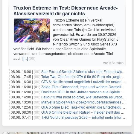
Truxton Extreme im Test: Dieser neue Arcade-
Klassiker verzeiht dir gar nichts
Truxton Extreme ist ein vertikal
scrollendes Shoot-‚em-up-Videospiel,
welches von Tatsujin Co. Ltd. entwickelt
geworden ist. Es wurde am 30.07.2026
von Clear River Games für PlayStation 5,
Nintendo Switch 2 und Xbox Series X/S
veröffentlicht. Wir haben unser Daheim in eine Spielhalle
verwandelt und herausgefunden, ob dieser neue Arcade-Titel
auch
[…]
(00)
vor 9 Stunden
08.08. 18:00 |
(00)
Star Fox auf Switch 2 könnte sich zum Flop entwickeln
08.08. 17:45 |
(00)
Take-Two-Chef nennt GTA 6 für 80 Euro ein „unglaubliches Schnäppchen“
08.08. 16:30 |
(00)
GTA 6: Netflix nennt angeblich Laufzeit der neuen Gameplay-Präsentation
08.08. 16:00 |
(01)
Zelda-Film: Ganondorf, Impa und weitere Darsteller sollen feststehen
08.08. 16:00 |
(00)
Rockstar-CEO: In drei Jahren werden alle Spiele gestreamt
08.08. 14:00 |
(00)
Fallout 3 war nicht so groß, wie Bethesda es ursprünglich wollte
08.08. 13:30 |
(00)
Marvel’s Spider-Man 2 bekommt überraschendes PS5-Update mit gewünschter Komfortfunktion
08.08. 12:56 |
(00)
GTA 6 ohne Disc: Take-Two erklärt die Entscheidung für Download-Codes
08.08. 08:30 |
(00)
GTA 6 Online bleibt ein Rätsel – Insider stellt das neue Gerücht klar
08.08. 07:41 |
(00)
THQ Nordic Showcase 2026 – Erhaltet mehr Informationen