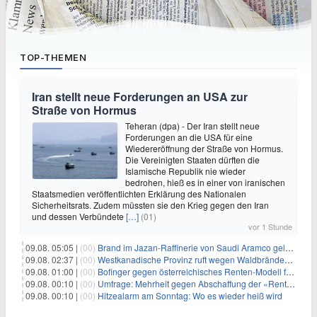
TOP-THEMEN
Iran stellt neue Forderungen an USA zur
Straße von Hormus
Teheran (dpa) - Der Iran stellt neue
Forderungen an die USA für eine
Wiedereröffnung der Straße von Hormus.
Die Vereinigten Staaten dürften die
Islamische Republik nie wieder
bedrohen, hieß es in einer von iranischen
Staatsmedien veröffentlichten Erklärung des Nationalen
Sicherheitsrats. Zudem müssten sie den Krieg gegen den Iran
und dessen Verbündete
[…]
(01)
vor 1 Stunde
09.08. 05:05 |
(00)
Brand im Jazan-Raffinerie von Saudi Aramco gelöscht: Auswirkungen auf die Energiemärkte
09.08. 02:37 |
(00)
Westkanadische Provinz ruft wegen Waldbränden Notstand aus
09.08. 01:00 |
(00)
Bofinger gegen österreichisches Renten-Modell für Schwerarbeiter
09.08. 00:10 |
(00)
Umfrage: Mehrheit gegen Abschaffung der «Rente mit 63»
09.08. 00:10 |
(00)
Hitzealarm am Sonntag: Wo es wieder heiß wird