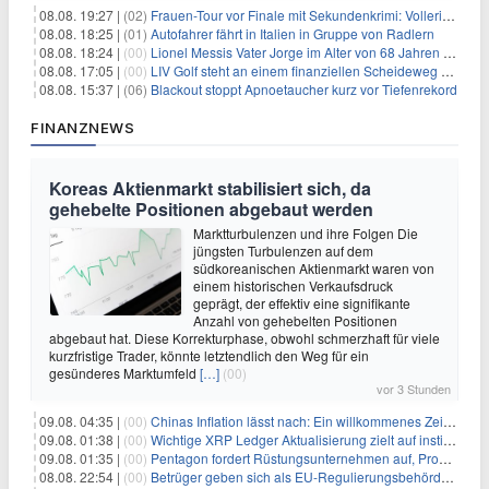
08.08. 19:27 |
(02)
Frauen-Tour vor Finale mit Sekundenkrimi: Vollering in Gelb
08.08. 18:25 |
(01)
Autofahrer fährt in Italien in Gruppe von Radlern
08.08. 18:24 |
(00)
Lionel Messis Vater Jorge im Alter von 68 Jahren gestorben
08.08. 17:05 |
(00)
LIV Golf steht an einem finanziellen Scheideweg auf der Suche nach neuen Investitionen
08.08. 15:37 |
(06)
Blackout stoppt Apnoetaucher kurz vor Tiefenrekord
FINANZNEWS
Koreas Aktienmarkt stabilisiert sich, da
gehebelte Positionen abgebaut werden
Marktturbulenzen und ihre Folgen Die
jüngsten Turbulenzen auf dem
südkoreanischen Aktienmarkt waren von
einem historischen Verkaufsdruck
geprägt, der effektiv eine signifikante
Anzahl von gehebelten Positionen
abgebaut hat. Diese Korrekturphase, obwohl schmerzhaft für viele
kurzfristige Trader, könnte letztendlich den Weg für ein
gesünderes Marktumfeld
[…]
(00)
vor 3 Stunden
09.08. 04:35 |
(00)
Chinas Inflation lässt nach: Ein willkommenes Zeichen für Investoren angesichts der Folgen des Öl-Schocks
09.08. 01:38 |
(00)
Wichtige XRP Ledger Aktualisierung zielt auf institutionelle Akzeptanz ab
09.08. 01:35 |
(00)
Pentagon fordert Rüstungsunternehmen auf, Produktion angesichts eskalierender globaler Spannungen zu steigern
08.08. 22:54 |
(00)
Betrüger geben sich als EU-Regulierungsbehörden aus, um Krypto-Nutzer nach MiCA-Deadline ins Visier zu nehmen