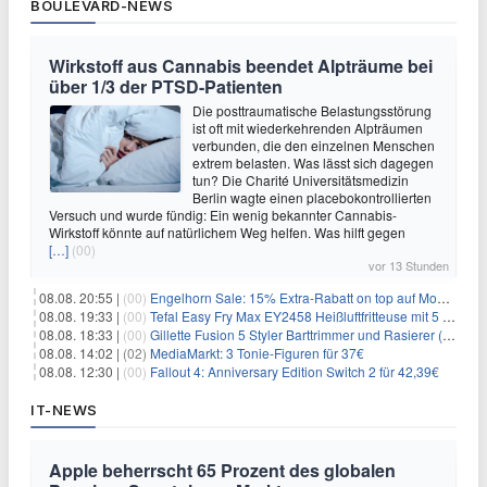
BOULEVARD-NEWS
Wirkstoff aus Cannabis beendet Alpträume bei
über 1/3 der PTSD-Patienten
Die posttraumatische Belastungsstörung
ist oft mit wiederkehrenden Alpträumen
verbunden, die den einzelnen Menschen
extrem belasten. Was lässt sich dagegen
tun? Die Charité Universitätsmedizin
Berlin wagte einen placebokontrollierten
Versuch und wurde fündig: Ein wenig bekannter Cannabis-
Wirkstoff könnte auf natürlichem Weg helfen. Was hilft gegen
[…]
(00)
vor 13 Stunden
08.08. 20:55 |
(00)
Engelhorn Sale: 15% Extra-Rabatt on top auf Mode- und Sport-Artikel
08.08. 19:33 |
(00)
Tefal Easy Fry Max EY2458 Heißluftfritteuse mit 5 Litern für 64,99€
08.08. 18:33 |
(00)
Gillette Fusion 5 Styler Barttrimmer und Rasierer (All in One) für 16€
08.08. 14:02 |
(02)
MediaMarkt: 3 Tonie-Figuren für 37€
08.08. 12:30 |
(00)
Fallout 4: Anniversary Edition Switch 2 für 42,39€
IT-NEWS
Apple beherrscht 65 Prozent des globalen