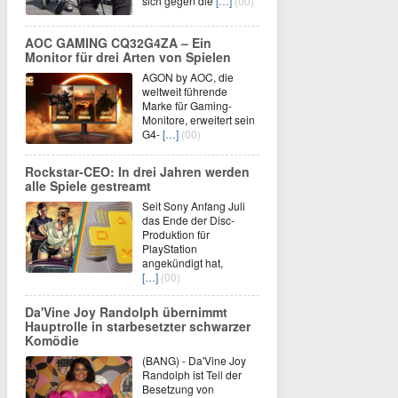
sich gegen die
[…]
(00)
AOC GAMING CQ32G4ZA – Ein
Monitor für drei Arten von Spielen
AGON by AOC, die
weltweit führende
Marke für Gaming-
Monitore, erweitert sein
G4-
[…]
(00)
Rockstar-CEO: In drei Jahren werden
alle Spiele gestreamt
Seit Sony Anfang Juli
das Ende der Disc-
Produktion für
PlayStation
angekündigt hat,
[…]
(00)
Da'Vine Joy Randolph übernimmt
Hauptrolle in starbesetzter schwarzer
Komödie
(BANG) - Da'Vine Joy
Randolph ist Teil der
Besetzung von