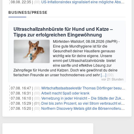
08.08. 22:35 |
(00)
US-Inflationsindex signalisiert eine mögliche Abschwächung der Inflationsdruck
BUSINESS/PRESSE
Ultraschallzahnbürste für Hund und Katze –
Tipps zur erfolgreichen Eingewöhnung
Mörfelden-Walldorf, 08.08.2026 (lifePR) -
Eine gute Mundhygiene ist für die
Gesundheit deiner Haustiere genauso
wichtig wie für deine eigene. Unsere
emmi-pet Ultraschallzahnbürste bietet
eine sanfte und effektive Lösung zur
Zahnpflege für Hunde und Katzen. Doch wie gewöhnst du deine
tierischen Freunde an unser hochmodernes und sehr
[…]
(00)
vor 21 Stunden
07.08. 16:47 |
(00)
Wirtschaftsstaatssekretär Thomas Dörflinger besucht Handwerksbetrieb im Kammerbezirk Freiburg
07.08. 16:31 |
(00)
Arbeit macht Spaß oder krank
07.08. 16:10 |
(00)
Vernetzung in jeder Hinsicht – Die Städte der Zukunft sind grün-blau
07.08. 15:29 |
(01)
Drei bis zehn Prozent, so viel Strom verbraucht ein Aufzug im Gebäude
07.08. 15:20 |
(00)
Northern Discovery Metals gibt die Börsennotierung an der Frankfurter Wertpapierbörse bekannt