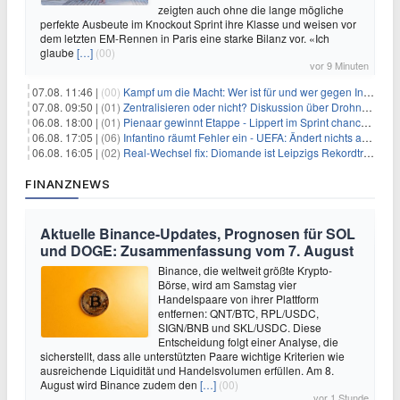
zeigten auch ohne die lange mögliche
perfekte Ausbeute im Knockout Sprint ihre Klasse und weisen vor
dem letzten EM-Rennen in Paris eine starke Bilanz vor. «Ich
glaube
[…]
(00)
vor 9 Minuten
07.08. 11:46 |
(00)
Kampf um die Macht: Wer ist für und wer gegen Infantino?
07.08. 09:50 |
(01)
Zentralisieren oder nicht? Diskussion über Drohnenabwehr
06.08. 18:00 |
(01)
Pienaar gewinnt Etappe - Lippert im Sprint chancenlos
06.08. 17:05 |
(06)
Infantino räumt Fehler ein - UEFA: Ändert nichts an Boykott
06.08. 16:05 |
(02)
Real-Wechsel fix: Diomande ist Leipzigs Rekordtransfer
FINANZNEWS
Aktuelle Binance-Updates, Prognosen für SOL
und DOGE: Zusammenfassung vom 7. August
Binance, die weltweit größte Krypto-
Börse, wird am Samstag vier
Handelspaare von ihrer Plattform
entfernen: QNT/BTC, RPL/USDC,
SIGN/BNB und SKL/USDC. Diese
Entscheidung folgt einer Analyse, die
sicherstellt, dass alle unterstützten Paare wichtige Kriterien wie
ausreichende Liquidität und Handelsvolumen erfüllen. Am 8.
August wird Binance zudem den
[…]
(00)
vor 1 Stunde