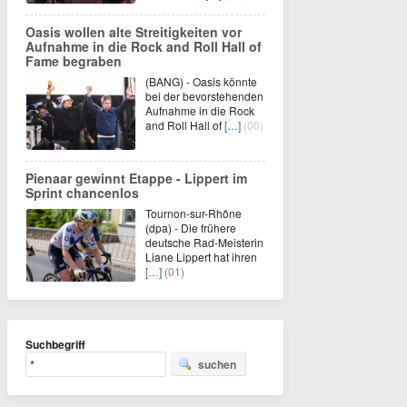
Oasis wollen alte Streitigkeiten vor
Aufnahme in die Rock and Roll Hall of
Fame begraben
(BANG) - Oasis könnte
bei der bevorstehenden
Aufnahme in die Rock
and Roll Hall of
[…]
(00)
Pienaar gewinnt Etappe - Lippert im
Sprint chancenlos
Tournon-sur-Rhône
(dpa) - Die frühere
deutsche Rad-Meisterin
Liane Lippert hat ihren
[…]
(01)
Suchbegriff
suchen