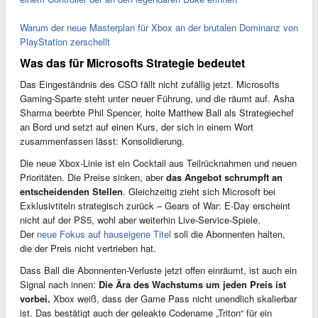
Warum der neue Masterplan für Xbox an der brutalen Dominanz von
PlayStation zerschellt
Was das für Microsofts Strategie bedeutet
Das Eingeständnis des CSO fällt nicht zufällig jetzt. Microsofts
Gaming-Sparte steht unter neuer Führung, und die räumt auf. Asha
Sharma beerbte Phil Spencer, holte Matthew Ball als Strategiechef
an Bord und setzt auf einen Kurs, der sich in einem Wort
zusammenfassen lässt: Konsolidierung.
Die neue Xbox-Linie ist ein Cocktail aus Teilrücknahmen und neuen
Prioritäten. Die Preise sinken, aber
das Angebot schrumpft an
entscheidenden Stellen
. Gleichzeitig zieht sich Microsoft bei
Exklusivtiteln strategisch zurück – Gears of War: E-Day erscheint
nicht auf der PS5, wohl aber weiterhin Live-Service-Spiele.
Der
neue Fokus auf hauseigene Titel
soll die Abonnenten halten,
die der Preis nicht vertrieben hat.
Dass Ball die Abonnenten-Verluste jetzt offen einräumt, ist auch ein
Signal nach innen:
Die Ära des Wachstums um jeden Preis ist
vorbei.
Xbox weiß, dass der Game Pass nicht unendlich skalierbar
ist. Das bestätigt auch der geleakte Codename „Triton“ für ein