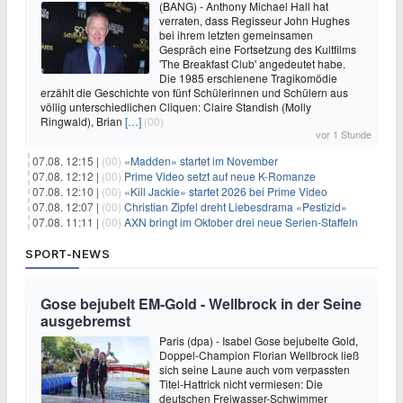
(BANG) - Anthony Michael Hall hat
verraten, dass Regisseur John Hughes
bei ihrem letzten gemeinsamen
Gespräch eine Fortsetzung des Kultfilms
'The Breakfast Club' angedeutet habe.
Die 1985 erschienene Tragikomödie
erzählt die Geschichte von fünf Schülerinnen und Schülern aus
völlig unterschiedlichen Cliquen: Claire Standish (Molly
Ringwald), Brian
[…]
(00)
vor 1 Stunde
07.08. 12:15 |
(00)
«Madden» startet im November
07.08. 12:12 |
(00)
Prime Video setzt auf neue K-Romanze
07.08. 12:10 |
(00)
«Kill Jackie» startet 2026 bei Prime Video
07.08. 12:07 |
(00)
Christian Zipfel dreht Liebesdrama «Pestizid»
07.08. 11:11 |
(00)
AXN bringt im Oktober drei neue Serien-Staffeln
SPORT-NEWS
Gose bejubelt EM-Gold - Wellbrock in der Seine
ausgebremst
Paris (dpa) - Isabel Gose bejubelte Gold,
Doppel-Champion Florian Wellbrock ließ
sich seine Laune auch vom verpassten
Titel-Hattrick nicht vermiesen: Die
deutschen Freiwasser-Schwimmer