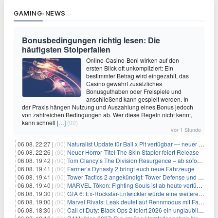
GAMING-NEWS
Bonusbedingungen richtig lesen: Die
häufigsten Stolperfallen
Online-Casino-Boni wirken auf den
ersten Blick oft unkompliziert: Ein
bestimmter Betrag wird eingezahlt, das
Casino gewährt zusätzliches
Bonusguthaben oder Freispiele und
anschließend kann gespielt werden. In
der Praxis hängen Nutzung und Auszahlung eines Bonus jedoch
von zahlreichen Bedingungen ab. Wer diese Regeln nicht kennt,
kann schnell
[…]
(00)
vor 1 Stunde
06.08. 22:27 |
(00)
Naturalist Update für Ball x Pit verfügbar — neuer Content auf allen Plattformen
06.08. 22:26 |
(00)
Neuer Horror‑Titel The Skin Stapler feiert Release
06.08. 19:42 |
(00)
Tom Clancy’s The Division Resurgence – ab sofort für euch verfügbar
06.08. 19:41 |
(00)
Farmer’s Dynasty 2 bringt euch neue Fahrzeuge
06.08. 19:41 |
(00)
Tower Tactics 2 angekündigt: Tower Defense und Deckbuilding Kombo kehrt zurück
06.08. 19:40 |
(00)
MARVEL Tōkon: Fighting Souls ist ab heute verfügbar
06.08. 19:30 |
(00)
GTA 6: Ex-Rockstar-Entwickler würde eine weitere Verschiebung nicht überraschen
06.08. 19:00 |
(00)
Marvel Rivals: Leak deutet auf Rennmodus mit Fahrzeugen hin
06.08. 18:30 |
(00)
Call of Duty: Black Ops 2 feiert 2026 ein unglaubliches Comeback