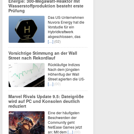
Energie: 300-Megawatt-Reaktor mit
Wasserstoffproduktion besteht erste
Prüfung
Das US-Unternehmen
Nuvora Energy hat die
Vorstudie für ein
Hybridkraftwerk
abgeschlossen, das
[…]
(02)
Vorsichtige Stimmung an der Wall
Street nach Rekordlauf
Rückläufige Indizes
Nach dem jüngsten
Höhenflug der Wall
Street agierten die US-
[…]
(00)
Marvel Rivals Update 9.5: Dateigröße
wird auf PC und Konsolen deutlich
reduziert
Eine der häufigsten
Beschwerden der
Community geht
NetEase Games jetzt
an: Mit dem
[…]
(00)