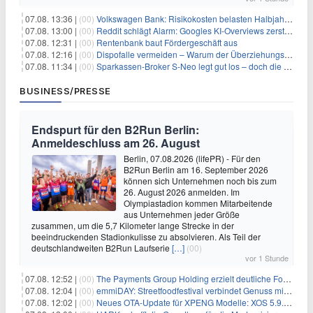
07.08. 13:36 |
(00)
Volkswagen Bank: Risikokosten belasten Halbjahresergebnis
07.08. 13:00 |
(00)
Reddit schlägt Alarm: Googles KI-Overviews zerstören das Traffic-Geschäftsmodell
07.08. 12:31 |
(00)
Rentenbank baut Fördergeschäft aus
07.08. 12:16 |
(00)
Dispofalle vermeiden – Warum der Überziehungskredit teurer ist als gedacht
07.08. 11:34 |
(00)
Sparkassen-Broker S-Neo legt gut los – doch die Schwachstellen bleiben
BUSINESS/PRESSE
Endspurt für den B2Run Berlin:
Anmeldeschluss am 26. August
Berlin, 07.08.2026 (lifePR) - Für den
B2Run Berlin am 16. September 2026
können sich Unternehmen noch bis zum
26. August 2026 anmelden. Im
Olympiastadion kommen Mitarbeitende
aus Unternehmen jeder Größe
zusammen, um die 5,7 Kilometer lange Strecke in der
beeindruckenden Stadionkulisse zu absolvieren. Als Teil der
deutschlandweiten B2Run Laufserie
[…]
(00)
vor 1 Stunde
07.08. 12:52 |
(00)
The Payments Group Holding erzielt deutliche Fortschritte bei ihren AI-Projekten
07.08. 12:04 |
(00)
emmiDAY: Streetfoodfestival verbindet Genuss mit Engagement gegen Brustkrebs
07.08. 12:02 |
(00)
Neues OTA-Update für XPENG Modelle: XOS 5.9.5 erweitert Sicherheits-, Lade- und Komfortfunktionen