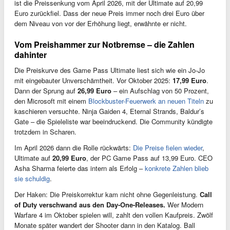
ist die Preissenkung vom April 2026, mit der Ultimate auf 20,99
Euro zurückfiel. Dass der neue Preis immer noch drei Euro über
dem Niveau von vor der Erhöhung liegt, erwähnte er nicht.
Vom Preishammer zur Notbremse – die Zahlen
dahinter
Die Preiskurve des Game Pass Ultimate liest sich wie ein Jo-Jo
mit eingebauter Unverschämtheit. Vor Oktober 2025:
17,99 Euro
.
Dann der Sprung auf
26,99 Euro
– ein Aufschlag von 50 Prozent,
den Microsoft mit einem
Blockbuster-Feuerwerk an neuen Titeln
zu
kaschieren versuchte. Ninja Gaiden 4, Eternal Strands, Baldur’s
Gate – die Spieleliste war beeindruckend. Die Community kündigte
trotzdem in Scharen.
Im April 2026 dann die Rolle rückwärts:
Die Preise fielen wieder
,
Ultimate auf
20,99 Euro
, der PC Game Pass auf 13,99 Euro. CEO
Asha Sharma feierte das intern als Erfolg –
konkrete Zahlen blieb
sie schuldig
.
Der Haken: Die Preiskorrektur kam nicht ohne Gegenleistung.
Call
of Duty verschwand aus den Day-One-Releases.
Wer Modern
Warfare 4 im Oktober spielen will, zahlt den vollen Kaufpreis. Zwölf
Monate später wandert der Shooter dann in den Katalog. Ball