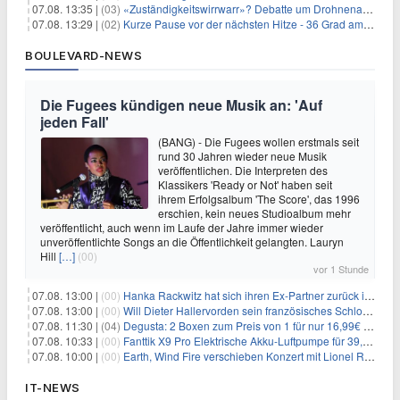
07.08. 13:35 |
(03)
«Zuständigkeitswirrwarr»? Debatte um Drohnenabwehr entbrannt
07.08. 13:29 |
(02)
Kurze Pause vor der nächsten Hitze - 36 Grad am Wochenende
BOULEVARD-NEWS
Die Fugees kündigen neue Musik an: 'Auf
jeden Fall'
(BANG) - Die Fugees wollen erstmals seit
rund 30 Jahren wieder neue Musik
veröffentlichen. Die Interpreten des
Klassikers 'Ready or Not' haben seit
ihrem Erfolgsalbum 'The Score', das 1996
erschien, kein neues Studioalbum mehr
veröffentlicht, auch wenn im Laufe der Jahre immer wieder
unveröffentlichte Songs an die Öffentlichkeit gelangten. Lauryn
Hill
[…]
(00)
vor 1 Stunde
07.08. 13:00 |
(00)
Hanka Rackwitz hat sich ihren Ex-Partner zurück ins Haus geholt
07.08. 13:00 |
(00)
Will Dieter Hallervorden sein französisches Schloss verkaufen?
07.08. 11:30 |
(04)
Degusta: 2 Boxen zum Preis von 1 für nur 16,99€ inkl. Versand
07.08. 10:33 |
(00)
Fanttik X9 Pro Elektrische Akku-Luftpumpe für 39,99€
07.08. 10:00 |
(00)
Earth, Wind Fire verschieben Konzert mit Lionel Richie nach medizinischem Notfall
IT-NEWS