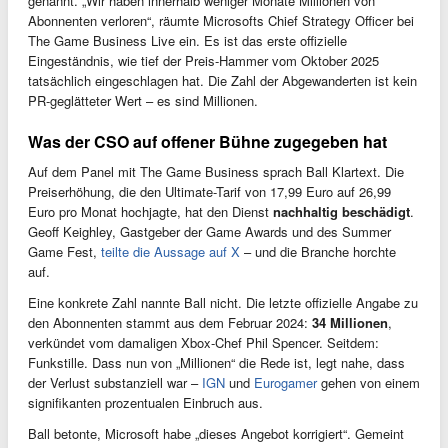
genannt. „Wir haben innerhalb weniger Monate Millionen von
Abonnenten verloren“, räumte Microsofts Chief Strategy Officer bei
The Game Business Live ein. Es ist das erste offizielle
Eingeständnis, wie tief der Preis-Hammer vom Oktober 2025
tatsächlich eingeschlagen hat. Die Zahl der Abgewanderten ist kein
PR-geglätteter Wert – es sind Millionen.
Was der CSO auf offener Bühne zugegeben hat
Auf dem Panel mit The Game Business sprach Ball Klartext. Die
Preiserhöhung, die den Ultimate-Tarif von 17,99 Euro auf 26,99
Euro pro Monat hochjagte, hat den Dienst
nachhaltig beschädigt
.
Geoff Keighley, Gastgeber der Game Awards und des Summer
Game Fest,
teilte die Aussage auf X
– und die Branche horchte
auf.
Eine konkrete Zahl nannte Ball nicht. Die letzte offizielle Angabe zu
den Abonnenten stammt aus dem Februar 2024:
34 Millionen
,
verkündet vom damaligen Xbox-Chef Phil Spencer. Seitdem:
Funkstille. Dass nun von „Millionen“ die Rede ist, legt nahe, dass
der Verlust substanziell war –
IGN
und
Eurogamer
gehen von einem
signifikanten prozentualen Einbruch aus.
Ball betonte, Microsoft habe „dieses Angebot korrigiert“. Gemeint