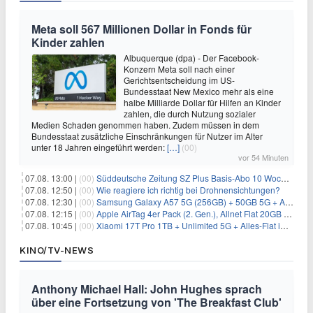
Meta soll 567 Millionen Dollar in Fonds für
Kinder zahlen
Albuquerque (dpa) - Der Facebook-
Konzern Meta soll nach einer
Gerichtsentscheidung im US-
Bundesstaat New Mexico mehr als eine
halbe Milliarde Dollar für Hilfen an Kinder
zahlen, die durch Nutzung sozialer
Medien Schaden genommen haben. Zudem müssen in dem
Bundesstaat zusätzliche Einschränkungen für Nutzer im Alter
unter 18 Jahren eingeführt werden:
[…]
(00)
vor 54 Minuten
07.08. 13:00 |
(00)
Süddeutsche Zeitung SZ Plus Basis-Abo 10 Wochen für 10€
07.08. 12:50 |
(00)
Wie reagiere ich richtig bei Drohnensichtungen?
07.08. 12:30 |
(00)
Samsung Galaxy A57 5G (256GB) + 50GB 5G + Alles-Flat im Vodafone-Netz für 19,99€/Monat – eff. 2,36€/Monat
07.08. 12:15 |
(00)
Apple AirTag 4er Pack (2. Gen.), Allnet Flat 20GB 5G im Telekom-Netz für 14,99€/Monat – eff. 2,07€/Monat
07.08. 10:45 |
(00)
Xiaomi 17T Pro 1TB + Unlimited 5G + Alles-Flat im o2 Netz für 29,99€/Monat – eff. 1,15€/Monat
KINO/TV-NEWS
Anthony Michael Hall: John Hughes sprach
über eine Fortsetzung von 'The Breakfast Club'