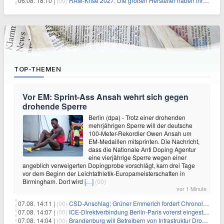
06.08. 18:10 |
(00)
RAM-Krise 2027: Die großen Hersteller haben ihre Produktion offenbar schon verkauft
TOP-THEMEN
Vor EM: Sprint-Ass Ansah wehrt sich gegen
drohende Sperre
Berlin (dpa) - Trotz einer drohenden
mehrjährigen Sperre will der deutsche
100-Meter-Rekordler Owen Ansah um
EM-Medaillen mitsprinten. Die Nachricht,
dass die Nationale Anti Doping Agentur
eine vierjährige Sperre wegen einer
angeblich verweigerten Dopingprobe vorschlägt, kam drei Tage
vor dem Beginn der Leichtathletik-Europameisterschaften in
Birmingham. Dort wird
[…]
(00)
vor 1 Minute
07.08. 14:11 |
(00)
CSD-Anschlag: Grüner Emmerich fordert Chronologie von Dobrindt
07.08. 14:07 |
(00)
ICE-Direktverbindung Berlin-Paris vorerst eingestellt
07.08. 14:04 |
(00)
Brandenburg will Betreibern von Infrastruktur Drohnenabwehr erlauben