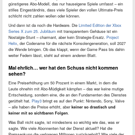
günstigeres Abo-Modell, das nur hauseigene Spiele umfasst – ein
stilles Eingeständnis, dass viele Spieler den vollen Ultimate-Preis
schlicht nicht zahlen wollen oder können.
Und dann ist da noch die Hardware. Die
Limited Edition der Xbox
Series X zum 25. Jubiläum
mit transparentem Gehäuse ist ein
Nostalgie-Stunt – charmant, aber kein Strategie-Ersatz.
Project
Helix
, der Codename für die nächste Konsolengeneration, soll 2027
die Wende bringen. Ob das klappt, wenn der Game Pass bis dahin
weiter Federn lässt, steht auf einem anderen Blatt.
Mal ehrlich… wer hat den Schuss nicht kommen
sehen?
Eine Preiserhöhung um 50 Prozent in einem Markt, in dem die
Leute ohnehin mit Abo-Müdigkeit kämpfen – das war keine mutige
Entscheidung, sondern eine, die an den Fundamenten des Dienstes
gerüttelt hat.
Play3
bringt es auf den Punkt: Nintendo, Sony, Valve
– alle haben die Preise erhöht, aber
keiner so drastisch und
keiner mit so sichtbaren Folgen
.
Was Ball nicht sagte, ist mindestens so wichtig wie das, was er
sagte. Wie viele Abonnenten hat der Dienst aktuell? Hat die
Preissenkung die verlorenen Millionen zurückgeholt? Wie viele der