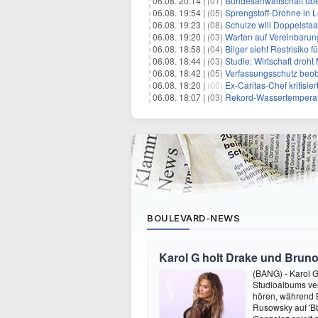
06.08. 20:14 |
(01)
Bundesanwaltschaft übe
06.08. 19:54 |
(05)
Sprengstoff-Drohne in L
06.08. 19:23 |
(08)
Schulze will Doppelstaa
06.08. 19:20 |
(03)
Warten auf Vereinbarun
06.08. 18:58 |
(04)
Bilger sieht Restrisiko
06.08. 18:44 |
(03)
Studie: Wirtschaft droht
06.08. 18:42 |
(05)
Verfassungsschutz beob
06.08. 18:20 |
(00)
Ex-Caritas-Chef kritisi
06.08. 18:07 |
(03)
Rekord-Wassertemperatu
BOULEVARD-NEWS
Karol G holt Drake und Bruno
(BANG) - Karol G 
Studioalbums ver
hören, während B
Rusowsky auf 'Bb