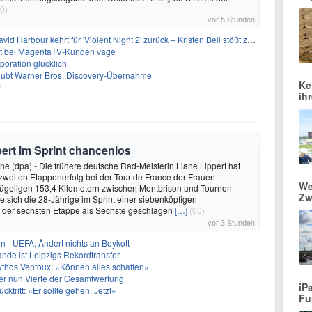
0)
vor 5 Stunden
 Harbour kehrt für 'Violent Night 2' zurück – Kristen Bell stößt zur Besetzung
bt bei MagentaTV-Kunden vage
oration glücklich
laubt Warner Bros. Discovery-Übernahme
Ke
r
ih
pert im Sprint chancenlos
e (dpa) - Die frühere deutsche Rad-Meisterin Liane Lippert hat
zweiten Etappenerfolg bei der Tour de France der Frauen
We
hügeligen 153,4 Kilometern zwischen Montbrison und Tournon-
Zw
 sich die 28-Jährige im Sprint einer siebenköpfigen
i der sechsten Etappe als Sechste geschlagen
[…]
(00)
vor 3 Stunden
in - UEFA: Ändert nichts an Boykott
nde ist Leipzigs Rekordtransfer
ythos Ventoux: «Können alles schaffen»
er nun Vierte der Gesamtwertung
iP
ücktritt: «Er sollte gehen. Jetzt»
Fu