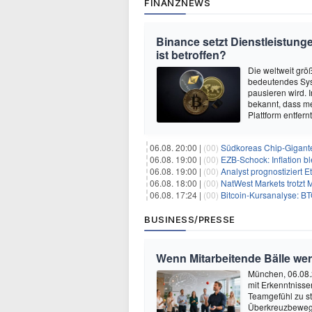
FINANZNEWS
Binance setzt Dienstleistung
ist betroffen?
Die weltweit gr
bedeutendes Sys
pausieren wird.
bekannt, dass m
Plattform entfer
06.08. 20:00 |
(00)
Südkoreas Chip-Gigante
06.08. 19:00 |
(00)
EZB-Schock: Inflation bl
06.08. 19:00 |
(00)
Analyst prognostiziert 
06.08. 18:00 |
(00)
NatWest Markets trotzt 
06.08. 17:24 |
(00)
Bitcoin-Kursanalyse: BTC käm
BUSINESS/PRESSE
Wenn Mitarbeitende Bälle we
München, 06.08.
mit Erkenntnisse
Teamgefühl zu st
Überkreuzbewegun