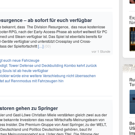
Ex
surgence – ab sofort für euch verfügbar
fü
te bekannt, dass The Division Resurgence, das neue kostenlose
oter-RPG, nach der Early-Access-Phase ab sofort weltweit für PC
ect und Steam verfügbar ist. Das Spiel ist ebenfalls bereits für
-Geräte verfügbar und unterstützt Crossplay und Cross-
ass der Spielfortschritt
[…]
(00)
vor 1 Stunde
ngt euch neue Fahrzeuge
ndigt: Tower Defense und Deckbuilding Kombo kehrt zurück
 Souls ist ab heute verfügbar
ickler würde eine weitere Verschiebung nicht überraschen
Ru
utet auf Rennmodus mit Fahrzeugen hin
To
storen gehen zu Springer
ler und Gast-Löwe Christian Miele verstärken gleich zwei aus der
 bekannte Investoren das neue Wirtschafts-Meinungsteam von
Be
ss Insider. Die Premium-Gruppe von Axel Springer, zu der WELT,
US
 Deutschland und Politico Deutschland gehören, baut ihr
Im
isches Meinungsangebot aus. Unter dem Titel „Die Stimme der