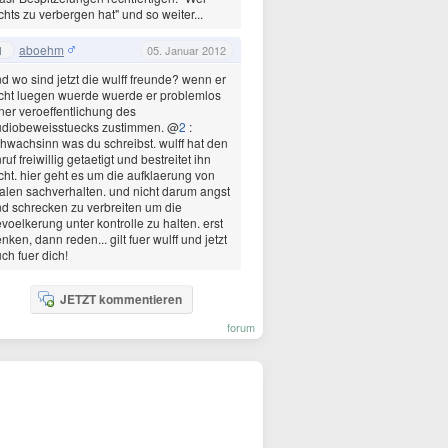
chts zu verbergen hat" und so weiter...
aboehm
1
05. Januar 2012
d wo sind jetzt die wulff freunde? wenn er
cht luegen wuerde wuerde er problemlos
ner veroeffentlichung des
udiobeweisstuecks zustimmen. @
2
:
hwachsinn was du schreibst. wulff hat den
ruf freiwillig getaetigt und bestreitet ihn
cht. hier geht es um die aufklaerung von
alen sachverhalten. und nicht darum angst
d schrecken zu verbreiten um die
voelkerung unter kontrolle zu halten. erst
nken, dann reden... gilt fuer wulff und jetzt
ch fuer dich!
JETZT kommentieren
forum