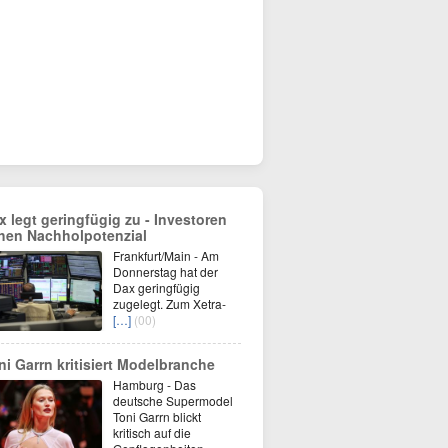
x legt geringfügig zu - Investoren
hen Nachholpotenzial
Frankfurt/Main - Am
Donnerstag hat der
Dax geringfügig
zugelegt. Zum Xetra-
[…]
(00)
ni Garrn kritisiert Modelbranche
Hamburg - Das
deutsche Supermodel
Toni Garrn blickt
kritisch auf die