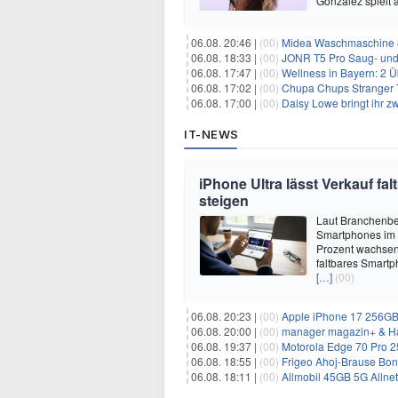
Gonzalez spielt
06.08. 20:46 |
(00)
Midea Waschmaschine 8
06.08. 18:33 |
(00)
JONR T5 Pro Saug- und 
06.08. 17:47 |
(00)
Wellness in Bayern: 2 Über
06.08. 17:02 |
(00)
Chupa Chups Stranger T
06.08. 17:00 |
(00)
Daisy Lowe bringt ihr zw
IT-NEWS
iPhone Ultra lässt Verkauf f
steigen
Laut Branchenber
Smartphones im J
Prozent wachsen.
faltbares Smartp
[…]
(00)
06.08. 20:23 |
(00)
Apple iPhone 17 256GB + 70
06.08. 20:00 |
(00)
manager magazin+ & Ha
06.08. 19:37 |
(00)
Motorola Edge 70 Pro 256GB 
06.08. 18:55 |
(00)
Frigeo Ahoj-Brause Bonb
06.08. 18:11 |
(00)
Allmobil 45GB 5G Allnet-F