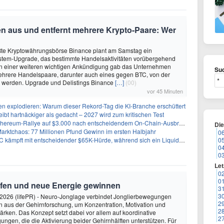
en aus und entfernt mehrere Krypto-Paare: Wer
ößte Kryptowährungsbörse Binance plant am Samstag ein
tem-Upgrade, das bestimmte Handelsaktivitäten vorübergehend
 In einer weiteren wichtigen Ankündigung gab das Unternehmen
Suc
ehrere Handelspaare, darunter auch eines gegen BTC, von der
nt werden. Upgrade und Delistings Binance
[…]
(00)
vor 45 Minuten
n explodieren: Warum dieser Rekord-Tag die KI-Branche erschüttert
eibt hartnäckiger als gedacht – 2027 wird zum kritischen Test
Ethereum-Rallye auf $3.000 nach entscheidendem On-Chain-Ausbruch
Di
Marktchaos: 77 Millionen Pfund Gewinn im ersten Halbjahr
0
pft mit entscheidender $65K-Hürde, während sich ein Liquidationscluster aufbaut
0
0
0
Let
0
0
rfen und neue Energie gewinnen
3
3
2026 (lifePR) - Neuro-Jonglage verbindet Jonglierbewegungen
2
n aus der Gehirnforschung, um Konzentration, Motivation und
2
ärken. Das Konzept setzt dabei vor allem auf koordinative
2
gen, die die Aktivierung beider Gehirnhälften unterstützen. Für