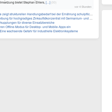
 Umsetzung bietet Stephan Ehlers,
[…]
(00)
vor 4 Stunden
igt strukturellen Handlungsbedarf bei der Ernährung schulpflichtiger Kinder
chgradiges Zinksulfidkonzentrat mit Germanium- und Silbergehalten und stellt ein Betriebsupdate bereit
rkupplungen für diverse Einsatzbereiche
eren Offline-Modus für Desktop- und Mobile-Apps ein
ine wachsende Gefahr für industrielle Elektroniksysteme