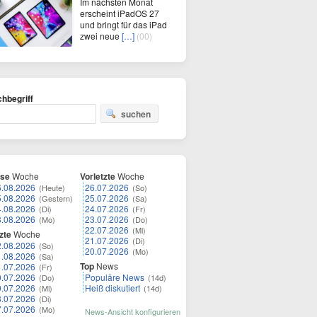
Im nächsten Monat
erscheint iPadOS 27
und bringt für das iPad
zwei neue
[…]
(00)
hbegriff
suchen
ese
Woche
Vorletzte
Woche
6.08.2026
26.07.2026
(Heute)
(So)
5.08.2026
25.07.2026
(Gestern)
(Sa)
4.08.2026
24.07.2026
(Di)
(Fr)
3.08.2026
23.07.2026
(Mo)
(Do)
22.07.2026
(Mi)
zte
Woche
21.07.2026
(Di)
2.08.2026
(So)
20.07.2026
(Mo)
1.08.2026
(Sa)
Top
News
1.07.2026
(Fr)
0.07.2026
Populäre News
(Do)
(14d)
9.07.2026
Heiß diskutiert
(Mi)
(14d)
8.07.2026
(Di)
7.07.2026
(Mo)
News-Ansicht konfigurieren