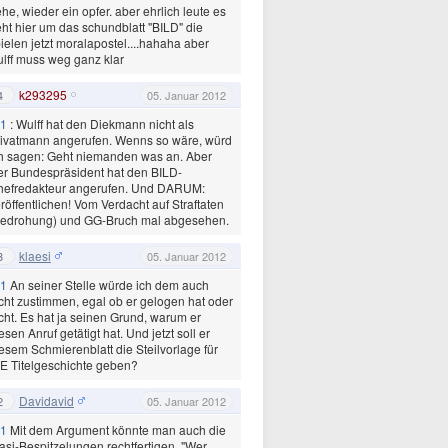
he, wieder ein opfer. aber ehrlich leute es
ht hier um das schundblatt "BILD" die
ielen jetzt moralapostel....hahaha aber
lff muss weg ganz klar
k293295
4
05. Januar 2012
1
: Wulff hat den Diekmann nicht als
ivatmann angerufen. Wenns so wäre, würd
h sagen: Geht niemanden was an. Aber
r Bundespräsident hat den BILD-
hefredakteur angerufen. Und DARUM:
röffentlichen! Vom Verdacht auf Straftaten
Bedrohung) und GG-Bruch mal abgesehen.
klaesi
3
05. Januar 2012
1
An seiner Stelle würde ich dem auch
cht zustimmen, egal ob er gelogen hat oder
cht. Es hat ja seinen Grund, warum er
esen Anruf getätigt hat. Und jetzt soll er
esem Schmierenblatt die Steilvorlage für
E Titelgeschichte geben?
Davidavid
2
05. Januar 2012
1
Mit dem Argument könnte man auch die
asi-Bespitzelungen rechtfertigen. "Wer