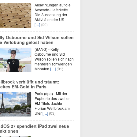
Auswirkungen auf die
Avocado-Lieferkette
Die Aussetzung der
Aktivitäten der US-
[…]
(00)
lly Osbourne und Sid Wilson sollen
re Verlobung gelöst haben
(BANG) - Kelly
Osbourne und Sid
Wilson sollen sich nach
mehreren schwierigen
Monaten
[…]
(01)
llbrock verblüfft und träumt:
eites EM-Gold in Paris
Paris (dpa) - Mit der
Euphorie des zweiten
EM-Titels dachte
Florian Wellbrock am
Ufer
[…]
(03)
adOS 27 spendiert iPad zwei neue
nktionen