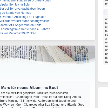
rnimmt Ermittlungen zu Drohnenvorfall
ni
eipzig: Semtex im Spiel
tler bei Terrorverdacht abschieben
g zu Straße von Hormus
 für Drohnen-Anschläge an Flughäfen
un
 Milliardenverlust durch Niedrigwasser
ni
achtet AfD-Abgeordneten Nolte
ei
ert abschlagsfreie Rente nach 45 Jahren
a
r vor Mallorca: 33,02 Grad
sc
an
ni
re
un
be
de
au
 Mars für neues Album ins Boot
hat die mit Stars gespickte Trackliste ihres sechsten
öffentlicht. "Champagne Papi" Drake ist auf dem Song 'Ahí' zu
runo Mars auf 'Still' mitwirkt. Außerdem sind Judeline und
y Wow' zu hören. Cigarettes After Sex-Sänger und Gitarrist Greg