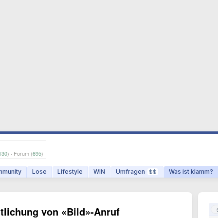
130
) · Forum (
695
)
munity
Lose
Lifestyle
WIN
Umfragen
Was ist klamm?
$$
ntlichung von «Bild»-Anruf