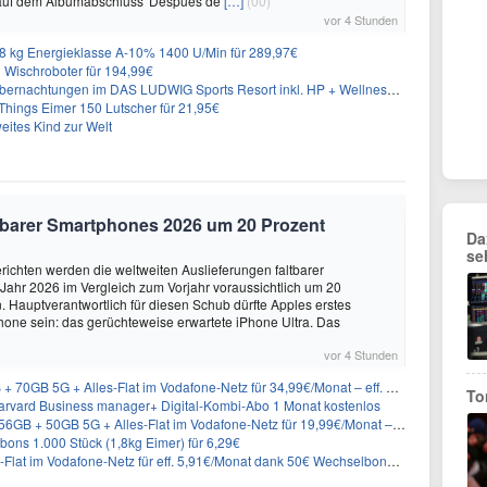
 auf dem Albumabschluss 'Después de
[…]
(00)
vor 4 Stunden
 kg Energieklasse A-10% 1400 U/Min für 289,97€
Wischroboter für 194,99€
nachtungen im DAS LUDWIG Sports Resort inkl. HP + Wellness ab 174€ p.P.
hings Eimer 150 Lutscher für 21,95€
eites Kind zur Welt
altbarer Smartphones 2026 um 20 Prozent
Da
se
ichten werden die weltweiten Auslieferungen faltbarer
ahr 2026 im Vergleich zum Vorjahr voraussichtlich um 20
 Hauptverantwortlich für diesen Schub dürfte Apples erstes
hone sein: das gerüchteweise erwartete iPhone Ultra. Das
vor 4 Stunden
GB 5G + Alles-Flat im Vodafone-Netz für 34,99€/Monat – eff. 4,65€/Monat
To
rvard Business manager+ Digital-Kombi-Abo 1 Monat kostenlos
+ 50GB 5G + Alles-Flat im Vodafone-Netz für 19,99€/Monat – eff. 0,61€/Monat
ons 1.000 Stück (1,8kg Eimer) für 6,29€
lat im Vodafone-Netz für eff. 5,91€/Monat dank 50€ Wechselbonus + 0€ AG