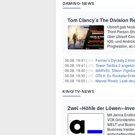
GAMING-NEWS
Tom Clancy’s The Division Re
Ubisoft gab heu
Third-Person-Sho
über Ubisoft Conn
iOS- und Android
Progression, so d
06.08. 19:41 |
(00)
Farmer’s Dynasty 2 bri
06.08. 19:41 |
(00)
Tower Tactics 2 angekü
06.08. 19:40 |
(00)
MARVEL Tōkon: Fighting
06.08. 19:30 |
(00)
GTA 6: Ex-Rockstar-Entw
06.08. 19:00 |
(00)
Marvel Rivals: Leak de
KINO/TV-NEWS
Zwei «Höhle der Löwen»-Inve
Mit Janna Enstha
VOX-Gründershow
WELT und Busine
Business Insider
wirtschaftspolit