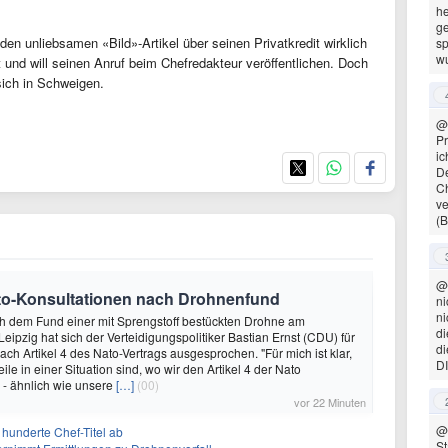
he
ge
den unliebsamen «Bild»-Artikel über seinen Privatkredit wirklich
sp
wu
 und will seinen Anruf beim Chefredakteur veröffentlichen. Doch
 sich in Schweigen.
@
Pr
ic
De
C
ve
(
@
Nato-Konsultationen nach Drohnenfund
ni
ni
ch dem Fund einer mit Sprengstoff bestückten Drohne am
di
eipzig hat sich der Verteidigungspolitiker Bastian Ernst (CDU) für
di
ach Artikel 4 des Nato-Vertrags ausgesprochen. "Für mich ist klar,
DI
eile in einer Situation sind, wo wir den Artikel 4 der Nato
n - ähnlich wie unsere
[…]
(00)
vor 22 Minuten
@
 hunderte Chef-Titel ab
St