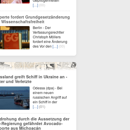
Gepflogenheiten
[…]
(00)
perte fordert Grundgesetzänderung
r Wissenschaftsfreiheit
Berlin - Der
Verfassungsrechtler
Christoph Möllers
fordert eine Änderung
des Vor den
[…]
(00)
ssland greift Schiff in Ukraine an -
ter und Verletzte
Odessa (dpa) - Bei
einem neuen
russischen Angriff auf
ein Schiff in der
[…]
(01)
drohung durch die Aussetzung der
-Regierung gefährdet Avocado-
porte aus Michoacán