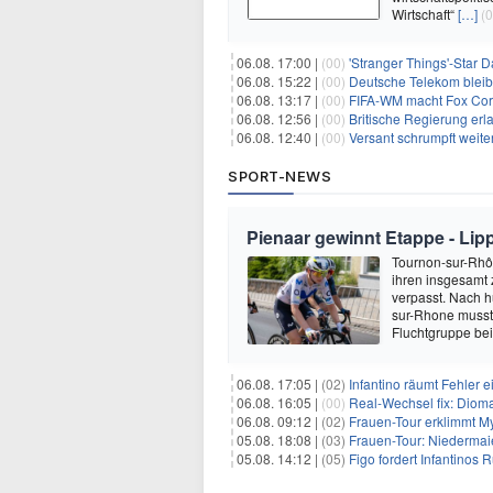
Wirtschaft“
[…]
(0
06.08. 17:00 |
(00)
'Stranger Things'-Star David
06.08. 15:22 |
(00)
Deutsche Telekom blei
06.08. 13:17 |
(00)
FIFA-WM macht Fox Corp
06.08. 12:56 |
(00)
Britische Regierung er
06.08. 12:40 |
(00)
Versant schrumpft weite
SPORT-NEWS
Pienaar gewinnt Etappe - Lip
Tournon-sur-Rhôn
ihren insgesamt 
verpasst. Nach 
sur-Rhone musste
Fluchtgruppe be
06.08. 17:05 |
(02)
Infantino räumt Fehler e
06.08. 16:05 |
(00)
Real-Wechsel fix: Dioma
06.08. 09:12 |
(02)
Frauen-Tour erklimmt M
05.08. 18:08 |
(03)
Frauen-Tour: Niedermai
05.08. 14:12 |
(05)
Figo fordert Infantinos R