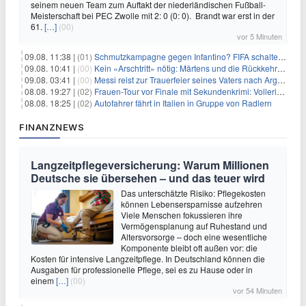
seinem neuen Team zum Auftakt der niederländischen Fußball-
Meisterschaft bei PEC Zwolle mit 2: 0 (0: 0). Brandt war erst in der
61.
[…]
(00)
vor 5 Minuten
09.08. 11:38 |
(01)
Schmutzkampagne gegen Infantino? FIFA schaltet auf Angriff
09.08. 10:41 |
(00)
Kein «Arschtritt» nötig: Märtens und die Rückkehr nach Paris
09.08. 03:41 |
(00)
Messi reist zur Trauerfeier seines Vaters nach Argentinien
08.08. 19:27 |
(02)
Frauen-Tour vor Finale mit Sekundenkrimi: Vollering in Gelb
08.08. 18:25 |
(02)
Autofahrer fährt in Italien in Gruppe von Radlern
FINANZNEWS
Langzeitpflegeversicherung: Warum Millionen
Deutsche sie übersehen – und das teuer wird
Das unterschätzte Risiko: Pflegekosten
können Lebensersparnisse aufzehren
Viele Menschen fokussieren ihre
Vermögensplanung auf Ruhestand und
Altersvorsorge – doch eine wesentliche
Komponente bleibt oft außen vor: die
Kosten für intensive Langzeitpflege. In Deutschland können die
Ausgaben für professionelle Pflege, sei es zu Hause oder in
einem
[…]
(00)
vor 54 Minuten