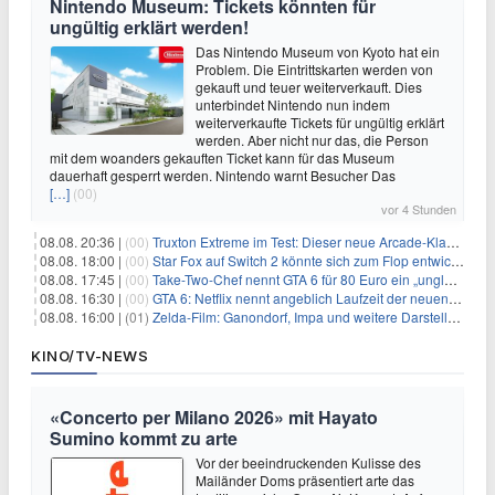
Nintendo Museum: Tickets könnten für
ungültig erklärt werden!
Das Nintendo Museum von Kyoto hat ein
Problem. Die Eintrittskarten werden von
gekauft und teuer weiterverkauft. Dies
unterbindet Nintendo nun indem
weiterverkaufte Tickets für ungültig erklärt
werden. Aber nicht nur das, die Person
mit dem woanders gekauften Ticket kann für das Museum
dauerhaft gesperrt werden. Nintendo warnt Besucher Das
[…]
(00)
vor 4 Stunden
08.08. 20:36 |
(00)
Truxton Extreme im Test: Dieser neue Arcade-Klassiker verzeiht dir gar nichts
08.08. 18:00 |
(00)
Star Fox auf Switch 2 könnte sich zum Flop entwickeln
08.08. 17:45 |
(00)
Take-Two-Chef nennt GTA 6 für 80 Euro ein „unglaubliches Schnäppchen“
08.08. 16:30 |
(00)
GTA 6: Netflix nennt angeblich Laufzeit der neuen Gameplay-Präsentation
08.08. 16:00 |
(01)
Zelda-Film: Ganondorf, Impa und weitere Darsteller sollen feststehen
KINO/TV-NEWS
«Concerto per Milano 2026» mit Hayato
Sumino kommt zu arte
Vor der beeindruckenden Kulisse des
Mailänder Doms präsentiert arte das