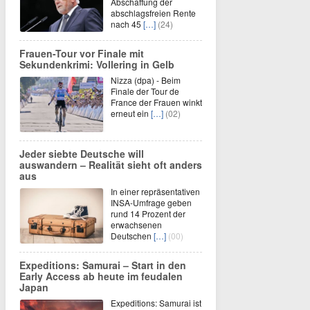
Abschaffung der
abschlagsfreien Rente
nach 45
[…]
(24)
Frauen-Tour vor Finale mit
Sekundenkrimi: Vollering in Gelb
Nizza (dpa) - Beim
Finale der Tour de
France der Frauen winkt
erneut ein
[…]
(02)
Jeder siebte Deutsche will
auswandern – Realität sieht oft anders
aus
In einer repräsentativen
INSA-Umfrage geben
rund 14 Prozent der
erwachsenen
Deutschen
[…]
(00)
Expeditions: Samurai – Start in den
Early Access ab heute im feudalen
Japan
Expeditions: Samurai ist