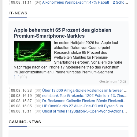
09.08. 11:11 |
(04)
Alkoholfreies Weinpaket mit 47% Rabatt + 2 Schott Zwiesel Gläser GRATIS für 29,99€
IT-NEWS
Apple beherrscht 65 Prozent des globalen
Premium-Smartphone-Marktes
Im ersten Halbjahr 2026 hat Apple laut
aktuellen Daten von Counterpoint
Research stolze 65 Prozent des
weltweiten Marktes für Premium-
Smartphones erobert. Vor allem die hohe
Nachfrage nach der iPhone 17 Modellreihe trieb das Wachstum
im Berichtszeitraum an. iPhone führt das Premium-Segment
[…]
(00)
Gestern um 13:02
09.08. 16:33 |
(00)
Über 13.000 Amiga-Spiele kostenlos im Browser spielen
09.08. 16:19 |
(05)
norisbank Top-Girokonto: 120€ Prämie + 4% Zinsen p.a. (6 Monate)
09.08. 15:37 |
(00)
Dr. Beckmann Gallseife Flecken-Bürste Fleckentferner 250 ml für 1,25€
09.08. 15:35 |
(00)
HP OmniStudio 27 All-in-One-PC mit Ryzen 5 und 1 TB SSD für 699€
09.08. 15:11 |
(00)
Ghost of Yotei PlayStation-5-Open-World-Actionspiel für 55,65€
GAMING-NEWS