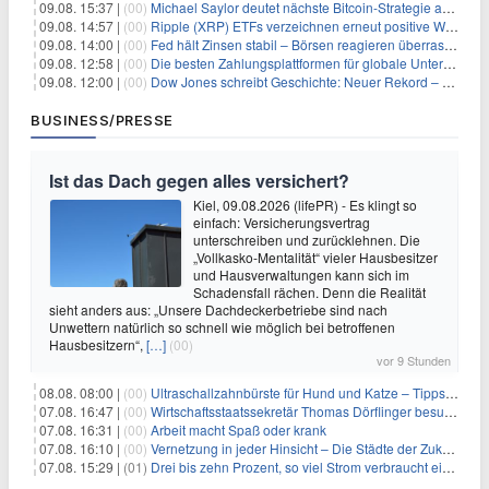
09.08. 15:37 |
(00)
Michael Saylor deutet nächste Bitcoin-Strategie an: Analysten erwarten weiteren Verkauf
09.08. 14:57 |
(00)
Ripple (XRP) ETFs verzeichnen erneut positive Woche, doch neue Bedenken tauchen auf
09.08. 14:00 |
(00)
Fed hält Zinsen stabil – Börsen reagieren überraschend volatil
09.08. 12:58 |
(00)
Die besten Zahlungsplattformen für globale Unternehmen im Jahr 2026
09.08. 12:00 |
(00)
Dow Jones schreibt Geschichte: Neuer Rekord – und Amazon knackt die nächste Billionen-Marke
BUSINESS/PRESSE
Ist das Dach gegen alles versichert?
Kiel, 09.08.2026 (lifePR) - Es klingt so
einfach: Versicherungsvertrag
unterschreiben und zurücklehnen. Die
„Vollkasko-Mentalität“ vieler Hausbesitzer
und Hausverwaltungen kann sich im
Schadensfall rächen. Denn die Realität
sieht anders aus: „Unsere Dachdeckerbetriebe sind nach
Unwettern natürlich so schnell wie möglich bei betroffenen
Hausbesitzern“,
[…]
(00)
vor 9 Stunden
08.08. 08:00 |
(00)
Ultraschallzahnbürste für Hund und Katze – Tipps zur erfolgreichen Eingewöhnung
07.08. 16:47 |
(00)
Wirtschaftsstaatssekretär Thomas Dörflinger besucht Handwerksbetrieb im Kammerbezirk Freiburg
07.08. 16:31 |
(00)
Arbeit macht Spaß oder krank
07.08. 16:10 |
(00)
Vernetzung in jeder Hinsicht – Die Städte der Zukunft sind grün-blau
07.08. 15:29 |
(01)
Drei bis zehn Prozent, so viel Strom verbraucht ein Aufzug im Gebäude