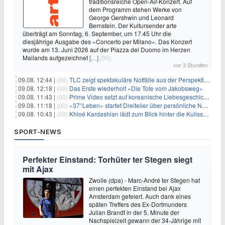
traditionsreiche Open-Air-Konzert. Auf
dem Programm stehen Werke von
George Gershwin und Leonard
Bernstein. Der Kultursender arte
überträgt am Sonntag, 6. September, um 17.45 Uhr die
diesjährige Ausgabe des «Concerto per Milano». Das Konzert
wurde am 13. Juni 2026 auf der Piazza del Duomo im Herzen
Mailands aufgezeichnet
[…]
(00)
vor 3 Stunden
09.08. 12:44 |
(00)
TLC zeigt spektakuläre Notfälle aus der Perspektive der Patienten
09.08. 12:18 |
(00)
Das Erste wiederholt «Die Tote vom Jakobsweg»
09.08. 11:43 |
(00)
Prime Video setzt auf koreanische Liebesgeschichte
09.08. 11:18 |
(00)
«37°Leben» startet Dreiteiler über persönliche Neuanfänge
09.08. 10:43 |
(00)
Khloé Kardashian lädt zum Blick hinter die Kulissen ihres Freundeskreises
SPORT-NEWS
Perfekter Einstand: Torhüter ter Stegen siegt
mit Ajax
Zwolle (dpa) - Marc-André ter Stegen hat
einen perfekten Einstand bei Ajax
Amsterdam gefeiert. Auch dank eines
späten Treffers des Ex-Dortmunders
Julian Brandt in der 5. Minute der
Nachspielzeit gewann der 34-Jährige mit