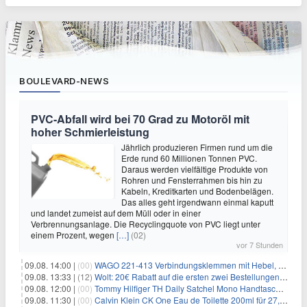
BOULEVARD-NEWS
PVC-Abfall wird bei 70 Grad zu Motoröl mit
hoher Schmierleistung
Jährlich produzieren Firmen rund um die
Erde rund 60 Millionen Tonnen PVC.
Daraus werden vielfältige Produkte von
Rohren und Fensterrahmen bis hin zu
Kabeln, Kreditkarten und Bodenbelägen.
Das alles geht irgendwann einmal kaputt
und landet zumeist auf dem Müll oder in einer
Verbrennungsanlage. Die Recyclingquote von PVC liegt unter
einem Prozent, wegen
[…]
(02)
vor 7 Stunden
09.08. 14:00 |
(00)
WAGO 221-413 Verbindungsklemmen mit Hebel, 50 Stück für 14,99€
09.08. 13:33 |
(12)
Wolt: 20€ Rabatt auf die ersten zwei Bestellungen für Neukunden
09.08. 12:00 |
(00)
Tommy Hilfiger TH Daily Satchel Mono Handtasche für 73,97€
09.08. 11:30 |
(00)
Calvin Klein CK One Eau de Toilette 200ml für 27,99€