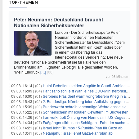
TOP-THEMEN
Peter Neumann: Deutschland braucht
Nationalen Sicherheitsberater
London - Der Sicherheitsexperte Peter
Neumann fordert einen Nationalen
Sicherheitsberater für Deutschland. "Dem
Sicherheitsrat fehlt ein Kopf", schreibt er
in einem Gastbeitrag für das
Internetportal des Senders ntv. Der neue
deutsche Nationale Sicherheitsrat sei für Fälle wie den
Drohnenfund am Flughafen Leipzig/Halle geschaffen worden.
"Mein Eindruck
[…]
(00)
vor 26 Minuten
09.08. 16:14 |
(02)
Huthi-Rebellen melden Angriffe in Saudi-Arabien und im Jemen
09.08. 16:09 |
(04)
Pantisano schließt Wahl eines CDU-Ministerpräsident nicht aus
09.08. 16:00 |
(01)
Serbiens Präsident warnt vor größerem Krieg in Europa
09.08. 15:43 |
(02)
2. Bundesliga: Nürnberg feiert Auftaktsieg gegen Dresden
09.08. 15:39 |
(00)
Bundeswehr schreibt ehemalige Wehrdienstleistende an
09.08. 15:22 |
(01)
Sonnenschein mit lokalen Gewittern im Südwesten
09.08. 14:36 |
(04)
Iran verknüpft Öffnung von Hormus mit US-Zugeständnissen
09.08. 14:34 |
(07)
Fußgänger stirbt nach Schlägen - Fahnder suchen Autofahrer
09.08. 14:21 |
(01)
Israel lehnt Trumps 15-Punkte-Plan für Gaza ab
09.08. 13:41 |
(05)
Netanjahu: Israel lehnt Gaza-Fahrplan ab