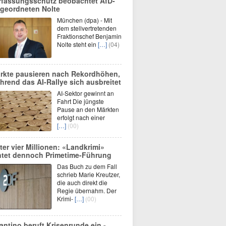
rfassungsschutz beobachtet AfD-
geordneten Nolte
München (dpa) - Mit
dem stellvertretenden
Fraktionschef Benjamin
Nolte steht ein
[…]
(04)
rkte pausieren nach Rekordhöhen,
hrend das AI-Rallye sich ausbreitet
AI-Sektor gewinnt an
Fahrt Die jüngste
Pause an den Märkten
erfolgt nach einer
[…]
(00)
ter vier Millionen: «Landkrimi»
ntet dennoch Primetime-Führung
Das Buch zu dem Fall
schrieb Marie Kreutzer,
die auch direkt die
Regie übernahm. Der
Krimi-
[…]
(00)
fantino beruft Krisenrunde ein -