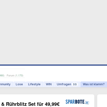
990
) · Forum (
1.170
)
munity
Lose
Lifestyle
WIN
Umfragen
Was ist klamm?
$$
& Rührblitz Set für 49,99€