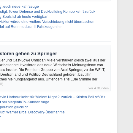
ngt euch neue Fahrzeuge
ndigt: Tower Defense und Deckbuilding Kombo kehrt zurück
 Souls ist ab heute verfügbar
ickler würde eine weitere Verschiebung nicht überraschen
utet auf Rennmodus mit Fahrzeugen hin
storen gehen zu Springer
ler und Gast-Löwe Christian Miele verstärken gleich zwei aus der
 bekannte Investoren das neue Wirtschafts-Meinungsteam von
ss Insider. Die Premium-Gruppe von Axel Springer, zu der WELT,
 Deutschland und Politico Deutschland gehören, baut ihr
isches Meinungsangebot aus. Unter dem Titel „Die Stimme der
0)
vor 4 Stunden
 Harbour kehrt für 'Violent Night 2' zurück – Kristen Bell stößt zur Besetzung
bt bei MagentaTV-Kunden vage
oration glücklich
laubt Warner Bros. Discovery-Übernahme
r