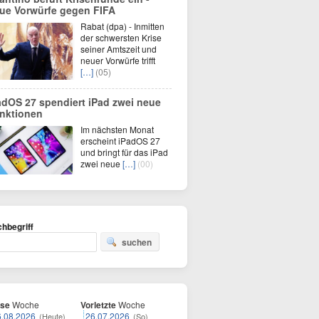
ue Vorwürfe gegen FIFA
Rabat (dpa) - Inmitten
der schwersten Krise
seiner Amtszeit und
neuer Vorwürfe trifft
[…]
(05)
adOS 27 spendiert iPad zwei neue
nktionen
Im nächsten Monat
erscheint iPadOS 27
und bringt für das iPad
zwei neue
[…]
(00)
hbegriff
suchen
ese
Woche
Vorletzte
Woche
6.08.2026
26.07.2026
(Heute)
(So)