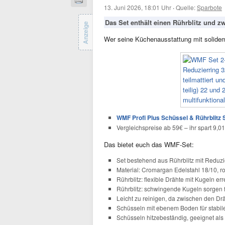
13. Juni 2026, 18:01 Uhr
·
Quelle:
Sparbote
Das Set enthält einen Rührblitz und z
Anzeige
Wer seine Küchenausstattung mit solidem
WMF Profi Plus Schüssel & Rührblitz Se
Vergleichspreise ab 59€ – ihr spart 9,0
Das bietet euch das WMF-Set:
Set bestehend aus Rührblitz mit Reduz
Material: Cromargan Edelstahl 18/10, ro
Rührblitz: flexible Drähte mit Kugeln 
Rührblitz: schwingende Kugeln sorgen f
Leicht zu reinigen, da zwischen den Dr
Schüsseln mit ebenem Boden für stabil
Schüsseln hitzebeständig, geeignet a