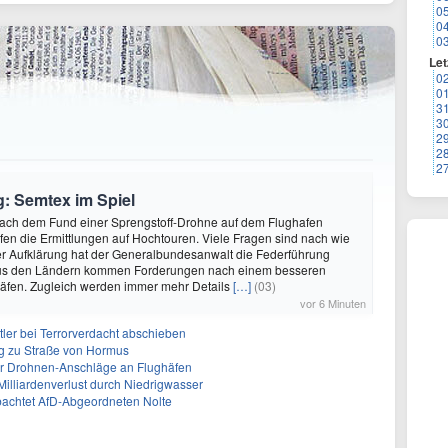
0
0
0
Let
0
0
3
3
2
2
2
g: Semtex im Spiel
 Nach dem Fund einer Sprengstoff-Drohne auf dem Flughafen
ufen die Ermittlungen auf Hochtouren. Viele Fragen sind nach wie
hrer Aufklärung hat der Generalbundesanwalt die Federführung
s den Ländern kommen Forderungen nach einem besseren
häfen. Zugleich werden immer mehr Details
[…]
(03)
vor 6 Minuten
tler bei Terrorverdacht abschieben
g zu Straße von Hormus
 für Drohnen-Anschläge an Flughäfen
 Milliardenverlust durch Niedrigwasser
achtet AfD-Abgeordneten Nolte