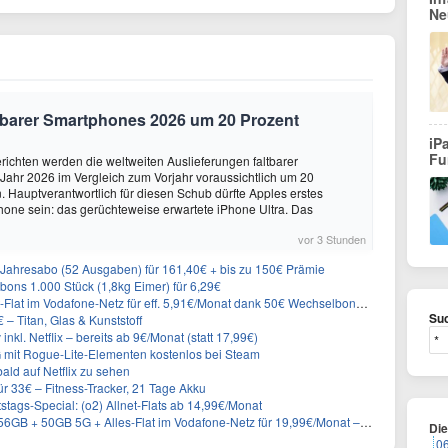
Ne
altbarer Smartphones 2026 um 20 Prozent
iP
Fu
ichten werden die weltweiten Auslieferungen faltbarer
ahr 2026 im Vergleich zum Vorjahr voraussichtlich um 20
 Hauptverantwortlich für diesen Schub dürfte Apples erstes
hone sein: das gerüchteweise erwartete iPhone Ultra. Das
vor 3 Stunden
Jahresabo (52 Ausgaben) für 161,40€ + bis zu 150€ Prämie
ons 1.000 Stück (1,8kg Eimer) für 6,29€
lat im Vodafone-Netz für eff. 5,91€/Monat dank 50€ Wechselbonus + 0€ AG
Suc
– Titan, Glas & Kunststoff
inkl. Netflix – bereits ab 9€/Monat (statt 17,99€)
 mit Rogue-Lite-Elementen kostenlos bei Steam
ald auf Netflix zu sehen
r 33€ – Fitness-Tracker, 21 Tage Akku
stags-Special: (o2) Allnet-Flats ab 14,99€/Monat
 50GB 5G + Alles-Flat im Vodafone-Netz für 19,99€/Monat – eff. 0,20€/Monat
Di
0