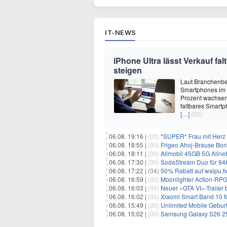
IT-NEWS
iPhone Ultra lässt Verkauf f
steigen
Laut Branchenber
Smartphones im J
Prozent wachsen.
faltbares Smartp
[…]
(00)
06.08. 19:16 |
(00)
*SUPER* Frau mit Herz 
06.08. 18:55 |
(00)
Frigeo Ahoj-Brause Bonb
06.08. 18:11 |
(00)
Allmobil 45GB 5G Allnet-F
06.08. 17:30 |
(00)
SodaStream Duo für 94€ 
06.08. 17:22 |
(04)
50% Rabatt auf waipu.tv 
06.08. 16:59 |
(00)
Moonlighter Action-RPG
06.08. 16:03 |
(00)
Neuer «GTA VI»-Trailer b
06.08. 16:02 |
(00)
Xiaomi Smart Band 10 fü
06.08. 15:49 |
(00)
Unlimited Mobile Geburt
06.08. 15:02 |
(00)
Samsung Galaxy S26 256GB +