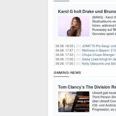
Karol G holt Drake und Bruno
(BANG) - Karol G 
Studioalbums ver
hören, während B
Rusowsky auf 'Bb
Gonzalez spielt
06.08. 18:33 |
(00)
JONR T5 Pro Saug- und 
06.08. 17:47 |
(00)
Wellness in Bayern: 2 Über
06.08. 17:02 |
(00)
Chupa Chups Stranger T
06.08. 17:00 |
(00)
Daisy Lowe bringt ihr zw
06.08. 17:00 |
(00)
Kelly Osbourne und Sid 
GAMING-NEWS
Tom Clancy’s The Division Re
Ubisoft gab heu
Third-Person-Sho
über Ubisoft Conn
iOS- und Android
Progression, so d