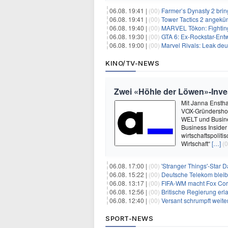
06.08. 19:41 |
(00)
Farmer’s Dynasty 2 bri
06.08. 19:41 |
(00)
Tower Tactics 2 angekü
06.08. 19:40 |
(00)
MARVEL Tōkon: Fighting
06.08. 19:30 |
(00)
GTA 6: Ex-Rockstar-Entw
06.08. 19:00 |
(00)
Marvel Rivals: Leak de
KINO/TV-NEWS
Zwei «Höhle der Löwen»-Inve
Mit Janna Enstha
VOX-Gründershow
WELT und Busine
Business Insider
wirtschaftspolit
Wirtschaft“
[…]
(0
06.08. 17:00 |
(00)
'Stranger Things'-Star David
06.08. 15:22 |
(00)
Deutsche Telekom blei
06.08. 13:17 |
(00)
FIFA-WM macht Fox Corp
06.08. 12:56 |
(00)
Britische Regierung er
06.08. 12:40 |
(00)
Versant schrumpft weite
SPORT-NEWS