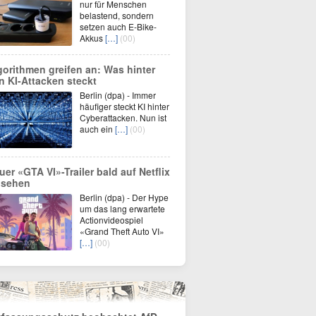
nur für Menschen
belastend, sondern
setzen auch E-Bike-
Akkus
[…]
(00)
gorithmen greifen an: Was hinter
n KI-Attacken steckt
Berlin (dpa) - Immer
häufiger steckt KI hinter
Cyberattacken. Nun ist
auch ein
[…]
(00)
uer «GTA VI»-Trailer bald auf Netflix
 sehen
Berlin (dpa) - Der Hype
um das lang erwartete
Actionvideospiel
«Grand Theft Auto VI»
[…]
(00)