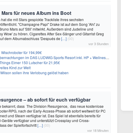
 Mars für neues Album ins Boot
hat die mit Stars gespickte Trackliste ihres sechsten
öffentlicht. "Champagne Papi" Drake ist auf dem Song 'Ahí' zu
runo Mars auf 'Still' mitwirkt. Außerdem sind Judeline und
y Wow' zu hören. Cigarettes After Sex-Sänger und Gitarrist Greg
 auf dem Albumabschluss 'Después de
[…]
(00)
vor 3 Stunden
Wischroboter für 194,99€
nachtungen im DAS LUDWIG Sports Resort inkl. HP + Wellness ab 174€ p.P.
hings Eimer 150 Lutscher für 21,95€
eites Kind zur Welt
Wilson sollen ihre Verlobung gelöst haben
surgence – ab sofort für euch verfügbar
te bekannt, dass The Division Resurgence, das neue kostenlose
oter-RPG, nach der Early-Access-Phase ab sofort weltweit für PC
ect und Steam verfügbar ist. Das Spiel ist ebenfalls bereits für
-Geräte verfügbar und unterstützt Crossplay und Cross-
ass der Spielfortschritt
[…]
(00)
vor 18 Minuten