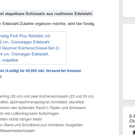
wei stapelbare Schüsseln aus rostfreiem Edelstahl.
 Edelstahl-Zubehör ergänzen möchte, wird hier fündig.
t (4-teilig) für 49,99€ inkl. Versand bei Amazon
1€
ierring (32 cm) und zwei Küchenschüsseln (22 und 24 cm)
stfrei, spülmaschinengeeignet, formstabil, säurefest
erreichen den äußersten Rand in Töpfen und Schüsseln
ür viel Lufteintrag beim Aufschlagen
E-
ähten nichts hängen bleibt
Ch
en Stand und Schüttrand zum leichteren Ausgießen
eu
ls Wasserbadschüsseln