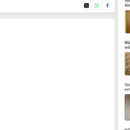
Ve
Ab
Mä
wä
Un
er
In