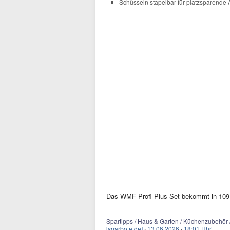
Schüsseln stapelbar für platzsparend
Das WMF Profi Plus Set bekommt in 109 
Spartipps / Haus & Garten / Küchenzubehör 
[sparbote.de]
·
13.06.2026
·
18:01 Uhr