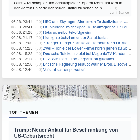
Office»-Mitschöpfer und Schauspieler Stephen Merchant wird in
der vierten Episode der neuen Staffel zu sehen sein.
[…]
(00)
vor 1 Stunde
06.08. 23:44 |
(00)
HBO und Sky legen Starttermin für Justizdrama «War» fest
06.08. 23:41 |
(00)
US-Medienaufsicht kippt TV-Besitzsgrenze für Fernsehsender
06.08. 21:28 |
(00)
Roku schreibt Rekordgewinn
06.08. 21:17 |
(00)
Lionsgate ächzt unter der Schuldenlast
06.08. 17:00 |
(00)
'Stranger Things'-Star David Harbour kehrt für 'Violent Night 2' zurück – Kristen Bell stößt zur Besetzung
06.08. 15:25 |
(00)
Zwei «Höhle der Löwen»-Investoren gehen zu Springer
06.08. 15:22 |
(00)
Deutsche Telekom bleibt bei MagentaTV-Kunden vage
06.08. 13:17 |
(00)
FIFA-WM macht Fox Corporation glücklich
06.08. 12:56 |
(00)
Britische Regierung erlaubt Warner Bros. Discovery-Übernahme
06.08. 12:40 |
(00)
Versant schrumpft weiter
TOP-THEMEN
Trump: Neuer Anlauf für Beschränkung von
US-Geburtsrecht