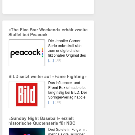
«The Five Star Weekend» erhält zweite
Staffel bei Peacock
Die Jennifer-Garner-
Serie entwickelt sich
zum erfolgreichsten
fiktionalen Original des
[…]
(00)
BILD setzt weiter auf «Fame Fighting»
Das Influencer- und
Promi-Boxformat bleibt
langfristig bei BILD. Der
Springer-Verlag hat die
[…]
(00)
«Sunday Night Baseball» erzielt
historische Quotenserie für NBC
Drei Spiele in Folge mit
mehr als drei Millionen