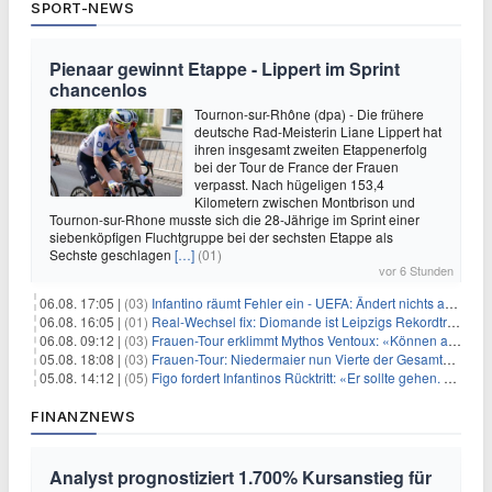
SPORT-NEWS
Pienaar gewinnt Etappe - Lippert im Sprint
chancenlos
Tournon-sur-Rhône (dpa) - Die frühere
deutsche Rad-Meisterin Liane Lippert hat
ihren insgesamt zweiten Etappenerfolg
bei der Tour de France der Frauen
verpasst. Nach hügeligen 153,4
Kilometern zwischen Montbrison und
Tournon-sur-Rhone musste sich die 28-Jährige im Sprint einer
siebenköpfigen Fluchtgruppe bei der sechsten Etappe als
Sechste geschlagen
[…]
(01)
vor 6 Stunden
06.08. 17:05 |
(03)
Infantino räumt Fehler ein - UEFA: Ändert nichts an Boykott
06.08. 16:05 |
(01)
Real-Wechsel fix: Diomande ist Leipzigs Rekordtransfer
06.08. 09:12 |
(03)
Frauen-Tour erklimmt Mythos Ventoux: «Können alles schaffen»
05.08. 18:08 |
(03)
Frauen-Tour: Niedermaier nun Vierte der Gesamtwertung
05.08. 14:12 |
(05)
Figo fordert Infantinos Rücktritt: «Er sollte gehen. Jetzt»
FINANZNEWS
Analyst prognostiziert 1.700% Kursanstieg für