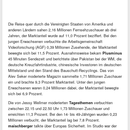
Die Reise quer durch die Vereinigten Staaten von Amerika und
anderen Ländern sahen 2,16 Millionen Fernsehzuschauer ab drei
Jahren, der Marktanteil wurde auf 11,0 Prozent beziffert. Bei den
jungen Erwachsenen verbuchte die Arbeitsgemeinschaft
Videoforschung (AGF) 0,39 Millionen Zusehende, der Marktanteil
bewegte sich bei 11,5 Prozent. Ausnahmsweise bekam
Plusminus
45 Minuten Sendezeit und berichtete über Pakistan bei der WM, die
deutsche Kreuzfahrtindustrie, chinesische Investoren im deutschen
Mittelstand und den Stand des Bauschutt-Recyclings. Das von
Alev Seker moderierte Magazin sammelte 1,71 Millionen Zuschauer
ein und brachte 9,3 Prozent Marktanteil. Unter den jungen
Erwachsenen waren 0,24 Millionen dabei, der Marktanteil bewegte
sich bei 6,9 Prozent.
Die von Jessy Wellmer moderierten
Tagesthemen
verbuchten
zwischen 22.15 und 22.50 Uhr 1,73 Millionen Zuschauer und
erreichten 11,3 Prozent. Bei den 14- bis 49-Jährigen wurden 0,23
Millionen verbucht, der Marktanteil lag bei 7,8 Prozent.
maischberger
talkte über Europas Sicherheit. Im Studio war der