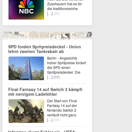
Zuschauern hat es für
die traditionsreiche
[…]
(00)
SPD fordert Spritpreisdeckel - Union
lehnt zweiten Tankrabatt ab
Berlin - Angesichts
hoher Spritpreise fordert
die SPD einen
Spritpreisdeckel. Die
[…]
(03)
Final Fantasy 14 auf Switch 2 kämpft
mit nervigem Ladefehler
Der Start von Final
Fantasy 14 auf der
Nintendo Switch 2
verläuft nicht ganz
[…]
(00)
Infantino räumt Fehler ein - UEFA: