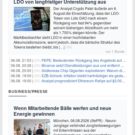
LDO von langfristiger Unterstützung aus
Der Analyst Crypto Patel äußerte am 6.
August die Einschätzung, dass der LDO-
Token von Lido DAO nach einem
Rückgang von fast 94% gegenüber
seinem bisherigen Allzeithoch um mehr
als 1.700% steigen könnte. Der
Marktbeobachter sieht LDO in einer hochriskanten
Akkumulationszone, warnt jedoch, dass die bärische Struktur des
Tokens bestehen bleibt, bis
[…]
(00)
vor 1 Stunde
06.08. 21:53 |
(00)
PEPE: Bedeutender Rückgang des Angebots auf Börsen – Was kommt als Nächstes?
06.08. 20:28 |
(00)
Binance setzt Dienstleistungen aus und entfernt mehrere Krypto-Paare: Wer ist betroffen?
06.08. 20:00 |
(00)
Südkoreas Chip-Giganten explodieren: Warum dieser Rekord-Tag die KI-Branche erschüttert
06.08. 19:00 |
(00)
EZB-Schock: Inflation bleibt hartnäckiger als gedacht – 2027 wird zum kritischen Test
06.08. 19:00 |
(00)
Analyst prognostiziert Ethereum-Rallye auf $3.000 nach entscheidendem On-Chain-Ausbruch
BUSINESS/PRESSE
Wenn Mitarbeitende Bälle werfen und neue
Energie gewinnen
München, 06.08.2026 (lifePR) - Neuro-
Jonglage verbindet Jonglierbewegungen
mit Erkenntnissen aus der
Gehirnforschung, um Konzentration,