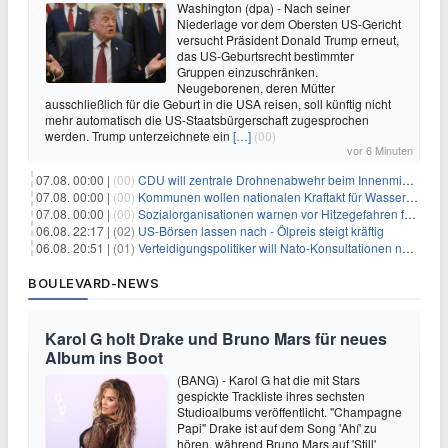
Washington (dpa) - Nach seiner
Niederlage vor dem Obersten US-Gericht
versucht Präsident Donald Trump erneut,
das US-Geburtsrecht bestimmter
Gruppen einzuschränken.
Neugeborenen, deren Mütter
ausschließlich für die Geburt in die USA reisen, soll künftig nicht
mehr automatisch die US-Staatsbürgerschaft zugesprochen
werden. Trump unterzeichnete ein
[…]
(00)
vor 6 Minuten
07.08. 00:00 |
(00)
CDU will zentrale Drohnenabwehr beim Innenministerium
07.08. 00:00 |
(00)
Kommunen wollen nationalen Kraftakt für Wasserversorgung
07.08. 00:00 |
(00)
Sozialorganisationen warnen vor Hitzegefahren für Obdachlose
06.08. 22:17 |
(02)
US-Börsen lassen nach - Ölpreis steigt kräftig
06.08. 20:51 |
(01)
Verteidigungspolitiker will Nato-Konsultationen nach Drohnenfund
BOULEVARD-NEWS
Karol G holt Drake und Bruno Mars für neues
Album ins Boot
(BANG) - Karol G hat die mit Stars
gespickte Trackliste ihres sechsten
Studioalbums veröffentlicht. "Champagne
Papi" Drake ist auf dem Song 'Ahí' zu
hören, während Bruno Mars auf 'Still'