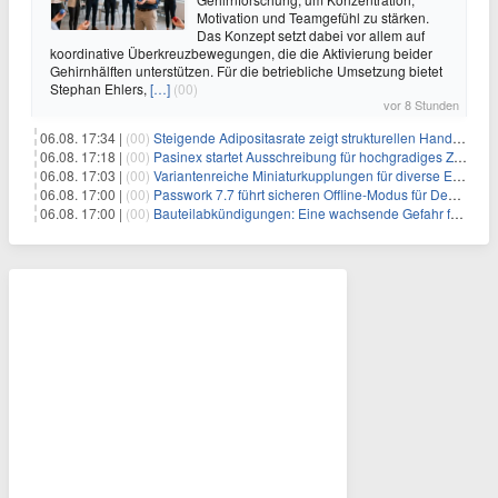
Motivation und Teamgefühl zu stärken.
Das Konzept setzt dabei vor allem auf
koordinative Überkreuzbewegungen, die die Aktivierung beider
Gehirnhälften unterstützen. Für die betriebliche Umsetzung bietet
Stephan Ehlers,
[…]
(00)
vor 8 Stunden
06.08. 17:34 |
(00)
Steigende Adipositasrate zeigt strukturellen Handlungsbedarf bei der Ernährung schulpflichtiger Kinder
06.08. 17:18 |
(00)
Pasinex startet Ausschreibung für hochgradiges Zinksulfidkonzentrat mit Germanium- und Silbergehalten und stellt ein Betriebsupdate bereit
06.08. 17:03 |
(00)
Variantenreiche Miniaturkupplungen für diverse Einsatzbereiche
06.08. 17:00 |
(00)
Passwork 7.7 führt sicheren Offline-Modus für Desktop- und Mobile-Apps ein
06.08. 17:00 |
(00)
Bauteilabkündigungen: Eine wachsende Gefahr für industrielle Elektroniksysteme