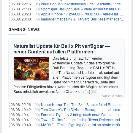
06.08. 22:15 |
(01)
200€ Bonus für kostenloses Tide Geschäftskundenkonto
06.08. 21:33 |
(00)
SportSpar: Jackpot Sale – Viele Artikel für nur 6,66€ – nur 48 Stunden
06.08. 20:23 |
(00)
Apple iPhone 17 256GB + 70GB 5G + Alles-Flat im Vodafone-Netz für 34,99€/Monat – eff. 4,65€/Monat
06.08. 20:00 |
(00)
manager magazin+ & Harvard Business manager+ Digital-Kombi-Abo 1 Monat kostenlos
GAMING-NEWS
Naturalist Update für Ball x Pit verfügbar —
neuer Content auf allen Plattformen
Das letzte und natürlich wieder
kostenlose Update für das erfolgreiche
Ball-Bouncing-Roguelite BALL x PIT ist
da! The Naturalist Update ist ab sofort auf
allen Plattformen verfügbar und fügt dem
Spiel noch mehr Charaktere, Bälle und
Passive Fähigkeiten hinzu, wodurch sich die Möglichkeiten eines
Runs erheblich erweitern. Neue Charaktere
[…]
(00)
vor 2 Stunden
06.08. 22:26 |
(00)
Neuer Horror‑Titel The Skin Stapler feiert Release
06.08. 19:42 |
(00)
Tom Clancy’s The Division Resurgence – ab sofort für euch verfügbar
06.08. 19:41 |
(00)
Farmer’s Dynasty 2 bringt euch neue Fahrzeuge
06.08. 19:41 |
(00)
Tower Tactics 2 angekündigt: Tower Defense und Deckbuilding Kombo kehrt zurück
06.08. 19:40 |
(00)
MARVEL Tōkon: Fighting Souls ist ab heute verfügbar