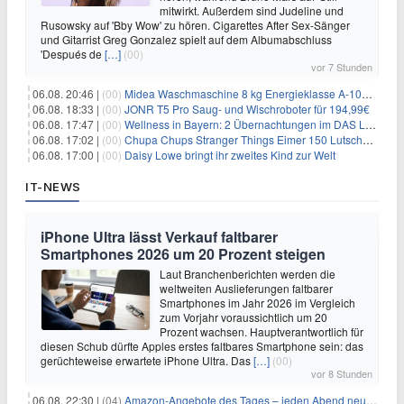
mitwirkt. Außerdem sind Judeline und
Rusowsky auf 'Bby Wow' zu hören. Cigarettes After Sex-Sänger
und Gitarrist Greg Gonzalez spielt auf dem Albumabschluss
'Después de
[…]
(00)
vor 7 Stunden
06.08. 20:46 |
(00)
Midea Waschmaschine 8 kg Energieklasse A-10% 1400 U/Min für 289,97€
06.08. 18:33 |
(00)
JONR T5 Pro Saug- und Wischroboter für 194,99€
06.08. 17:47 |
(00)
Wellness in Bayern: 2 Übernachtungen im DAS LUDWIG Sports Resort inkl. HP + Wellness ab 174€ p.P.
06.08. 17:02 |
(00)
Chupa Chups Stranger Things Eimer 150 Lutscher für 21,95€
06.08. 17:00 |
(00)
Daisy Lowe bringt ihr zweites Kind zur Welt
IT-NEWS
iPhone Ultra lässt Verkauf faltbarer
Smartphones 2026 um 20 Prozent steigen
Laut Branchenberichten werden die
weltweiten Auslieferungen faltbarer
Smartphones im Jahr 2026 im Vergleich
zum Vorjahr voraussichtlich um 20
Prozent wachsen. Hauptverantwortlich für
diesen Schub dürfte Apples erstes faltbares Smartphone sein: das
gerüchteweise erwartete iPhone Ultra. Das
[…]
(00)
vor 8 Stunden
06.08. 22:30 |
(04)
Amazon-Angebote des Tages – jeden Abend neue Deals zum Stöbern