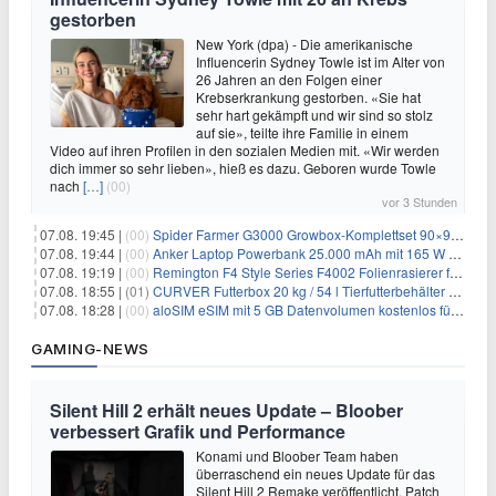
gestorben
New York (dpa) - Die amerikanische
Influencerin Sydney Towle ist im Alter von
26 Jahren an den Folgen einer
Krebserkrankung gestorben. «Sie hat
sehr hart gekämpft und wir sind so stolz
auf sie», teilte ihre Familie in einem
Video auf ihren Profilen in den sozialen Medien mit. «Wir werden
dich immer so sehr lieben», hieß es dazu. Geboren wurde Towle
nach
[…]
(00)
vor 3 Stunden
07.08. 19:45 |
(00)
Spider Farmer G3000 Growbox-Komplettset 90×90×180 cm für 379,99€
07.08. 19:44 |
(00)
Anker Laptop Powerbank 25.000 mAh mit 165 W refurbished für 58,39€
07.08. 19:19 |
(00)
Remington F4 Style Series F4002 Folienrasierer für 18,99€
07.08. 18:55 |
(01)
CURVER Futterbox 20 kg / 54 l Tierfutterbehälter mit Rollen für 19,99€
07.08. 18:28 |
(00)
aloSIM eSIM mit 5 GB Datenvolumen kostenlos für Windscribe-Pro-Nutzer
GAMING-NEWS
Silent Hill 2 erhält neues Update – Bloober
verbessert Grafik und Performance
Konami und Bloober Team haben
überraschend ein neues Update für das
Silent Hill 2 Remake veröffentlicht. Patch