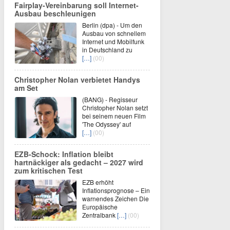
Fairplay-Vereinbarung soll Internet-
Ausbau beschleunigen
Berlin (dpa) - Um den
Ausbau von schnellem
Internet und Mobilfunk
in Deutschland zu
[…]
(00)
Christopher Nolan verbietet Handys
am Set
(BANG) - Regisseur
Christopher Nolan setzt
bei seinem neuen Film
'The Odyssey' auf
[…]
(00)
EZB-Schock: Inflation bleibt
hartnäckiger als gedacht – 2027 wird
zum kritischen Test
EZB erhöht
Inflationsprognose – Ein
warnendes Zeichen Die
Europäische
Zentralbank
[…]
(00)