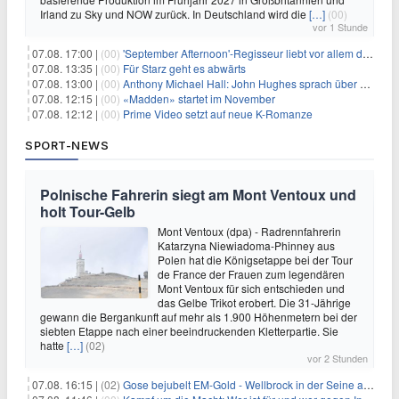
Irland zu Sky und NOW zurück. In Deutschland wird die
[…]
(00)
vor 1 Stunde
07.08. 17:00 |
(00)
'September Afternoon'-Regisseur liebt vor allem die 'Banalität' in seinen Filmen
07.08. 13:35 |
(00)
Für Starz geht es abwärts
07.08. 13:00 |
(00)
Anthony Michael Hall: John Hughes sprach über eine Fortsetzung von 'The Breakfast Club'
07.08. 12:15 |
(00)
«Madden» startet im November
07.08. 12:12 |
(00)
Prime Video setzt auf neue K-Romanze
SPORT-NEWS
Polnische Fahrerin siegt am Mont Ventoux und
holt Tour-Gelb
Mont Ventoux (dpa) - Radrennfahrerin
Katarzyna Niewiadoma-Phinney aus
Polen hat die Königsetappe bei der Tour
de France der Frauen zum legendären
Mont Ventoux für sich entschieden und
das Gelbe Trikot erobert. Die 31-Jährige
gewann die Bergankunft auf mehr als 1.900 Höhenmetern bei der
siebten Etappe nach einer beeindruckenden Kletterpartie. Sie
hatte
[…]
(02)
vor 2 Stunden
07.08. 16:15 |
(02)
Gose bejubelt EM-Gold - Wellbrock in der Seine ausgebremst