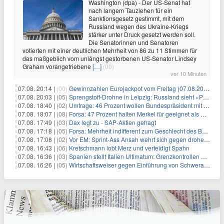
Washington (dpa) - Der US-Senat hat
nach langem Tauziehen für ein
Sanktionsgesetz gestimmt, mit dem
Russland wegen des Ukraine-Kriegs
stärker unter Druck gesetzt werden soll.
Die Senatorinnen und Senatoren
votierten mit einer deutlichen Mehrheit von 86 zu 11 Stimmen für
das maßgeblich vom unlängst gestorbenen US-Senator Lindsey
Graham vorangetriebene
[…]
(00)
vor 10 Minuten
07.08. 20:14 |
(00)
Gewinnzahlen Eurojackpot vom Freitag (07.08.2026)
07.08. 20:03 |
(05)
Sprengstoff-Drohne in Leipzig: Russland sieht «Provokation»
07.08. 18:40 |
(02)
Umfrage: 46 Prozent wollen Bundespräsident mit Politik-Erfahrung
07.08. 18:07 |
(08)
Forsa: 47 Prozent halten Merkel für geeignet als Bundespräsidentin
07.08. 17:49 |
(03)
Dax legt zu - SAP-Aktien gefragt
07.08. 17:18 |
(05)
Forsa: Mehrheit indifferent zum Geschlecht des Bundespräsidenten
07.08. 17:08 |
(02)
Vor EM: Sprint-Ass Ansah wehrt sich gegen drohende Sperre
07.08. 16:43 |
(06)
Kretschmann lobt Merz und verteidigt Spahn
07.08. 16:36 |
(03)
Spanien stellt Italien Ultimatum: Grenzkontrollen beenden
07.08. 16:26 |
(05)
Wirtschaftsweiser gegen Einführung von Schwerarbeiter-Rente