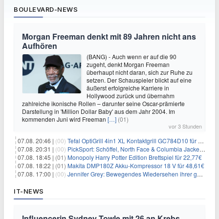
BOULEVARD-NEWS
Morgan Freeman denkt mit 89 Jahren nicht ans
Aufhören
(BANG) - Auch wenn er auf die 90
zugeht, denkt Morgan Freeman
überhaupt nicht daran, sich zur Ruhe zu
setzen. Der Schauspieler blickt auf eine
äußerst erfolgreiche Karriere in
Hollywood zurück und übernahm
zahlreiche ikonische Rollen – darunter seine Oscar-prämierte
Darstellung in 'Million Dollar Baby' aus dem Jahr 2004. Im
kommenden Juni wird Freeman
[…]
(01)
vor 3 Stunden
07.08. 20:46 |
(00)
Tefal OptiGrill 4in1 XL Kontaktgrill GC784D10 für 239,99€
07.08. 20:31 |
(00)
PickSport: Schöffel, North Face & Columbia Jacken ab 39,60€
07.08. 18:45 |
(01)
Monopoly Harry Potter Edition Brettspiel für 22,77€
07.08. 18:22 |
(01)
Makita DMP180Z Akku-Kompressor 18 V für 48,61€
07.08. 17:00 |
(00)
Jennifer Grey: Bewegendes Wiedersehen ihrer geschiedenen Eltern kurz vor dem Tod ihrer Mutter
IT-NEWS
Influencerin Sydney Towle mit 26 an Krebs