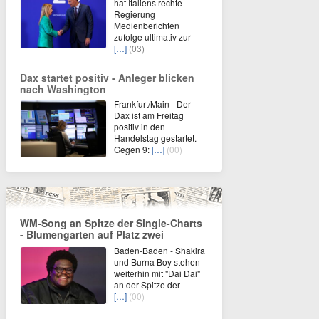
hat Italiens rechte
Regierung
Medienberichten
zufolge ultimativ zur
[…]
(03)
Dax startet positiv - Anleger blicken
nach Washington
Frankfurt/Main - Der
Dax ist am Freitag
positiv in den
Handelstag gestartet.
Gegen 9:
[…]
(00)
WM-Song an Spitze der Single-Charts
- Blumengarten auf Platz zwei
Baden-Baden - Shakira
und Burna Boy stehen
weiterhin mit "Dai Dai"
an der Spitze der
[…]
(00)