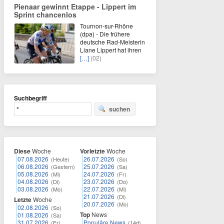
Pienaar gewinnt Etappe - Lippert im
Sprint chancenlos
Tournon-sur-Rhône
(dpa) - Die frühere
deutsche Rad-Meisterin
Liane Lippert hat ihren
[…]
(02)
Suchbegriff
suchen
Diese
Woche
Vorletzte
Woche
07.08.2026
26.07.2026
(Heute)
(So)
06.08.2026
25.07.2026
(Gestern)
(Sa)
05.08.2026
24.07.2026
(Mi)
(Fr)
04.08.2026
23.07.2026
(Di)
(Do)
03.08.2026
22.07.2026
(Mo)
(Mi)
21.07.2026
(Di)
Letzte
Woche
20.07.2026
(Mo)
02.08.2026
(So)
Top
News
01.08.2026
(Sa)
31.07.2026
Populäre News
(Fr)
(14d)