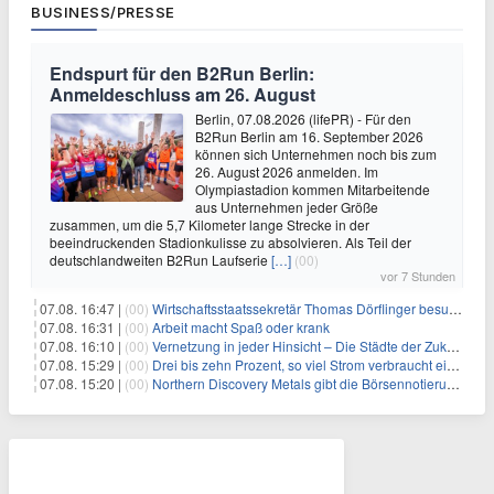
BUSINESS/PRESSE
Endspurt für den B2Run Berlin:
Anmeldeschluss am 26. August
Berlin, 07.08.2026 (lifePR) - Für den
B2Run Berlin am 16. September 2026
können sich Unternehmen noch bis zum
26. August 2026 anmelden. Im
Olympiastadion kommen Mitarbeitende
aus Unternehmen jeder Größe
zusammen, um die 5,7 Kilometer lange Strecke in der
beeindruckenden Stadionkulisse zu absolvieren. Als Teil der
deutschlandweiten B2Run Laufserie
[…]
(00)
vor 7 Stunden
07.08. 16:47 |
(00)
Wirtschaftsstaatssekretär Thomas Dörflinger besucht Handwerksbetrieb im Kammerbezirk Freiburg
07.08. 16:31 |
(00)
Arbeit macht Spaß oder krank
07.08. 16:10 |
(00)
Vernetzung in jeder Hinsicht – Die Städte der Zukunft sind grün-blau
07.08. 15:29 |
(00)
Drei bis zehn Prozent, so viel Strom verbraucht ein Aufzug im Gebäude
07.08. 15:20 |
(00)
Northern Discovery Metals gibt die Börsennotierung an der Frankfurter Wertpapierbörse bekannt