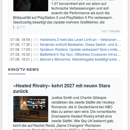
1.07 konzentriert sich vor allem auf
technische Verbesserungen und soll
sowohl die Performance als auch die
Bildqualität auf PlayStation 5 und PlayStation 5 Pro verbessern.
Gleichzeitig beseitigt das Update mehrere Grafikfehler, die
[…]
(00)
vor 1 Stunde
07.08. 18:59 |
(00)
Helldivers 2 hebt das Level-Limit an – Veteranen können endlich weiter aufsteigen
07.08. 17:30 |
(00)
Nintendo enthüllt Bestseller: Diese Switch- und Switch-2-Spiele verkaufen sich am besten
07.08. 17:00 |
(00)
Splatoon Raiders: Update verbessert Tank-Limiter und behebt Bugs
07.08. 16:30 |
(00)
Battlefield 6 Top Gun: Offizielles Crossover mit exklusiven Inhalten angekündigt
07.08. 16:01 |
(00)
Marvel’s Wolverine: Altersfreigabe bestätigt extreme Gewalt und düstere Szenen
KINO/TV-NEWS
«Heated Rivalry» kehrt 2027 mit neuen Stars
zurück
Justice Smith und Charlie Gillespie
verstärken die zweite Staffel der Hockey-
Romanze, die in Deutschland bei HBO
Max zu sehen sein wird. Die romantische
Dramaserie Heated Rivalry erhält eine
zweite Staffel. Wie Sky UK bekannt gab,
kehrt die auf Rachel Reids „Game Changers“-Romanen
basierende Produktion im Frühjahr 2027 in Großbritannien und