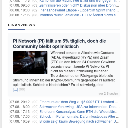
07.08. 11:46 |
(00)
Kampf um die Macht: Wer ist für und wer gegen Infantino?
07.08. 09:50 |
(03)
Zentralisieren oder nicht? Diskussion über Drohnenabwehr
06.08. 18:00 |
(02)
Pienaar gewinnt Etappe - Lippert im Sprint chancenlos
06.08. 17:05 |
(08)
Infantino räumt Fehler ein - UEFA: Ändert nichts an Boykott
FINANZNEWS
Pi Network (PI) fällt um 5% täglich, doch die
Community bleibt optimistisch
Während bekannte Altcoins wie Cardano
(ADA), Hyperliquid (HYPE) und Zcash
(ZEC) in den letzten 24 Stunden Gewinne
verzeichneten, konnte Pi Network's PI
nicht an dieser Entwicklung teilhaben.
Trotz des erneuten Rückgangs bleibt die
Stimmung innerhalb der Krypto-Community gegenüber PI äußerst
optimistisch. Schlechte Nachrichten? Es ist schwierig, eine
[…]
(00)
vor 2 Stunden
07.08. 20:12 |
(00)
Ethereum auf dem Weg zu $5.000? ETH erobert wichtige Marke zurück, während Institutionen weiter akkumulieren
07.08. 18:00 |
(00)
Schwacher Yen zwingt USA zur Intervention: Das größte Risiko seit 15 Jahren
07.08. 17:13 |
(00)
Ethereum-Kursanalyse: Kann ETH die Widerstände der gleitenden Durchschnitte überwinden?
07.08. 17:00 |
(00)
Schock im Portemonnaie: Darum kostet das Alter deutlich mehr als Sie denken
07.08. 16:59 |
(00)
Bitcoin zeigt kaum Bewegung nach schwachen US-Arbeitsmarktdaten, Fed-Zinserhöhungschancen sinken auf 44%