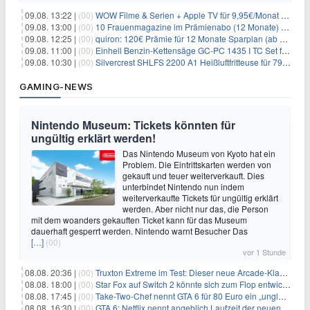
09.08. 13:22 |
(00)
WOW Filme & Serien + Apple TV für 9,95€/Monat // Alles von WOW (Filme, Serien, Live-Sport) für 34,97€/Monat
09.08. 13:00 |
(00)
10 Frauenmagazine im Prämienabo (12 Monate) mit Prämien bis zu 225€
09.08. 12:25 |
(00)
quiron: 120€ Prämie für 12 Monate Sparplan (ab 100€/Monat)
09.08. 11:00 |
(00)
Einhell Benzin-Kettensäge GC-PC 1435 I TC Set für 99,99€
09.08. 10:30 |
(00)
Silvercrest SHLFS 2200 A1 Heißluftfritteuse für 79,99€ – Grill & Räucherfunktion
GAMING-NEWS
Nintendo Museum: Tickets könnten für
ungültig erklärt werden!
Das Nintendo Museum von Kyoto hat ein
Problem. Die Eintrittskarten werden von
gekauft und teuer weiterverkauft. Dies
unterbindet Nintendo nun indem
weiterverkaufte Tickets für ungültig erklärt
werden. Aber nicht nur das, die Person
mit dem woanders gekauften Ticket kann für das Museum
dauerhaft gesperrt werden. Nintendo warnt Besucher Das
[…]
(00)
vor 1 Stunde
08.08. 20:36 |
(00)
Truxton Extreme im Test: Dieser neue Arcade-Klassiker verzeiht dir gar nichts
08.08. 18:00 |
(00)
Star Fox auf Switch 2 könnte sich zum Flop entwickeln
08.08. 17:45 |
(00)
Take-Two-Chef nennt GTA 6 für 80 Euro ein „unglaubliches Schnäppchen“
08.08. 16:30 |
(00)
GTA 6: Netflix nennt angeblich Laufzeit der neuen Gameplay-Präsentation