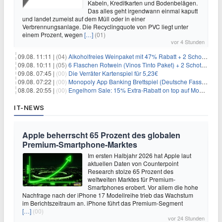
Kabeln, Kreditkarten und Bodenbelägen.
Das alles geht irgendwann einmal kaputt
und landet zumeist auf dem Müll oder in einer
Verbrennungsanlage. Die Recyclingquote von PVC liegt unter
einem Prozent, wegen
[…]
(01)
vor 4 Stunden
09.08. 11:11 |
(04)
Alkoholfreies Weinpaket mit 47% Rabatt + 2 Schott Zwiesel Gläser GRATIS für 29,99€
09.08. 10:11 |
(05)
6 Flaschen Rotwein (Vinos Tinto Paket) + 2 Schott Zwiesel Gläser für 25,99€ inkl. Versand
09.08. 07:45 |
(00)
Die Verräter Kartenspiel für 5,23€
09.08. 07:22 |
(00)
Monopoly App Banking Brettspiel (Deutsche Fassung) für 9,84€
08.08. 20:55 |
(00)
Engelhorn Sale: 15% Extra-Rabatt on top auf Mode- und Sport-Artikel
IT-NEWS
Apple beherrscht 65 Prozent des globalen
Premium-Smartphone-Marktes
Im ersten Halbjahr 2026 hat Apple laut
aktuellen Daten von Counterpoint
Research stolze 65 Prozent des
weltweiten Marktes für Premium-
Smartphones erobert. Vor allem die hohe
Nachfrage nach der iPhone 17 Modellreihe trieb das Wachstum
im Berichtszeitraum an. iPhone führt das Premium-Segment
[…]
(00)
vor 24 Stunden