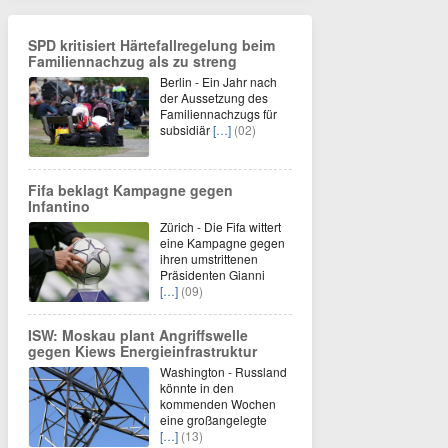
SPD kritisiert Härtefallregelung beim
Familiennachzug als zu streng
Berlin - Ein Jahr nach
der Aussetzung des
Familiennachzugs für
subsidiär
[…]
(02)
Fifa beklagt Kampagne gegen
Infantino
Zürich - Die Fifa wittert
eine Kampagne gegen
ihren umstrittenen
Präsidenten Gianni
[…]
(09)
ISW: Moskau plant Angriffswelle
gegen Kiews Energieinfrastruktur
Washington - Russland
könnte in den
kommenden Wochen
eine großangelegte
[…]
(13)