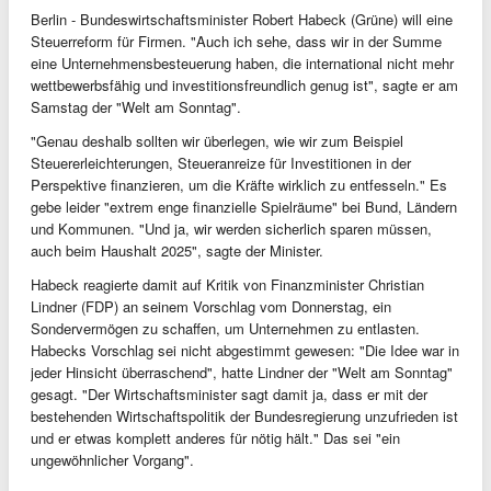
Berlin - Bundeswirtschaftsminister Robert Habeck (Grüne) will eine
Steuerreform für Firmen. "Auch ich sehe, dass wir in der Summe
eine Unternehmensbesteuerung haben, die international nicht mehr
wettbewerbsfähig und investitionsfreundlich genug ist", sagte er am
Samstag der "Welt am Sonntag".
"Genau deshalb sollten wir überlegen, wie wir zum Beispiel
Steuererleichterungen, Steueranreize für Investitionen in der
Perspektive finanzieren, um die Kräfte wirklich zu entfesseln." Es
gebe leider "extrem enge finanzielle Spielräume" bei Bund, Ländern
und Kommunen. "Und ja, wir werden sicherlich sparen müssen,
auch beim Haushalt 2025", sagte der Minister.
Habeck reagierte damit auf Kritik von Finanzminister Christian
Lindner (FDP) an seinem Vorschlag vom Donnerstag, ein
Sondervermögen zu schaffen, um Unternehmen zu entlasten.
Habecks Vorschlag sei nicht abgestimmt gewesen: "Die Idee war in
jeder Hinsicht überraschend", hatte Lindner der "Welt am Sonntag"
gesagt. "Der Wirtschaftsminister sagt damit ja, dass er mit der
bestehenden Wirtschaftspolitik der Bundesregierung unzufrieden ist
und er etwas komplett anderes für nötig hält." Das sei "ein
ungewöhnlicher Vorgang".