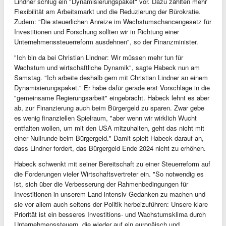
Lindner schlug ein "Dynamisierungspaket" vor. Dazu zählten mehr
Flexibilität am Arbeitsmarkt und die Reduzierung der Bürokratie.
Zudem: "Die steuerlichen Anreize im Wachstumschancengesetz für
Investitionen und Forschung sollten wir in Richtung einer
Unternehmenssteuerreform ausdehnen", so der Finanzminister.
"Ich bin da bei Christian Lindner: Wir müssen mehr tun für
Wachstum und wirtschaftliche Dynamik", sagte Habeck nun am
Samstag. "Ich arbeite deshalb gern mit Christian Lindner an einem
Dynamisierungspaket." Er habe dafür gerade erst Vorschläge in die
"gemeinsame Regierungsarbeit" eingebracht. Habeck lehnt es aber
ab, zur Finanzierung auch beim Bürgergeld zu sparen. Zwar gebe
es wenig finanziellen Spielraum, "aber wenn wir wirklich Wucht
entfalten wollen, um mit den USA mitzuhalten, geht das nicht mit
einer Nullrunde beim Bürgergeld." Damit spielt Habeck darauf an,
dass Lindner fordert, das Bürgergeld Ende 2024 nicht zu erhöhen.
Habeck schwenkt mit seiner Bereitschaft zu einer Steuerreform auf
die Forderungen vieler Wirtschaftsvertreter ein. "So notwendig es
ist, sich über die Verbesserung der Rahmenbedingungen für
Investitionen in unserem Land intensiv Gedanken zu machen und
sie vor allem auch seitens der Politik herbeizuführen: Unsere klare
Priorität ist ein besseres Investitions- und Wachstumsklima durch
Unternehmenssteuern, die wieder auf ein europäisch und