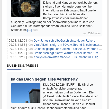
tätig sind und Kunden weltweit bedienen,
stehen oft vor Herausforderungen bei
internationalen Zahlungen. Traditionelle
Banken sind häufig nicht auf die
Komplexität solcher Transaktionen
ausgelegt. Verzögerungen bei Überweisungen und zusätzliche
Gebühren durch Korrespondenzbanken sind keine Seltenheit.
Stablecoins
[…]
(00)
vor 35 Minuten
09.08. 12:00 |
(00)
Dow Jones schreibt Geschichte: Neuer Rekord – und Amazon knackt die nächste Billionen-Marke
09.08. 11:56 |
(00)
Viral Altcoin steigt um 50%, während Bitcoin unter $65.000 fällt
09.08. 11:00 |
(00)
China tätigt größten Goldkauf seit 2023, während Goldpreis um 8% steigt
09.08. 10:00 |
(00)
Cramer schlägt Alarm: Warum dieser Börsen-Crash die beste Einstiegschance seit Monaten ist
09.08. 09:19 |
(00)
Analysten erwarten stärkste Kursumkehr für XRP, während Polymarket skeptisch bleibt
BUSINESS/PRESSE
Ist das Dach gegen alles versichert?
Kiel, 09.08.2026 (lifePR) - Es klingt so
einfach: Versicherungsvertrag
unterschreiben und zurücklehnen. Die
„Vollkasko-Mentalität“ vieler Hausbesitzer
und Hausverwaltungen kann sich im
Schadensfall rächen. Denn die Realität
sieht anders aus: „Unsere Dachdeckerbetriebe sind nach