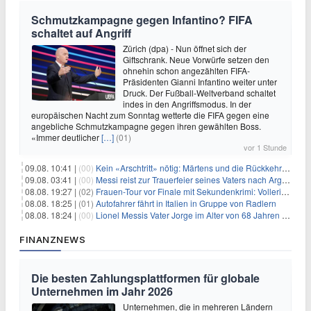
Schmutzkampagne gegen Infantino? FIFA
schaltet auf Angriff
Zürich (dpa) - Nun öffnet sich der
Giftschrank. Neue Vorwürfe setzen den
ohnehin schon angezählten FIFA-
Präsidenten Gianni Infantino weiter unter
Druck. Der Fußball-Weltverband schaltet
indes in den Angriffsmodus. In der
europäischen Nacht zum Sonntag wetterte die FIFA gegen eine
angebliche Schmutzkampagne gegen ihren gewählten Boss.
«Immer deutlicher
[…]
(01)
vor 1 Stunde
09.08. 10:41 |
(00)
Kein «Arschtritt» nötig: Märtens und die Rückkehr nach Paris
09.08. 03:41 |
(00)
Messi reist zur Trauerfeier seines Vaters nach Argentinien
08.08. 19:27 |
(02)
Frauen-Tour vor Finale mit Sekundenkrimi: Vollering in Gelb
08.08. 18:25 |
(01)
Autofahrer fährt in Italien in Gruppe von Radlern
08.08. 18:24 |
(00)
Lionel Messis Vater Jorge im Alter von 68 Jahren gestorben
FINANZNEWS
Die besten Zahlungsplattformen für globale
Unternehmen im Jahr 2026
Unternehmen, die in mehreren Ländern