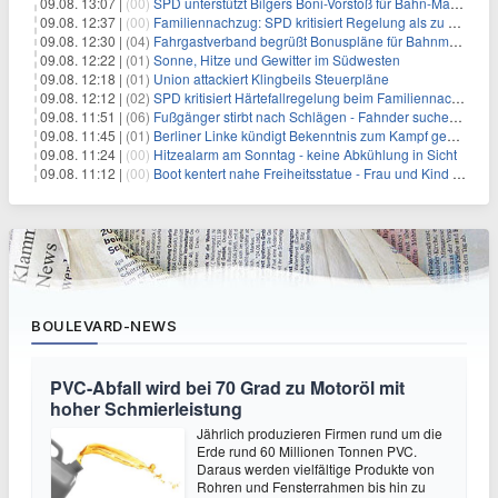
09.08. 13:07 |
(00)
SPD unterstützt Bilgers Boni-Vorstoß für Bahn-Manager
09.08. 12:37 |
(00)
Familiennachzug: SPD kritisiert Regelung als zu streng
09.08. 12:30 |
(04)
Fahrgastverband begrüßt Bonuspläne für Bahnmanager
09.08. 12:22 |
(01)
Sonne, Hitze und Gewitter im Südwesten
09.08. 12:18 |
(01)
Union attackiert Klingbeils Steuerpläne
09.08. 12:12 |
(02)
SPD kritisiert Härtefallregelung beim Familiennachzug als zu streng
09.08. 11:51 |
(06)
Fußgänger stirbt nach Schlägen - Fahnder suchen Autofahrer
09.08. 11:45 |
(01)
Berliner Linke kündigt Bekenntnis zum Kampf gegen Antisemitismus an
09.08. 11:24 |
(00)
Hitzealarm am Sonntag - keine Abkühlung in Sicht
09.08. 11:12 |
(00)
Boot kentert nahe Freiheitsstatue - Frau und Kind sterben
BOULEVARD-NEWS
PVC-Abfall wird bei 70 Grad zu Motoröl mit
hoher Schmierleistung
Jährlich produzieren Firmen rund um die
Erde rund 60 Millionen Tonnen PVC.
Daraus werden vielfältige Produkte von
Rohren und Fensterrahmen bis hin zu