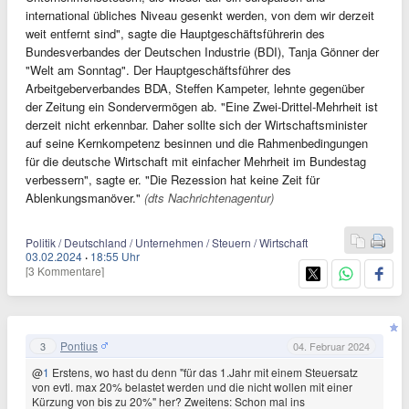
international übliches Niveau gesenkt werden, von dem wir derzeit
weit entfernt sind", sagte die Hauptgeschäftsführerin des
Bundesverbandes der Deutschen Industrie (BDI), Tanja Gönner der
"Welt am Sonntag". Der Hauptgeschäftsführer des
Arbeitgeberverbandes BDA, Steffen Kampeter, lehnte gegenüber
der Zeitung ein Sondervermögen ab. "Eine Zwei-Drittel-Mehrheit ist
derzeit nicht erkennbar. Daher sollte sich der Wirtschaftsminister
auf seine Kernkompetenz besinnen und die Rahmenbedingungen
für die deutsche Wirtschaft mit einfacher Mehrheit im Bundestag
verbessern", sagte er. "Die Rezession hat keine Zeit für
Ablenkungsmanöver."
(dts Nachrichtenagentur)
Politik / Deutschland / Unternehmen / Steuern / Wirtschaft
03.02.2024
·
18:55 Uhr
[3 Kommentare]
Pontius
3
04. Februar 2024
@
1
Erstens, wo hast du denn "für das 1.Jahr mit einem Steuersatz
von evtl. max 20% belastet werden und die nicht wollen mit einer
Kürzung von bis zu 20%" her? Zweitens: Schon mal ins