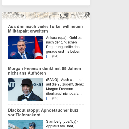
Aus drei mach viele: Türkei will neuen
Militärpakt erweitern
Ankara (dpa) - Geht es
nach der türkischen
Regierung, sollte das
gerade erst ins Leben
[…]
(04)
Morgan Freeman denkt mit 89 Jahren
nicht ans Aufhören
(BANG) - Auch wenn er
auf die 90 zugeht, denkt
Morgan Freeman
überhaupt nicht daran,
[…]
(02)
Blackout stoppt Apnoetaucher kurz
vor Tiefenrekord
Starnberg (dpa/lby) -
Applaus am Boot,