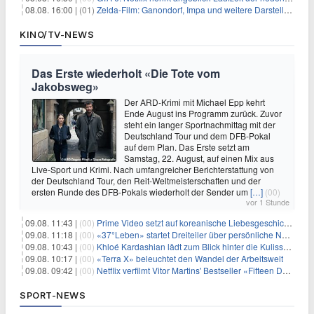
08.08. 16:00 |
(01)
Zelda-Film: Ganondorf, Impa und weitere Darsteller sollen feststehen
KINO/TV-NEWS
Das Erste wiederholt «Die Tote vom
Jakobsweg»
Der ARD-Krimi mit Michael Epp kehrt
Ende August ins Programm zurück. Zuvor
steht ein langer Sportnachmittag mit der
Deutschland Tour und dem DFB-Pokal
auf dem Plan. Das Erste setzt am
Samstag, 22. August, auf einen Mix aus
Live-Sport und Krimi. Nach umfangreicher Berichterstattung von
der Deutschland Tour, den Reit-Weltmeisterschaften und der
ersten Runde des DFB-Pokals wiederholt der Sender um
[…]
(00)
vor 1 Stunde
09.08. 11:43 |
(00)
Prime Video setzt auf koreanische Liebesgeschichte
09.08. 11:18 |
(00)
«37°Leben» startet Dreiteiler über persönliche Neuanfänge
09.08. 10:43 |
(00)
Khloé Kardashian lädt zum Blick hinter die Kulissen ihres Freundeskreises
09.08. 10:17 |
(00)
«Terra X» beleuchtet den Wandel der Arbeitswelt
09.08. 09:42 |
(00)
Netflix verfilmt Vitor Martins' Bestseller «Fifteen Days»
SPORT-NEWS