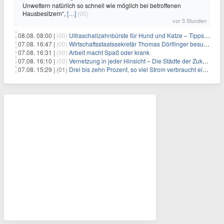
Unwettern natürlich so schnell wie möglich bei betroffenen
Hausbesitzern“,
[…]
(00)
vor 5 Stunden
08.08. 08:00 |
(00)
Ultraschallzahnbürste für Hund und Katze – Tipps zur erfolgreichen Eingewöhnung
07.08. 16:47 |
(00)
Wirtschaftsstaatssekretär Thomas Dörflinger besucht Handwerksbetrieb im Kammerbezirk Freiburg
07.08. 16:31 |
(00)
Arbeit macht Spaß oder krank
07.08. 16:10 |
(00)
Vernetzung in jeder Hinsicht – Die Städte der Zukunft sind grün-blau
07.08. 15:29 |
(01)
Drei bis zehn Prozent, so viel Strom verbraucht ein Aufzug im Gebäude