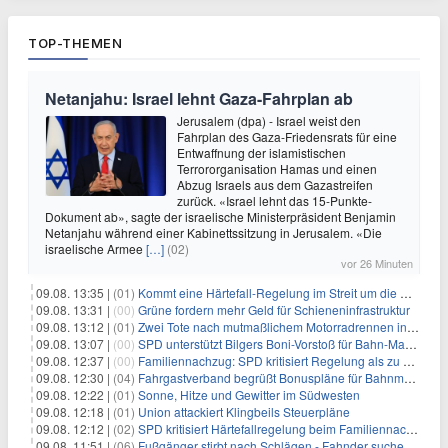
TOP-THEMEN
Netanjahu: Israel lehnt Gaza-Fahrplan ab
Jerusalem (dpa) - Israel weist den
Fahrplan des Gaza-Friedensrats für eine
Entwaffnung der islamistischen
Terrororganisation Hamas und einen
Abzug Israels aus dem Gazastreifen
zurück. «Israel lehnt das 15-Punkte-
Dokument ab», sagte der israelische Ministerpräsident Benjamin
Netanjahu während einer Kabinettssitzung in Jerusalem. «Die
israelische Armee
[…]
(02)
vor 26 Minuten
09.08. 13:35 |
(01)
Kommt eine Härtefall-Regelung im Streit um die Rente mit 63?
09.08. 13:31 |
(00)
Grüne fordern mehr Geld für Schieneninfrastruktur
09.08. 13:12 |
(01)
Zwei Tote nach mutmaßlichem Motorradrennen in Köln
09.08. 13:07 |
(00)
SPD unterstützt Bilgers Boni-Vorstoß für Bahn-Manager
09.08. 12:37 |
(00)
Familiennachzug: SPD kritisiert Regelung als zu streng
09.08. 12:30 |
(04)
Fahrgastverband begrüßt Bonuspläne für Bahnmanager
09.08. 12:22 |
(01)
Sonne, Hitze und Gewitter im Südwesten
09.08. 12:18 |
(01)
Union attackiert Klingbeils Steuerpläne
09.08. 12:12 |
(02)
SPD kritisiert Härtefallregelung beim Familiennachzug als zu streng
09.08. 11:51 |
(06)
Fußgänger stirbt nach Schlägen - Fahnder suchen Autofahrer