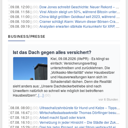
09.08. 12:00 |
(00)
Dow Jones schreibt Geschichte: Neuer Rekord – und Amazon knackt die nächste Billionen-Marke
09.08. 11:56 |
(00)
Viral Altcoin steigt um 50%, während Bitcoin unter $65.000 fällt
09.08. 11:00 |
(00)
China tätigt größten Goldkauf seit 2023, während Goldpreis um 8% steigt
09.08. 10:00 |
(00)
Cramer schlägt Alarm: Warum dieser Börsen-Crash die beste Einstiegschance seit Monaten ist
09.08. 09:19 |
(00)
Analysten erwarten stärkste Kursumkehr für XRP, während Polymarket skeptisch bleibt
BUSINESS/PRESSE
Ist das Dach gegen alles versichert?
Kiel, 09.08.2026 (lifePR) - Es klingt so
einfach: Versicherungsvertrag
unterschreiben und zurücklehnen. Die
„Vollkasko-Mentalität“ vieler Hausbesitzer
und Hausverwaltungen kann sich im
Schadensfall rächen. Denn die Realität
sieht anders aus: „Unsere Dachdeckerbetriebe sind nach
Unwettern natürlich so schnell wie möglich bei betroffenen
Hausbesitzern“,
[…]
(00)
vor 6 Stunden
08.08. 08:00 |
(00)
Ultraschallzahnbürste für Hund und Katze – Tipps zur erfolgreichen Eingewöhnung
07.08. 16:47 |
(00)
Wirtschaftsstaatssekretär Thomas Dörflinger besucht Handwerksbetrieb im Kammerbezirk Freiburg
07.08. 16:31 |
(00)
Arbeit macht Spaß oder krank
07.08. 16:10 |
(00)
Vernetzung in jeder Hinsicht – Die Städte der Zukunft sind grün-blau
07.08. 15:29 |
(01)
Drei bis zehn Prozent, so viel Strom verbraucht ein Aufzug im Gebäude