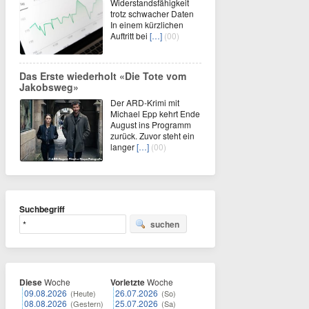
Widerstandsfähigkeit
trotz schwacher Daten
In einem kürzlichen
Auftritt bei
[…]
(00)
Das Erste wiederholt «Die Tote vom
Jakobsweg»
Der ARD-Krimi mit
Michael Epp kehrt Ende
August ins Programm
zurück. Zuvor steht ein
langer
[…]
(00)
Suchbegriff
suchen
Diese
Woche
Vorletzte
Woche
09.08.2026
26.07.2026
(Heute)
(So)
08.08.2026
25.07.2026
(Gestern)
(Sa)