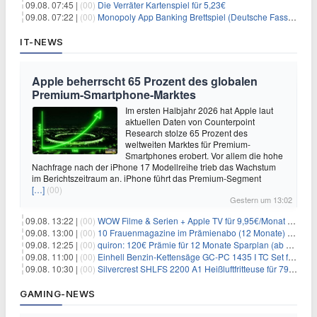
09.08. 07:45 |
(00)
Die Verräter Kartenspiel für 5,23€
09.08. 07:22 |
(00)
Monopoly App Banking Brettspiel (Deutsche Fassung) für 9,84€
IT-NEWS
Apple beherrscht 65 Prozent des globalen
Premium-Smartphone-Marktes
Im ersten Halbjahr 2026 hat Apple laut
aktuellen Daten von Counterpoint
Research stolze 65 Prozent des
weltweiten Marktes für Premium-
Smartphones erobert. Vor allem die hohe
Nachfrage nach der iPhone 17 Modellreihe trieb das Wachstum
im Berichtszeitraum an. iPhone führt das Premium-Segment
[…]
(00)
Gestern um 13:02
09.08. 13:22 |
(00)
WOW Filme & Serien + Apple TV für 9,95€/Monat // Alles von WOW (Filme, Serien, Live-Sport) für 34,97€/Monat
09.08. 13:00 |
(00)
10 Frauenmagazine im Prämienabo (12 Monate) mit Prämien bis zu 225€
09.08. 12:25 |
(00)
quiron: 120€ Prämie für 12 Monate Sparplan (ab 100€/Monat)
09.08. 11:00 |
(00)
Einhell Benzin-Kettensäge GC-PC 1435 I TC Set für 99,99€
09.08. 10:30 |
(00)
Silvercrest SHLFS 2200 A1 Heißluftfritteuse für 79,99€ – Grill & Räucherfunktion
GAMING-NEWS