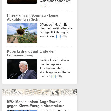
Waldbrands haben am
[…]
(00)
Hitzealarm am Sonntag - keine
Abkühlung in Sicht
Offenbach (dpa) - Es
bleibt schweißtreibend -
richtige Abkühlung ist
auch in den
[…]
(00)
Kubicki drängt auf Ende der
Frühverrentung
Berlin - In der Debatte
um die geplante
Abschaffung der
abschlagsfreien Rente
nach 45
[…]
(18)
ISW: Moskau plant Angriffswelle
gegen Kiews Energieinfrastruktur