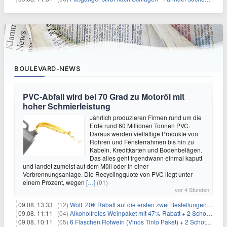
BOULEVARD-NEWS
PVC-Abfall wird bei 70 Grad zu Motoröl mit
hoher Schmierleistung
Jährlich produzieren Firmen rund um die
Erde rund 60 Millionen Tonnen PVC.
Daraus werden vielfältige Produkte von
Rohren und Fensterrahmen bis hin zu
Kabeln, Kreditkarten und Bodenbelägen.
Das alles geht irgendwann einmal kaputt
und landet zumeist auf dem Müll oder in einer
Verbrennungsanlage. Die Recyclingquote von PVC liegt unter
einem Prozent, wegen
[…]
(01)
vor 4 Stunden
09.08. 13:33 |
(12)
Wolt: 20€ Rabatt auf die ersten zwei Bestellungen für Neukunden
09.08. 11:11 |
(04)
Alkoholfreies Weinpaket mit 47% Rabatt + 2 Schott Zwiesel Gläser GRATIS für 29,99€
09.08. 10:11 |
(05)
6 Flaschen Rotwein (Vinos Tinto Paket) + 2 Schott Zwiesel Gläser für 25,99€ inkl. Versand