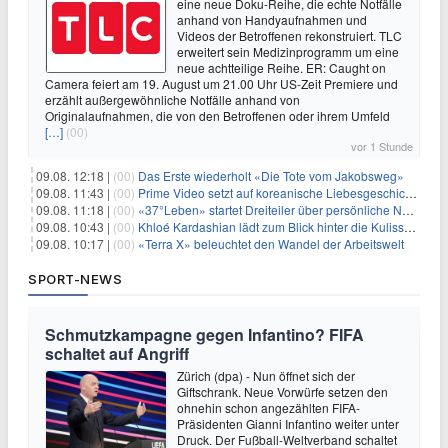
eine neue Doku-Reihe, die echte Notfälle
anhand von Handyaufnahmen und
Videos der Betroffenen rekonstruiert. TLC
erweitert sein Medizinprogramm um eine
neue achtteilige Reihe. ER: Caught on
Camera feiert am 19. August um 21.00 Uhr US-Zeit Premiere und
erzählt außergewöhnliche Notfälle anhand von
Originalaufnahmen, die von den Betroffenen oder ihrem Umfeld
[…]
(00)
vor 1 Stunde
09.08. 12:18 |
(00)
Das Erste wiederholt «Die Tote vom Jakobsweg»
09.08. 11:43 |
(00)
Prime Video setzt auf koreanische Liebesgeschichte
09.08. 11:18 |
(00)
«37°Leben» startet Dreiteiler über persönliche Neuanfänge
09.08. 10:43 |
(00)
Khloé Kardashian lädt zum Blick hinter die Kulissen ihres Freundeskreises
09.08. 10:17 |
(00)
«Terra X» beleuchtet den Wandel der Arbeitswelt
SPORT-NEWS
Schmutzkampagne gegen Infantino? FIFA
schaltet auf Angriff
Zürich (dpa) - Nun öffnet sich der
Giftschrank. Neue Vorwürfe setzen den
ohnehin schon angezählten FIFA-
Präsidenten Gianni Infantino weiter unter
Druck. Der Fußball-Weltverband schaltet