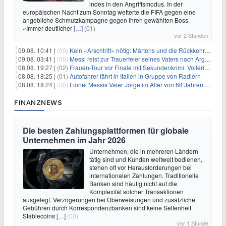
indes in den Angriffsmodus. In der
europäischen Nacht zum Sonntag wetterte die FIFA gegen eine
angebliche Schmutzkampagne gegen ihren gewählten Boss.
«Immer deutlicher
[…]
(01)
vor 2 Stunden
09.08. 10:41 |
(00)
Kein «Arschtritt» nötig: Märtens und die Rückkehr nach Paris
09.08. 03:41 |
(00)
Messi reist zur Trauerfeier seines Vaters nach Argentinien
08.08. 19:27 |
(02)
Frauen-Tour vor Finale mit Sekundenkrimi: Vollering in Gelb
08.08. 18:25 |
(01)
Autofahrer fährt in Italien in Gruppe von Radlern
08.08. 18:24 |
(00)
Lionel Messis Vater Jorge im Alter von 68 Jahren gestorben
FINANZNEWS
Die besten Zahlungsplattformen für globale
Unternehmen im Jahr 2026
Unternehmen, die in mehreren Ländern
tätig sind und Kunden weltweit bedienen,
stehen oft vor Herausforderungen bei
internationalen Zahlungen. Traditionelle
Banken sind häufig nicht auf die
Komplexität solcher Transaktionen
ausgelegt. Verzögerungen bei Überweisungen und zusätzliche
Gebühren durch Korrespondenzbanken sind keine Seltenheit.
Stablecoins
[…]
(00)
vor 1 Stunde