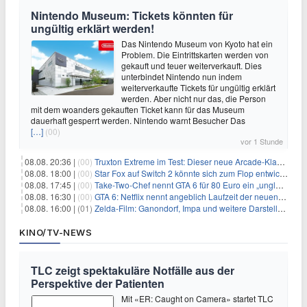
Nintendo Museum: Tickets könnten für
ungültig erklärt werden!
Das Nintendo Museum von Kyoto hat ein
Problem. Die Eintrittskarten werden von
gekauft und teuer weiterverkauft. Dies
unterbindet Nintendo nun indem
weiterverkaufte Tickets für ungültig erklärt
werden. Aber nicht nur das, die Person
mit dem woanders gekauften Ticket kann für das Museum
dauerhaft gesperrt werden. Nintendo warnt Besucher Das
[…]
(00)
vor 1 Stunde
08.08. 20:36 |
(00)
Truxton Extreme im Test: Dieser neue Arcade-Klassiker verzeiht dir gar nichts
08.08. 18:00 |
(00)
Star Fox auf Switch 2 könnte sich zum Flop entwickeln
08.08. 17:45 |
(00)
Take-Two-Chef nennt GTA 6 für 80 Euro ein „unglaubliches Schnäppchen“
08.08. 16:30 |
(00)
GTA 6: Netflix nennt angeblich Laufzeit der neuen Gameplay-Präsentation
08.08. 16:00 |
(01)
Zelda-Film: Ganondorf, Impa und weitere Darsteller sollen feststehen
KINO/TV-NEWS
TLC zeigt spektakuläre Notfälle aus der
Perspektive der Patienten
Mit «ER: Caught on Camera» startet TLC