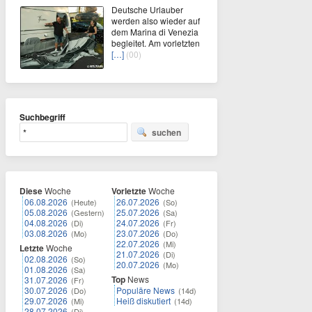
Deutsche Urlauber
werden also wieder auf
dem Marina di Venezia
begleitet. Am vorletzten
[…]
(00)
Suchbegriff
suchen
Diese
Woche
Vorletzte
Woche
06.08.2026
26.07.2026
(Heute)
(So)
05.08.2026
25.07.2026
(Gestern)
(Sa)
04.08.2026
24.07.2026
(Di)
(Fr)
03.08.2026
23.07.2026
(Mo)
(Do)
22.07.2026
(Mi)
Letzte
Woche
21.07.2026
(Di)
02.08.2026
(So)
20.07.2026
(Mo)
01.08.2026
(Sa)
Top
News
31.07.2026
(Fr)
30.07.2026
Populäre News
(Do)
(14d)
29.07.2026
Heiß diskutiert
(Mi)
(14d)
28.07.2026
(Di)