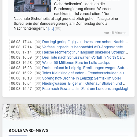
Sicherheitsrates" - doch ob die
Bundesregierung diesem Wunsch
nachkommt, ist vorerst offen. "Der
Nationale Sicherheitsrat tagt grundsätzlich geheim", sagte eine
Sprecherin der Bundesregierung am Donnerstag der dts
Nachrichtenagentur.
[…]
(00)
vor 15 Minuten
06.08. 17:44 |
(00)
Dax legt geringfügig zu - Investoren sehen Nachholpotenzial
06.08. 17:14 |
(04)
Verfassungsschutz beobachtet AfD-Abgeordneten Nolte
06.08. 17:14 |
(03)
Reiche rechtfertigt nur langsam sinkende Strompreise
06.08. 16:59 |
(01)
Drei Tote nach Schusswaffen-Vorfall in North Carolina
06.08. 16:28 |
(02)
Weiter 50 Millionen Euro im Lotto-Jackpot
06.08. 16:23 |
(00)
Drohnenfund in Leipzig: Ermittlungen wegen Sabotage und Spionage
06.08. 16:22 |
(06)
Totes Kleinkind gefunden - Fremdverschulden ausgeschlossen
06.08. 16:18 |
(00)
Sprengstoff-Drohne in Leipzig: Semtex im Spiel
06.08. 16:04 |
(00)
Niedrigwasser: Bilger will Güter auf Straßen und Schienen bringen
06.08. 15:47 |
(02)
Frau nach Gewalttat im Zentrum Londons angeklagt
BOULEVARD-NEWS