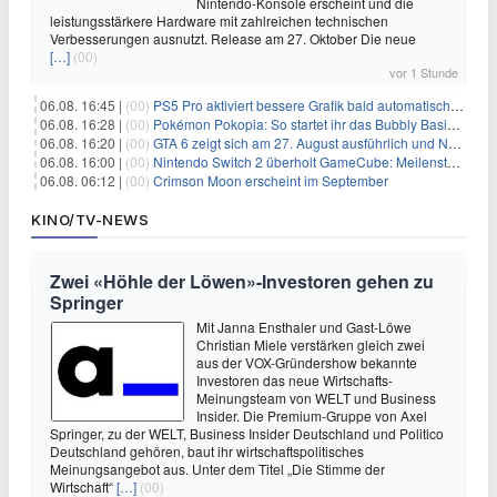
Nintendo-Konsole erscheint und die
leistungsstärkere Hardware mit zahlreichen technischen
Verbesserungen ausnutzt. Release am 27. Oktober Die neue
[…]
(00)
vor 1 Stunde
06.08. 16:45 |
(00)
PS5 Pro aktiviert bessere Grafik bald automatisch, aber das Update ist kleiner als gedacht
06.08. 16:28 |
(00)
Pokémon Pokopia: So startet ihr das Bubbly Basin-DLC
06.08. 16:20 |
(00)
GTA 6 zeigt sich am 27. August ausführlich und Netflix bekommt sechs Stunden Vorsprung
06.08. 16:00 |
(00)
Nintendo Switch 2 überholt GameCube: Meilenstein schon nach kurzer Zeit erreicht
06.08. 06:12 |
(00)
Crimson Moon erscheint im September
KINO/TV-NEWS
Zwei «Höhle der Löwen»-Investoren gehen zu
Springer
Mit Janna Ensthaler und Gast-Löwe
Christian Miele verstärken gleich zwei
aus der VOX-Gründershow bekannte
Investoren das neue Wirtschafts-
Meinungsteam von WELT und Business
Insider. Die Premium-Gruppe von Axel
Springer, zu der WELT, Business Insider Deutschland und Politico
Deutschland gehören, baut ihr wirtschaftspolitisches
Meinungsangebot aus. Unter dem Titel „Die Stimme der
Wirtschaft“
[…]
(00)