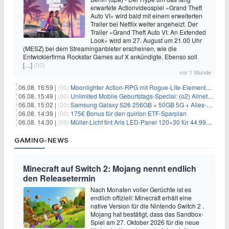
erwartete Actionvideospiel «Grand Theft
Auto VI» wird bald mit einem erweiterten
Trailer bei Netflix weiter angeheizt. Der
Trailer «Grand Theft Auto VI: An Extended
Look» wird am 27. August um 21.00 Uhr
(MESZ) bei dem Streaminganbieter erscheinen, wie die
Entwicklerfirma Rockstar Games auf X ankündigte. Ebenso soll
[…]
(00)
vor 1 Stunde
06.08. 16:59 |
(00)
Moonlighter Action-RPG mit Rogue-Lite-Elementen kostenlos bei Steam
06.08. 15:49 |
(00)
Unlimited Mobile Geburtstags-Special: (o2) Allnet-Flats ab 14,99€/Monat
06.08. 15:02 |
(00)
Samsung Galaxy S26 256GB + 50GB 5G + Alles-Flat im Vodafone-Netz für 19,99€/Monat – eff. 0,20€/Monat
06.08. 14:39 |
(00)
175€ Bonus für den quirion ETF-Sparplan
06.08. 14:30 |
(00)
Müller-Licht tint Aris LED-Panel 120×30 für 44,99€ – Zigbee RGB
GAMING-NEWS
Minecraft auf Switch 2: Mojang nennt endlich
den Releasetermin
Nach Monaten voller Gerüchte ist es
endlich offiziell: Minecraft erhält eine
native Version für die Nintendo Switch 2 .
Mojang hat bestätigt, dass das Sandbox-
Spiel am 27. Oktober 2026 für die neue