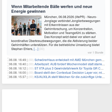
Wenn Mitarbeitende Bälle werfen und neue
Energie gewinnen
München, 06.08.2026 (lifePR) - Neuro-
Jonglage verbindet Jonglierbewegungen
mit Erkenntnissen aus der
Gehirnforschung, um Konzentration,
Motivation und Teamgefühl zu stärken.
Das Konzept setzt dabei vor allem auf
koordinative Überkreuzbewegungen, die die Aktivierung beider
Gehirnhälften unterstützen. Für die betriebliche Umsetzung bietet
Stephan Ehlers,
[…]
(00)
vor 1 Stunde
06.08. 16:49 |
(00)
SchwörerHaus entwickelt mit AMD München gemeinsam Tiny-Living-Konzepte und erhalten dafür den New Living Award
06.08. 16:40 |
(00)
Arbeitszeit: AUB fordert Wochenmodell statt starrer Tagesgrenze
06.08. 16:12 |
(00)
ST XTA plus 3 Gewindefahrwerk für Toyota GR Corolla entwickelt: Erstklassige Straßenlage in jeder Situation
06.08. 16:00 |
(00)
Board stellt den Contextual Decision Layer vor, mit dem Unternehmensdaten und KI-Investitionen in intelligentere Geschäftsentscheidungen umgesetzt wer
06.08. 15:37 |
(00)
KS/AUXILIA stellt Weichen für die zukünftige Unternehmensführung