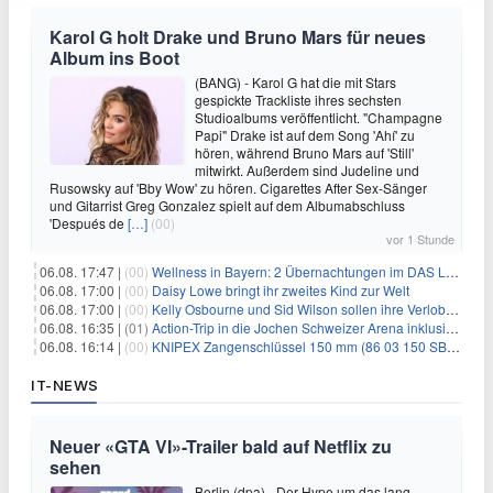
Karol G holt Drake und Bruno Mars für neues
Album ins Boot
(BANG) - Karol G hat die mit Stars
gespickte Trackliste ihres sechsten
Studioalbums veröffentlicht. "Champagne
Papi" Drake ist auf dem Song 'Ahí' zu
hören, während Bruno Mars auf 'Still'
mitwirkt. Außerdem sind Judeline und
Rusowsky auf 'Bby Wow' zu hören. Cigarettes After Sex-Sänger
und Gitarrist Greg Gonzalez spielt auf dem Albumabschluss
'Después de
[…]
(00)
vor 1 Stunde
06.08. 17:47 |
(00)
Wellness in Bayern: 2 Übernachtungen im DAS LUDWIG Sports Resort inkl. HP + Wellness ab 174€ p.P.
06.08. 17:00 |
(00)
Daisy Lowe bringt ihr zweites Kind zur Welt
06.08. 17:00 |
(00)
Kelly Osbourne und Sid Wilson sollen ihre Verlobung gelöst haben
06.08. 16:35 |
(01)
Action-Trip in die Jochen Schweizer Arena inklusive Premium Hotel und Frühstück ab 59€ p.P.
06.08. 16:14 |
(00)
KNIPEX Zangenschlüssel 150 mm (86 03 150 SB) für 35,99€
IT-NEWS
Neuer «GTA VI»-Trailer bald auf Netflix zu
sehen
Berlin (dpa) - Der Hype um das lang