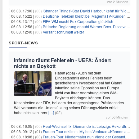
vor 2 Stunden
06.08. 17:00 |
(00)
'Stranger Things'-Star David Harbour kehrt für 'Violent Night 2' zurück – Kristen Bell stößt zur Besetzung
06.08. 15:22 |
(00)
Deutsche Telekom bleibt bei MagentaTV-Kunden vage
06.08. 13:17 |
(00)
FIFA-WM macht Fox Corporation glücklich
06.08. 12:56 |
(00)
Britische Regierung erlaubt Warner Bros. Discovery-Übernahme
06.08. 12:40 |
(00)
Versant schrumpft weiter
SPORT-NEWS
Infantino räumt Fehler ein - UEFA: Ändert
nichts an Boykott
Rabat (dpa) - Auch mit dem
Eingeständnis eines Fehlers beim
gescheiterten Investorendeal hat Gianni
Infantino seine Opposition aus Europa
nicht von ihrer Androhung eines WM-
Boykotts abbringen können. Das
Krisentreffen der FIFA, bei dem der angeschlagene Präsident des
Weltverbands die Unterstützung seines Führungszirkels erhielt,
habe nichts an ihrer
[…]
(02)
vor 56 Minuten
06.08. 16:05 |
(00)
Real-Wechsel fix: Diomande ist Leipzigs Rekordtransfer
06.08. 09:12 |
(01)
Frauen-Tour erklimmt Mythos Ventoux: «Können alles schaffen»
05.08. 18:08 |
(03)
Frauen-Tour: Niedermaier nun Vierte der Gesamtwertung