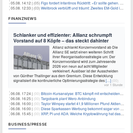
05.08. 14:12 |
(05)
Figo fordert Infantinos Rücktritt: «Er sollte gehen. Jetzt»
05.08. 12:33 |
(03)
Wellbrock verblüfft und träumt: Zweites EM-Gold in Paris
FINANZNEWS
Schlanker und effizienter: Allianz schrumpft
Vorstand auf 8 Köpfe – das steckt dahinter
Allianz schlankt Konzernvorstand ab Die
Allianz SE setzt einen weiteren Schritt
ihrer Reorganisationsstrategie um: Der
Konzernvorstand wird zum Jahresende
2026 von neun auf acht Mitglieder
verkleinert. Auslöser ist der Ausscheiden
von Günther Thallinger aus dem Gremium. Diese Entwicklung
signalisiert die kontinuierliche Optimierungsstrategie des
[…]
(00)
vor 1 Stunde
06.08. 17:24 |
(00)
Bitcoin-Kursanalyse: BTC kämpft mit entscheidender $65K-Hürde, während sich ein Liquidationscluster aufbaut
06.08. 16:25 |
(00)
Targobank plant Wero-Anbindung
06.08. 16:00 |
(00)
Taylor Wimpey startet 41,9 Millionen Pfund Aktienrückkauf – was Anleger wissen müssen
06.08. 16:00 |
(00)
Diese Sparkassen-Werbung bekommt sogar von der Konkurrenz Lob
06.08. 15:45 |
(00)
XRP, PI und ADA: Welche Kryptowährung hat das größte Potenzial im nächsten Bullenmarkt?
BUSINESS/PRESSE