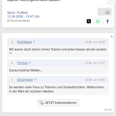
Sport / Fußball
12.06.2026
·
15:47 Uhr
[3 Kommentare]
Nightwash
3
13.06. um 16:03
Wir waren doch schon immer Trainer und jeder besser als der andere
^^
Pontius
2
12.06. um 17:07
Darauf erstmal Wetten...
Grizzlybaer
1
12.06. um 16:30
So werden viele Fans zu Trainern und Schiedsrichtern. Willkommen
in der Welt der sozialen Medien.
JETZT kommentieren
forum