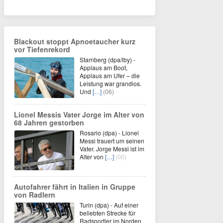
Blackout stoppt Apnoetaucher kurz
vor Tiefenrekord
Starnberg (dpa/lby) -
Applaus am Boot,
Applaus am Ufer – die
Leistung war grandios.
Und
[…]
(06)
Lionel Messis Vater Jorge im Alter von
68 Jahren gestorben
Rosario (dpa) - Lionel
Messi trauert um seinen
Vater. Jorge Messi ist im
Alter von
[…]
(00)
Autofahrer fährt in Italien in Gruppe
von Radlern
Turin (dpa) - Auf einer
beliebten Strecke für
Radsportler im Norden