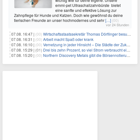
wichtig wie für deine eigene. Unsere
emmi-pet Ultraschallzahnbürste bietet
eine sanfte und effektive Lösung zur
Zahnpflege für Hunde und Katzen. Doch wie gewöhnst du deine
tierischen Freunde an unser hochmodernes und sehr
[…]
(00)
vor 24 Stunden
07.08. 16:47 |
(00)
Wirtschaftsstaatssekretär Thomas Dörflinger besucht Handwerksbetrieb im Kammerbezirk Freiburg
07.08. 16:31 |
(00)
Arbeit macht Spaß oder krank
07.08. 16:10 |
(00)
Vernetzung in jeder Hinsicht – Die Städte der Zukunft sind grün-blau
07.08. 15:29 |
(01)
Drei bis zehn Prozent, so viel Strom verbraucht ein Aufzug im Gebäude
07.08. 15:20 |
(00)
Northern Discovery Metals gibt die Börsennotierung an der Frankfurter Wertpapierbörse bekannt