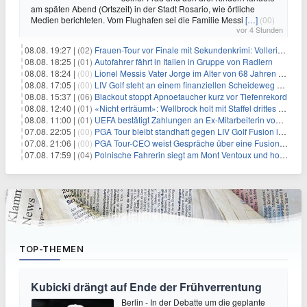
am späten Abend (Ortszeit) in der Stadt Rosario, wie örtliche
Medien berichteten. Vom Flughafen sei die Familie Messi
[…]
(00)
vor 4 Stunden
08.08. 19:27 |
(02)
Frauen-Tour vor Finale mit Sekundenkrimi: Vollering in Gelb
08.08. 18:25 |
(01)
Autofahrer fährt in Italien in Gruppe von Radlern
08.08. 18:24 |
(00)
Lionel Messis Vater Jorge im Alter von 68 Jahren gestorben
08.08. 17:05 |
(00)
LIV Golf steht an einem finanziellen Scheideweg auf der Suche nach neuen Investitionen
08.08. 15:37 |
(06)
Blackout stoppt Apnoetaucher kurz vor Tiefenrekord
08.08. 12:40 |
(01)
«Nicht erträumt»: Wellbrock holt mit Staffel drittes EM-Gold
08.08. 11:00 |
(01)
UEFA bestätigt Zahlungen an Ex-Mitarbeiterin von Infantino
07.08. 22:05 |
(00)
PGA Tour bleibt standhaft gegen LIV Golf Fusion in einem sich wandelnden Sportumfeld
07.08. 21:06 |
(00)
PGA Tour-CEO weist Gespräche über eine Fusion mit LIV Golf zurück und bekräftigt die Wettbewerbslandschaft
07.08. 17:59 |
(04)
Polnische Fahrerin siegt am Mont Ventoux und holt Tour-Gelb
TOP-THEMEN
Kubicki drängt auf Ende der Frühverrentung
Berlin - In der Debatte um die geplante