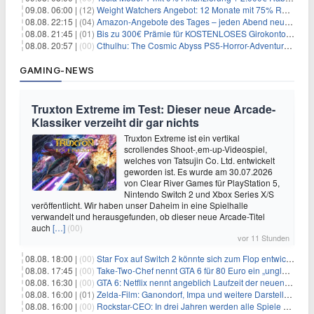
09.08. 06:00 |
(12)
Weight Watchers Angebot: 12 Monate mit 75% Rabatt ab 6,25€/Monat
08.08. 22:15 |
(04)
Amazon-Angebote des Tages – jeden Abend neue Deals zum Stöbern
08.08. 21:45 |
(01)
Bis zu 300€ Prämie für KOSTENLOSES Girokonto bei der Santander – 50€ schon nach 1 Woche!
08.08. 20:57 |
(00)
Cthulhu: The Cosmic Abyss PS5-Horror-Adventure für 27,99€
GAMING-NEWS
Truxton Extreme im Test: Dieser neue Arcade-
Klassiker verzeiht dir gar nichts
Truxton Extreme ist ein vertikal
scrollendes Shoot-‚em-up-Videospiel,
welches von Tatsujin Co. Ltd. entwickelt
geworden ist. Es wurde am 30.07.2026
von Clear River Games für PlayStation 5,
Nintendo Switch 2 und Xbox Series X/S
veröffentlicht. Wir haben unser Daheim in eine Spielhalle
verwandelt und herausgefunden, ob dieser neue Arcade-Titel
auch
[…]
(00)
vor 11 Stunden
08.08. 18:00 |
(00)
Star Fox auf Switch 2 könnte sich zum Flop entwickeln
08.08. 17:45 |
(00)
Take-Two-Chef nennt GTA 6 für 80 Euro ein „unglaubliches Schnäppchen“
08.08. 16:30 |
(00)
GTA 6: Netflix nennt angeblich Laufzeit der neuen Gameplay-Präsentation
08.08. 16:00 |
(01)
Zelda-Film: Ganondorf, Impa und weitere Darsteller sollen feststehen
08.08. 16:00 |
(00)
Rockstar-CEO: In drei Jahren werden alle Spiele gestreamt