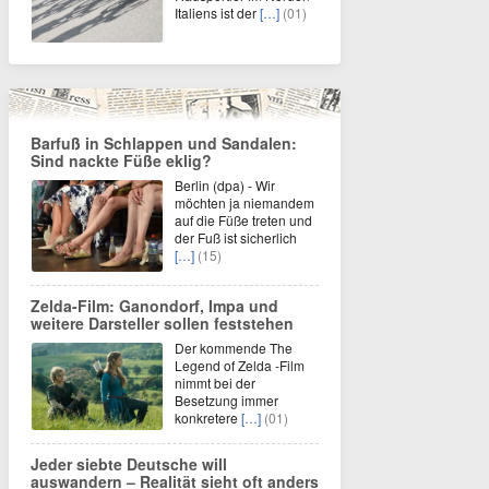
Italiens ist der
[…]
(01)
Barfuß in Schlappen und Sandalen:
Sind nackte Füße eklig?
Berlin (dpa) - Wir
möchten ja niemandem
auf die Füße treten und
der Fuß ist sicherlich
[…]
(15)
Zelda-Film: Ganondorf, Impa und
weitere Darsteller sollen feststehen
Der kommende The
Legend of Zelda -Film
nimmt bei der
Besetzung immer
konkretere
[…]
(01)
Jeder siebte Deutsche will
auswandern – Realität sieht oft anders