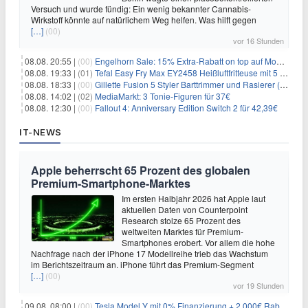
Versuch und wurde fündig: Ein wenig bekannter Cannabis-
Wirkstoff könnte auf natürlichem Weg helfen. Was hilft gegen
[…]
(00)
vor 16 Stunden
08.08. 20:55 |
(00)
Engelhorn Sale: 15% Extra-Rabatt on top auf Mode- und Sport-Artikel
08.08. 19:33 |
(01)
Tefal Easy Fry Max EY2458 Heißluftfritteuse mit 5 Litern für 64,99€
08.08. 18:33 |
(00)
Gillette Fusion 5 Styler Barttrimmer und Rasierer (All in One) für 16€
08.08. 14:02 |
(02)
MediaMarkt: 3 Tonie-Figuren für 37€
08.08. 12:30 |
(00)
Fallout 4: Anniversary Edition Switch 2 für 42,39€
IT-NEWS
Apple beherrscht 65 Prozent des globalen
Premium-Smartphone-Marktes
Im ersten Halbjahr 2026 hat Apple laut
aktuellen Daten von Counterpoint
Research stolze 65 Prozent des
weltweiten Marktes für Premium-
Smartphones erobert. Vor allem die hohe
Nachfrage nach der iPhone 17 Modellreihe trieb das Wachstum
im Berichtszeitraum an. iPhone führt das Premium-Segment
[…]
(00)
vor 19 Stunden
09.08. 08:00 |
(00)
Tesla Model Y mit 0% Finanzierung + 2.000€ Rabatt für 38.970€