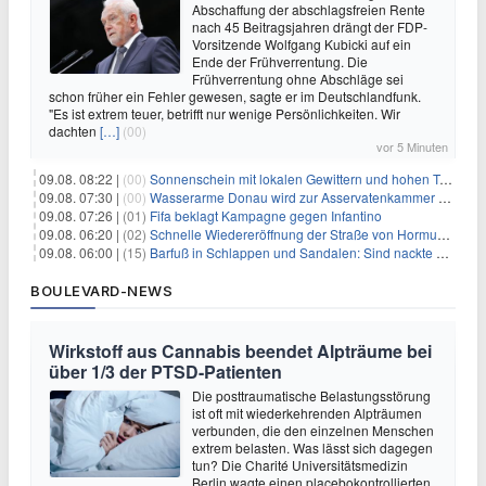
Abschaffung der abschlagsfreien Rente
nach 45 Beitragsjahren drängt der FDP-
Vorsitzende Wolfgang Kubicki auf ein
Ende der Frühverrentung. Die
Frühverrentung ohne Abschläge sei
schon früher ein Fehler gewesen, sagte er im Deutschlandfunk.
"Es ist extrem teuer, betrifft nur wenige Persönlichkeiten. Wir
dachten
[…]
(00)
vor 5 Minuten
09.08. 08:22 |
(00)
Sonnenschein mit lokalen Gewittern und hohen Temperaturen
09.08. 07:30 |
(00)
Wasserarme Donau wird zur Asservatenkammer der Geschichte
09.08. 07:26 |
(01)
Fifa beklagt Kampagne gegen Infantino
09.08. 06:20 |
(02)
Schnelle Wiedereröffnung der Straße von Hormus ungewiss
09.08. 06:00 |
(15)
Barfuß in Schlappen und Sandalen: Sind nackte Füße eklig?
BOULEVARD-NEWS
Wirkstoff aus Cannabis beendet Alpträume bei
über 1/3 der PTSD-Patienten
Die posttraumatische Belastungsstörung
ist oft mit wiederkehrenden Alpträumen
verbunden, die den einzelnen Menschen
extrem belasten. Was lässt sich dagegen
tun? Die Charité Universitätsmedizin
Berlin wagte einen placebokontrollierten