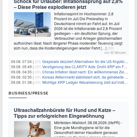
Schock für Urlauber: Inflationssprung auf 2,8%
– Diese Preise explodieren jetzt
Inflationssprint im Hochsommer: 2,8
Prozent im Juli Die Preisralley in
Deutschland nimmt an Fahrt auf. Im Juli
2026 ist die Inflationsrate auf 2,8 Prozent
gestiegen – ein deutlicher Sprung, der
Verbraucher und Anleger gleichermaßen
aufhorchen lässt. Nach längerer Phase moderater Teuerung zeigt
sich nun, dass die Kostensteigerungen wieder Fahrt
[…]
(00)
vor 32 Minuten
09.08. 07:34 |
(00)
Grayscale skizziert Alternativen für die US-Kryptoindustrie ohne CLARITY Act
09.08. 05:49 |
(00)
Verzögerung des CLARITY Acts: Droht XRP ein Fall unter die $1-Marke?
09.08. 04:35 |
(00)
Chinas Inflation lässt nach: Ein willkommenes Zeichen für Investoren angesichts der Folgen des Öl-Schocks
09.08. 02:35 |
(00)
Koreas Aktienmarkt stabilisiert sich, da gehebelte Positionen abgebaut werden
09.08. 01:38 |
(00)
Wichtige XRP Ledger Aktualisierung zielt auf institutionelle Akzeptanz ab
BUSINESS/PRESSE
Ultraschallzahnbürste für Hund und Katze –
Tipps zur erfolgreichen Eingewöhnung
Mörfelden-Walldorf, 08.08.2026 (lifePR) -
Eine gute Mundhygiene ist für die
Gesundheit deiner Haustiere genauso