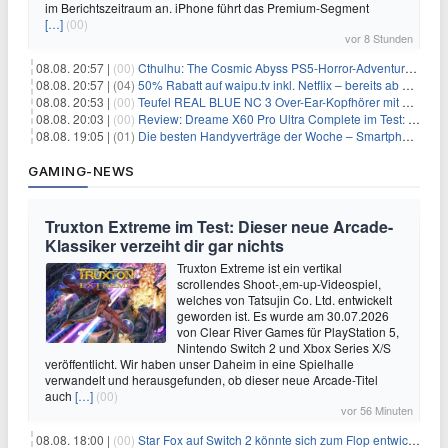
im Berichtszeitraum an. iPhone führt das Premium-Segment
[…]
(00)
vor 8 Stunden
08.08. 20:57 |
(00)
Cthulhu: The Cosmic Abyss PS5-Horror-Adventure für 27,99€
08.08. 20:57 |
(04)
50% Rabatt auf waipu.tv inkl. Netflix – bereits ab 9€/Monat (statt 17,99€)
08.08. 20:53 |
(00)
Teufel REAL BLUE NC 3 Over-Ear-Kopfhörer mit ANC für 149,99€
08.08. 20:03 |
(00)
Review: Dreame X60 Pro Ultra Complete im Test: 42.000 Pa, 100 °C Moppwäsche & erstaunlich viel Technik in nur 8,9 cm Höhe
08.08. 19:05 |
(01)
Die besten Handyverträge der Woche – Smartphone-Tarife & SIM-Only im Überblick
GAMING-NEWS
Truxton Extreme im Test: Dieser neue Arcade-
Klassiker verzeiht dir gar nichts
Truxton Extreme ist ein vertikal
scrollendes Shoot-‚em-up-Videospiel,
welches von Tatsujin Co. Ltd. entwickelt
geworden ist. Es wurde am 30.07.2026
von Clear River Games für PlayStation 5,
Nintendo Switch 2 und Xbox Series X/S
veröffentlicht. Wir haben unser Daheim in eine Spielhalle
verwandelt und herausgefunden, ob dieser neue Arcade-Titel
auch
[…]
(00)
vor 56 Minuten
08.08. 18:00 |
(00)
Star Fox auf Switch 2 könnte sich zum Flop entwickeln