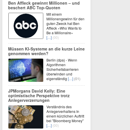
Ben Affleck gewinnt Millionen – und
beschert ABC Top-Quoten
Mit einem
Millionengewinn für den
guten Zweck hat Ben
Affleck «Who Wants to
Be a Millionaire»
[…]
(00)
Müssen KI-Systeme an die kurze Leine
genommen werden?
Berlin (dpa) - Wenn
Algorithmen
Sicherheitsbarrieren
überwinden und
eigenständig
[…]
(01)
JPMorgans David Kelly: Eine
optimistische Perspektive trotz
Anlegerverzerrungen
Verständnis des
Anlegerverhaltens In
einem kürzlichen Auftritt
bei "Bloomberg Money"
[…]
(00)