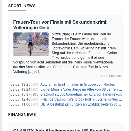
SPORT-NEWS
Frauen-Tour vor Finale mit Sekundenkrimi:
Vollering in Gelb
Nizza (dpa) - Beim Finale der Tour de
France der Frauen winkt erneut ein
Sekundenkrimi. Die niederländische
Topfavoritin Demi Vollering hat mit ihrem
Sieg auf der vorletzten Etappe das Gelbe
Trikot erobert und geht mit einem
Vorsprung von acht Sekunden auf die Polin Kasia Niewiadoma
auf das Schlussstück am Sonntag mit Start und Ziel in Nizza.
Vollering
[…]
(01)
vor 2 Stunden
08.08. 18:25 |
(00)
Autofahrer fährt in Italien in Gruppe von Radlern
08.08. 18:24 |
(00)
Lionel Messis Vater Jorge im Alter von 68 Jahren gestorben
08.08. 15:37 |
(05)
Blackout stoppt Apnoetaucher kurz vor Tiefenrekord
08.08. 12:40 |
(00)
«Nicht erträumt»: Wellbrock holt mit Staffel drittes EM-Gold
08.08. 11:00 |
(00)
UEFA bestätigt Zahlungen an Ex-Mitarbeiterin von Infantino
FINANZNEWS
CLARITY Act: Abstimmung im US-Senat für