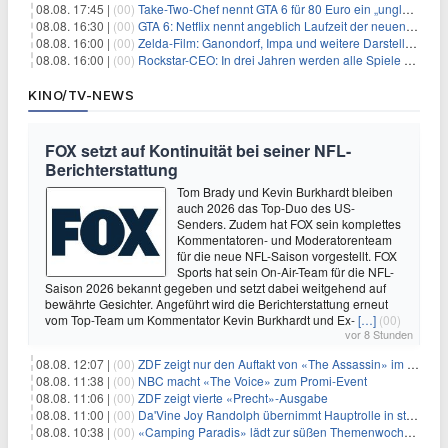
08.08. 17:45 |
(00)
Take-Two-Chef nennt GTA 6 für 80 Euro ein „unglaubliches Schnäppchen“
08.08. 16:30 |
(00)
GTA 6: Netflix nennt angeblich Laufzeit der neuen Gameplay-Präsentation
08.08. 16:00 |
(00)
Zelda-Film: Ganondorf, Impa und weitere Darsteller sollen feststehen
08.08. 16:00 |
(00)
Rockstar-CEO: In drei Jahren werden alle Spiele gestreamt
KINO/TV-NEWS
FOX setzt auf Kontinuität bei seiner NFL-
Berichterstattung
Tom Brady und Kevin Burkhardt bleiben
auch 2026 das Top-Duo des US-
Senders. Zudem hat FOX sein komplettes
Kommentatoren- und Moderatorenteam
für die neue NFL-Saison vorgestellt. FOX
Sports hat sein On-Air-Team für die NFL-
Saison 2026 bekannt gegeben und setzt dabei weitgehend auf
bewährte Gesichter. Angeführt wird die Berichterstattung erneut
vom Top-Team um Kommentator Kevin Burkhardt und Ex-
[…]
(00)
vor 8 Stunden
08.08. 12:07 |
(00)
ZDF zeigt nur den Auftakt von «The Assassin» im Fernsehen
08.08. 11:38 |
(00)
NBC macht «The Voice» zum Promi-Event
08.08. 11:06 |
(00)
ZDF zeigt vierte «Precht»-Ausgabe
08.08. 11:00 |
(00)
Da'Vine Joy Randolph übernimmt Hauptrolle in starbesetzter schwarzer Komödie
08.08. 10:38 |
(00)
«Camping Paradis» lädt zur süßen Themenwoche ein