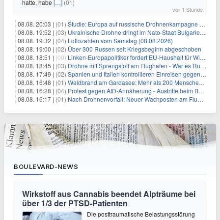
hatte, habe
[…]
(01)
vor 1 Stunde
08.08. 20:03 |
(01)
Studie: Europa auf russische Drohnenkampagne unzureichend vorbereitet
08.08. 19:52 |
(03)
Ukrainische Drohne dringt im Nato-Staat Bulgarien ein
08.08. 19:32 |
(04)
Lottozahlen vom Samstag (08.08.2026)
08.08. 19:00 |
(02)
Über 300 Russen seit Kriegsbeginn abgeschoben
08.08. 18:51 |
(00)
Linken-Europapolitiker fordert EU-Haushalt für Wirtschaftsumbau
08.08. 18:45 |
(03)
Drohne mit Sprengstoff am Flughafen - War es Russland?
08.08. 17:49 |
(02)
Spanien und Italien kontrollieren Einreisen gegenseitig
08.08. 16:48 |
(01)
Waldbrand am Gardasee: Mehr als 200 Menschen evakuiert
08.08. 16:28 |
(04)
Protest gegen AfD-Annäherung - Austritte beim BSW Sachsen-Anhalt
08.08. 16:17 |
(01)
Nach Drohnenvorfall: Neuer Wachposten am Flughafen
BOULEVARD-NEWS
Wirkstoff aus Cannabis beendet Alpträume bei
über 1/3 der PTSD-Patienten
Die posttraumatische Belastungsstörung