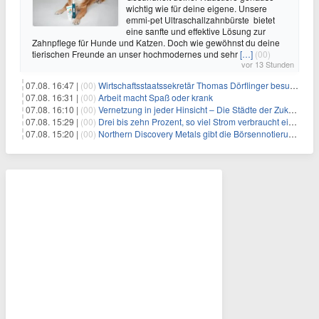
wichtig wie für deine eigene. Unsere
emmi-pet Ultraschallzahnbürste bietet
eine sanfte und effektive Lösung zur
Zahnpflege für Hunde und Katzen. Doch wie gewöhnst du deine
tierischen Freunde an unser hochmodernes und sehr
[…]
(00)
vor 13 Stunden
07.08. 16:47 |
(00)
Wirtschaftsstaatssekretär Thomas Dörflinger besucht Handwerksbetrieb im Kammerbezirk Freiburg
07.08. 16:31 |
(00)
Arbeit macht Spaß oder krank
07.08. 16:10 |
(00)
Vernetzung in jeder Hinsicht – Die Städte der Zukunft sind grün-blau
07.08. 15:29 |
(00)
Drei bis zehn Prozent, so viel Strom verbraucht ein Aufzug im Gebäude
07.08. 15:20 |
(00)
Northern Discovery Metals gibt die Börsennotierung an der Frankfurter Wertpapierbörse bekannt