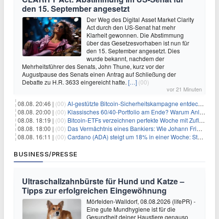
den 15. September angesetzt
Der Weg des Digital Asset Market Clarity
Act durch den US-Senat hat mehr
Klarheit gewonnen. Die Abstimmung
über das Gesetzesvorhaben ist nun für
den 15. September angesetzt. Dies
wurde bekannt, nachdem der
Mehrheitsführer des Senats, John Thune, kurz vor der
Augustpause des Senats einen Antrag auf Schließung der
Debatte zu H.R. 3633 eingereicht hatte.
[…]
(00)
vor 21 Minuten
08.08. 20:46 |
(00)
AI-gestützte Bitcoin-Sicherheitskampagne entdeckt fast 5.000 Softwareprobleme in 390 Projekten
08.08. 20:00 |
(00)
Klassisches 60/40-Portfolio am Ende? Warum Anleger jetzt radikal umdenken müssen
08.08. 18:19 |
(00)
Bitcoin-ETFs verzeichnen perfekte Woche mit Zuflüssen auf 3-Monats-Hoch
08.08. 18:00 |
(00)
Das Vermächtnis eines Bankiers: Wie Johann Friedrich Städel sein Imperium unsterblich machte
08.08. 16:11 |
(00)
Cardano (ADA) steigt um 18% in einer Woche: Steht ein Kurs von $0,30 bevor?
BUSINESS/PRESSE
Ultraschallzahnbürste für Hund und Katze –
Tipps zur erfolgreichen Eingewöhnung
Mörfelden-Walldorf, 08.08.2026 (lifePR) -
Eine gute Mundhygiene ist für die
Gesundheit deiner Haustiere genauso