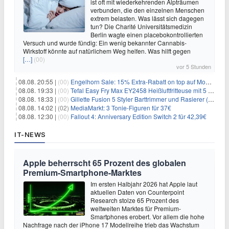
ist oft mit wiederkehrenden Alpträumen
verbunden, die den einzelnen Menschen
extrem belasten. Was lässt sich dagegen
tun? Die Charité Universitätsmedizin
Berlin wagte einen placebokontrollierten
Versuch und wurde fündig: Ein wenig bekannter Cannabis-
Wirkstoff könnte auf natürlichem Weg helfen. Was hilft gegen
[…]
(00)
vor 5 Stunden
08.08. 20:55 |
(00)
Engelhorn Sale: 15% Extra-Rabatt on top auf Mode- und Sport-Artikel
08.08. 19:33 |
(00)
Tefal Easy Fry Max EY2458 Heißluftfritteuse mit 5 Litern für 64,99€
08.08. 18:33 |
(00)
Gillette Fusion 5 Styler Barttrimmer und Rasierer (All in One) für 16€
08.08. 14:02 |
(02)
MediaMarkt: 3 Tonie-Figuren für 37€
08.08. 12:30 |
(00)
Fallout 4: Anniversary Edition Switch 2 für 42,39€
IT-NEWS
Apple beherrscht 65 Prozent des globalen
Premium-Smartphone-Marktes
Im ersten Halbjahr 2026 hat Apple laut
aktuellen Daten von Counterpoint
Research stolze 65 Prozent des
weltweiten Marktes für Premium-
Smartphones erobert. Vor allem die hohe
Nachfrage nach der iPhone 17 Modellreihe trieb das Wachstum