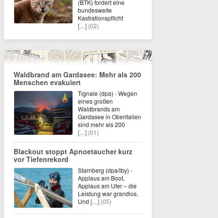
(BTK) fordert eine
bundesweite
Kastrationspflicht
[…]
(02)
Waldbrand am Gardasee: Mehr als 200
Menschen evakuiert
Tignale (dpa) - Wegen
eines großen
Waldbrands am
Gardasee in Oberitalien
sind mehr als 200
[…]
(01)
Blackout stoppt Apnoetaucher kurz
vor Tiefenrekord
Starnberg (dpa/lby) -
Applaus am Boot,
Applaus am Ufer – die
Leistung war grandios.
Und
[…]
(05)