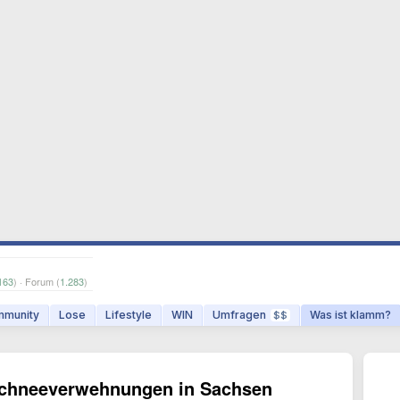
163
) · Forum (
1.283
)
munity
Lose
Lifestyle
WIN
Umfragen
Was ist klamm?
$$
 Schneeverwehnungen in Sachsen