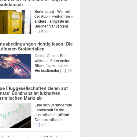
solidarisch
Berlin (dpa) - Wer mit
der App « FreiFahren »
andere Fahrgäste im
Berliner Nahverkehr
[…]
(02)
nusbedingungen richtig lesen: Die
ufigsten Stolperfallen
Online-Casino-Boni
wirken auf den ersten
Blick oft unkompliziert:
Ein bestimmter
[…]
(00)
ue Fluggesellschaften zielen auf
ntas’ Dominanz im lukrativen
stralischen Markt ab
Eine sich verändernde
Landschaft für die
australische Luftfahrt
Der australische
[…]
(00)