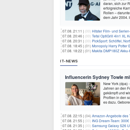
daran, sich zur 
erfolgreiche Kar
Rollen – darunter
dem Jahr 2004.
07.08. 21:11 |
(00)
Hitster Film- und Serie
07.08. 20:46 |
(00)
Tefal OptiGrill 4in1 XL
07.08. 20:31 |
(00)
PickSport: Schöffel, No
07.08. 18:45 |
(01)
Monopoly Harry Potter Ed
07.08. 18:22 |
(01)
Makita DMP180Z Akku-K
IT-NEWS
Influencerin Sydney Towle mi
New York (dpa) -
Jahren an den Fo
gekämpft und wir 
Profilen in den 
es dazu. Gebore
07.08. 22:15 |
(04)
Amazon-Angebote des T
07.08. 21:55 |
(00)
ING Dream-Team: 300€ P
07.08. 21:35 |
(00)
Samsung Galaxy S26 Ultra