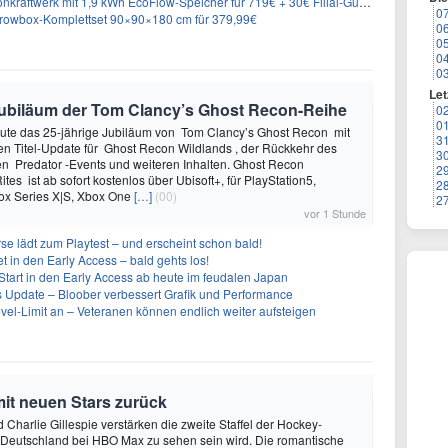
aftwerk mit 1,9 kWh EcoFlow-Speicher für 719€ + 30€ Filial-Gutschein
0
rowbox-Komplettset 90×90×180 cm für 379,99€
0
0
0
0
Let
e Jubiläum der Tom Clancy’s Ghost Recon-Reihe
0
0
heute das 25-jährige Jubiläum von Tom Clancy’s Ghost Recon mit
3
n Titel-Update für Ghost Recon Wildlands , der Rückkehr des
3
en Predator -Events und weiteren Inhalten. Ghost Recon
2
ites ist ab sofort kostenlos über Ubisoft+, für PlayStation5,
2
box Series X|S, Xbox One
[…]
(00)
2
vor 1 Stunde
se lädt zum Playtest – und erscheint schon bald!
t in den Early Access – bald gehts los!
Start in den Early Access ab heute im feudalen Japan
ues Update – Bloober verbessert Grafik und Performance
evel-Limit an – Veteranen können endlich weiter aufsteigen
mit neuen Stars zurück
 Charlie Gillespie verstärken die zweite Staffel der Hockey-
 Deutschland bei HBO Max zu sehen sein wird. Die romantische