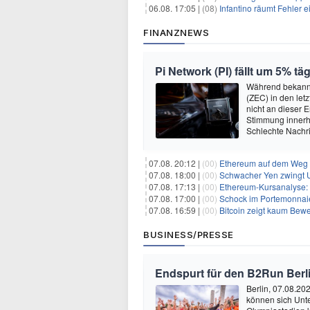
06.08. 17:05 |
(08)
Infantino räumt Fehler e
FINANZNEWS
Pi Network (PI) fällt um 5% t
Während bekannt
(ZEC) in den let
nicht an dieser 
Stimmung innerh
Schlechte Nachri
07.08. 20:12 |
(00)
Ethereum auf dem Weg zu $5.00
07.08. 18:00 |
(00)
Schwacher Yen zwingt US
07.08. 17:13 |
(00)
Ethereum-Kursanalyse: K
07.08. 17:00 |
(00)
Schock im Portemonnaie:
07.08. 16:59 |
(00)
Bitcoin zeigt kaum Bewegung
BUSINESS/PRESSE
Endspurt für den B2Run Berl
Berlin, 07.08.20
können sich Unt