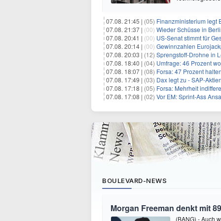
07.08. 21:45 |
(05)
Finanzministerium legt 
07.08. 21:37 |
(00)
Wieder Schüsse in Berl
07.08. 20:41 |
(00)
US-Senat stimmt für Ge
07.08. 20:14 |
(00)
Gewinnzahlen Eurojackp
07.08. 20:03 |
(12)
Sprengstoff-Drohne in L
07.08. 18:40 |
(04)
Umfrage: 46 Prozent wol
07.08. 18:07 |
(08)
Forsa: 47 Prozent halte
07.08. 17:49 |
(03)
Dax legt zu - SAP-Aktien
07.08. 17:18 |
(05)
Forsa: Mehrheit indiff
07.08. 17:08 |
(02)
Vor EM: Sprint-Ass Ans
BOULEVARD-NEWS
Morgan Freeman denkt mit 89
(BANG) - Auch w