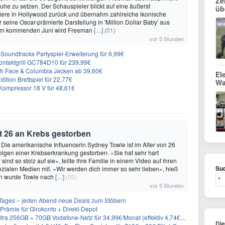
Ze
Ruhe zu setzen. Der Schauspieler blickt auf eine äußerst
üb
riere in Hollywood zurück und übernahm zahlreiche ikonische
 seine Oscar-prämierte Darstellung in 'Million Dollar Baby' aus
 Im kommenden Juni wird Freeman
[…]
(01)
vor 5 Stunden
n-Soundtracks Partyspiel-Erweiterung für 6,99€
 Kontaktgrill GC784D10 für 239,99€
rth Face & Columbia Jacken ab 39,60€
El
ition Brettspiel für 22,77€
Wa
ompressor 18 V für 48,61€
t 26 an Krebs gestorben
 Die amerikanische Influencerin Sydney Towle ist im Alter von 26
lgen einer Krebserkrankung gestorben. «Sie hat sehr hart
sind so stolz auf sie», teilte ihre Familie in einem Video auf ihren
Suc
sozialen Medien mit. «Wir werden dich immer so sehr lieben», hieß
n wurde Towle nach
[…]
(00)
vor 5 Stunden
ages – jeden Abend neue Deals zum Stöbern
rämie für Girokonto + Direkt-Depot
 256GB + 70GB Vodafone-Netz für 34,99€/Monat (effektiv 4,74€/Monat)
Di