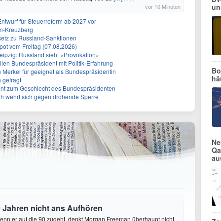
un
vor 10 Minuten
Entwurf für Steuerreform ab 2027 vor
in-Kreuzberg
setz zu Russland-Sanktionen
ot vom Freitag (07.08.2026)
eipzig: Russland sieht «Provokation»
len Bundespräsident mit Politik-Erfahrung
Bo
n Merkel für geeignet als Bundespräsidentin
hä
 gefragt
erent zum Geschlecht des Bundespräsidenten
ah wehrt sich gegen drohende Sperre
Ne
Qa
au
 Jahren nicht ans Aufhören
enn er auf die 90 zugeht, denkt Morgan Freeman überhaupt nicht