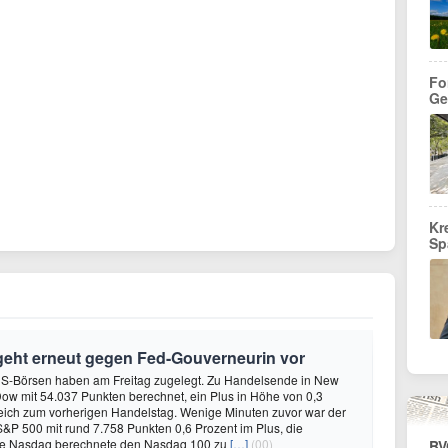
Fo
Ge
Kr
Sp
geht erneut gegen Fed-Gouverneurin vor
US-Börsen haben am Freitag zugelegt. Zu Handelsende in New
ow mit 54.037 Punkten berechnet, ein Plus in Höhe von 0,3
leich zum vorherigen Handelstag. Wenige Minuten zuvor war der
 S&P 500 mit rund 7.758 Punkten 0,6 Prozent im Plus, die
se Nasdaq berechnete den Nasdaq 100 zu
[…]
(00)
BV