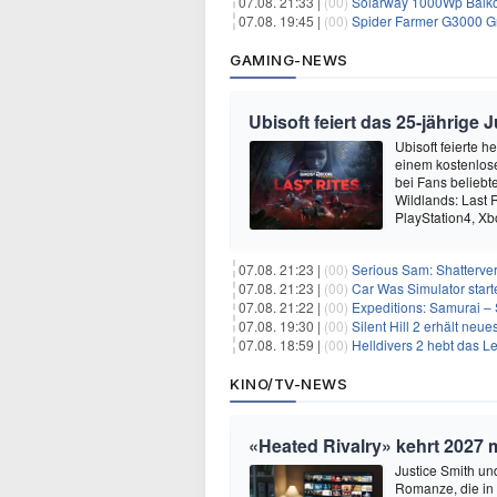
07.08. 21:33 |
(00)
Solarway 1000Wp Balkonkr
07.08. 19:45 |
(00)
Spider Farmer G3000 G
GAMING-NEWS
Ubisoft feiert das 25-jährig
Ubisoft feierte 
einem kostenlose
bei Fans beliebt
Wildlands: Last R
PlayStation4, X
07.08. 21:23 |
(00)
Serious Sam: Shatterver
07.08. 21:23 |
(00)
Car Was Simulator starte
07.08. 21:22 |
(00)
Expeditions: Samurai – 
07.08. 19:30 |
(00)
Silent Hill 2 erhält ne
07.08. 18:59 |
(00)
Helldivers 2 hebt das L
KINO/TV-NEWS
«Heated Rivalry» kehrt 2027 
Justice Smith und
Romanze, die in