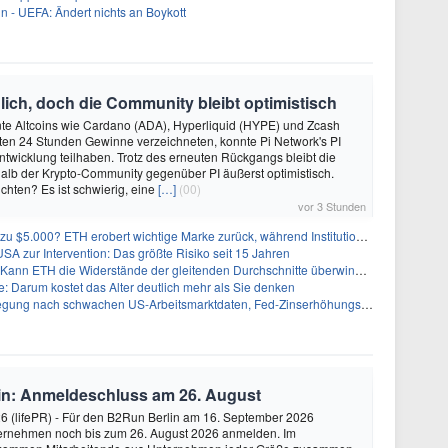
in - UEFA: Ändert nichts an Boykott
äglich, doch die Community bleibt optimistisch
e Altcoins wie Cardano (ADA), Hyperliquid (HYPE) und Zcash
zten 24 Stunden Gewinne verzeichneten, konnte Pi Network's PI
Entwicklung teilhaben. Trotz des erneuten Rückgangs bleibt die
alb der Krypto-Community gegenüber PI äußerst optimistisch.
chten? Es ist schwierig, eine
[…]
(00)
vor 3 Stunden
0? ETH erobert wichtige Marke zurück, während Institutionen weiter akkumulieren
A zur Intervention: Das größte Risiko seit 15 Jahren
ann ETH die Widerstände der gleitenden Durchschnitte überwinden?
 Darum kostet das Alter deutlich mehr als Sie denken
 nach schwachen US-Arbeitsmarktdaten, Fed-Zinserhöhungschancen sinken auf 44%
in: Anmeldeschluss am 26. August
26 (lifePR) - Für den B2Run Berlin am 16. September 2026
ernehmen noch bis zum 26. August 2026 anmelden. Im