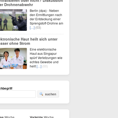
ntralisieren oder nicht? Diskussion
er Drohnenabwehr
Berlin (dpa) - Neben
den Ermittlungen nach
der Entdeckung einer
Sprengstoff-Drohne am
[…]
(03)
ektronische Haut heilt sich unter
sser ohne Strom
Eine elektronische
Haut aus Singapur
spürt Verletzungen wie
echtes Gewebe und
heilt
[…]
(00)
hbegriff
suchen
ese
Woche
Vorletzte
Woche