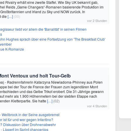
d Rivalry erhält eine zweite Staffel. Wie Sky UK bekannt gab,
achel Reids „Game Changers“-Romanen basierende Produktion im
 Großbritannien und Irland zu Sky und NOW zurück. In
d die
[…]
(00)
vor 2 Stunden
gisseur liebt vor allem die 'Banalität' in seinen Filmen
ts
ohn Hughes sprach über eine Fortsetzung von 'The Breakfast Club'
ovember
neue K-Romanze
Mont Ventoux und holt Tour-Gelb
pa) - Radrennfahrerin Katarzyna Niewiadoma-Phinney aus Polen
tappe bei der Tour de France der Frauen zum legendären Mont
 entschieden und das Gelbe Trikot erobert. Die 31-Jährige gewann
auf mehr als 1.900 Höhenmetern bei der siebten Etappe nach
enden Kletterpartie. Sie hatte
[…]
(02)
vor 4 Stunden
- Wellbrock in der Seine ausgebremst
 ist für und wer gegen Infantino?
cht? Diskussion über Drohnenabwehr
- Lippert im Sprint chancenlos