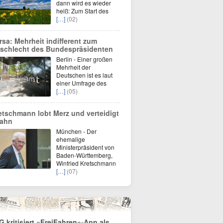
dann wird es wieder
heiß: Zum Start des
[…]
(02)
rsa: Mehrheit indifferent zum
schlecht des Bundespräsidenten
Berlin - Einer großen
Mehrheit der
Deutschen ist es laut
einer Umfrage des
[…]
(05)
etschmann lobt Merz und verteidigt
ahn
München - Der
ehemalige
Ministerpräsident von
Baden-Württemberg,
Winfried Kretschmann
[…]
(07)
G kritisiert «FreiFahren»-App als