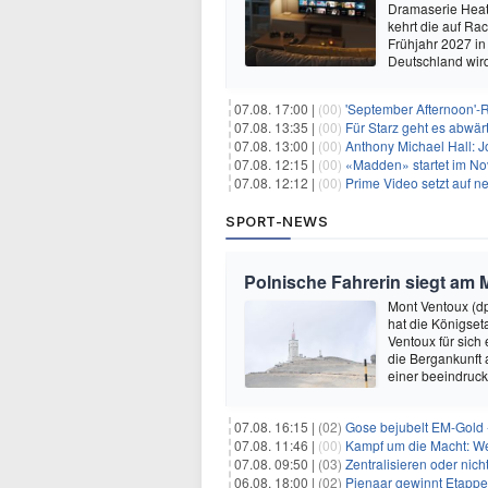
Dramaserie Heate
kehrt die auf R
Frühjahr 2027 in
Deutschland wir
07.08. 17:00 |
(00)
'September Afternoon'-Re
07.08. 13:35 |
(00)
Für Starz geht es abwär
07.08. 13:00 |
(00)
Anthony Michael Hall: J
07.08. 12:15 |
(00)
«Madden» startet im N
07.08. 12:12 |
(00)
Prime Video setzt auf 
SPORT-NEWS
Polnische Fahrerin siegt am 
Mont Ventoux (d
hat die Königse
Ventoux für sich
die Bergankunft 
einer beeindruck
07.08. 16:15 |
(02)
Gose bejubelt EM-Gold 
07.08. 11:46 |
(00)
Kampf um die Macht: Wer
07.08. 09:50 |
(03)
Zentralisieren oder ni
06.08. 18:00 |
(02)
Pienaar gewinnt Etappe 