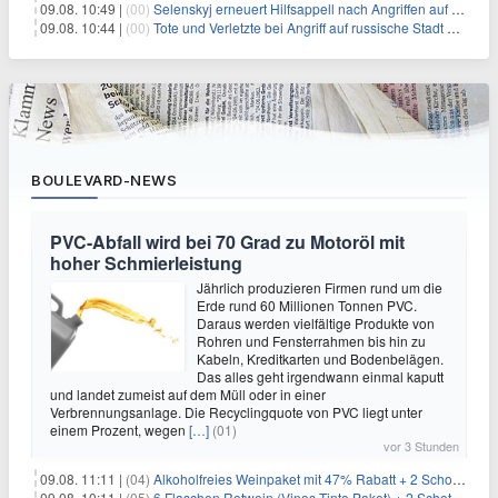
09.08. 10:49 |
(00)
Selenskyj erneuert Hilfsappell nach Angriffen auf mehrere Städte
09.08. 10:44 |
(00)
Tote und Verletzte bei Angriff auf russische Stadt Belgorod
BOULEVARD-NEWS
PVC-Abfall wird bei 70 Grad zu Motoröl mit
hoher Schmierleistung
Jährlich produzieren Firmen rund um die
Erde rund 60 Millionen Tonnen PVC.
Daraus werden vielfältige Produkte von
Rohren und Fensterrahmen bis hin zu
Kabeln, Kreditkarten und Bodenbelägen.
Das alles geht irgendwann einmal kaputt
und landet zumeist auf dem Müll oder in einer
Verbrennungsanlage. Die Recyclingquote von PVC liegt unter
einem Prozent, wegen
[…]
(01)
vor 3 Stunden
09.08. 11:11 |
(04)
Alkoholfreies Weinpaket mit 47% Rabatt + 2 Schott Zwiesel Gläser GRATIS für 29,99€
09.08. 10:11 |
(05)
6 Flaschen Rotwein (Vinos Tinto Paket) + 2 Schott Zwiesel Gläser für 25,99€ inkl. Versand