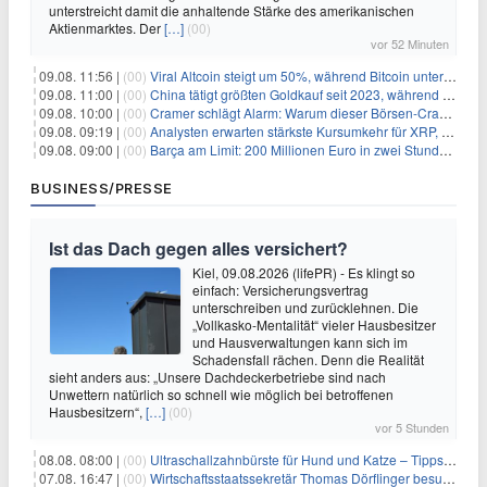
unterstreicht damit die anhaltende Stärke des amerikanischen
Aktienmarktes. Der
[…]
(00)
vor 52 Minuten
09.08. 11:56 |
(00)
Viral Altcoin steigt um 50%, während Bitcoin unter $65.000 fällt
09.08. 11:00 |
(00)
China tätigt größten Goldkauf seit 2023, während Goldpreis um 8% steigt
09.08. 10:00 |
(00)
Cramer schlägt Alarm: Warum dieser Börsen-Crash die beste Einstiegschance seit Monaten ist
09.08. 09:19 |
(00)
Analysten erwarten stärkste Kursumkehr für XRP, während Polymarket skeptisch bleibt
09.08. 09:00 |
(00)
Barça am Limit: 200 Millionen Euro in zwei Stunden – warum dieser Schuldentrip hochgefährlich wird
BUSINESS/PRESSE
Ist das Dach gegen alles versichert?
Kiel, 09.08.2026 (lifePR) - Es klingt so
einfach: Versicherungsvertrag
unterschreiben und zurücklehnen. Die
„Vollkasko-Mentalität“ vieler Hausbesitzer
und Hausverwaltungen kann sich im
Schadensfall rächen. Denn die Realität
sieht anders aus: „Unsere Dachdeckerbetriebe sind nach
Unwettern natürlich so schnell wie möglich bei betroffenen
Hausbesitzern“,
[…]
(00)
vor 5 Stunden
08.08. 08:00 |
(00)
Ultraschallzahnbürste für Hund und Katze – Tipps zur erfolgreichen Eingewöhnung
07.08. 16:47 |
(00)
Wirtschaftsstaatssekretär Thomas Dörflinger besucht Handwerksbetrieb im Kammerbezirk Freiburg