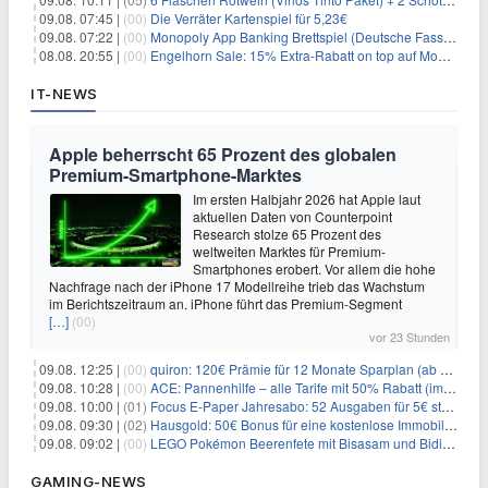
09.08. 07:45 |
(00)
Die Verräter Kartenspiel für 5,23€
09.08. 07:22 |
(00)
Monopoly App Banking Brettspiel (Deutsche Fassung) für 9,84€
08.08. 20:55 |
(00)
Engelhorn Sale: 15% Extra-Rabatt on top auf Mode- und Sport-Artikel
IT-NEWS
Apple beherrscht 65 Prozent des globalen
Premium-Smartphone-Marktes
Im ersten Halbjahr 2026 hat Apple laut
aktuellen Daten von Counterpoint
Research stolze 65 Prozent des
weltweiten Marktes für Premium-
Smartphones erobert. Vor allem die hohe
Nachfrage nach der iPhone 17 Modellreihe trieb das Wachstum
im Berichtszeitraum an. iPhone führt das Premium-Segment
[…]
(00)
vor 23 Stunden
09.08. 12:25 |
(00)
quiron: 120€ Prämie für 12 Monate Sparplan (ab 100€/Monat)
09.08. 10:28 |
(00)
ACE: Pannenhilfe – alle Tarife mit 50% Rabatt (im ersten Jahr)
09.08. 10:00 |
(01)
Focus E-Paper Jahresabo: 52 Ausgaben für 5€ statt 207,48€ – per Formular kündbar!
09.08. 09:30 |
(02)
Hausgold: 50€ Bonus für eine kostenlose Immobilienbewertung
09.08. 09:02 |
(00)
LEGO Pokémon Beerenfete mit Bisasam und Bidiza für 14,99€
GAMING-NEWS