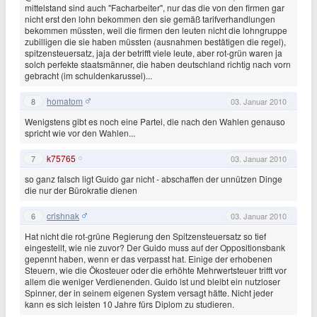
mittelstand sind auch "Facharbeiter", nur das die von den firmen gar
nicht erst den lohn bekommen den sie gemäß tarifverhandlungen
bekommen müssten, weil die firmen den leuten nicht die lohngruppe
zubilligen die sie haben müssten (ausnahmen bestätigen die regel),
spitzensteuersatz, jaja der betrifft viele leute, aber rot-grün waren ja
solch perfekte staatsmänner, die haben deutschland richtig nach vorn
gebracht (im schuldenkarussel)...
homatom
8
03. Januar 2010
Wenigstens gibt es noch eine Partei, die nach den Wahlen genauso
spricht wie vor den Wahlen...
k75765
7
03. Januar 2010
so ganz falsch ligt Guido gar nicht - abschaffen der unnützen Dinge
die nur der Bürokratie dienen
crishnak
6
03. Januar 2010
Hat nicht die rot-grüne Regierung den Spitzensteuersatz so tief
eingestellt, wie nie zuvor? Der Guido muss auf der Oppositionsbank
gepennt haben, wenn er das verpasst hat. Einige der erhobenen
Steuern, wie die Ökosteuer oder die erhöhte Mehrwertsteuer trifft vor
allem die weniger Verdienenden. Guido ist und bleibt ein nutzloser
Spinner, der in seinem eigenen System versagt hätte. Nicht jeder
kann es sich leisten 10 Jahre fürs Diplom zu studieren.