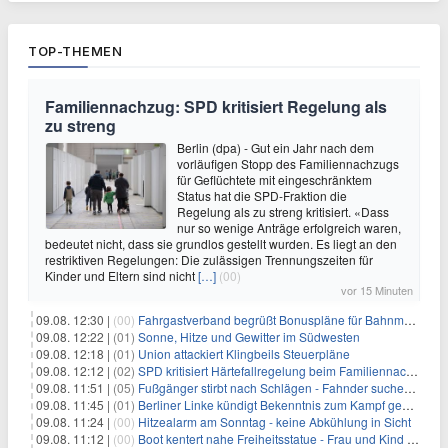
TOP-THEMEN
Familiennachzug: SPD kritisiert Regelung als
zu streng
Berlin (dpa) - Gut ein Jahr nach dem
vorläufigen Stopp des Familiennachzugs
für Geflüchtete mit eingeschränktem
Status hat die SPD-Fraktion die
Regelung als zu streng kritisiert. «Dass
nur so wenige Anträge erfolgreich waren,
bedeutet nicht, dass sie grundlos gestellt wurden. Es liegt an den
restriktiven Regelungen: Die zulässigen Trennungszeiten für
Kinder und Eltern sind nicht
[…]
(00)
vor 15 Minuten
09.08. 12:30 |
(00)
Fahrgastverband begrüßt Bonuspläne für Bahnmanager
09.08. 12:22 |
(01)
Sonne, Hitze und Gewitter im Südwesten
09.08. 12:18 |
(01)
Union attackiert Klingbeils Steuerpläne
09.08. 12:12 |
(02)
SPD kritisiert Härtefallregelung beim Familiennachzug als zu streng
09.08. 11:51 |
(05)
Fußgänger stirbt nach Schlägen - Fahnder suchen Autofahrer
09.08. 11:45 |
(01)
Berliner Linke kündigt Bekenntnis zum Kampf gegen Antisemitismus an
09.08. 11:24 |
(00)
Hitzealarm am Sonntag - keine Abkühlung in Sicht
09.08. 11:12 |
(00)
Boot kentert nahe Freiheitsstatue - Frau und Kind sterben