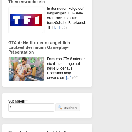
Themenwoche ein
In der neuen Folge der
langlebigen TF1-Serie
dreht sich alles um
französische Backkunst.
TF1
[…]
(00)
GTA 6: Netflix nennt angeblich
Laufzeit der neuen Gameplay-
Präsentation
Fans von GTA 6 müssen
nicht mehr lange auf
neue Bilder aus
Rockstars heiß
erwartetem
[…]
(00)
Suchbegriff
suchen