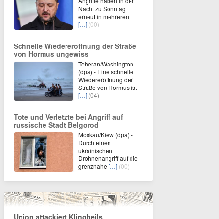
Angriffe haben in der
Nacht zu Sonntag
erneut in mehreren
[…]
(00)
Schnelle Wiedereröffnung der Straße
von Hormus ungewiss
Teheran/Washington
(dpa) - Eine schnelle
Wiedereröffnung der
Straße von Hormus ist
[…]
(04)
Tote und Verletzte bei Angriff auf
russische Stadt Belgorod
Moskau/Kiew (dpa) -
Durch einen
ukrainischen
Drohnenangriff auf die
grenznahe
[…]
(00)
Union attackiert Klingbeils