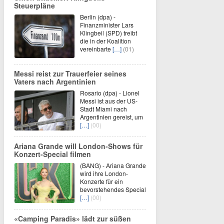
Steuerpläne
Berlin (dpa) -
Finanzminister Lars
Klingbeil (SPD) treibt
die in der Koalition
vereinbarte
[…]
(01)
Messi reist zur Trauerfeier seines
Vaters nach Argentinien
Rosario (dpa) - Lionel
Messi ist aus der US-
Stadt Miami nach
Argentinien gereist, um
[…]
(00)
Ariana Grande will London-Shows für
Konzert-Special filmen
(BANG) - Ariana Grande
wird ihre London-
Konzerte für ein
bevorstehendes Special
[…]
(00)
«Camping Paradis» lädt zur süßen