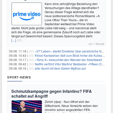
Kann eine zehnjährige Beziehung den
Versuchungen des Alltags standhalten?
Genau dieser Frage widmet sich die
neue südkoreanische Romantikserie «A
Love Other Than Yours», die im
September weltweit bei Prime Video
startet. Nicht jede große Liebe hält ewig – und manchmal stellt
sich die Frage, ob eine gemeinsame Zukunft noch auf Liebe oder
längst auf Gewohnheit basiert. Dieses Spannungsfeld steht
[…]
(00)
vor 1 Stunde
09.08. 11:18 |
(00)
«37°Leben» startet Dreiteiler über persönliche Neuanfänge
09.08. 10:43 |
(00)
Khloé Kardashian lädt zum Blick hinter die Kulissen ihres Freundeskreises
09.08. 10:17 |
(00)
«Terra X» beleuchtet den Wandel der Arbeitswelt
09.08. 09:42 |
(00)
Netflix verfilmt Vitor Martins' Bestseller «Fifteen Days»
09.08. 09:16 |
(00)
arte räumt mit dem Salieri-Mythos auf
SPORT-NEWS
Schmutzkampagne gegen Infantino? FIFA
schaltet auf Angriff
Zürich (dpa) - Nun öffnet sich der
Giftschrank. Neue Vorwürfe setzen den
ohnehin schon angezählten FIFA-