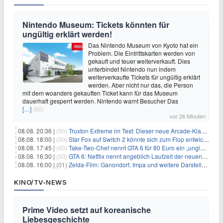
Nintendo Museum: Tickets könnten für
ungültig erklärt werden!
Das Nintendo Museum von Kyoto hat ein
Problem. Die Eintrittskarten werden von
gekauft und teuer weiterverkauft. Dies
unterbindet Nintendo nun indem
weiterverkaufte Tickets für ungültig erklärt
werden. Aber nicht nur das, die Person
mit dem woanders gekauften Ticket kann für das Museum
dauerhaft gesperrt werden. Nintendo warnt Besucher Das
[…]
(00)
vor 26 Minuten
08.08. 20:36 |
(00)
Truxton Extreme im Test: Dieser neue Arcade-Klassiker verzeiht dir gar nichts
08.08. 18:00 |
(00)
Star Fox auf Switch 2 könnte sich zum Flop entwickeln
08.08. 17:45 |
(00)
Take-Two-Chef nennt GTA 6 für 80 Euro ein „unglaubliches Schnäppchen“
08.08. 16:30 |
(00)
GTA 6: Netflix nennt angeblich Laufzeit der neuen Gameplay-Präsentation
08.08. 16:00 |
(01)
Zelda-Film: Ganondorf, Impa und weitere Darsteller sollen feststehen
KINO/TV-NEWS
Prime Video setzt auf koreanische
Liebesgeschichte