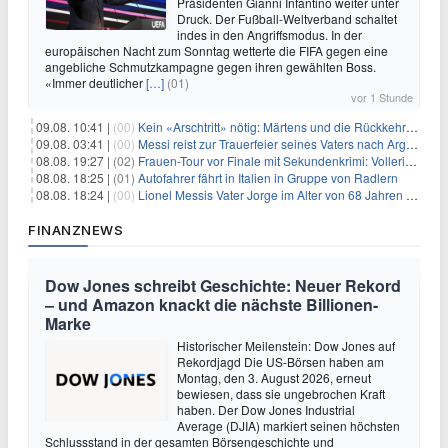
Präsidenten Gianni Infantino weiter unter
Druck. Der Fußball-Weltverband schaltet
indes in den Angriffsmodus. In der
europäischen Nacht zum Sonntag wetterte die FIFA gegen eine
angebliche Schmutzkampagne gegen ihren gewählten Boss.
«Immer deutlicher
[…]
(01)
vor 1 Stunde
09.08. 10:41 |
(00)
Kein «Arschtritt» nötig: Märtens und die Rückkehr nach Paris
09.08. 03:41 |
(00)
Messi reist zur Trauerfeier seines Vaters nach Argentinien
08.08. 19:27 |
(02)
Frauen-Tour vor Finale mit Sekundenkrimi: Vollering in Gelb
08.08. 18:25 |
(01)
Autofahrer fährt in Italien in Gruppe von Radlern
08.08. 18:24 |
(00)
Lionel Messis Vater Jorge im Alter von 68 Jahren gestorben
FINANZNEWS
Dow Jones schreibt Geschichte: Neuer Rekord
– und Amazon knackt die nächste Billionen-
Marke
Historischer Meilenstein: Dow Jones auf
Rekordjagd Die US-Börsen haben am
Montag, den 3. August 2026, erneut
bewiesen, dass sie ungebrochen Kraft
haben. Der Dow Jones Industrial
Average (DJIA) markiert seinen höchsten
Schlussstand in der gesamten Börsengeschichte und