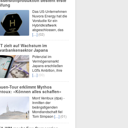
sserstoffproduktion besteht erste
üfung
Das US-Unternehmen
Nuvora Energy hat die
Vorstudie für ein
Hybridkraftwerk
abgeschlossen, das
[…]
(02)
T zielt auf Wachstum im
ivatbankensektor Japans
Potenzial im
Vermögensmarkt
Japans erschließen
LGTs Ambition, ihre
[…]
(00)
auen-Tour erklimmt Mythos
ntoux: «Können alles schaffen»
Mont Ventoux (dpa) -
Inmitten der
beängstigenden
Mondlandschaft fiel
Tom Simpson
[…]
(01)