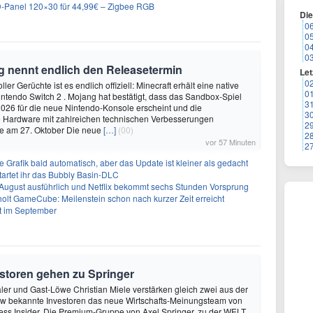
LED-Panel 120×30 für 44,99€ – Zigbee RGB
Di
0
0
0
0
ng nennt endlich den Releasetermin
Let
0
er Gerüchte ist es endlich offiziell: Minecraft erhält eine native
0
Nintendo Switch 2 . Mojang hat bestätigt, dass das Sandbox-Spiel
3
026 für die neue Nintendo-Konsole erscheint und die
3
re Hardware mit zahlreichen technischen Verbesserungen
2
se am 27. Oktober Die neue
[…]
(00)
2
vor 57 Minuten
2
e Grafik bald automatisch, aber das Update ist kleiner als gedacht
artet ihr das Bubbly Basin-DLC
 August ausführlich und Netflix bekommt sechs Stunden Vorsprung
olt GameCube: Meilenstein schon nach kurzer Zeit erreicht
t im September
storen gehen zu Springer
ler und Gast-Löwe Christian Miele verstärken gleich zwei aus der
 bekannte Investoren das neue Wirtschafts-Meinungsteam von
ss Insider. Die Premium-Gruppe von Axel Springer, zu der WELT,