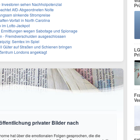
Wa
 - Investoren sehen Nachholpotenzial
Pr
achtet AfD-Abgeordneten Nolte
 langsam sinkende Strompreise
ffen-Vorfall in North Carolina
o im Lotto-Jackpot
: Ermittlungen wegen Sabotage und Spionage
en - Fremdverschulden ausgeschlossen
eipzig: Semtex im Spiel
ill Güter auf Straßen und Schienen bringen
LG
 Zentrum Londons angeklagt
Pr
Fr
Ve
öffentlichung privater Bilder nach
horne hat über die emotionalen Folgen gesprochen, die die