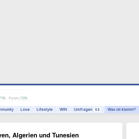
778
) · Forum (
729
)
munity
Lose
Lifestyle
WIN
Umfragen
Was ist klamm?
$$
yen, Algerien und Tunesien