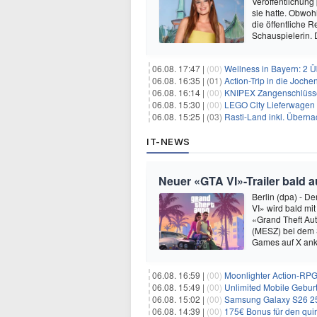
Veröffentlichung
sie hatte. Obwoh
die öffentliche R
Schauspielerin.
06.08. 17:47 |
(00)
Wellness in Bayern: 2 Über
06.08. 16:35 |
(01)
Action-Trip in die Joche
06.08. 16:14 |
(00)
KNIPEX Zangenschlüsse
06.08. 15:30 |
(00)
LEGO City Lieferwagen 
06.08. 15:25 |
(03)
Rasti-Land inkl. Überna
IT-NEWS
Neuer «GTA VI»-Trailer bald a
Berlin (dpa) - D
VI» wird bald mit
«Grand Theft Au
(MESZ) bei dem S
Games auf X ank
06.08. 16:59 |
(00)
Moonlighter Action-RPG
06.08. 15:49 |
(00)
Unlimited Mobile Geburt
06.08. 15:02 |
(00)
Samsung Galaxy S26 256GB +
06.08. 14:39 |
(00)
175€ Bonus für den qui