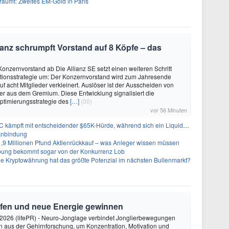
träumt: Zweites EM-Gold in Paris
lianz schrumpft Vorstand auf 8 Köpfe – das
 Konzernvorstand ab Die Allianz SE setzt einen weiteren Schritt
ationsstrategie um: Der Konzernvorstand wird zum Jahresende
f acht Mitglieder verkleinert. Auslöser ist der Ausscheiden von
er aus dem Gremium. Diese Entwicklung signalisiert die
Optimierungsstrategie des
[…]
(00)
vor 56 Minuten
pft mit entscheidender $65K-Hürde, während sich ein Liquidationscluster aufbaut
Anbindung
1,9 Millionen Pfund Aktienrückkauf – was Anleger wissen müssen
ung bekommt sogar von der Konkurrenz Lob
e Kryptowährung hat das größte Potenzial im nächsten Bullenmarkt?
rfen und neue Energie gewinnen
2026 (lifePR) - Neuro-Jonglage verbindet Jonglierbewegungen
n aus der Gehirnforschung, um Konzentration, Motivation und