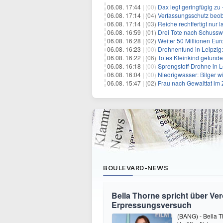
06.08. 17:44 |
(00)
Dax legt geringfügig zu
06.08. 17:14 |
(04)
Verfassungsschutz beob
06.08. 17:14 |
(03)
Reiche rechtfertigt nur
06.08. 16:59 |
(01)
Drei Tote nach Schusswa
06.08. 16:28 |
(02)
Weiter 50 Millionen Eur
06.08. 16:23 |
(00)
Drohnenfund in Leipzig
06.08. 16:22 |
(06)
Totes Kleinkind gefund
06.08. 16:18 |
(00)
Sprengstoff-Drohne in L
06.08. 16:04 |
(00)
Niedrigwasser: Bilger w
06.08. 15:47 |
(02)
Frau nach Gewalttat im
BOULEVARD-NEWS
Bella Thorne spricht über Ver
Erpressungsversuch
(BANG) - Bella T