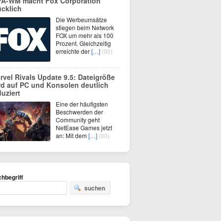
FA-WM macht Fox Corporation
ücklich
Die Werbeumsätze
stiegen beim Network
FOX um mehr als 100
Prozent. Gleichzeitig
erreichte der
[…]
(00)
rvel Rivals Update 9.5: Dateigröße
rd auf PC und Konsolen deutlich
duziert
Eine der häufigsten
Beschwerden der
Community geht
NetEase Games jetzt
an: Mit dem
[…]
(00)
hbegriff
suchen