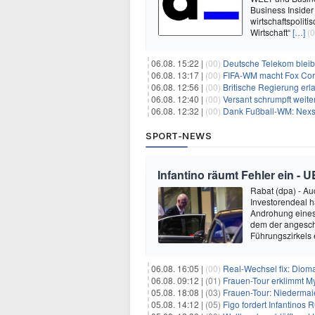
Business Insider
wirtschaftspolit
Wirtschaft“
[…]
(0
06.08. 15:22 |
(00)
Deutsche Telekom blei
06.08. 13:17 |
(00)
FIFA-WM macht Fox Corp
06.08. 12:56 |
(00)
Britische Regierung er
06.08. 12:40 |
(00)
Versant schrumpft weite
06.08. 12:32 |
(00)
Dank Fußball-WM: Nexs
SPORT-NEWS
Infantino räumt Fehler ein - 
Rabat (dpa) - Au
Investorendeal h
Androhung eines 
dem der angesch
Führungszirkels e
06.08. 16:05 |
(00)
Real-Wechsel fix: Dioma
06.08. 09:12 |
(01)
Frauen-Tour erklimmt M
05.08. 18:08 |
(03)
Frauen-Tour: Niedermai
05.08. 14:12 |
(05)
Figo fordert Infantinos R