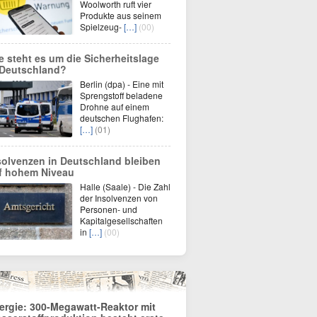
Woolworth ruft vier
Produkte aus seinem
Spielzeug-
[…]
(00)
e steht es um die Sicherheitslage
 Deutschland?
Berlin (dpa) - Eine mit
Sprengstoff beladene
Drohne auf einem
deutschen Flughafen:
[…]
(01)
solvenzen in Deutschland bleiben
f hohem Niveau
Halle (Saale) - Die Zahl
der Insolvenzen von
Personen- und
Kapitalgesellschaften
in
[…]
(00)
ergie: 300-Megawatt-Reaktor mit