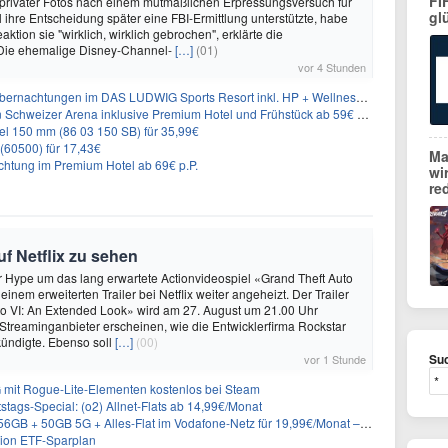
FI
 privater Fotos nach einem mutmaßlichen Erpressungsversuch für
gl
l ihre Entscheidung später eine FBI-Ermittlung unterstützte, habe
eaktion sie "wirklich, wirklich gebrochen", erklärte die
 Die ehemalige Disney-Channel-
[…]
(01)
vor 4 Stunden
nachtungen im DAS LUDWIG Sports Resort inkl. HP + Wellness ab 174€ p.P.
n Schweizer Arena inklusive Premium Hotel und Frühstück ab 59€ p.P.
l 150 mm (86 03 150 SB) für 35,99€
(60500) für 17,43€
Ma
chtung im Premium Hotel ab 69€ p.P.
wi
re
uf Netflix zu sehen
er Hype um das lang erwartete Actionvideospiel «Grand Theft Auto
 einem erweiterten Trailer bei Netflix weiter angeheizt. Der Trailer
to VI: An Extended Look» wird am 27. August um 21.00 Uhr
treaminganbieter erscheinen, wie die Entwicklerfirma Rockstar
ündigte. Ebenso soll
[…]
(00)
Suc
vor 1 Stunde
 mit Rogue-Lite-Elementen kostenlos bei Steam
stags-Special: (o2) Allnet-Flats ab 14,99€/Monat
 50GB 5G + Alles-Flat im Vodafone-Netz für 19,99€/Monat – eff. 0,20€/Monat
rion ETF-Sparplan