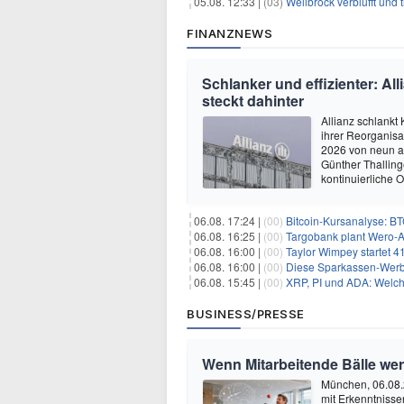
05.08. 12:33 |
(03)
Wellbrock verblüfft und 
FINANZNEWS
Schlanker und effizienter: Al
steckt dahinter
Allianz schlankt
ihrer Reorganis
2026 von neun au
Günther Thalling
kontinuierliche 
06.08. 17:24 |
(00)
Bitcoin-Kursanalyse: BTC käm
06.08. 16:25 |
(00)
Targobank plant Wero-
06.08. 16:00 |
(00)
Taylor Wimpey startet 4
06.08. 16:00 |
(00)
Diese Sparkassen-Werb
06.08. 15:45 |
(00)
XRP, PI und ADA: Welch
BUSINESS/PRESSE
Wenn Mitarbeitende Bälle we
München, 06.08.
mit Erkenntnisse