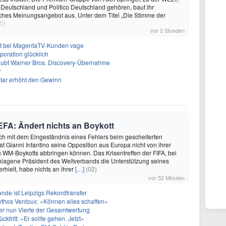
 Deutschland und Politico Deutschland gehören, baut ihr
isches Meinungsangebot aus. Unter dem Titel „Die Stimme der
0)
vor 2 Stunden
bt bei MagentaTV-Kunden vage
oration glücklich
laubt Warner Bros. Discovery-Übernahme
r
tar erhöht den Gewinn
UEFA: Ändert nichts an Boykott
ch mit dem Eingeständnis eines Fehlers beim gescheiterten
at Gianni Infantino seine Opposition aus Europa nicht von ihrer
WM-Boykotts abbringen können. Das Krisentreffen der FIFA, bei
lagene Präsident des Weltverbands die Unterstützung seines
rhielt, habe nichts an ihrer
[…]
(02)
vor 52 Minuten
nde ist Leipzigs Rekordtransfer
ythos Ventoux: «Können alles schaffen»
er nun Vierte der Gesamtwertung
ücktritt: «Er sollte gehen. Jetzt»