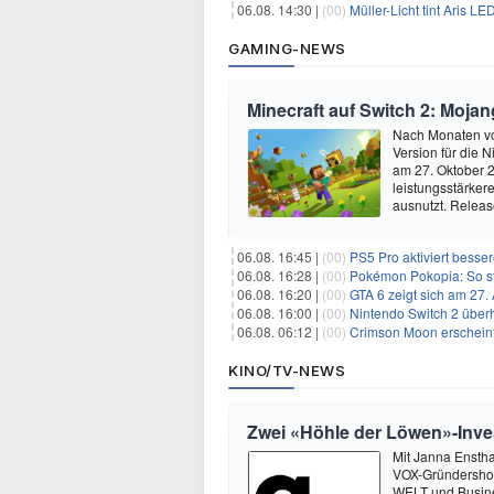
06.08. 14:30 |
(00)
Müller-Licht tint Aris 
GAMING-NEWS
Minecraft auf Switch 2: Moja
Nach Monaten voll
Version für die 
am 27. Oktober 2
leistungsstärke
ausnutzt. Relea
06.08. 16:45 |
(00)
PS5 Pro aktiviert besser
06.08. 16:28 |
(00)
Pokémon Pokopia: So st
06.08. 16:20 |
(00)
GTA 6 zeigt sich am 27.
06.08. 16:00 |
(00)
Nintendo Switch 2 überh
06.08. 06:12 |
(00)
Crimson Moon erschein
KINO/TV-NEWS
Zwei «Höhle der Löwen»-Inve
Mit Janna Enstha
VOX-Gründershow
WELT und Busine