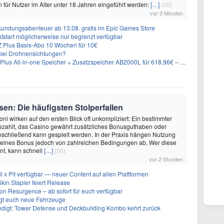
für Nutzer im Alter unter 18 Jahren eingeführt werden:
[…]
(00)
vor 3 Minuten
undungsabenteuer ab 13.08. gratis im Epic Games Store
tstart möglicherweise nur begrenzt verfügbar
 Plus Basis-Abo 10 Wochen für 10€
g bei Drohnensichtungen?
-in-one Speicher + Zusatzspeicher AB2000L für 618,96€ – 3,84kWh fürs Balkonkraftwerk
en: Die häufigsten Stolperfallen
ni wirken auf den ersten Blick oft unkompliziert: Ein bestimmter
ezahlt, das Casino gewährt zusätzliches Bonusguthaben oder
nschließend kann gespielt werden. In der Praxis hängen Nutzung
eines Bonus jedoch von zahlreichen Bedingungen ab. Wer diese
nt, kann schnell
[…]
(00)
vor 2 Stunden
ll x Pit verfügbar — neuer Content auf allen Plattformen
kin Stapler feiert Release
on Resurgence – ab sofort für euch verfügbar
ngt euch neue Fahrzeuge
ndigt: Tower Defense und Deckbuilding Kombo kehrt zurück