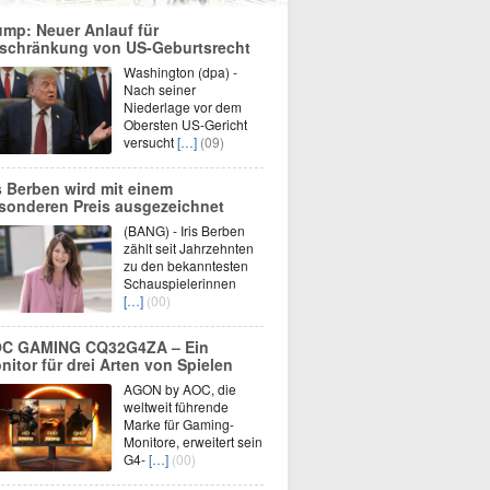
ump: Neuer Anlauf für
schränkung von US-Geburtsrecht
Washington (dpa) -
Nach seiner
Niederlage vor dem
Obersten US-Gericht
versucht
[…]
(09)
is Berben wird mit einem
sonderen Preis ausgezeichnet
(BANG) - Iris Berben
zählt seit Jahrzehnten
zu den bekanntesten
Schauspielerinnen
[…]
(00)
C GAMING CQ32G4ZA – Ein
nitor für drei Arten von Spielen
AGON by AOC, die
weltweit führende
Marke für Gaming-
Monitore, erweitert sein
G4-
[…]
(00)