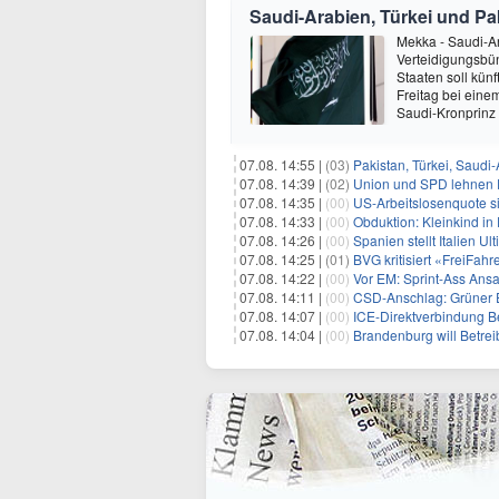
Saudi-Arabien, Türkei und Pa
Mekka - Saudi-Ar
Verteidigungsbün
Staaten soll kün
Freitag bei eine
Saudi-Kronprinz
07.08. 14:55 |
(03)
Pakistan, Türkei, Saudi
07.08. 14:39 |
(02)
Union und SPD lehnen F
07.08. 14:35 |
(00)
US-Arbeitslosenquote sin
07.08. 14:33 |
(00)
Obduktion: Kleinkind in 
07.08. 14:26 |
(00)
Spanien stellt Italien 
07.08. 14:25 |
(01)
BVG kritisiert «FreiFah
07.08. 14:22 |
(00)
Vor EM: Sprint-Ass Ans
07.08. 14:11 |
(00)
CSD-Anschlag: Grüner E
07.08. 14:07 |
(00)
ICE-Direktverbindung Ber
07.08. 14:04 |
(00)
Brandenburg will Betrei