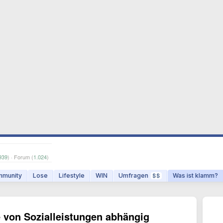
939
) · Forum (
1.024
)
munity
Lose
Lifestyle
WIN
Umfragen
Was ist klamm?
$$
 von Sozialleistungen abhängig