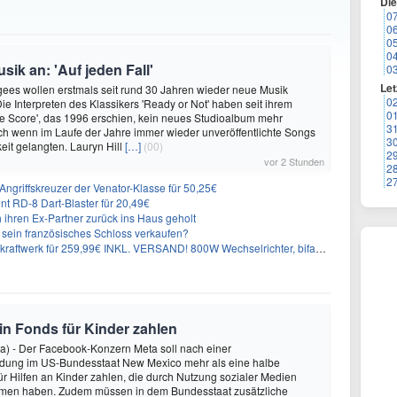
Di
0
0
0
0
ik an: 'Auf jeden Fall'
0
Let
ees wollen erstmals seit rund 30 Jahren wieder neue Musik
0
Die Interpreten des Klassikers 'Ready or Not' haben seit ihrem
0
e Score', das 1996 erschien, kein neues Studioalbum mehr
3
auch wenn im Laufe der Jahre immer wieder unveröffentlichte Songs
3
keit gelangten. Lauryn Hill
[…]
(00)
2
vor 2 Stunden
2
2
ngriffskreuzer der Venator-Klasse für 50,25€
nt RD-8 Dart-Blaster für 20,49€
 ihren Ex-Partner zurück ins Haus geholt
n sein französisches Schloss verkaufen?
aftwerk für 259,99€ INKL. VERSAND! 800W Wechselrichter, bifazial
 in Fonds für Kinder zahlen
a) - Der Facebook-Konzern Meta soll nach einer
idung im US-Bundesstaat New Mexico mehr als eine halbe
für Hilfen an Kinder zahlen, die durch Nutzung sozialer Medien
en haben. Zudem müssen in dem Bundesstaat zusätzliche