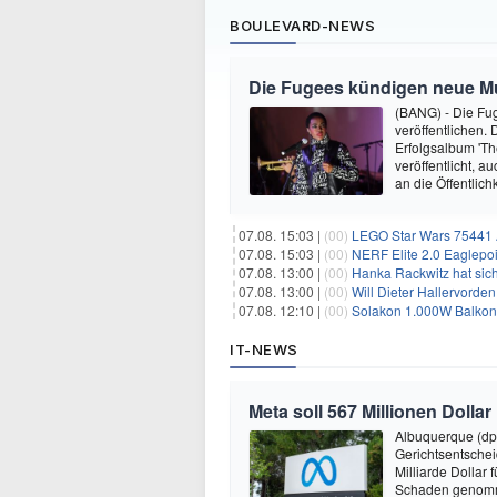
BOULEVARD-NEWS
Die Fugees kündigen neue Mus
(BANG) - Die Fug
veröffentlichen. 
Erfolgsalbum 'Th
veröffentlicht, 
an die Öffentlich
07.08. 15:03 |
(00)
LEGO Star Wars 75441 A
07.08. 15:03 |
(00)
NERF Elite 2.0 Eaglepoi
07.08. 13:00 |
(00)
Hanka Rackwitz hat sich
07.08. 13:00 |
(00)
Will Dieter Hallervorde
07.08. 12:10 |
(00)
Solakon 1.000W Balkonkr
IT-NEWS
Meta soll 567 Millionen Dollar
Albuquerque (dp
Gerichtsentsche
Milliarde Dollar 
Schaden genomm