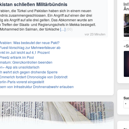
kistan schließen Militärbündnis
In
Än
abien, die Türkei und Pakistan haben sich in einem neuen
dnis zusammengeschlossen. Ein Angriff auf einen der drei
ftig als Angriff auf alle drei gelten. Das Abkommen wurde am
m Treffen der Staats- und Regierungschefs in Mekka besiegelt.
 Mohammed bin Salman, der türkische
[…]
(00)
vor 23 Minuten
-Arabien: Was bedeutet der neue Pakt?
«S
uest-Vorschlag zur Mehrwertsteuer ab
kt im Juli leicht auf 4,1 Prozent
Preetz ertrank im Pool
Ultimatum: Grenzkontrollen beenden
ren»-App als unsolidarisch
ah wehrt sich gegen drohende Sperre
mmerich fordert Chronologie von Dobrindt
lin-Paris vorerst eingestellt
bern von Infrastruktur Drohnenabwehr erlauben
Suc