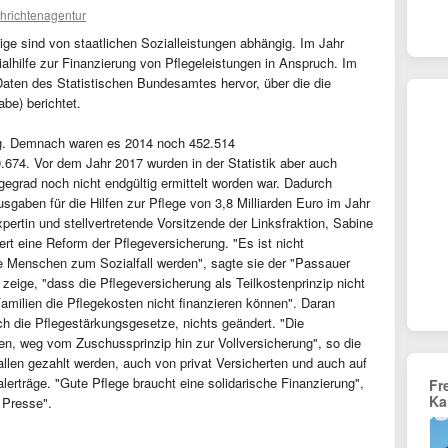
hrichtenagentur
tige sind von staatlichen Sozialleistungen abhängig. Im Jahr
hilfe zur Finanzierung von Pflegeleistungen in Anspruch. Im
aten des Statistischen Bundesamtes hervor, über die die
e) berichtet.
ufig. Demnach waren es 2014 noch 452.514
674. Vor dem Jahr 2017 wurden in der Statistik aber auch
gegrad noch nicht endgültig ermittelt worden war. Dadurch
sgaben für die Hilfen zur Pflege von 3,8 Milliarden Euro im Jahr
xpertin und stellvertretende Vorsitzende der Linksfraktion, Sabine
rt eine Reform der Pflegeversicherung. "Es ist nicht
ge Menschen zum Sozialfall werden", sagte sie der "Passauer
zeige, "dass die Pflegeversicherung als Teilkostenprinzip nicht
 Familien die Pflegekosten nicht finanzieren können". Daran
ch die Pflegestärkungsgesetze, nichts geändert. "Die
, weg vom Zuschussprinzip hin zur Vollversicherung", so die
allen gezahlt werden, auch von privat Versicherten und auch auf
erträge. "Gute Pflege braucht eine solidarische Finanzierung",
Fr
Ka
Presse".