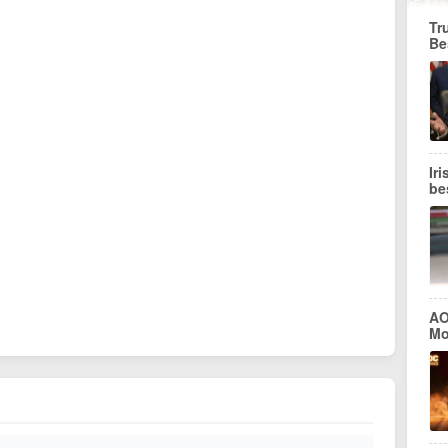
Tr
Be
Ir
be
AO
Mo