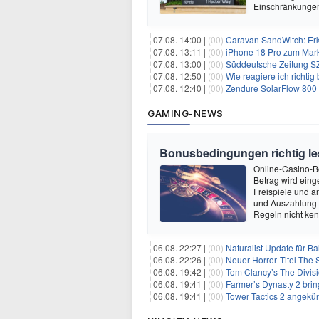
Einschränkungen 
07.08. 14:00 |
(00)
Caravan SandWitch: Erk
07.08. 13:11 |
(00)
iPhone 18 Pro zum Mark
07.08. 13:00 |
(00)
Süddeutsche Zeitung SZ
07.08. 12:50 |
(00)
Wie reagiere ich richti
07.08. 12:40 |
(00)
Zendure SolarFlow 800 Plus All
GAMING-NEWS
Bonusbedingungen richtig les
Online-Casino-Bo
Betrag wird eing
Freispiele und a
und Auszahlung 
Regeln nicht ken
06.08. 22:27 |
(00)
Naturalist Update für Ba
06.08. 22:26 |
(00)
Neuer Horror‑Titel The S
06.08. 19:42 |
(00)
Tom Clancy’s The Divisi
06.08. 19:41 |
(00)
Farmer’s Dynasty 2 bri
06.08. 19:41 |
(00)
Tower Tactics 2 angekü