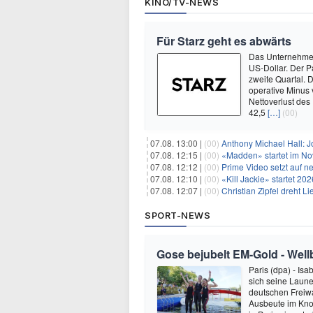
KINO/TV-NEWS
Für Starz geht es abwärts
Das Unternehmen 
US-Dollar. Der P
zweite Quartal. 
operative Minus 
Nettoverlust des
42,5
[…]
(00)
07.08. 13:00 |
(00)
Anthony Michael Hall: J
07.08. 12:15 |
(00)
«Madden» startet im N
07.08. 12:12 |
(00)
Prime Video setzt auf 
07.08. 12:10 |
(00)
«Kill Jackie» startet 20
07.08. 12:07 |
(00)
Christian Zipfel dreht 
SPORT-NEWS
Gose bejubelt EM-Gold - Well
Paris (dpa) - Is
sich seine Laune
deutschen Freiw
Ausbeute im Kno