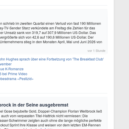
schrieb im zweiten Quartal einen Verlust von fast 190 Millionen
ay-TV-Sender Starz verkündete am Freitag die Zahlen für das
Der Umsatz sank von 319,7 auf 307,9 Millionen US-Dollar. Das
vergrößerte sich von 42,6 auf 190,6 Millionen US-Dollar. Der
 Unternehmens stieg in den Monaten April, Mai und Juni 2026 von
vor 1 Stunde
ohn Hughes sprach über eine Fortsetzung von 'The Breakfast Club'
ovember
neue K-Romanze
26 bei Prime Video
Liebesdrama «Pestizid»
brock in der Seine ausgebremst
abel Gose bejubelte Gold, Doppel-Champion Florian Wellbrock ließ
 auch vom verpassten Titel-Hattrick nicht vermiesen: Die
asser-Schwimmer zeigten auch ohne die lange mögliche perfekte
ckout Sprint ihre Klasse und weisen vor dem letzten EM-Rennen