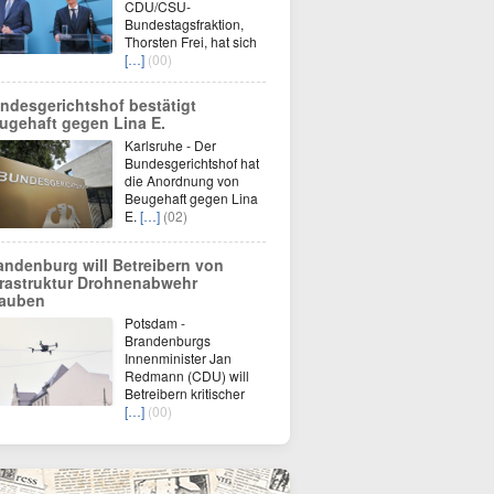
CDU/CSU-
Bundestagsfraktion,
Thorsten Frei, hat sich
[…]
(00)
ndesgerichtshof bestätigt
ugehaft gegen Lina E.
Karlsruhe - Der
Bundesgerichtshof hat
die Anordnung von
Beugehaft gegen Lina
E.
[…]
(02)
andenburg will Betreibern von
frastruktur Drohnenabwehr
lauben
Potsdam -
Brandenburgs
Innenminister Jan
Redmann (CDU) will
Betreibern kritischer
[…]
(00)