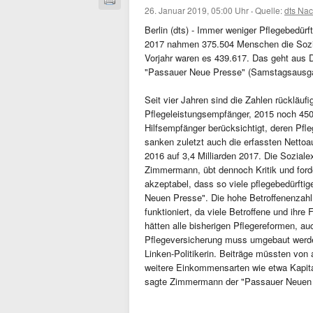
26. Januar 2019, 05:00 Uhr
·
Quelle:
dts Nac
Berlin (dts) - Immer weniger Pflegebedürf
2017 nahmen 375.504 Menschen die Sozial
Vorjahr waren es 439.617. Das geht aus D
"Passauer Neue Presse" (Samstagsausgab
Seit vier Jahren sind die Zahlen rücklä
Pflegeleistungsempfänger, 2015 noch 450.
Hilfsempfänger berücksichtigt, deren Pfle
sanken zuletzt auch die erfassten Nettoau
2016 auf 3,4 Milliarden 2017. Die Soziale
Zimmermann, übt dennoch Kritik und forde
akzeptabel, dass so viele pflegebedürfti
Neuen Presse". Die hohe Betroffenenzahl 
funktioniert, da viele Betroffene und ihre
hätten alle bisherigen Pflegereformen, au
Pflegeversicherung muss umgebaut werden
Linken-Politikerin. Beiträge müssten von 
weitere Einkommensarten wie etwa Kapital
sagte Zimmermann der "Passauer Neuen 