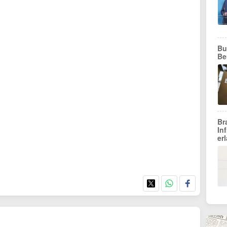
Bu
Be
Br
In
er