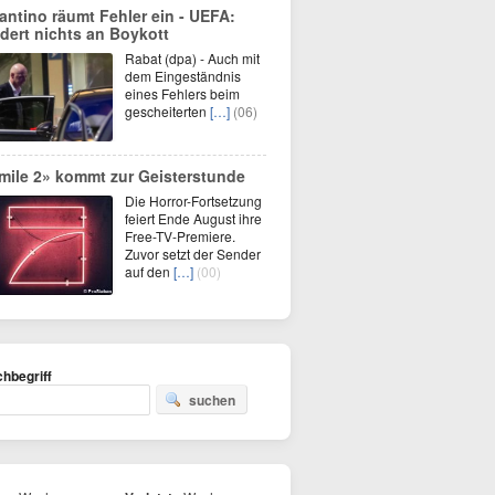
fantino räumt Fehler ein - UEFA:
dert nichts an Boykott
Rabat (dpa) - Auch mit
dem Eingeständnis
eines Fehlers beim
gescheiterten
[…]
(06)
mile 2» kommt zur Geisterstunde
Die Horror-Fortsetzung
feiert Ende August ihre
Free-TV-Premiere.
Zuvor setzt der Sender
auf den
[…]
(00)
hbegriff
suchen