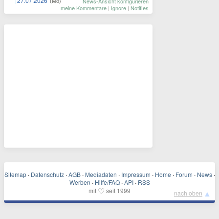
27.07.2026
(Mo)
News-Ansicht konfigurieren
meine Kommentare
|
Ignore
|
Notifies
Sitemap
·
Datenschutz
·
AGB
·
Mediadaten
·
Impressum
·
Home
·
Forum
·
News
·
Werben
·
Hilfe/FAQ
·
API
·
RSS
♡
mit
seit 1999
▲
nach oben