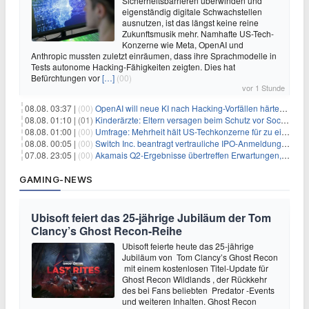
Sicherheitsbarrieren überwinden und
eigenständig digitale Schwachstellen
ausnutzen, ist das längst keine reine
Zukunftsmusik mehr. Namhafte US-Tech-
Konzerne wie Meta, OpenAI und
Anthropic mussten zuletzt einräumen, dass ihre Sprachmodelle in
Tests autonome Hacking-Fähigkeiten zeigten. Dies hat
Befürchtungen vor
[…]
(00)
vor 1 Stunde
08.08. 03:37 |
(00)
OpenAI will neue KI nach Hacking-Vorfällen härter überwachen
08.08. 01:10 |
(01)
Kinderärzte: Eltern versagen beim Schutz vor Social Media
08.08. 01:00 |
(00)
Umfrage: Mehrheit hält US-Techkonzerne für zu einflussreich
08.08. 00:05 |
(00)
Switch Inc. beantragt vertrauliche IPO-Anmeldung im Zuge des AI-Booms
07.08. 23:05 |
(00)
Akamais Q2-Ergebnisse übertreffen Erwartungen, doch Aktien fallen: Ein tieferer Blick
GAMING-NEWS
Ubisoft feiert das 25-jährige Jubiläum der Tom
Clancy’s Ghost Recon-Reihe
Ubisoft feierte heute das 25-jährige
Jubiläum von Tom Clancy’s Ghost Recon
mit einem kostenlosen Titel-Update für
Ghost Recon Wildlands , der Rückkehr
des bei Fans beliebten Predator -Events
und weiteren Inhalten. Ghost Recon