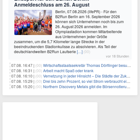
Anmeldeschluss am 26. August
Berlin, 07.08.2026 (lifePR) - Für den
B2Run Berlin am 16. September 2026
können sich Unternehmen noch bis zum
26. August 2026 anmelden. Im
Olympiastadion kommen Mitarbeitende
aus Unternehmen jeder Größe
zusammen, um die 5,7 Kilometer lange Strecke in der
beeindruckenden Stadionkulisse zu absolvieren. Als Teil der
deutschlandweiten B2Run Laufserie
[…]
(00)
vor 18 Stunden
07.08. 16:47 |
(00)
Wirtschaftsstaatssekretär Thomas Dörflinger besucht Handwerksbetrieb im Kammerbezirk Freiburg
07.08. 16:31 |
(00)
Arbeit macht Spaß oder krank
07.08. 16:10 |
(00)
Vernetzung in jeder Hinsicht – Die Städte der Zukunft sind grün-blau
07.08. 15:29 |
(00)
Drei bis zehn Prozent, so viel Strom verbraucht ein Aufzug im Gebäude
07.08. 15:20 |
(00)
Northern Discovery Metals gibt die Börsennotierung an der Frankfurter Wertpapierbörse bekannt