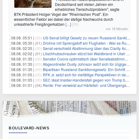
Deutschland seit vielen Jahren ein
erhebliches Tierschutzproblem", sagte
BTK-Präsident Holger Vogel der "Rheinischen Post". Ein
wesentlicher Faktor sei dabei der stetige Nachwuchs durch
unkastrierte Freigängerkatzen
[…]
(00)
vor 18 Minuten
08.08. 05:51 |
(00)
US-Senat billigt Gesetz zu neuen Russland-Sanktionen
08.08. 05:30 |
(01)
Drohne mit Sprengstoff am Flughafen - War es Russland?
08.08. 02:35 |
(00)
Senat verschiebt Abstimmung über das Clarity Act: Auswirkungen auf Unternehmen und das Vertrauen der Investoren
08.08. 02:02 |
(01)
Löschhubschrauber stürzt bei Waldbrand in Utah ab
08.08. 01:35 |
(00)
Senator Coons optimistisch über Senatsabstimmungen angesichts von Finanzierungsbedenken
08.08. 01:35 |
(00)
Abgeordneter Dusty Johnson setzt sich für zügige Regierungsfinanzierung angesichts von Shutdown-Risiken ein
08.08. 01:35 |
(00)
Bipartisan Russland-Sanktionsgesetz: Ein Schritt in Richtung Energieunabhängigkeit
08.08. 01:05 |
(00)
RFK Jr. setzt sich für vielfältige Perspektiven in der Gesundheitspolitik beim CDC-Gedenkakt ein
08.08. 01:05 |
(00)
SEC lässt Insider-Handelsfall gegen von Trump begnadigten Manager fallen
08.08. 01:01 |
(04)
Rente: Frei verweist auf Härtefall- und Übergangsregelungen
BOULEVARD-NEWS