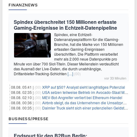
FINANZNEWS
Spindex überschreitet 150 Millionen erfasste
Gaming-Ereignisse in Echtzeit-Datenpipeline
Spindex, eine Echtzeit-
Datenanalyseplattform für die iGaming-
Branche, hat die Marke von 150 Millionen
erfassten Gaming-Ereignissen
überschritten. Die Plattform verarbeitet
mehr als 2.000 neue Datenpunkte pro
Minute von über 700 Slot-Titeln. Dieser Meilenstein verdeutlicht
das Ausmaß der Live-Daten, die durch unabhängige,
Drittanbieter-Tracking-Schichten
[…]
(00)
vor 33 Minuten
08.08. 05:41 |
(00)
XRP auf $50? Analyst sieht langfristiges Potenzial
08.08. 02:35 |
(00)
USA setzen teilweise Betrieb im Avocado-Staat Michoacán in Mexiko wieder in Gang
08.08. 02:10 |
(00)
MEV-Bot-Angreifer verliert bei Ethereum-Handel
08.08. 00:36 |
(00)
Airbnb steigt, da das Unternehmen die Umsatzprognose anhebt und starkes Wachstum signalisiert
08.08. 00:35 |
(00)
Daimler Truck sieht sich einer potenziellen Geldstrafe von 1 Milliarde Euro aufgrund von EU-Emissionsvorschriften gegenüber
BUSINESS/PRESSE
Endspurt für den B2Run Berlin: