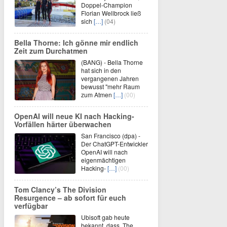
Doppel-Champion
Florian Wellbrock ließ
sich
[…]
(04)
Bella Thorne: Ich gönne mir endlich
Zeit zum Durchatmen
(BANG) - Bella Thorne
hat sich in den
vergangenen Jahren
bewusst "mehr Raum
zum Atmen
[…]
(00)
OpenAI will neue KI nach Hacking-
Vorfällen härter überwachen
San Francisco (dpa) -
Der ChatGPT-Entwickler
OpenAI will nach
eigenmächtigen
Hacking-
[…]
(00)
Tom Clancy’s The Division
Resurgence – ab sofort für euch
verfügbar
Ubisoft gab heute
bekannt, dass The