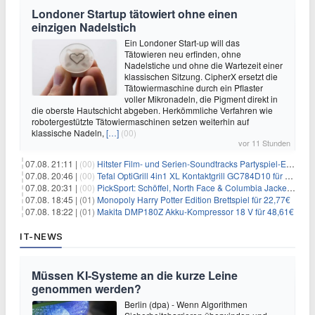
Londoner Startup tätowiert ohne einen
einzigen Nadelstich
Ein Londoner Start-up will das
Tätowieren neu erfinden, ohne
Nadelstiche und ohne die Wartezeit einer
klassischen Sitzung. CipherX ersetzt die
Tätowiermaschine durch ein Pflaster
voller Mikronadeln, die Pigment direkt in
die oberste Hautschicht abgeben. Herkömmliche Verfahren wie
robotergestützte Tätowiermaschinen setzen weiterhin auf
klassische Nadeln,
[…]
(00)
vor 11 Stunden
07.08. 21:11 |
(00)
Hitster Film- und Serien-Soundtracks Partyspiel-Erweiterung für 6,99€
07.08. 20:46 |
(00)
Tefal OptiGrill 4in1 XL Kontaktgrill GC784D10 für 239,99€
07.08. 20:31 |
(00)
PickSport: Schöffel, North Face & Columbia Jacken ab 39,60€
07.08. 18:45 |
(01)
Monopoly Harry Potter Edition Brettspiel für 22,77€
07.08. 18:22 |
(01)
Makita DMP180Z Akku-Kompressor 18 V für 48,61€
IT-NEWS
Müssen KI-Systeme an die kurze Leine
genommen werden?
Berlin (dpa) - Wenn Algorithmen