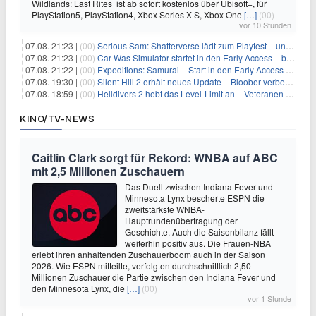
Wildlands: Last Rites ist ab sofort kostenlos über Ubisoft+, für
PlayStation5, PlayStation4, Xbox Series X|S, Xbox One
[…]
(00)
vor 10 Stunden
07.08. 21:23 |
(00)
Serious Sam: Shatterverse lädt zum Playtest – und erscheint schon bald!
07.08. 21:23 |
(00)
Car Was Simulator startet in den Early Access – bald gehts los!
07.08. 21:22 |
(00)
Expeditions: Samurai – Start in den Early Access ab heute im feudalen Japan
07.08. 19:30 |
(00)
Silent Hill 2 erhält neues Update – Bloober verbessert Grafik und Performance
07.08. 18:59 |
(00)
Helldivers 2 hebt das Level-Limit an – Veteranen können endlich weiter aufsteigen
KINO/TV-NEWS
Caitlin Clark sorgt für Rekord: WNBA auf ABC
mit 2,5 Millionen Zuschauern
Das Duell zwischen Indiana Fever und
Minnesota Lynx bescherte ESPN die
zweitstärkste WNBA-
Hauptrundenübertragung der
Geschichte. Auch die Saisonbilanz fällt
weiterhin positiv aus. Die Frauen-NBA
erlebt ihren anhaltenden Zuschauerboom auch in der Saison
2026. Wie ESPN mitteilte, verfolgten durchschnittlich 2,50
Millionen Zuschauer die Partie zwischen den Indiana Fever und
den Minnesota Lynx, die
[…]
(00)
vor 1 Stunde