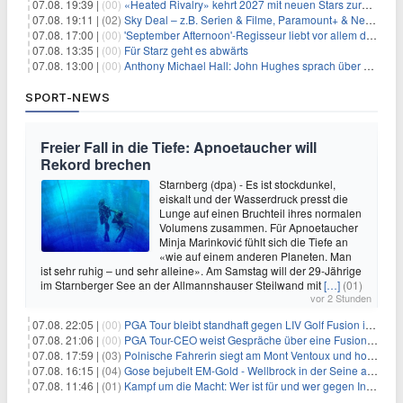
07.08. 19:39 |
(00)
«Heated Rivalry» kehrt 2027 mit neuen Stars zurück
07.08. 19:11 |
(02)
Sky Deal – z.B. Serien & Filme, Paramount+ & Netflix für 19,99€/Monat
07.08. 17:00 |
(00)
'September Afternoon'-Regisseur liebt vor allem die 'Banalität' in seinen Filmen
07.08. 13:35 |
(00)
Für Starz geht es abwärts
07.08. 13:00 |
(00)
Anthony Michael Hall: John Hughes sprach über eine Fortsetzung von 'The Breakfast Club'
SPORT-NEWS
Freier Fall in die Tiefe: Apnoetaucher will
Rekord brechen
Starnberg (dpa) - Es ist stockdunkel,
eiskalt und der Wasserdruck presst die
Lunge auf einen Bruchteil ihres normalen
Volumens zusammen. Für Apnoetaucher
Minja Marinković fühlt sich die Tiefe an
«wie auf einem anderen Planeten. Man
ist sehr ruhig – und sehr alleine». Am Samstag will der 29-Jährige
im Starnberger See an der Allmannshauser Steilwand mit
[…]
(01)
vor 2 Stunden
07.08. 22:05 |
(00)
PGA Tour bleibt standhaft gegen LIV Golf Fusion in einem sich wandelnden Sportumfeld
07.08. 21:06 |
(00)
PGA Tour-CEO weist Gespräche über eine Fusion mit LIV Golf zurück und bekräftigt die Wettbewerbslandschaft
07.08. 17:59 |
(03)
Polnische Fahrerin siegt am Mont Ventoux und holt Tour-Gelb
07.08. 16:15 |
(04)
Gose bejubelt EM-Gold - Wellbrock in der Seine ausgebremst
07.08. 11:46 |
(01)
Kampf um die Macht: Wer ist für und wer gegen Infantino?