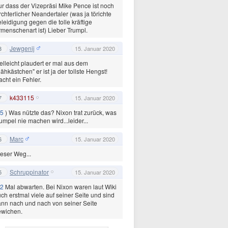
r dass der Vizepräsi Mike Pence ist noch
rchterlicher Neandertaler (was ja törichte
leidigung gegen die tolle kräftige
menschenart ist) Lieber Trumpl.
Jewgenij
8
15. Januar 2020
elleicht plaudert er mal aus dem
ähkästchen" er ist ja der tollste Hengst!
cht ein Fehler.
k433115
7
15. Januar 2020
5
) Was nützte das? Nixon trat zurück, was
umpel nie machen wird...leider...
Marc
6
15. Januar 2020
eser Weg...
Schruppinator
5
15. Januar 2020
2
Mal abwarten. Bei Nixon waren laut Wiki
ch erstmal viele auf seiner Seite und sind
nn nach und nach von seiner Seite
ewichen.