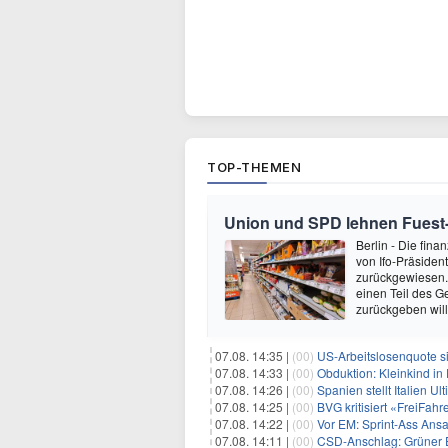
TOP-THEMEN
Union und SPD lehnen Fuest-
Berlin - Die fin
von Ifo-Präsiden
zurückgewiesen.
einen Teil des 
zurückgeben will
07.08. 14:35 |
(00)
US-Arbeitslosenquote sin
07.08. 14:33 |
(00)
Obduktion: Kleinkind in 
07.08. 14:26 |
(00)
Spanien stellt Italien 
07.08. 14:25 |
(00)
BVG kritisiert «FreiFah
07.08. 14:22 |
(00)
Vor EM: Sprint-Ass Ans
07.08. 14:11 |
(00)
CSD-Anschlag: Grüner E