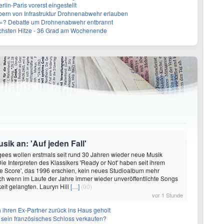
lin-Paris vorerst eingestellt
bern von Infrastruktur Drohnenabwehr erlauben
r»? Debatte um Drohnenabwehr entbrannt
chsten Hitze - 36 Grad am Wochenende
ik an: 'Auf jeden Fall'
ees wollen erstmals seit rund 30 Jahren wieder neue Musik
Die Interpreten des Klassikers 'Ready or Not' haben seit ihrem
e Score', das 1996 erschien, kein neues Studioalbum mehr
auch wenn im Laufe der Jahre immer wieder unveröffentlichte Songs
keit gelangten. Lauryn Hill
[…]
(00)
vor 1 Stunde
 ihren Ex-Partner zurück ins Haus geholt
n sein französisches Schloss verkaufen?