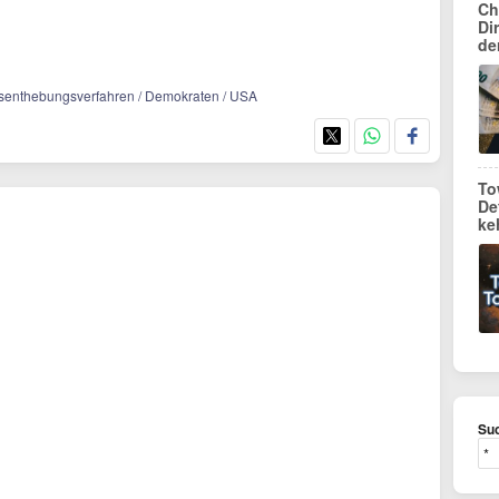
Ch
Di
de
tsenthebungsverfahren / Demokraten / USA
To
De
ke
Suc