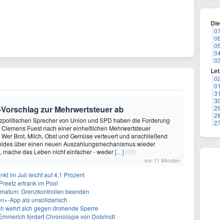
Di
0
0
0
0
0
Let
0
0
3
3
Vorschlag zur Mehrwertsteuer ab
2
2
anzpolitischen Sprecher von Union und SPD haben die Forderung
2
t Clemens Fuest nach einer einheitlichen Mehrwertsteuer
 Wer Brot, Milch, Obst und Gemüse verteuert und anschließend
Geldes über einen neuen Auszahlungsmechanismus wieder
, mache das Leben nicht einfacher - weder
[…]
(00)
vor 11 Minuten
kt im Juli leicht auf 4,1 Prozent
Preetz ertrank im Pool
Ultimatum: Grenzkontrollen beenden
ren»-App als unsolidarisch
ah wehrt sich gegen drohende Sperre
mmerich fordert Chronologie von Dobrindt