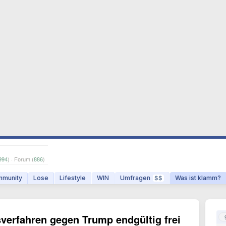
994
) · Forum (
886
)
munity
Lose
Lifestyle
WIN
Umfragen
Was ist klamm?
$$
erfahren gegen Trump endgültig frei