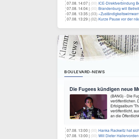
07.08. 14:07 |
(00)
ICE-Direktverbindung Ber
07.08. 14:04 |
(00)
Brandenburg will Betrei
07.08. 13:35 |
(03)
«Zuständigkeitswirrwar
07.08. 13:29 |
(02)
Kurze Pause vor der nä
BOULEVARD-NEWS
Die Fugees kündigen neue Mus
(BANG) - Die Fug
veröffentlichen. 
Erfolgsalbum 'Th
veröffentlicht, 
an die Öffentlich
07.08. 13:00 |
(00)
Hanka Rackwitz hat sich
07.08. 13:00 |
(00)
Will Dieter Hallervorde