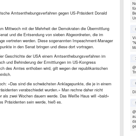
Nu
fü
orische Amtsenthebungsverfahren gegen US-Präsident Donald
Be
Ur
 Mittwoch mit der Mehrheit der Demokraten die Übermittlung
enat und die Entsendung von sieben Abgeordneten, die im
Vi
age vertreten werden. Diese sogenannten Impeachment-Manager
"N
unkte in den Senat bringen und diese dort vortragen.
Ma
n der Geschichte der USA einem Amtsenthebungsverfahren im
uch und Behinderung der Ermittlungen im US-Kongress
@
ich des Amtes enthoben wird, gilt wegen der republikanischen
Tr
inlich.
h: «Das sind die schwächsten Anklagepunkte, die je in einem
äsidenten verabschiedet wurden.» Man rechne daher nicht
Di
er als zwei Wochen dauern werde. Das Weiße Haus will «bald»
des Präsidenten sein werde, hieß es.
@
au
da
g