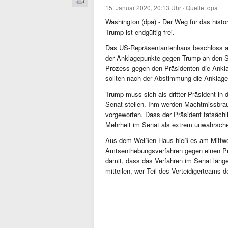
15. Januar 2020, 20:13 Uhr
·
Quelle:
dpa
Washington (dpa) - Der Weg für das hist
Trump ist endgültig frei.
Das US-Repräsentantenhaus beschloss am
der Anklagepunkte gegen Trump an den S
Prozess gegen den Präsidenten die Ankl
sollten nach der Abstimmung die Anklagep
Trump muss sich als dritter Präsident i
Senat stellen. Ihm werden Machtmissbra
vorgeworfen. Dass der Präsident tatsächl
Mehrheit im Senat als extrem unwahrsche
Aus dem Weißen Haus hieß es am Mittwoc
Amtsenthebungsverfahren gegen einen Pr
damit, dass das Verfahren im Senat läng
mitteilen, wer Teil des Verteidigerteams 