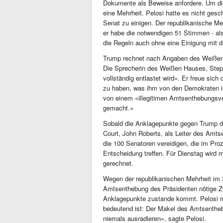
Dokumente als Beweise anfordere. Um die
eine Mehrheit. Pelosi hatte es nicht gesc
Senat zu einigen. Der republikanische M
er habe die notwendigen 51 Stimmen - al
die Regeln auch ohne eine Einigung mit 
Trump rechnet nach Angaben des Weißen H
Die Sprecherin des Weißen Hauses, Steph
vollständig entlastet wird». Er freue si
zu haben, was ihm von den Demokraten i
von einem «illegitimen Amtsenthebungsve
gemacht.»
Sobald die Anklagepunkte gegen Trump d
Court, John Roberts, als Leiter des Amts
die 100 Senatoren vereidigen, die im Pr
Entscheidung treffen. Für Dienstag wird 
gerechnet.
Wegen der republikanischen Mehrheit im S
Amtsenthebung des Präsidenten nötige Zw
Anklagepunkte zustande kommt. Pelosi m
bedeutend ist: Der Makel des Amtsentheb
niemals ausradieren», sagte Pelosi.