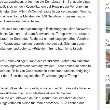
s zu erzwingen, bräuchten die Demokraten im Senat allerdings
Vo
hafft, sich mit den Republikanern auf Regeln zum Verfahren im
ge
ehrheitsführer Mitch McConnell sagte in der vergangenen Woche,
so eine einfache Mehrheit der 100 Senatoren - zusammen, um
den Demokraten festzulegen.
auses mit einer vollständigen Entlastung von allen Vorwürfen.
anie Grisham, teilte am Mittwoch mit, Trump erwarte, «dass er
ch darauf, im Senat das Recht auf ein ordnungsgemäßes Verfahren
Fa
m Repräsentantenhaus verwehrt worden sei. Grisham sprach
Au
rfahren» und betonte: «Präsident Trump hat nichts falsch
em Senat vorliegen, kann der Vorsitzende Richter am Supreme
enthebungsverfahrens vereidigt werden. Dieser muss seinerseits
ozess die Rolle von Geschworenen einnehmen und die endgültige
mit dem Start des eigentlichen Prozesses gegen Trump
Ze
üb
enat gilt es als hochgradig unwahrscheinlich, dass die für eine
eidrittelmehrheit in mindestens einem der beiden
achte am Mittwoch deutlich, warum das Verfahren dennoch
ungsverfahren bleibe für immer bestehen. «Sie können das