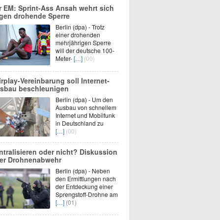
r EM: Sprint-Ass Ansah wehrt sich
gen drohende Sperre
Berlin (dpa) - Trotz
einer drohenden
mehrjährigen Sperre
will der deutsche 100-
Meter-
[…]
(00)
irplay-Vereinbarung soll Internet-
sbau beschleunigen
Berlin (dpa) - Um den
Ausbau von schnellem
Internet und Mobilfunk
in Deutschland zu
[…]
(00)
ntralisieren oder nicht? Diskussion
er Drohnenabwehr
Berlin (dpa) - Neben
den Ermittlungen nach
der Entdeckung einer
Sprengstoff-Drohne am
[…]
(01)