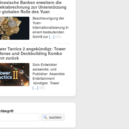
inesische Banken erweitern die
rektabrechnung zur Unterstützung
r globalen Rolle des Yuan
Beschleunigung der
Yuan-
Internationalisierung In
einem bedeutenden
Schritt zur
[…]
(00)
wer Tactics 2 angekündigt: Tower
fense und Deckbuilding Kombo
hrt zurück
Solo-Entwickler
asraworks und
Publisher Assemble
Entertainment
kündigen Tower
[…]
(00)
hbegriff
suchen