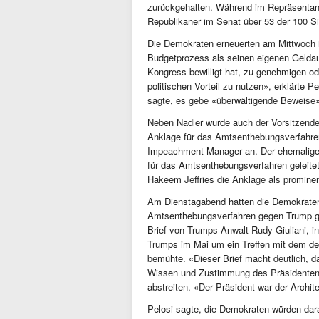
zurückgehalten. Während im Repräsentan
Republikaner im Senat über 53 der 100 Si
Die Demokraten erneuerten am Mittwoch i
Budgetprozess als seinen eigenen Geldau
Kongress bewilligt hat, zu genehmigen o
politischen Vorteil zu nutzen», erklärte 
sagte, es gebe «überwältigende Beweise»
Neben Nadler wurde auch der Vorsitzende
Anklage für das Amtsenthebungsverfahren 
Impeachment-Manager an. Der ehemalige 
für das Amtsenthebungsverfahren geleitet
Hakeem Jeffries die Anklage als prominen
Am Dienstagabend hatten die Demokraten 
Amtsenthebungsverfahren gegen Trump ge
Brief von Trumps Anwalt Rudy Giuliani, in
Trumps im Mai um ein Treffen mit dem de
bemühte. «Dieser Brief macht deutlich, da
Wissen und Zustimmung des Präsidenten g
abstreiten. «Der Präsident war der Archi
Pelosi sagte, die Demokraten würden dar