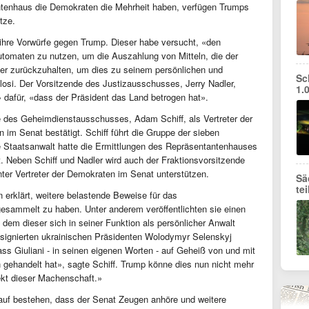
tenhaus die Demokraten die Mehrheit haben, verfügen Trumps
tze.
hre Vorwürfe gegen Trump. Dieser habe versucht, «den
tomaten zu nutzen, um die Auszahlung von Mitteln, die der
der zurückzuhalten, um dies zu seinem persönlichen und
Sc
Pelosi. Der Vorsitzende des Justizausschusses, Jerry Nadler,
1.
 dafür, «dass der Präsident das Land betrogen hat».
 des Geheimdienstausschusses, Adam Schiff, als Vertreter der
im Senat bestätigt. Schiff führt die Gruppe der sieben
Staatsanwalt hatte die Ermittlungen des Repräsentantenhauses
. Neben Schiff und Nadler wird auch der Fraktionsvorsitzende
ter Vertreter der Demokraten im Senat unterstützen.
Sä
te
erklärt, weitere belastende Beweise für das
sammelt zu haben. Unter anderem veröffentlichten sie einen
 dem dieser sich in seiner Funktion als persönlicher Anwalt
signierten ukrainischen Präsidenten Wolodymyr Selenskyj
ss Giuliani - in seinen eigenen Worten - auf Geheiß von und mit
ehandelt hat», sagte Schiff. Trump könne dies nun nicht mehr
tekt dieser Machenschaft.»
auf bestehen, dass der Senat Zeugen anhöre und weitere