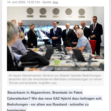
16. Juni 2026, 13:32 Uhr
·
Quelle:
dpa
Foto: John Macdougall/AFP POOL/dpa
Im neuen Gemeinsamen Zentrum zur Abwehr hybrider Bedrohungen
tauschen sich die verschiedenen Behörden anlassbezogen zu neuen
Trends und konkreten Angriffen aus.
Bauschaum in Abgasrohren, Brandsatz im Paket,
Cyberattacken? Wie das neue GAZ Hybrid dazu beitragen soll,
Bedrohungen - vor allem aus Russland - schneller zu
beantworten.