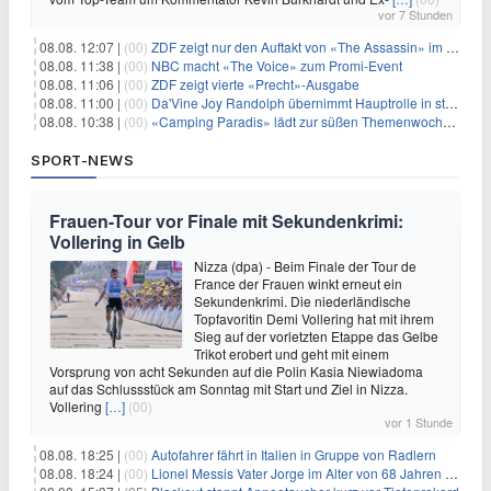
vor 7 Stunden
08.08. 12:07 |
(00)
ZDF zeigt nur den Auftakt von «The Assassin» im Fernsehen
08.08. 11:38 |
(00)
NBC macht «The Voice» zum Promi-Event
08.08. 11:06 |
(00)
ZDF zeigt vierte «Precht»-Ausgabe
08.08. 11:00 |
(00)
Da'Vine Joy Randolph übernimmt Hauptrolle in starbesetzter schwarzer Komödie
08.08. 10:38 |
(00)
«Camping Paradis» lädt zur süßen Themenwoche ein
SPORT-NEWS
Frauen-Tour vor Finale mit Sekundenkrimi:
Vollering in Gelb
Nizza (dpa) - Beim Finale der Tour de
France der Frauen winkt erneut ein
Sekundenkrimi. Die niederländische
Topfavoritin Demi Vollering hat mit ihrem
Sieg auf der vorletzten Etappe das Gelbe
Trikot erobert und geht mit einem
Vorsprung von acht Sekunden auf die Polin Kasia Niewiadoma
auf das Schlussstück am Sonntag mit Start und Ziel in Nizza.
Vollering
[…]
(00)
vor 1 Stunde
08.08. 18:25 |
(00)
Autofahrer fährt in Italien in Gruppe von Radlern
08.08. 18:24 |
(00)
Lionel Messis Vater Jorge im Alter von 68 Jahren gestorben