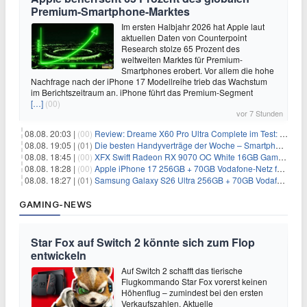
Premium-Smartphone-Marktes
Im ersten Halbjahr 2026 hat Apple laut
aktuellen Daten von Counterpoint
Research stolze 65 Prozent des
weltweiten Marktes für Premium-
Smartphones erobert. Vor allem die hohe
Nachfrage nach der iPhone 17 Modellreihe trieb das Wachstum
im Berichtszeitraum an. iPhone führt das Premium-Segment
[…]
(00)
vor 7 Stunden
08.08. 20:03 |
(00)
Review: Dreame X60 Pro Ultra Complete im Test: 42.000 Pa, 100 °C Moppwäsche & erstaunlich viel Technik in nur 8,9 cm Höhe
08.08. 19:05 |
(01)
Die besten Handyverträge der Woche – Smartphone-Tarife & SIM-Only im Überblick
08.08. 18:45 |
(00)
XFX Swift Radeon RX 9070 OC White 16GB Gaming-Grafikkarte für 579€
08.08. 18:28 |
(00)
Apple iPhone 17 256GB + 70GB Vodafone-Netz für 34,99€/Monat (effektiv 6,41€/Monat)
08.08. 18:27 |
(01)
Samsung Galaxy S26 Ultra 256GB + 70GB Vodafone-Netz für 34,99€/Monat (effektiv 4,74€/Monat)
GAMING-NEWS
Star Fox auf Switch 2 könnte sich zum Flop
entwickeln
Auf Switch 2 schafft das tierische
Flugkommando Star Fox vorerst keinen
Höhenflug – zumindest bei den ersten
Verkaufszahlen. Aktuelle