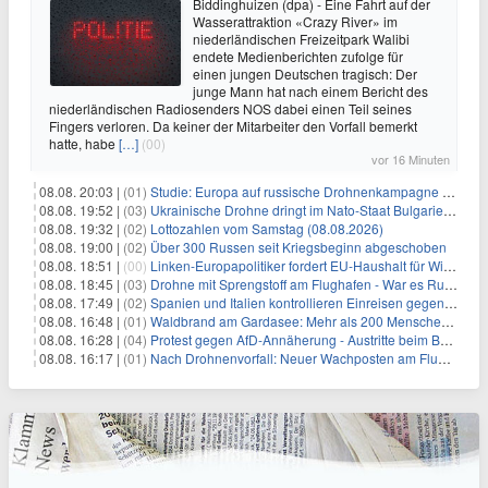
Biddinghuizen (dpa) - Eine Fahrt auf der
Wasserattraktion «Crazy River» im
niederländischen Freizeitpark Walibi
endete Medienberichten zufolge für
einen jungen Deutschen tragisch: Der
junge Mann hat nach einem Bericht des
niederländischen Radiosenders NOS dabei einen Teil seines
Fingers verloren. Da keiner der Mitarbeiter den Vorfall bemerkt
hatte, habe
[…]
(00)
vor 16 Minuten
08.08. 20:03 |
(01)
Studie: Europa auf russische Drohnenkampagne unzureichend vorbereitet
08.08. 19:52 |
(03)
Ukrainische Drohne dringt im Nato-Staat Bulgarien ein
08.08. 19:32 |
(02)
Lottozahlen vom Samstag (08.08.2026)
08.08. 19:00 |
(02)
Über 300 Russen seit Kriegsbeginn abgeschoben
08.08. 18:51 |
(00)
Linken-Europapolitiker fordert EU-Haushalt für Wirtschaftsumbau
08.08. 18:45 |
(03)
Drohne mit Sprengstoff am Flughafen - War es Russland?
08.08. 17:49 |
(02)
Spanien und Italien kontrollieren Einreisen gegenseitig
08.08. 16:48 |
(01)
Waldbrand am Gardasee: Mehr als 200 Menschen evakuiert
08.08. 16:28 |
(04)
Protest gegen AfD-Annäherung - Austritte beim BSW Sachsen-Anhalt
08.08. 16:17 |
(01)
Nach Drohnenvorfall: Neuer Wachposten am Flughafen