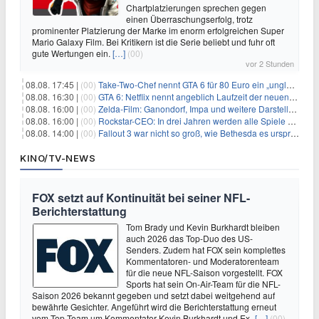
Chartplatzierungen sprechen gegen
einen Überraschungserfolg, trotz
prominenter Platzierung der Marke im enorm erfolgreichen Super
Mario Galaxy Film. Bei Kritikern ist die Serie beliebt und fuhr oft
gute Wertungen ein.
[…]
(00)
vor 2 Stunden
08.08. 17:45 |
(00)
Take-Two-Chef nennt GTA 6 für 80 Euro ein „unglaubliches Schnäppchen“
08.08. 16:30 |
(00)
GTA 6: Netflix nennt angeblich Laufzeit der neuen Gameplay-Präsentation
08.08. 16:00 |
(00)
Zelda-Film: Ganondorf, Impa und weitere Darsteller sollen feststehen
08.08. 16:00 |
(00)
Rockstar-CEO: In drei Jahren werden alle Spiele gestreamt
08.08. 14:00 |
(00)
Fallout 3 war nicht so groß, wie Bethesda es ursprünglich wollte
KINO/TV-NEWS
FOX setzt auf Kontinuität bei seiner NFL-
Berichterstattung
Tom Brady und Kevin Burkhardt bleiben
auch 2026 das Top-Duo des US-
Senders. Zudem hat FOX sein komplettes
Kommentatoren- und Moderatorenteam
für die neue NFL-Saison vorgestellt. FOX
Sports hat sein On-Air-Team für die NFL-
Saison 2026 bekannt gegeben und setzt dabei weitgehend auf
bewährte Gesichter. Angeführt wird die Berichterstattung erneut
vom Top-Team um Kommentator Kevin Burkhardt und Ex-
[…]
(00)