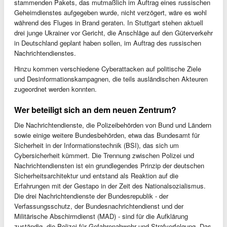
stammenden Pakets, das mutmaßlich im Auftrag eines russischen
Geheimdienstes aufgegeben wurde, nicht verzögert, wäre es wohl
während des Fluges in Brand geraten. In Stuttgart stehen aktuell
drei junge Ukrainer vor Gericht, die Anschläge auf den Güterverkehr
in Deutschland geplant haben sollen, im Auftrag des russischen
Nachrichtendienstes.
Hinzu kommen verschiedene Cyberattacken auf politische Ziele
und Desinformationskampagnen, die teils ausländischen Akteuren
zugeordnet werden konnten.
Wer beteiligt sich an dem neuen Zentrum?
Die Nachrichtendienste, die Polizeibehörden von Bund und Ländern
sowie einige weitere Bundesbehörden, etwa das Bundesamt für
Sicherheit in der Informationstechnik (BSI), das sich um
Cybersicherheit kümmert. Die Trennung zwischen Polizei und
Nachrichtendiensten ist ein grundlegendes Prinzip der deutschen
Sicherheitsarchitektur und entstand als Reaktion auf die
Erfahrungen mit der Gestapo in der Zeit des Nationalsozialismus.
Die drei Nachrichtendienste der Bundesrepublik - der
Verfassungsschutz, der Bundesnachrichtendienst und der
Militärische Abschirmdienst (MAD) - sind für die Aufklärung
zuständig, die Polizei für Gefahrenabwehr und Strafverfolgung. Das