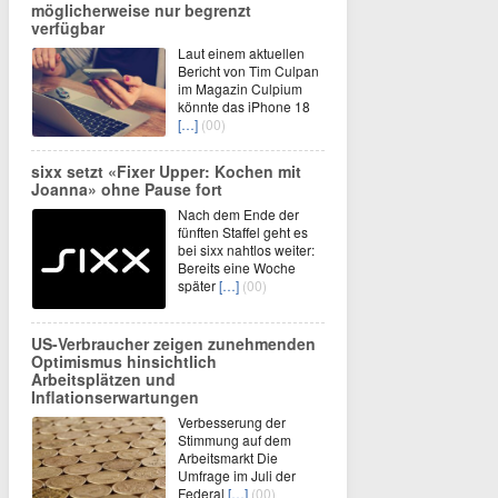
möglicherweise nur begrenzt
verfügbar
Laut einem aktuellen
Bericht von Tim Culpan
im Magazin Culpium
könnte das iPhone 18
[…]
(00)
sixx setzt «Fixer Upper: Kochen mit
Joanna» ohne Pause fort
Nach dem Ende der
fünften Staffel geht es
bei sixx nahtlos weiter:
Bereits eine Woche
später
[…]
(00)
US-Verbraucher zeigen zunehmenden
Optimismus hinsichtlich
Arbeitsplätzen und
Inflationserwartungen
Verbesserung der
Stimmung auf dem
Arbeitsmarkt Die
Umfrage im Juli der
Federal
[…]
(00)