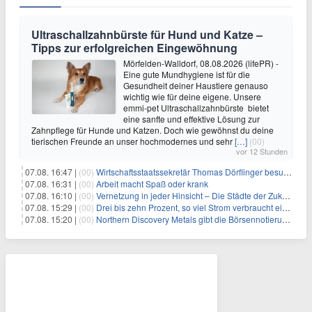
Ultraschallzahnbürste für Hund und Katze –
Tipps zur erfolgreichen Eingewöhnung
Mörfelden-Walldorf, 08.08.2026 (lifePR) -
Eine gute Mundhygiene ist für die
Gesundheit deiner Haustiere genauso
wichtig wie für deine eigene. Unsere
emmi-pet Ultraschallzahnbürste bietet
eine sanfte und effektive Lösung zur
Zahnpflege für Hunde und Katzen. Doch wie gewöhnst du deine
tierischen Freunde an unser hochmodernes und sehr
[…]
(00)
vor 12 Stunden
07.08. 16:47 |
(00)
Wirtschaftsstaatssekretär Thomas Dörflinger besucht Handwerksbetrieb im Kammerbezirk Freiburg
07.08. 16:31 |
(00)
Arbeit macht Spaß oder krank
07.08. 16:10 |
(00)
Vernetzung in jeder Hinsicht – Die Städte der Zukunft sind grün-blau
07.08. 15:29 |
(00)
Drei bis zehn Prozent, so viel Strom verbraucht ein Aufzug im Gebäude
07.08. 15:20 |
(00)
Northern Discovery Metals gibt die Börsennotierung an der Frankfurter Wertpapierbörse bekannt