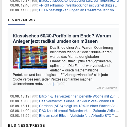
08.08. 15:37 |
(05)
Blackout stoppt Apnoetaucher kurz vor Tiefenrekord
08.08. 12:40 |
(00)
«Nicht erträumt»: Wellbrock holt mit Staffel drittes EM-Gold
08.08. 11:00 |
(00)
UEFA bestätigt Zahlungen an Ex-Mitarbeiterin von Infantino
FINANZNEWS
Klassisches 60/40-Portfolio am Ende? Warum
Anleger jetzt radikal umdenken müssen
Das Ende einer Ära: Warum Optimierung
nicht mehr zieht Seit den 1990er-Jahren
war es das Mantra der globalen
Finanzindustrie: Optimieren, optimieren,
optimieren. Die Formel war verlockend
einfach – durch mathematische
Perfektion und technologische Effizienzgewinne ließ sich jede
Quote verbessern, jeder Prozess schlanker machen.
Unternehmen reduzierten
[…]
(00)
vor 26 Minuten
08.08. 18:19 |
(00)
Bitcoin-ETFs verzeichnen perfekte Woche mit Zuflüssen auf 3-Monats-Hoch
08.08. 18:00 |
(00)
Das Vermächtnis eines Bankiers: Wie Johann Friedrich Städel sein Imperium unsterblich machte
08.08. 16:11 |
(00)
Cardano (ADA) steigt um 18% in einer Woche: Steht ein Kurs von $0,30 bevor?
08.08. 14:00 |
(00)
DAX knackt erneut Rekordmarke – Zalando-Aktie crasht nach Quartalszahlen
08.08. 13:55 |
(00)
Bhutan setzt Bitcoin-Verkäufe fort: Aktuelle BTC-Transaktionen
BUSINESS/PRESSE