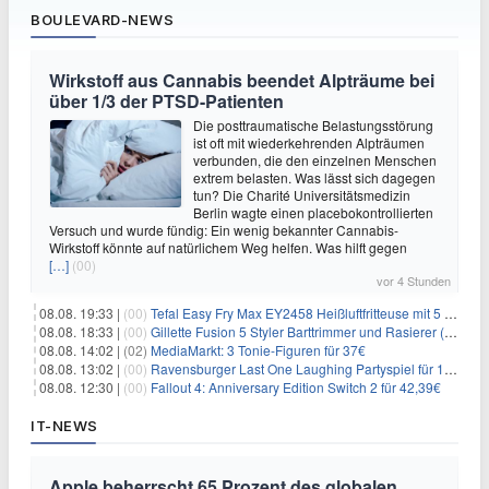
BOULEVARD-NEWS
Wirkstoff aus Cannabis beendet Alpträume bei
über 1/3 der PTSD-Patienten
Die posttraumatische Belastungsstörung
ist oft mit wiederkehrenden Alpträumen
verbunden, die den einzelnen Menschen
extrem belasten. Was lässt sich dagegen
tun? Die Charité Universitätsmedizin
Berlin wagte einen placebokontrollierten
Versuch und wurde fündig: Ein wenig bekannter Cannabis-
Wirkstoff könnte auf natürlichem Weg helfen. Was hilft gegen
[…]
(00)
vor 4 Stunden
08.08. 19:33 |
(00)
Tefal Easy Fry Max EY2458 Heißluftfritteuse mit 5 Litern für 64,99€
08.08. 18:33 |
(00)
Gillette Fusion 5 Styler Barttrimmer und Rasierer (All in One) für 16€
08.08. 14:02 |
(02)
MediaMarkt: 3 Tonie-Figuren für 37€
08.08. 13:02 |
(00)
Ravensburger Last One Laughing Partyspiel für 14,04€
08.08. 12:30 |
(00)
Fallout 4: Anniversary Edition Switch 2 für 42,39€
IT-NEWS
Apple beherrscht 65 Prozent des globalen