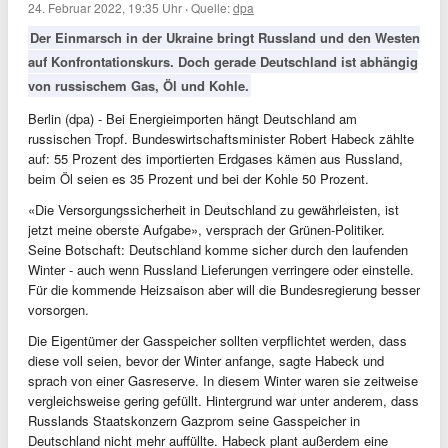
24. Februar 2022, 19:35 Uhr
·
Quelle:
dpa
Der Einmarsch in der Ukraine bringt Russland und den Westen
auf Konfrontationskurs. Doch gerade Deutschland ist abhängig
von russischem Gas, Öl und Kohle.
Berlin (dpa) - Bei Energieimporten hängt Deutschland am
russischen Tropf. Bundeswirtschaftsminister Robert Habeck zählte
auf: 55 Prozent des importierten Erdgases kämen aus Russland,
beim Öl seien es 35 Prozent und bei der Kohle 50 Prozent.
«Die Versorgungssicherheit in Deutschland zu gewährleisten, ist
jetzt meine oberste Aufgabe», versprach der Grünen-Politiker.
Seine Botschaft: Deutschland komme sicher durch den laufenden
Winter - auch wenn Russland Lieferungen verringere oder einstelle.
Für die kommende Heizsaison aber will die Bundesregierung besser
vorsorgen.
Die Eigentümer der Gasspeicher sollten verpflichtet werden, dass
diese voll seien, bevor der Winter anfange, sagte Habeck und
sprach von einer Gasreserve. In diesem Winter waren sie zeitweise
vergleichsweise gering gefüllt. Hintergrund war unter anderem, dass
Russlands Staatskonzern Gazprom seine Gasspeicher in
Deutschland nicht mehr auffüllte. Habeck plant außerdem eine