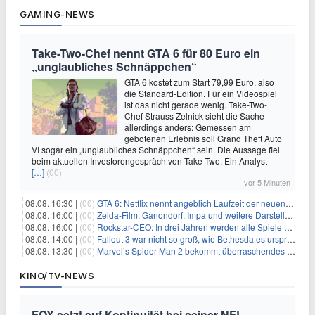
GAMING-NEWS
Take-Two-Chef nennt GTA 6 für 80 Euro ein
„unglaubliches Schnäppchen“
GTA 6 kostet zum Start 79,99 Euro, also
die Standard-Edition. Für ein Videospiel
ist das nicht gerade wenig. Take-Two-
Chef Strauss Zelnick sieht die Sache
allerdings anders: Gemessen am
gebotenen Erlebnis soll Grand Theft Auto
VI sogar ein „unglaubliches Schnäppchen“ sein. Die Aussage fiel
beim aktuellen Investorengespräch von Take-Two. Ein Analyst
[…]
(00)
vor 5 Minuten
08.08. 16:30 |
(00)
GTA 6: Netflix nennt angeblich Laufzeit der neuen Gameplay-Präsentation
08.08. 16:00 |
(00)
Zelda-Film: Ganondorf, Impa und weitere Darsteller sollen feststehen
08.08. 16:00 |
(00)
Rockstar-CEO: In drei Jahren werden alle Spiele gestreamt
08.08. 14:00 |
(00)
Fallout 3 war nicht so groß, wie Bethesda es ursprünglich wollte
08.08. 13:30 |
(00)
Marvel’s Spider-Man 2 bekommt überraschendes PS5-Update mit gewünschter Komfortfunktion
KINO/TV-NEWS
FOX setzt auf Kontinuität bei seiner NFL-