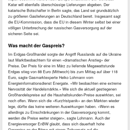
Katar will ebenfalls überschüssige Lieferungen abgeben. Der
katarische Botschafter in Berlin sagte, das Land sei grundsätzlich
zu größeren Gaslieferungen an Deutschland bereit. Insgesamt sagt
die EU-Kommission, dass die EU in diesem Winter selbst bei einer
völligen Unterbrechung der russischen Gasversorgung auf der
sicheren Seite sei.
Was macht der Gaspreis?
Im Erdgas-Großhandel sorgte der Angriff Russlands auf die Ukraine
laut Marktbeobachtern für einen «dramatischen Anstieg» der
Preise. Der Preis für eine im März zu liefernde Megawattstunde
Erdgas stieg von 88 Euro (Mittwoch) bis zum Mittag auf über 118
Euro, sagte Gasmarktexperte Heiko Lohmann vom
Energieinformationsdienst Energate. «Wir beobachten eine extreme
Nervosität der Handelsmärkte.» Wie sich die aktuell gestiegenen
Großhandelspreise auf die Haushaltskunden-Preise auswirkten, sei
noch offen. Wenn sich die «Kurzfristpanik» an den Märkten wieder
lege, dürfte das keine weiteren Auswirkungen haben. «Wenn es
allerdings zu Einschränkungen in der Gasversorgung kommt,
werden die Preise weiter steigen», sagte Lohmann. Auch der
Energieversorger EnBW glaubt, dass sich dauerhaft hohe
Gaspreise an der Börse mit einem Zeitversatz auf die