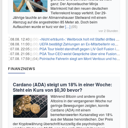
ganz: Der Apnoetaucher Minja
Marinković hat den neuen deutschen
Tiefenrekord knapp verfehlt. Der 29-
Jährige tauchte an der Allmannshauser Steilwand mit einem
Atemzug auf die angestrebten 85 Meter ab. Doch beim
Auftauchen wurde er kurz vor der
[…]
(05)
vor 2 Stunden
08.08. 12:40 |
(00)
«Nicht erträumt»: Wellbrock holt mit Staffel drittes EM-Gold
08.08. 11:00 |
(00)
UEFA bestätigt Zahlungen an Ex-Mitarbeiterin von Infantino
07.08. 22:05 |
(00)
PGA Tour bleibt standhaft gegen LIV Golf Fusion in einem sich wandelnden Sportumfeld
07.08. 21:06 |
(00)
PGA Tour-CEO weist Gespräche über eine Fusion mit LIV Golf zurück und bekräftigt die Wettbewerbslandschaft
07.08. 17:59 |
(04)
Polnische Fahrerin siegt am Mont Ventoux und holt Tour-Gelb
FINANZNEWS
Cardano (ADA) steigt um 18% in einer Woche:
Steht ein Kurs von $0,30 bevor?
Während Bitcoin und andere große
Altcoins in der vergangenen Woche nur
geringe Bewegungen zeigten, konnte
Cardano (ADA) mit einem
bemerkenswerten Kursanstieg von 18%
aus der Masse hervorstechen. Der Preis
der Kryptowährung überschritt kurzzeitig die psychologisch