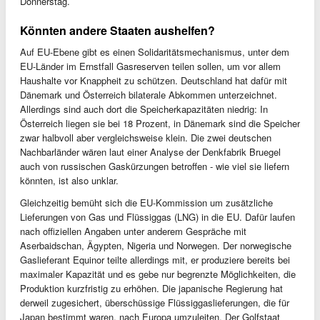
Donnerstag.
Könnten andere Staaten aushelfen?
Auf EU-Ebene gibt es einen Solidaritätsmechanismus, unter dem
EU-Länder im Ernstfall Gasreserven teilen sollen, um vor allem
Haushalte vor Knappheit zu schützen. Deutschland hat dafür mit
Dänemark und Österreich bilaterale Abkommen unterzeichnet.
Allerdings sind auch dort die Speicherkapazitäten niedrig: In
Österreich liegen sie bei 18 Prozent, in Dänemark sind die Speicher
zwar halbvoll aber vergleichsweise klein. Die zwei deutschen
Nachbarländer wären laut einer Analyse der Denkfabrik Bruegel
auch von russischen Gaskürzungen betroffen - wie viel sie liefern
könnten, ist also unklar.
Gleichzeitig bemüht sich die EU-Kommission um zusätzliche
Lieferungen von Gas und Flüssiggas (LNG) in die EU. Dafür laufen
nach offiziellen Angaben unter anderem Gespräche mit
Aserbaidschan, Ägypten, Nigeria und Norwegen. Der norwegische
Gaslieferant Equinor teilte allerdings mit, er produziere bereits bei
maximaler Kapazität und es gebe nur begrenzte Möglichkeiten, die
Produktion kurzfristig zu erhöhen. Die japanische Regierung hat
derweil zugesichert, überschüssige Flüssiggaslieferungen, die für
Japan bestimmt waren, nach Europa umzuleiten. Der Golfstaat