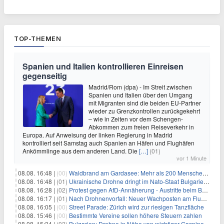
TOP-THEMEN
Spanien und Italien kontrollieren Einreisen
gegenseitig
Madrid/Rom (dpa) - Im Streit zwischen
Spanien und Italien über den Umgang
mit Migranten sind die beiden EU-Partner
wieder zu Grenzkontrollen zurückgekehrt
– wie in Zeiten vor dem Schengen-
Abkommen zum freien Reiseverkehr in
Europa. Auf Anweisung der linken Regierung in Madrid
kontrolliert seit Samstag auch Spanien an Häfen und Flughäfen
Ankömmlinge aus dem anderen Land. Die
[…]
(01)
vor 1 Minute
08.08. 16:48 |
(00)
Waldbrand am Gardasee: Mehr als 200 Menschen evakuiert
08.08. 16:48 |
(01)
Ukrainische Drohne dringt im Nato-Staat Bulgarien ein
08.08. 16:28 |
(02)
Protest gegen AfD-Annäherung - Austritte beim BSW Sachsen-Anhalt
08.08. 16:17 |
(01)
Nach Drohnenvorfall: Neuer Wachposten am Flughafen
08.08. 16:05 |
(00)
Street Parade: Zürich wird zur riesigen Tanzfläche
08.08. 15:46 |
(00)
Bestimmte Vereine sollen höhere Steuern zahlen
08.08. 15:34 |
(02)
Bulgarien: Drohne in Nähe von wichtiger Gaspipeline explodiert