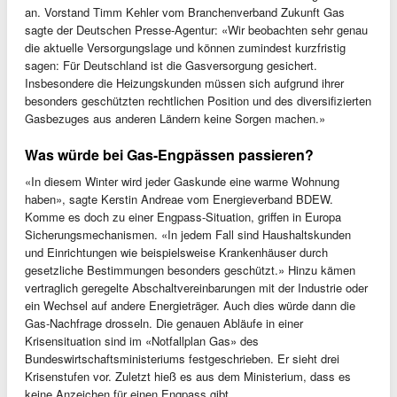
an. Vorstand Timm Kehler vom Branchenverband Zukunft Gas
sagte der Deutschen Presse-Agentur: «Wir beobachten sehr genau
die aktuelle Versorgungslage und können zumindest kurzfristig
sagen: Für Deutschland ist die Gasversorgung gesichert.
Insbesondere die Heizungskunden müssen sich aufgrund ihrer
besonders geschützten rechtlichen Position und des diversifizierten
Gasbezuges aus anderen Ländern keine Sorgen machen.»
Was würde bei Gas-Engpässen passieren?
«In diesem Winter wird jeder Gaskunde eine warme Wohnung
haben», sagte Kerstin Andreae vom Energieverband BDEW.
Komme es doch zu einer Engpass-Situation, griffen in Europa
Sicherungsmechanismen. «In jedem Fall sind Haushaltskunden
und Einrichtungen wie beispielsweise Krankenhäuser durch
gesetzliche Bestimmungen besonders geschützt.» Hinzu kämen
vertraglich geregelte Abschaltvereinbarungen mit der Industrie oder
ein Wechsel auf andere Energieträger. Auch dies würde dann die
Gas-Nachfrage drosseln. Die genauen Abläufe in einer
Krisensituation sind im «Notfallplan Gas» des
Bundeswirtschaftsministeriums festgeschrieben. Er sieht drei
Krisenstufen vor. Zuletzt hieß es aus dem Ministerium, dass es
keine Anzeichen für einen Engpass gibt.