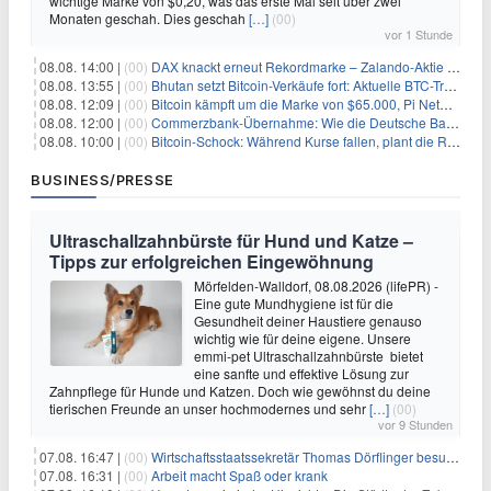
wichtige Marke von $0,20, was das erste Mal seit über zwei
Monaten geschah. Dies geschah
[…]
(00)
vor 1 Stunde
08.08. 14:00 |
(00)
DAX knackt erneut Rekordmarke – Zalando-Aktie crasht nach Quartalszahlen
08.08. 13:55 |
(00)
Bhutan setzt Bitcoin-Verkäufe fort: Aktuelle BTC-Transaktionen
08.08. 12:09 |
(00)
Bitcoin kämpft um die Marke von $65.000, Pi Network gewinnt an Unterstützung
08.08. 12:00 |
(00)
Commerzbank-Übernahme: Wie die Deutsche Bank im Schatten zum großen Gewinner wird
08.08. 10:00 |
(00)
Bitcoin-Schock: Während Kurse fallen, plant die Regierung die Steuer-Bombe
BUSINESS/PRESSE
Ultraschallzahnbürste für Hund und Katze –
Tipps zur erfolgreichen Eingewöhnung
Mörfelden-Walldorf, 08.08.2026 (lifePR) -
Eine gute Mundhygiene ist für die
Gesundheit deiner Haustiere genauso
wichtig wie für deine eigene. Unsere
emmi-pet Ultraschallzahnbürste bietet
eine sanfte und effektive Lösung zur
Zahnpflege für Hunde und Katzen. Doch wie gewöhnst du deine
tierischen Freunde an unser hochmodernes und sehr
[…]
(00)
vor 9 Stunden
07.08. 16:47 |
(00)
Wirtschaftsstaatssekretär Thomas Dörflinger besucht Handwerksbetrieb im Kammerbezirk Freiburg
07.08. 16:31 |
(00)
Arbeit macht Spaß oder krank