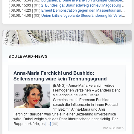
08.08. 15:03 |
(01)
2. Bundesliga: Braunschweig schießt Magdeburg ab
08.08. 14:23 |
(01)
Erneut Demonstration gegen den Massentourismus auf Mallorca
08.08. 14:08 |
(03)
Union kritisiert geplante Steueränderung für Vereine
BOULEVARD-NEWS
Anna-Maria Ferchichi und Bushido:
Seitensprung wäre kein Trennungsgrund
(BANG) - Anna-Maria Ferchichi würde
Fremdgehen verzeihen – woanders zieht
sie jedoch eine klare Grenze.
Gemeinsam mit Ehemann Bushido
sprach die Influencerin in ihrem Podcast
'Im Bett mit Anna-Maria und Anis
Ferchichi' darüber, was für sie in einer Beziehung unverzeihlich
wäre. Dabei zeigte sich das Paar überraschend nachsichtig. Der
Rapper erklärte, es
[…]
(00)
vor 6 Stunden