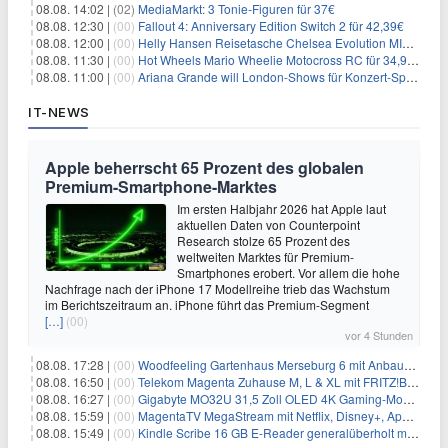
08.08. 14:02 |
(02)
MediaMarkt: 3 Tonie-Figuren für 37€
08.08. 12:30 |
(00)
Fallout 4: Anniversary Edition Switch 2 für 42,39€
08.08. 12:00 |
(00)
Helly Hansen Reisetasche Chelsea Evolution MID 54L für 29,99€
08.08. 11:30 |
(00)
Hot Wheels Mario Wheelie Motocross RC für 34,99€
08.08. 11:00 |
(00)
Ariana Grande will London-Shows für Konzert-Special filmen
IT-NEWS
Apple beherrscht 65 Prozent des globalen
Premium-Smartphone-Marktes
Im ersten Halbjahr 2026 hat Apple laut
aktuellen Daten von Counterpoint
Research stolze 65 Prozent des
weltweiten Marktes für Premium-
Smartphones erobert. Vor allem die hohe
Nachfrage nach der iPhone 17 Modellreihe trieb das Wachstum
im Berichtszeitraum an. iPhone führt das Premium-Segment
[…]
(00)
vor 4 Stunden
08.08. 17:28 |
(00)
Woodfeeling Gartenhaus Merseburg 6 mit Anbaudach für 1.048€
08.08. 16:50 |
(00)
Telekom Magenta Zuhause M, L & XL mit FRITZ!Box 7690 für 1€ und 220€ Bonus (effektiv ab 19,74€/Monat)
08.08. 16:27 |
(00)
Gigabyte MO32U 31,5 Zoll OLED 4K Gaming-Monitor für 549€
08.08. 15:59 |
(00)
MagentaTV MegaStream mit Netflix, Disney+, Apple TV+ & RTL+ für 30€/Monat (effektiv 20,83€/Monat)
08.08. 15:49 |
(00)
Kindle Scribe 16 GB E-Reader generalüberholt mit Eingabestift für 197,99€