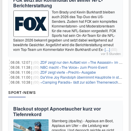
Berichterstattung
Tom Brady und Kevin Burkhardt bleiben
auch 2026 das Top-Duo des US-
Senders. Zudem hat FOX sein komplettes
Kommentatoren- und Moderatorenteam
für die neue NFL-Saison vorgestellt. FOX
Sports hat sein On-Air-Team für die NFL-
Saison 2026 bekannt gegeben und setzt dabei weitgehend auf
bewährte Gesichter. Angeführt wird die Berichterstattung erneut
vom Top-Team um Kommentator Kevin Burkhardt und Ex-
[…]
(00)
vor 5 Stunden
08.08. 12:07 |
(00)
ZDF zeigt nur den Auftakt von «The Assassin» im Fernsehen
08.08. 11:38 |
(00)
NBC macht «The Voice» zum Promi-Event
08.08. 11:06 |
(00)
ZDF zeigt vierte «Precht»-Ausgabe
08.08. 11:00 |
(00)
Da'Vine Joy Randolph übernimmt Hauptrolle in starbesetzter schwarzer Komödie
08.08. 10:38 |
(00)
«Camping Paradis» lädt zur süßen Themenwoche ein
SPORT-NEWS
Blackout stoppt Apnoetaucher kurz vor
Tiefenrekord
Starnberg (dpa/lby) - Applaus am Boot,
Applaus am Ufer – die Leistung war
grandios. Und dennoch reichte es nicht