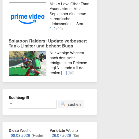
Mit «A Love Other Than
Yours» startet Mitte
September eine neue
koreanische
Liebesserie mit Seo
[…]
(00)
Splatoon Raiders: Update verbessert
Tank-Limiter und behebt Bugs
Nur wenige Wochen
nach dem sehr
erfolgreichen Release
legt Nintendo mit dem
ersten
[…]
(00)
Suchbegriff
suchen
Diese
Woche
Vorletzte
Woche
08.08.2026
26.07.2026
(Heute)
(So)