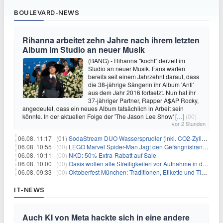
BOULEVARD-NEWS
Rihanna arbeitet zehn Jahre nach ihrem letzten
Album im Studio an neuer Musik
(BANG) - Rihanna "kocht" derzeit im
Studio an neuer Musik. Fans warten
bereits seit einem Jahrzehnt darauf, dass
die 38-jährige Sängerin ihr Album 'Anti'
aus dem Jahr 2016 fortsetzt. Nun hat ihr
37-jähriger Partner, Rapper A$AP Rocky,
angedeutet, dass ein neues Album tatsächlich in Arbeit sein
könnte. In der aktuellen Folge der 'The Jason Lee Show'
[…]
(00)
vor 2 Stunden
06.08. 11:17 |
(01)
SodaStream DUO Wassersprudler (inkl. CO2-Zylinder) für 94€
06.08. 10:55 |
(00)
LEGO Marvel Spider-Man Jagt den Gefängnistransporter (76349) für 32,99€
06.08. 10:11 |
(00)
NKD: 50% Extra-Rabatt auf Sale
06.08. 10:00 |
(00)
Oasis wollen alte Streitigkeiten vor Aufnahme in die Rock and Roll Hall of Fame begraben
06.08. 09:33 |
(00)
Oktoberfest München: Traditionen, Etikette und Tipps für Gäste aus dem In- und Ausland
IT-NEWS
Auch KI von Meta hackte sich in eine andere