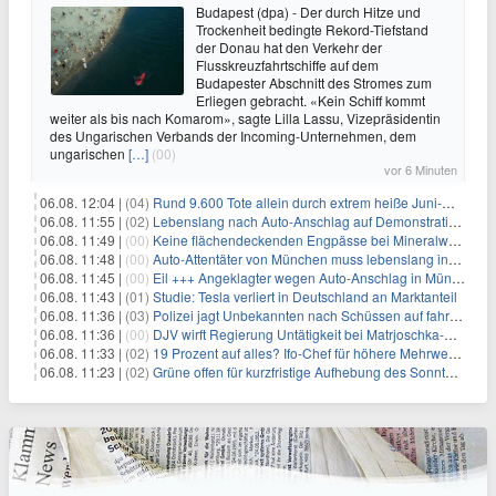
Budapest (dpa) - Der durch Hitze und
Trockenheit bedingte Rekord-Tiefstand
der Donau hat den Verkehr der
Flusskreuzfahrtschiffe auf dem
Budapester Abschnitt des Stromes zum
Erliegen gebracht. «Kein Schiff kommt
weiter als bis nach Komarom», sagte Lilla Lassu, Vizepräsidentin
des Ungarischen Verbands der Incoming-Unternehmen, dem
ungarischen
[…]
(00)
vor 6 Minuten
06.08. 12:04 |
(04)
Rund 9.600 Tote allein durch extrem heiße Juni-Woche
06.08. 11:55 |
(02)
Lebenslang nach Auto-Anschlag auf Demonstration in München
06.08. 11:49 |
(00)
Keine flächendeckenden Engpässe bei Mineralwasser
06.08. 11:48 |
(00)
Auto-Attentäter von München muss lebenslang ins Gefängnis
06.08. 11:45 |
(00)
Eil +++ Angeklagter wegen Auto-Anschlag in München zu lebenslanger Haft verurteilt
06.08. 11:43 |
(01)
Studie: Tesla verliert in Deutschland an Marktanteil
06.08. 11:36 |
(03)
Polizei jagt Unbekannten nach Schüssen auf fahrendes Auto
06.08. 11:36 |
(00)
DJV wirft Regierung Untätigkeit bei Matrjoschka-Kampagne vor
06.08. 11:33 |
(02)
19 Prozent auf alles? Ifo-Chef für höhere Mehrwertsteuer
06.08. 11:23 |
(02)
Grüne offen für kurzfristige Aufhebung des Sonntagsfahrverbots