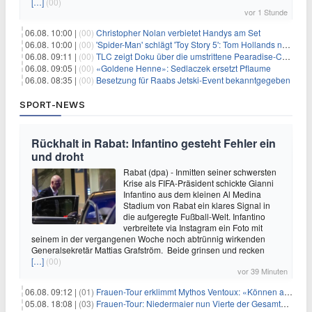
[…]
(00)
vor 1 Stunde
06.08. 10:00 |
(00)
Christopher Nolan verbietet Handys am Set
06.08. 10:00 |
(00)
'Spider-Man' schlägt 'Toy Story 5': Tom Hollands neuer Film bricht alle Rekorde
06.08. 09:11 |
(00)
TLC zeigt Doku über die umstrittene Pearadise-Community
06.08. 09:05 |
(00)
«Goldene Henne»: Sedlaczek ersetzt Pflaume
06.08. 08:35 |
(00)
Besetzung für Raabs Jetski-Event bekanntgegeben
SPORT-NEWS
Rückhalt in Rabat: Infantino gesteht Fehler ein
und droht
Rabat (dpa) - Inmitten seiner schwersten
Krise als FIFA-Präsident schickte Gianni
Infantino aus dem kleinen Al Medina
Stadium von Rabat ein klares Signal in
die aufgeregte Fußball-Welt. Infantino
verbreitete via Instagram ein Foto mit
seinem in der vergangenen Woche noch abtrünnig wirkenden
Generalsekretär Mattias Grafström. Beide grinsen und recken
[…]
(00)
vor 39 Minuten
06.08. 09:12 |
(01)
Frauen-Tour erklimmt Mythos Ventoux: «Können alles schaffen»
05.08. 18:08 |
(03)
Frauen-Tour: Niedermaier nun Vierte der Gesamtwertung