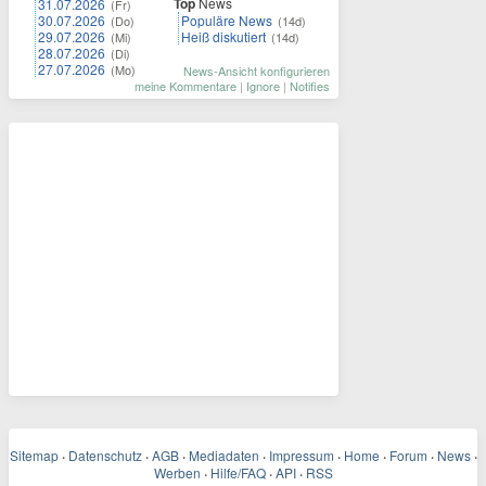
Top
News
31.07.2026
(Fr)
30.07.2026
Populäre News
(Do)
(14d)
29.07.2026
Heiß diskutiert
(Mi)
(14d)
28.07.2026
(Di)
27.07.2026
(Mo)
News-Ansicht konfigurieren
meine Kommentare
|
Ignore
|
Notifies
Sitemap
·
Datenschutz
·
AGB
·
Mediadaten
·
Impressum
·
Home
·
Forum
·
News
·
Werben
·
Hilfe/FAQ
·
API
·
RSS