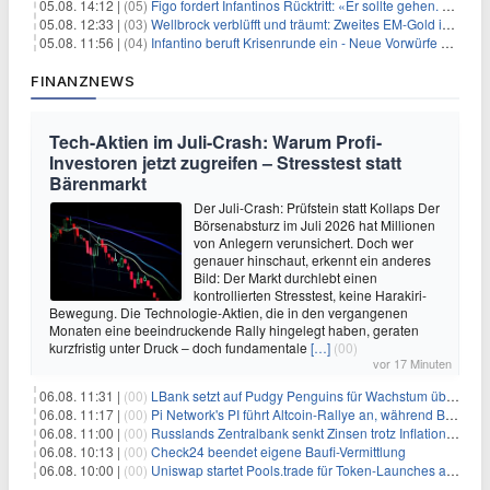
05.08. 14:12 |
(05)
Figo fordert Infantinos Rücktritt: «Er sollte gehen. Jetzt»
05.08. 12:33 |
(03)
Wellbrock verblüfft und träumt: Zweites EM-Gold in Paris
05.08. 11:56 |
(04)
Infantino beruft Krisenrunde ein - Neue Vorwürfe gegen FIFA
FINANZNEWS
Tech-Aktien im Juli-Crash: Warum Profi-
Investoren jetzt zugreifen – Stresstest statt
Bärenmarkt
Der Juli-Crash: Prüfstein statt Kollaps Der
Börsenabsturz im Juli 2026 hat Millionen
von Anlegern verunsichert. Doch wer
genauer hinschaut, erkennt ein anderes
Bild: Der Markt durchlebt einen
kontrollierten Stresstest, keine Harakiri-
Bewegung. Die Technologie-Aktien, die in den vergangenen
Monaten eine beeindruckende Rally hingelegt haben, geraten
kurzfristig unter Druck – doch fundamentale
[…]
(00)
vor 17 Minuten
06.08. 11:31 |
(00)
LBank setzt auf Pudgy Penguins für Wachstum über den Handel hinaus
06.08. 11:17 |
(00)
Pi Network's PI führt Altcoin-Rallye an, während Bitcoin $65.000 anpeilt
06.08. 11:00 |
(00)
Russlands Zentralbank senkt Zinsen trotz Inflations-Schock – ein riskantes Spiel
06.08. 10:13 |
(00)
Check24 beendet eigene Baufi-Vermittlung
06.08. 10:00 |
(00)
Uniswap startet Pools.trade für Token-Launches auf Robinhood Chain