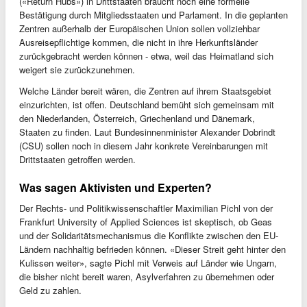
(«Return Hubs») in Drittstaaten braucht noch eine formelle
Bestätigung durch Mitgliedsstaaten und Parlament. In die geplanten
Zentren außerhalb der Europäischen Union sollen vollziehbar
Ausreisepflichtige kommen, die nicht in ihre Herkunftsländer
zurückgebracht werden können - etwa, weil das Heimatland sich
weigert sie zurückzunehmen.
Welche Länder bereit wären, die Zentren auf ihrem Staatsgebiet
einzurichten, ist offen. Deutschland bemüht sich gemeinsam mit
den Niederlanden, Österreich, Griechenland und Dänemark,
Staaten zu finden. Laut Bundesinnenminister Alexander Dobrindt
(CSU) sollen noch in diesem Jahr konkrete Vereinbarungen mit
Drittstaaten getroffen werden.
Was sagen Aktivisten und Experten?
Der Rechts- und Politikwissenschaftler Maximilian Pichl von der
Frankfurt University of Applied Sciences ist skeptisch, ob Geas
und der Solidaritätsmechanismus die Konflikte zwischen den EU-
Ländern nachhaltig befrieden können. «Dieser Streit geht hinter den
Kulissen weiter», sagte Pichl mit Verweis auf Länder wie Ungarn,
die bisher nicht bereit waren, Asylverfahren zu übernehmen oder
Geld zu zahlen.