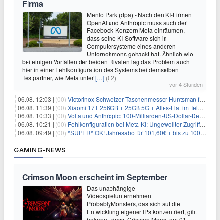
Firma
Menlo Park (dpa) - Nach den KI-Firmen
OpenAI und Anthropic muss auch der
Facebook-Konzern Meta einräumen,
dass seine KI-Software sich in
Computersysteme eines anderen
Unternehmens gehackt hat. Ähnlich wie
bei einigen Vorfällen der beiden Rivalen lag das Problem auch
hier in einer Fehlkonfiguration des Systems bei demselben
Testpartner, wie Meta unter
[…]
(02)
vor 4 Stunden
06.08. 12:03 |
(00)
Victorinox Schweizer Taschenmesser Huntsman für 32,99€
06.08. 11:39 |
(00)
Xiaomi 17T 256GB + 25GB 5G + Alles-Flat im Telekom-Netz für 9,99€/Monat
06.08. 10:33 |
(00)
Volta und Anthropic: 100-Milliarden-US-Dollar-Deal für KI-Rechenleistung
06.08. 10:21 |
(00)
Fehlkonfiguration bei Meta-KI: Ungewollter Zugriff auf fremde Systeme
06.08. 09:49 |
(00)
*SUPER* OK! Jahresabo für 101,60€ + bis zu 100€ Prämie
GAMING-NEWS
Crimson Moon erscheint im September
Das unabhängige
Videospielunternehmen
ProbablyMonsters, das sich auf die
Entwicklung eigener IPs konzentriert, gibt
bekannt, dass Crimson Moon am 01.