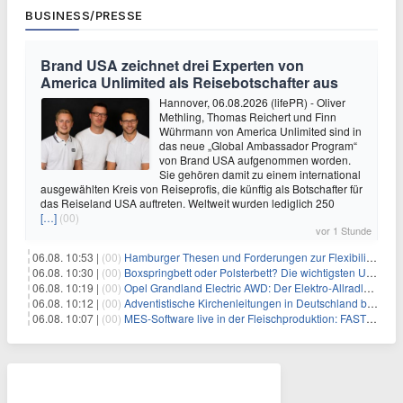
BUSINESS/PRESSE
Brand USA zeichnet drei Experten von
America Unlimited als Reisebotschafter aus
Hannover, 06.08.2026 (lifePR) - Oliver
Methling, Thomas Reichert und Finn
Wührmann von America Unlimited sind in
das neue „Global Ambassador Program“
von Brand USA aufgenommen worden.
Sie gehören damit zu einem international
ausgewählten Kreis von Reiseprofis, die künftig als Botschafter für
das Reiseland USA auftreten. Weltweit wurden lediglich 250
[…]
(00)
vor 1 Stunde
06.08. 10:53 |
(00)
Hamburger Thesen und Forderungen zur Flexibilisierung der Arbeitszeit
06.08. 10:30 |
(00)
Boxspringbett oder Polsterbett? Die wichtigsten Unterschiede im Überblick
06.08. 10:19 |
(00)
Opel Grandland Electric AWD: Der Elektro-Allradler als zugkräftiges Wohnwagen-Gespann
06.08. 10:12 |
(00)
Adventistische Kirchenleitungen in Deutschland bekräftigen ihre „Stellungnahme zur gesellschaftlichen Situation“
06.08. 10:07 |
(00)
MES-Software live in der Fleischproduktion: FASTEC 4 PRO steigert OEE und spart bei Goldschmaus zwei Schichten pro Woche