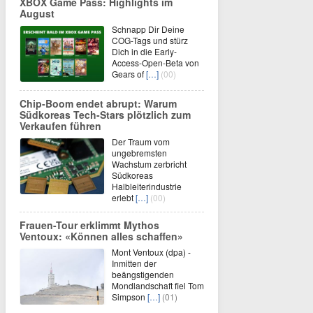
XBOX Game Pass: Highlights im
August
Schnapp Dir Deine
COG-Tags und stürz
Dich in die Early-
Access-Open-Beta von
Gears of
[…]
(00)
Chip-Boom endet abrupt: Warum
Südkoreas Tech-Stars plötzlich zum
Verkaufen führen
Der Traum vom
ungebremsten
Wachstum zerbricht
Südkoreas
Halbleiterindustrie
erlebt
[…]
(00)
Frauen-Tour erklimmt Mythos
Ventoux: «Können alles schaffen»
Mont Ventoux (dpa) -
Inmitten der
beängstigenden
Mondlandschaft fiel Tom
Simpson
[…]
(01)