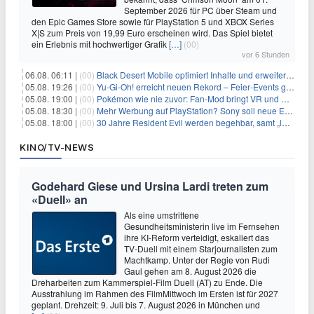
September 2026 für PC über Steam und
den Epic Games Store sowie für PlayStation 5 und XBOX Series
X|S zum Preis von 19,99 Euro erscheinen wird. Das Spiel bietet
ein Erlebnis mit hochwertiger Grafik
[…]
(00)
vor 6 Stunden
06.08. 06:11 |
(00)
Black Desert Mobile optimiert Inhalte und erweitert Treasure Access
05.08. 19:26 |
(00)
Yu‑Gi‑Oh! erreicht neuen Rekord – Feier‑Events gestartet
05.08. 19:00 |
(00)
Pokémon wie nie zuvor: Fan-Mod bringt VR und Ego-Perspektive nach Kanto
05.08. 18:30 |
(00)
Mehr Werbung auf PlayStation? Sony soll neue Einnahmequellen prüfen
05.08. 18:00 |
(00)
30 Jahre Resident Evil werden begehbar, samt „lebensgroßem Leon“
KINO/TV-NEWS
Godehard Giese und Ursina Lardi treten zum
«Duell» an
Als eine umstrittene
Gesundheitsministerin live im Fernsehen
ihre KI-Reform verteidigt, eskaliert das
TV-Duell mit einem Starjournalisten zum
Machtkamp. Unter der Regie von Rudi
Gaul gehen am 8. August 2026 die
Dreharbeiten zum Kammerspiel-Film Duell (AT) zu Ende. Die
Ausstrahlung im Rahmen des FilmMittwoch im Ersten ist für 2027
geplant. Drehzeit: 9. Juli bis 7. August 2026 in München und