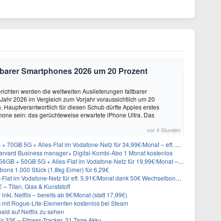
altbarer Smartphones 2026 um 20 Prozent
ichten werden die weltweiten Auslieferungen faltbarer
ahr 2026 im Vergleich zum Vorjahr voraussichtlich um 20
 Hauptverantwortlich für diesen Schub dürfte Apples erstes
hone sein: das gerüchteweise erwartete iPhone Ultra. Das
vor 4 Stunden
GB 5G + Alles-Flat im Vodafone-Netz für 34,99€/Monat – eff. 4,65€/Monat
rvard Business manager+ Digital-Kombi-Abo 1 Monat kostenlos
+ 50GB 5G + Alles-Flat im Vodafone-Netz für 19,99€/Monat – eff. 0,61€/Monat
ons 1.000 Stück (1,8kg Eimer) für 6,29€
lat im Vodafone-Netz für eff. 5,91€/Monat dank 50€ Wechselbonus + 0€ AG
– Titan, Glas & Kunststoff
inkl. Netflix – bereits ab 9€/Monat (statt 17,99€)
 mit Rogue-Lite-Elementen kostenlos bei Steam
ald auf Netflix zu sehen
r 33€ – Fitness-Tracker, 21 Tage Akku