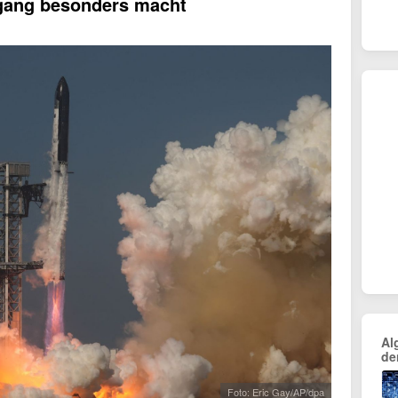
gang besonders macht
Al
de
Foto: Eric Gay/AP/dpa