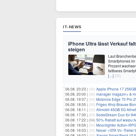
IT-NEWS
iPhone Ultra lässt Verkauf f
steigen
Laut Branchenber
Smartphones im J
Prozent wachsen.
faltbares Smartp
[…]
(00)
06.08. 20:23 |
(00)
Apple iPhone 17 256GB + 70
06.08. 20:00 |
(00)
manager magazin+ & Ha
06.08. 19:37 |
(00)
Motorola Edge 70 Pro 256GB 
06.08. 18:55 |
(00)
Frigeo Ahoj-Brause Bonb
06.08. 18:11 |
(00)
Allmobil 45GB 5G Allnet-F
06.08. 17:30 |
(00)
SodaStream Duo für 94€ 
06.08. 17:22 |
(04)
50% Rabatt auf waipu.tv 
06.08. 16:59 |
(00)
Moonlighter Action-RPG
06.08. 16:03 |
(00)
Neuer «GTA VI»-Trailer b
06.08. 16:02 |
(00)
Xiaomi Smart Band 10 fü