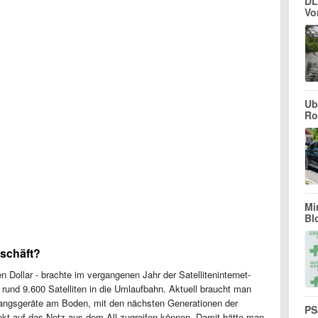
DL
Vo
Ub
Ro
Mi
Bl
schäft?
en Dollar - brachte im vergangenen Jahr der Satelliteninternet-
 rund 9.600 Satelliten in die Umlaufbahn. Aktuell braucht man
angsgeräte am Boden, mit den nächsten Generationen der
PS
ekt auf das Netz aus dem All zugreifen können. Damit hätte man