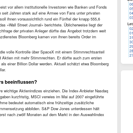
0
ist vor allem institutionelle Investoren wie Banken und Fonds
0
seit Jahren stark auf eine Armee von Fans unter privaten
0
0
soll ihnen voraussichtlich rund ein Fünftel der knapp 555,6
Let
das «Wall Street Journal» berichtete. Üblicherweise liegt der
0
achfrage der privaten Anleger dürfte das Angebot trotzdem weit
0
anzdienstes Bloomberg kamen von ihnen bereits Order im
3
3
2
2
e volle Kontrolle über SpaceX mit einem Stimmrechtsanteil
2
d Aktien mit mehr Stimmrechten. Er dürfte auch zum ersten
s einer Billion Dollar werden. Aktuell schätzt etwa Bloomberg
lar.
rs beeinflussen?
e wichtige Aktienindizes einziehen. Die Index-Anbieter Nasdaq
gaben kurzfristig, MSCI verwies im Mai auf 2007 eingeführte
hme bedeutet automatisch eine frühzeitige zusätzliche
ammensetzung abbilden. S&P Dow Jones unterdessen hält
e erst nach zwölf Monaten auf dem Markt in den Auswahlindex