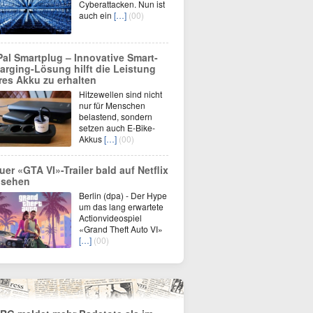
Cyberattacken. Nun ist
auch ein
[…]
(00)
Pal Smartplug – Innovative Smart-
arging-Lösung hilft die Leistung
res Akku zu erhalten
Hitzewellen sind nicht
nur für Menschen
belastend, sondern
setzen auch E-Bike-
Akkus
[…]
(00)
uer «GTA VI»-Trailer bald auf Netflix
 sehen
Berlin (dpa) - Der Hype
um das lang erwartete
Actionvideospiel
«Grand Theft Auto VI»
[…]
(00)