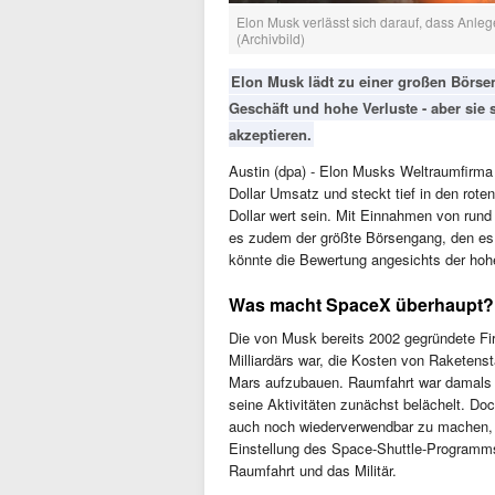
Elon Musk verlässt sich darauf, dass Anleg
(Archivbild)
Elon Musk lädt zu einer großen Börse
Geschäft und hohe Verluste - aber sie 
akzeptieren.
Austin (dpa) - Elon Musks Weltraumfirma
Dollar Umsatz und steckt tief in den roten
Dollar wert sein. Mit Einnahmen von rund 
es zudem der größte Börsengang, den es 
könnte die Bewertung angesichts der hoh
Was macht SpaceX überhaupt?
Die von Musk bereits 2002 gegründete Fir
Milliardärs war, die Kosten von Raketens
Mars aufzubauen. Raumfahrt war damals
seine Aktivitäten zunächst belächelt. Do
auch noch wiederverwendbar zu machen, 
Einstellung des Space-Shuttle-Programms 
Raumfahrt und das Militär.