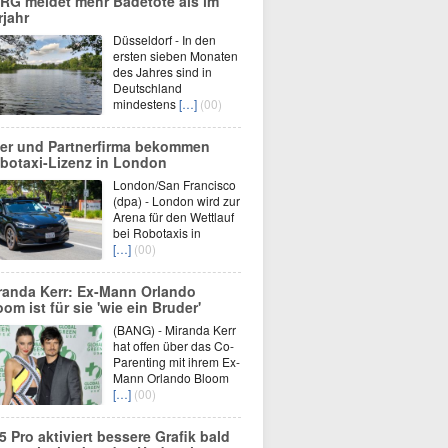
RG meldet mehr Badetote als im
rjahr
Düsseldorf - In den
ersten sieben Monaten
des Jahres sind in
Deutschland
mindestens
[…]
(00)
er und Partnerfirma bekommen
botaxi-Lizenz in London
London/San Francisco
(dpa) - London wird zur
Arena für den Wettlauf
bei Robotaxis in
[…]
(00)
randa Kerr: Ex-Mann Orlando
oom ist für sie 'wie ein Bruder'
(BANG) - Miranda Kerr
hat offen über das Co-
Parenting mit ihrem Ex-
Mann Orlando Bloom
[…]
(00)
5 Pro aktiviert bessere Grafik bald