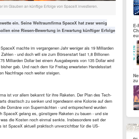
er im Glauben an künftige Erfolge von SpaceX investieren.
nwette ein. Seine Weltraumfirma SpaceX hat zwar wenig
E-
sollen eine Riesen-Bewertung in Erwartung künftiger Erfolge
Ch
eu
 SpaceX machte im vergangenen Jahr weniger als 19 Milliarden
 Zahlen - und doch will sie zum Börsenstart fast 1,8 Billionen
75 Milliarden Dollar bei einem Ausgabepreis von 135 Dollar wird
bisher gab. Und nach dem für Freitag erwarteten Handelsstart
en Nachfrage noch weiter steigen.
Ne
zu
ma ist vor allem bekannt für ihre Raketen. Der Plan des Tech-
tarts drastisch zu senken und irgendwann eine Kolonie auf dem
 die Domäne von Supermächten - und entsprechend wurden
ch SpaceX gelang es, günstigere Raketen zu bauen - und sie
was die Kosten noch einmal senkte. Insbesondere seit der
ist SpaceX aktuell praktisch unverzichtbar für die US-