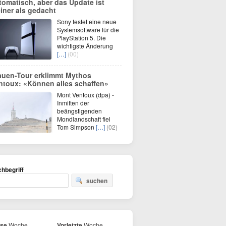
tomatisch, aber das Update ist
einer als gedacht
Sony testet eine neue
Systemsoftware für die
PlayStation 5. Die
wichtigste Änderung
[…]
(00)
auen-Tour erklimmt Mythos
ntoux: «Können alles schaffen»
Mont Ventoux (dpa) -
Inmitten der
beängstigenden
Mondlandschaft fiel
Tom Simpson
[…]
(02)
hbegriff
suchen
ese
Woche
Vorletzte
Woche