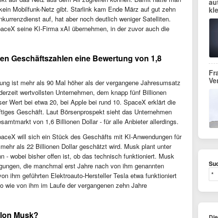
au
 kein Mobilfunk-Netz gibt. Starlink kam Ende März auf gut zehn
kl
urrenzdienst auf, hat aber noch deutlich weniger Satelliten.
aceX seine KI-Firma xAI übernehmen, in der zuvor auch die
esen Geschäftszahlen eine Bewertung von 1,8
Fr
Ve
ung ist mehr als 90 Mal höher als der vergangene Jahresumsatz
 derzeit wertvollsten Unternehmen, dem knapp fünf Billionen
ser Wert bei etwa 20, bei Apple bei rund 10. SpaceX erklärt die
ftiges Geschäft. Laut Börsenprospekt sieht das Unternehmen
esamtmarkt von 1,6 Billionen Dollar - für alle Anbieter allerdings.
aceX will sich ein Stück des Geschäfts mit KI-Anwendungen für
ehr als 22 Billionen Dollar geschätzt wird. Musk plant unter
- wobei bisher offen ist, ob das technisch funktioniert. Musk
Suc
digungen, die manchmal erst Jahre nach von ihm genannten
von ihm geführten Elektroauto-Hersteller Tesla etwa funktioniert
o wie von ihm im Laufe der vergangenen zehn Jahre
 Elon Musk?
Di