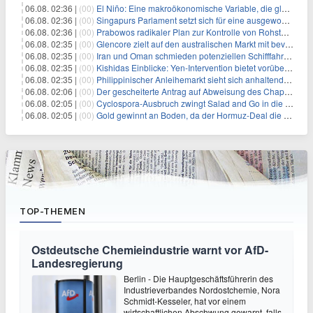
06.08. 02:36 |
(00)
El Niño: Eine makroökonomische Variable, die globale Wirtschaftslandschaften umgestaltet
06.08. 02:36 |
(00)
Singapurs Parlament setzt sich für eine ausgewogene wirtschaftliche Zukunft ein
06.08. 02:36 |
(00)
Prabowos radikaler Plan zur Kontrolle von Rohstoffexporten steht vor konkurrierenden Visionen
06.08. 02:35 |
(00)
Glencore zielt auf den australischen Markt mit bevorstehendem Sekundärlisting
06.08. 02:35 |
(00)
Iran und Oman schmieden potenziellen Schifffahrtsvertrag im Hormuskanal
06.08. 02:35 |
(00)
Kishidas Einblicke: Yen-Intervention bietet vorübergehende Erleichterung, keine langfristige Lösung
06.08. 02:35 |
(00)
Philippinischer Anleihemarkt sieht sich anhaltendem Rückgang angesichts persistierender Inflationssorgen gegenüber
06.08. 02:06 |
(00)
Der gescheiterte Antrag auf Abweisung des Chapter 11 des ehemaligen Dolphin-CEOs
06.08. 02:05 |
(00)
Cyclospora-Ausbruch zwingt Salad and Go in die Insolvenz: Eine warnende Geschichte für Investoren
06.08. 02:05 |
(00)
Gold gewinnt an Boden, da der Hormuz-Deal die Zinserhöhungsängste lindert
TOP-THEMEN
Ostdeutsche Chemieindustrie warnt vor AfD-
Landesregierung
Berlin - Die Hauptgeschäftsführerin des
Industrieverbandes Nordostchemie, Nora
Schmidt-Kesseler, hat vor einem
wirtschaftlichen Abschwung gewarnt, falls