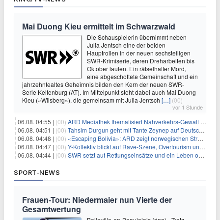
Mai Duong Kieu ermittelt im Schwarzwald
Die Schauspielerin übernimmt neben
Julia Jentsch eine der beiden
Hauptrollen in der neuen sechsteiligen
SWR-Krimiserie, deren Dreharbeiten bis
Oktober laufen. Ein rätselhafter Mord,
eine abgeschottete Gemeinschaft und ein
jahrzehntealtes Geheimnis bilden den Kern der neuen SWR-
Serie Keltenburg (AT). Im Mittelpunkt steht dabei auch Mai Duong
Kieu («Wilsberg»), die gemeinsam mit Julia Jentsch
[…]
(00)
vor 1 Stunde
06.08. 04:55 |
(00)
ARD Mediathek thematisiert Nahverkehrs-Gewalt und Soldatinnen
06.08. 04:51 |
(00)
Tahsim Durgun geht mit Tante Zeynep auf Deutschlandreise
06.08. 04:48 |
(00)
«Escaping Bolivia»: ARD zeigt norwegischen Streaminghit
06.08. 04:47 |
(00)
Y-Kollektiv blickt auf Rave-Szene, Overtourism und Pokémon-Kult
06.08. 04:44 |
(00)
SWR setzt auf Rettungseinsätze und ein Leben ohne Smartphone
SPORT-NEWS
Frauen-Tour: Niedermaier nun Vierte der
Gesamtwertung
Belleville-en-Beaujolais (dpa) - Trotz