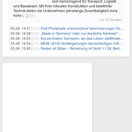
sich hervorragend für Transport, Logistik
und Bauwesen. Mit ihrer robusten Konstruktion und bewährter
Technik bieten sie Unternehmen jahrelange Zuverlässigkeit ohne
hohe
[…]
(00)
vor 13 Stunden
05.08. 16:47 |
(00)
First Phosphate unterzeichnet Vereinbarungen für nicht zu refundierende Zuwendungen in Höhe von 4,84 Mio. $ von der kanadischen Regierung für Straßeninfrastruktur und Stromübertragungsleitungen
05.08. 16:28 |
(00)
„Made in Germany“ oder nur deutsche Adresse? So erkennen Sie, wo Ihre Leiterplatten wirklich gefertigt werden
05.08. 16:05 |
(00)
Konzentration trainieren, wo das Leben stattfindet: Mobile EEG-Technologie bringt Neurofeedback in den Alltag
05.08. 16:04 |
(00)
MEW: nEHS-Versteigerungen benachteiligen mittelständische Unternehmen
05.08. 15:45 |
(00)
Reden ist Silber – Beziehung ist Gold! 11.08. Berlin – 18:30 Uhr