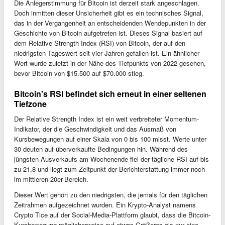
Die Anlegerstimmung für Bitcoin ist derzeit stark angeschlagen.
Doch inmitten dieser Unsicherheit gibt es ein technisches Signal,
das in der Vergangenheit an entscheidenden Wendepunkten in der
Geschichte von Bitcoin aufgetreten ist. Dieses Signal basiert auf
dem Relative Strength Index (RSI) von Bitcoin, der auf den
niedrigsten Tageswert seit vier Jahren gefallen ist. Ein ähnlicher
Wert wurde zuletzt in der Nähe des Tiefpunkts von 2022 gesehen,
bevor Bitcoin von $15.500 auf $70.000 stieg.
Bitcoin's RSI befindet sich erneut in einer seltenen
Tiefzone
Der Relative Strength Index ist ein weit verbreiteter Momentum-
Indikator, der die Geschwindigkeit und das Ausmaß von
Kursbewegungen auf einer Skala von 0 bis 100 misst. Werte unter
30 deuten auf überverkaufte Bedingungen hin. Während des
jüngsten Ausverkaufs am Wochenende fiel der tägliche RSI auf bis
zu 21,8 und liegt zum Zeitpunkt der Berichterstattung immer noch
im mittleren 20er-Bereich.
Dieser Wert gehört zu den niedrigsten, die jemals für den täglichen
Zeitrahmen aufgezeichnet wurden. Ein Krypto-Analyst namens
Crypto Tice auf der Social-Media-Plattform glaubt, dass die Bitcoin-
Kursbewegung möglicherweise auf etwas Größeres als nur eine