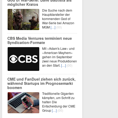
möglicher Kratos
Die Suche nach dem
Hauptdarsteller der
kommenden God of
War-Serie bei Amazon
MGM
[…]
(00)
CBS Media Ventures terminiert neue
Syndication-Formate
Mit «Adam's Law» und
«American Mayhem»
gehen im September
zwei neue Produktionen
an den Start.
[…]
(00)
CME und FanDuel ziehen sich zurück,
während Startups im Prognosemarkt
boomen
Traditionelle Giganten
kämpfen, um Schritt zu
halten Die
Entscheidung der CME
Group
[…]
(00)