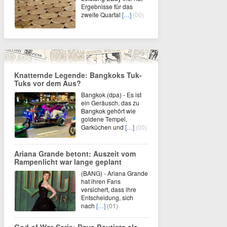
Ergebnisse für das
zweite Quartal
[…]
(00)
Knatternde Legende: Bangkoks Tuk-
Tuks vor dem Aus?
Bangkok (dpa) - Es ist
ein Geräusch, das zu
Bangkok gehört wie
goldene Tempel,
Garküchen und
[…]
(00)
Ariana Grande betont: Auszeit vom
Rampenlicht war lange geplant
(BANG) - Ariana Grande
hat ihren Fans
versichert, dass ihre
Entscheidung, sich
nach
[…]
(01)
God of War-Serie: Dave Bautista als