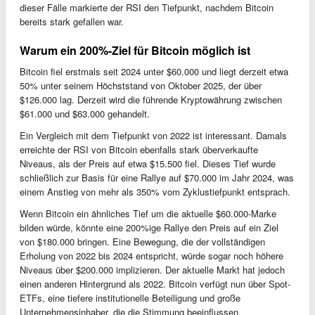
dieser Fälle markierte der RSI den Tiefpunkt, nachdem Bitcoin
bereits stark gefallen war.
Warum ein 200%-Ziel für Bitcoin möglich ist
Bitcoin fiel erstmals seit 2024 unter $60.000 und liegt derzeit etwa
50% unter seinem Höchststand von Oktober 2025, der über
$126.000 lag. Derzeit wird die führende Kryptowährung zwischen
$61.000 und $63.000 gehandelt.
Ein Vergleich mit dem Tiefpunkt von 2022 ist interessant. Damals
erreichte der RSI von Bitcoin ebenfalls stark überverkaufte
Niveaus, als der Preis auf etwa $15.500 fiel. Dieses Tief wurde
schließlich zur Basis für eine Rallye auf $70.000 im Jahr 2024, was
einem Anstieg von mehr als 350% vom Zyklustiefpunkt entsprach.
Wenn Bitcoin ein ähnliches Tief um die aktuelle $60.000-Marke
bilden würde, könnte eine 200%ige Rallye den Preis auf ein Ziel
von $180.000 bringen. Eine Bewegung, die der vollständigen
Erholung von 2022 bis 2024 entspricht, würde sogar noch höhere
Niveaus über $200.000 implizieren. Der aktuelle Markt hat jedoch
einen anderen Hintergrund als 2022. Bitcoin verfügt nun über Spot-
ETFs, eine tiefere institutionelle Beteiligung und große
Unternehmensinhaber, die die Stimmung beeinflussen.