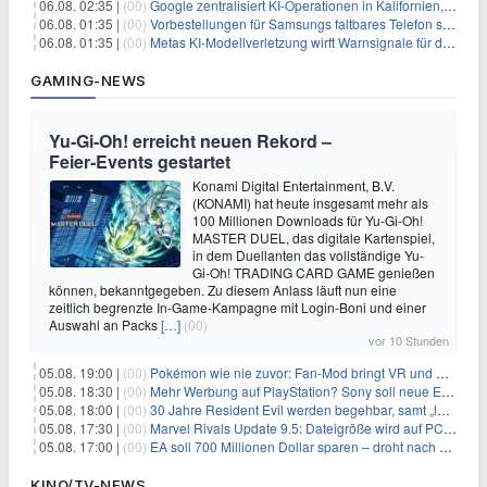
06.08. 02:35 |
(00)
Google zentralisiert KI-Operationen in Kalifornien, um Rivale Anthropic und OpenAI zu überholen
06.08. 01:35 |
(00)
Vorbestellungen für Samsungs faltbares Telefon steigen um 30 % in einem wettbewerbsintensiven Markt
06.08. 01:35 |
(00)
Metas KI-Modellverletzung wirft Warnsignale für die Technologieaufsicht auf
GAMING-NEWS
Yu‑Gi‑Oh! erreicht neuen Rekord –
Feier‑Events gestartet
Konami Digital Entertainment, B.V.
(KONAMI) hat heute insgesamt mehr als
100 Millionen Downloads für Yu-Gi-Oh!
MASTER DUEL, das digitale Kartenspiel,
in dem Duellanten das vollständige Yu-
Gi-Oh! TRADING CARD GAME genießen
können, bekanntgegeben. Zu diesem Anlass läuft nun eine
zeitlich begrenzte In-Game-Kampagne mit Login-Boni und einer
Auswahl an Packs
[…]
(00)
vor 10 Stunden
05.08. 19:00 |
(00)
Pokémon wie nie zuvor: Fan-Mod bringt VR und Ego-Perspektive nach Kanto
05.08. 18:30 |
(00)
Mehr Werbung auf PlayStation? Sony soll neue Einnahmequellen prüfen
05.08. 18:00 |
(00)
30 Jahre Resident Evil werden begehbar, samt „lebensgroßem Leon“
05.08. 17:30 |
(00)
Marvel Rivals Update 9.5: Dateigröße wird auf PC und Konsolen deutlich reduziert
05.08. 17:00 |
(00)
EA soll 700 Millionen Dollar sparen – droht nach der Übernahme die nächste Entlassungswelle?
KINO/TV-NEWS