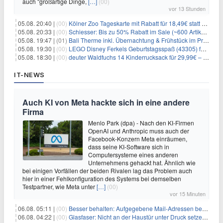
auch "großartige Dinge,
[…]
(00)
vor 13 Stunden
05.08. 20:40 |
(00)
Kölner Zoo Tageskarte mit Rabatt für 18,49€ statt 29,50€ – einlösbar bis Dezember
05.08. 20:33 |
(00)
Schiesser: Bis zu 50% Rabatt im Sale (~600 Artikel zur Auswahl)
05.08. 19:47 |
(01)
Bali Therme inkl. Übernachtung & Frühstück im Premium Hotel (Bad Oeynhausen) ab 89€ p.P.
05.08. 19:30 |
(00)
LEGO Disney Ferkels Geburtstagsspaß (43305) für 29,10€
05.08. 18:30 |
(00)
deuter Waldfuchs 14 Kinderrucksack für 29,99€ – Amber-maple
IT-NEWS
Auch KI von Meta hackte sich in eine andere
Firma
Menlo Park (dpa) - Nach den KI-Firmen
OpenAI und Anthropic muss auch der
Facebook-Konzern Meta einräumen,
dass seine KI-Software sich in
Computersysteme eines anderen
Unternehmens gehackt hat. Ähnlich wie
bei einigen Vorfällen der beiden Rivalen lag das Problem auch
hier in einer Fehlkonfiguration des Systems bei demselben
Testpartner, wie Meta unter
[…]
(00)
vor 15 Minuten
06.08. 05:11 |
(00)
Besser behalten: Aufgegebene Mail-Adressen bergen Gefahren
06.08. 04:22 |
(00)
Glasfaser: Nicht an der Haustür unter Druck setzen lassen