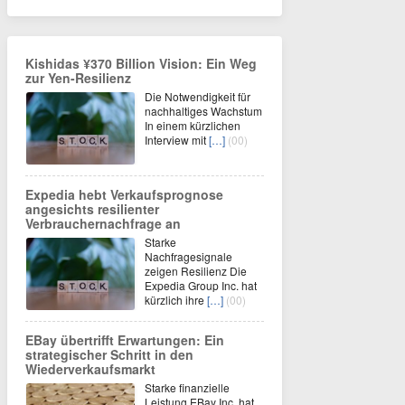
Kishidas ¥370 Billion Vision: Ein Weg
zur Yen-Resilienz
Die Notwendigkeit für
nachhaltiges Wachstum
In einem kürzlichen
Interview mit
[…]
(00)
Expedia hebt Verkaufsprognose
angesichts resilienter
Verbrauchernachfrage an
Starke
Nachfragesignale
zeigen Resilienz Die
Expedia Group Inc. hat
kürzlich ihre
[…]
(00)
EBay übertrifft Erwartungen: Ein
strategischer Schritt in den
Wiederverkaufsmarkt
Starke finanzielle
Leistung EBay Inc. hat