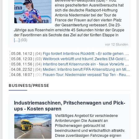
eines gescheiterten Ausreißversuchs hat
sich die deutsche Radsport-Hoffnung
Antonia Niedermaier bei der Tour de
France der Frauen auf den vierten Platz
der Gesamtwertung verbessert. Die 23-
Jährige aus Rosenheim erreichte 45 Sekunden hinter der Gruppe
der Favoritinnen als Sechste das Ziel auf der fünften Etappe in
[…]
(03)
vor 12 Stunden
05.08. 14:12 |
(04)
Figo fordert Infantinos Rücktritt: «Er sollte gehen. Jetzt»
05.08. 12:33 |
(03)
Wellbrock verblüfft und träumt: Zweites EM-Gold in Paris
05.08. 11:56 |
(04)
Infantino beruft Krisenrunde ein - Neue Vorwürfe gegen FIFA
04.08. 22:52 |
(04)
Medien: Infantino beruft FIFA-Krisensitzung am Mittwoch ein
04.08. 18:07 |
(00)
Frauen-Tour: Niedermaier verpasst Top Ten - Reusser siegt
BUSINESS/PRESSE
Industriemaschinen, Pritschenwagen und Pick-
ups - Kosten sparen
Vielfältiges Angebot für verschiedene
Anforderungen Die Auswahl an
Pritschenwagen gebraucht ist
beeindruckend und wirtschaftlich attraktiv.
Diese zuverlässigen Fahrzeuge eignen