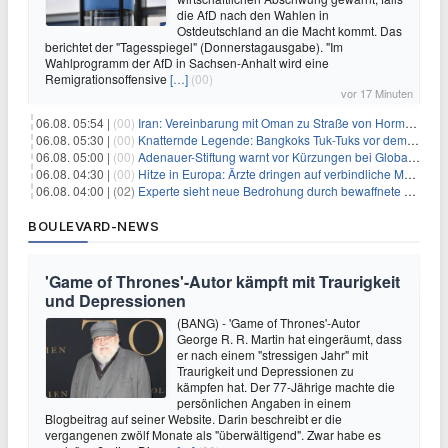
die AfD nach den Wahlen in
Ostdeutschland an die Macht kommt. Das
berichtet der "Tagesspiegel" (Donnerstagausgabe). "Im
Wahlprogramm der AfD in Sachsen-Anhalt wird eine
Remigrationsoffensive
[…]
(00)
vor 17 Minuten
06.08. 05:54 |
(00)
Iran: Vereinbarung mit Oman zu Straße von Hormus fast fertig
06.08. 05:30 |
(00)
Knatternde Legende: Bangkoks Tuk-Tuks vor dem Aus?
06.08. 05:00 |
(00)
Adenauer-Stiftung warnt vor Kürzungen bei Globaler Gesundheit
06.08. 04:30 |
(00)
Hitze in Europa: Ärzte dringen auf verbindliche Maßnahmen
06.08. 04:00 |
(02)
Experte sieht neue Bedrohung durch bewaffnete Drohnen
BOULEVARD-NEWS
'Game of Thrones'-Autor kämpft mit Traurigkeit
und Depressionen
(BANG) - 'Game of Thrones'-Autor
George R. R. Martin hat eingeräumt, dass
er nach einem "stressigen Jahr" mit
Traurigkeit und Depressionen zu
kämpfen hat. Der 77-Jährige machte die
persönlichen Angaben in einem
Blogbeitrag auf seiner Website. Darin beschreibt er die
vergangenen zwölf Monate als "überwältigend". Zwar habe es