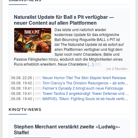
Naturalist Update für Ball x Pit verfügbar —
neuer Content auf allen Plattformen
Das letzte und natürlich wieder
kostenlose Update für das erfolgreiche
Ball-Bouncing-Roguelite BALL x PIT ist
da! The Naturalist Update ist ab sofort auf
allen Plattformen verfügbar und fügt dem
Spiel noch mehr Charaktere, Bälle und
Passive Fähigkeiten hinzu, wodurch sich die Möglichkeiten eines
Runs erheblich erweitern. Neue Charaktere
[…]
(00)
vor 2 Stunden
06.08. 22:26 |
(00)
Neuer Horror‑Titel The Skin Stapler feiert Release
06.08. 19:42 |
(00)
Tom Clancy’s The Division Resurgence – ab sofort für euch verfügbar
06.08. 19:41 |
(00)
Farmer’s Dynasty 2 bringt euch neue Fahrzeuge
06.08. 19:41 |
(00)
Tower Tactics 2 angekündigt: Tower Defense und Deckbuilding Kombo kehrt zurück
06.08. 19:40 |
(00)
MARVEL Tōkon: Fighting Souls ist ab heute verfügbar
KINO/TV-NEWS
Stephen Merchant verstärkt zweite «Ludwig»-
Staffel