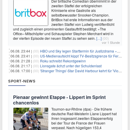
Der britische Comedian übernimmt in der
zweiten Staffel der erfolgreichen
Krimiserie eine Gastrolle als
selbstbewusster Snooker-Champion.
BritBox hat erste Informationen aus der
zweiten Staffel von Ludwig veröffentlicht
und zugleich einen prominenten Gastauftritt bestätigt: «The
Office»-Mitschöpfer und Schauspieler Stephen Merchant wird in
der vierten Episode der neuen Staffel zu sehen sein.
[…]
(00)
vor 1 Stunde
06.08. 23:44 |
(00)
HBO und Sky legen Starttermin für Justizdrama «War» fest
06.08. 23:41 |
(00)
US-Medienaufsicht kippt TV-Besitzsgrenze für Fernsehsender
06.08. 21:28 |
(00)
Roku schreibt Rekordgewinn
06.08. 21:17 |
(00)
Lionsgate ächzt unter der Schuldenlast
06.08. 17:00 |
(00)
'Stranger Things'-Star David Harbour kehrt für 'Violent Night 2' zurück – Kristen Bell stößt zur Besetzung
SPORT-NEWS
Pienaar gewinnt Etappe - Lippert im Sprint
chancenlos
Tournon-sur-Rhône (dpa) - Die frühere
deutsche Rad-Meisterin Liane Lippert hat
ihren insgesamt zweiten Etappenerfolg
bei der Tour de France der Frauen
verpasst. Nach hügeligen 153,4