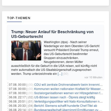
TOP-THEMEN
Trump: Neuer Anlauf für Beschränkung von
US-Geburtsrecht
Washington (dpa) - Nach seiner
Niederlage vor dem Obersten US-Gericht
versucht Präsident Donald Trump erneut,
das US-Geburtsrecht bestimmter
Gruppen einzuschränken.
Neugeborenen, deren Mütter
ausschließlich für die Geburt in die USA reisen, soll künftig nicht
mehr automatisch die US-Staatsbürgerschaft zugesprochen
werden. Trump unterzeichnete ein
[…]
(00)
vor 10 Minuten
07.08. 00:00 |
(00)
CDU will zentrale Drohnenabwehr beim Innenministerium
07.08. 00:00 |
(00)
Kommunen wollen nationalen Kraftakt für Wasserversorgung
07.08. 00:00 |
(00)
Sozialorganisationen warnen vor Hitzegefahren für Obdachlose
06.08. 22:17 |
(02)
US-Börsen lassen nach - Ölpreis steigt kräftig
06.08. 20:51 |
(01)
Verteidigungspolitiker will Nato-Konsultationen nach Drohnenfund
06.08. 20:33 |
(04)
Bericht: Siemens schafft hunderte Chef-Titel ab
06.08. 20:14 |
(01)
Bundesanwaltschaft übernimmt Ermittlungen zu Drohnenvorfall