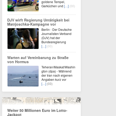
goldene Tempel,
Garküchen und
[…]
(00)
DJV wirft Regierung Untätigkeit bei
Matrjoschka-Kampagne vor
Berlin - Der Deutsche
Journalisten-Verband
(DJV) hat der
Bundesregierung
[…]
(00)
Warten auf Vereinbarung zu Straße
von Hormus
Teheran/Maskat/Washin
gton (dpa) - Während
der Iran nach eigenen
Angaben kurz vor
[…]
(03)
Weiter 50 Millionen Euro im Lotto-
Jackpot