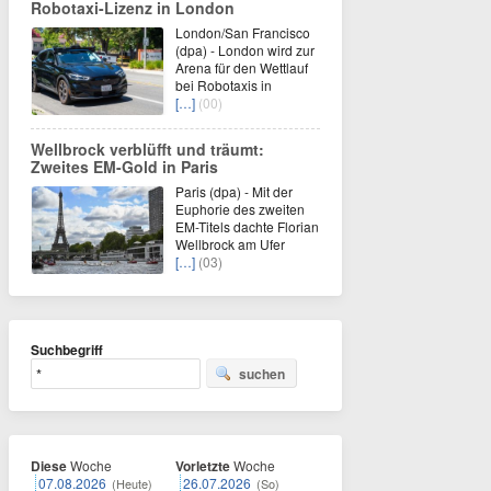
Robotaxi-Lizenz in London
London/San Francisco
(dpa) - London wird zur
Arena für den Wettlauf
bei Robotaxis in
[…]
(00)
Wellbrock verblüfft und träumt:
Zweites EM-Gold in Paris
Paris (dpa) - Mit der
Euphorie des zweiten
EM-Titels dachte Florian
Wellbrock am Ufer
[…]
(03)
Suchbegriff
suchen
Diese
Woche
Vorletzte
Woche
07.08.2026
26.07.2026
(Heute)
(So)