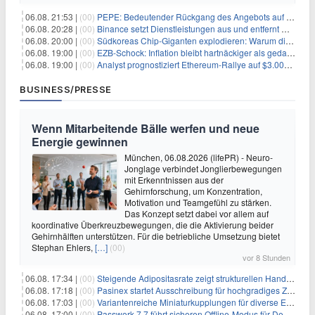
06.08. 21:53 |
(00)
PEPE: Bedeutender Rückgang des Angebots auf Börsen – Was kommt als Nächstes?
06.08. 20:28 |
(00)
Binance setzt Dienstleistungen aus und entfernt mehrere Krypto-Paare: Wer ist betroffen?
06.08. 20:00 |
(00)
Südkoreas Chip-Giganten explodieren: Warum dieser Rekord-Tag die KI-Branche erschüttert
06.08. 19:00 |
(00)
EZB-Schock: Inflation bleibt hartnäckiger als gedacht – 2027 wird zum kritischen Test
06.08. 19:00 |
(00)
Analyst prognostiziert Ethereum-Rallye auf $3.000 nach entscheidendem On-Chain-Ausbruch
BUSINESS/PRESSE
Wenn Mitarbeitende Bälle werfen und neue
Energie gewinnen
München, 06.08.2026 (lifePR) - Neuro-
Jonglage verbindet Jonglierbewegungen
mit Erkenntnissen aus der
Gehirnforschung, um Konzentration,
Motivation und Teamgefühl zu stärken.
Das Konzept setzt dabei vor allem auf
koordinative Überkreuzbewegungen, die die Aktivierung beider
Gehirnhälften unterstützen. Für die betriebliche Umsetzung bietet
Stephan Ehlers,
[…]
(00)
vor 8 Stunden
06.08. 17:34 |
(00)
Steigende Adipositasrate zeigt strukturellen Handlungsbedarf bei der Ernährung schulpflichtiger Kinder
06.08. 17:18 |
(00)
Pasinex startet Ausschreibung für hochgradiges Zinksulfidkonzentrat mit Germanium- und Silbergehalten und stellt ein Betriebsupdate bereit
06.08. 17:03 |
(00)
Variantenreiche Miniaturkupplungen für diverse Einsatzbereiche
06.08. 17:00 |
(00)
Passwork 7.7 führt sicheren Offline-Modus für Desktop- und Mobile-Apps ein