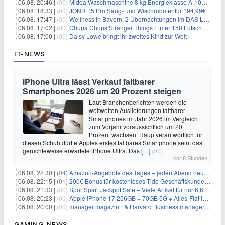
06.08. 20:46 |
(00)
Midea Waschmaschine 8 kg Energieklasse A-10% 1400 U/Min für 289,97€
06.08. 18:33 |
(00)
JONR T5 Pro Saug- und Wischroboter für 194,99€
06.08. 17:47 |
(00)
Wellness in Bayern: 2 Übernachtungen im DAS LUDWIG Sports Resort inkl. HP + Wellness ab 174€ p.P.
06.08. 17:02 |
(00)
Chupa Chups Stranger Things Eimer 150 Lutscher für 21,95€
06.08. 17:00 |
(00)
Daisy Lowe bringt ihr zweites Kind zur Welt
IT-NEWS
iPhone Ultra lässt Verkauf faltbarer
Smartphones 2026 um 20 Prozent steigen
Laut Branchenberichten werden die
weltweiten Auslieferungen faltbarer
Smartphones im Jahr 2026 im Vergleich
zum Vorjahr voraussichtlich um 20
Prozent wachsen. Hauptverantwortlich für
diesen Schub dürfte Apples erstes faltbares Smartphone sein: das
gerüchteweise erwartete iPhone Ultra. Das
[…]
(00)
vor 8 Stunden
06.08. 22:30 |
(04)
Amazon-Angebote des Tages – jeden Abend neue Deals zum Stöbern
06.08. 22:15 |
(01)
200€ Bonus für kostenloses Tide Geschäftskundenkonto
06.08. 21:33 |
(00)
SportSpar: Jackpot Sale – Viele Artikel für nur 6,66€ – nur 48 Stunden
06.08. 20:23 |
(00)
Apple iPhone 17 256GB + 70GB 5G + Alles-Flat im Vodafone-Netz für 34,99€/Monat – eff. 4,65€/Monat
06.08. 20:00 |
(00)
manager magazin+ & Harvard Business manager+ Digital-Kombi-Abo 1 Monat kostenlos
GAMING-NEWS