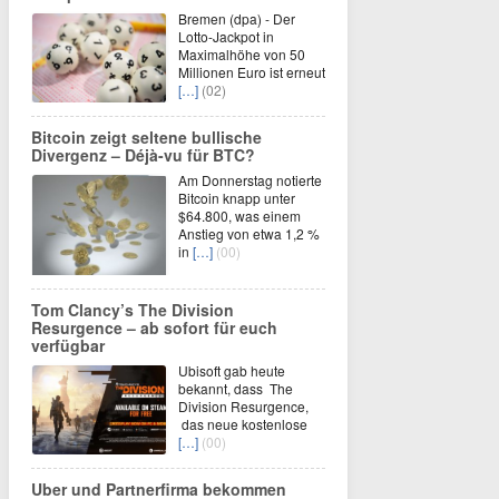
Bremen (dpa) - Der
Lotto-Jackpot in
Maximalhöhe von 50
Millionen Euro ist erneut
[…]
(02)
Bitcoin zeigt seltene bullische
Divergenz – Déjà-vu für BTC?
Am Donnerstag notierte
Bitcoin knapp unter
$64.800, was einem
Anstieg von etwa 1,2 %
in
[…]
(00)
Tom Clancy’s The Division
Resurgence – ab sofort für euch
verfügbar
Ubisoft gab heute
bekannt, dass The
Division Resurgence,
das neue kostenlose
[…]
(00)
Uber und Partnerfirma bekommen