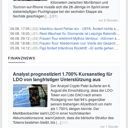
Kilometern zwischen Montbrison und
Tournon-sur-Rhone musste sich die 28-Jährige im Sprint einer
siebenköpfigen Fluchtgruppe bei der sechsten Etappe als
Sechste geschlagen
[…]
(01)
vor 6 Stunden
06.08. 17:05 |
(03)
Infantino räumt Fehler ein - UEFA: Ändert nichts an Boykott
06.08. 16:05 |
(01)
Real-Wechsel fix: Diomande ist Leipzigs Rekordtransfer
06.08. 09:12 |
(03)
Frauen-Tour erklimmt Mythos Ventoux: «Können alles schaffen»
05.08. 18:08 |
(03)
Frauen-Tour: Niedermaier nun Vierte der Gesamtwertung
05.08. 14:12 |
(05)
Figo fordert Infantinos Rücktritt: «Er sollte gehen. Jetzt»
FINANZNEWS
Analyst prognostiziert 1.700% Kursanstieg für
LDO von langfristiger Unterstützung aus
Der Analyst Crypto Patel äußerte am 6.
August die Einschätzung, dass der LDO-
Token von Lido DAO nach einem
Rückgang von fast 94% gegenüber
seinem bisherigen Allzeithoch um mehr
als 1.700% steigen könnte. Der
Marktbeobachter sieht LDO in einer hochriskanten
Akkumulationszone, warnt jedoch, dass die bärische Struktur des
Tokens bestehen bleibt, bis
[…]
(00)
vor 1 Stunde