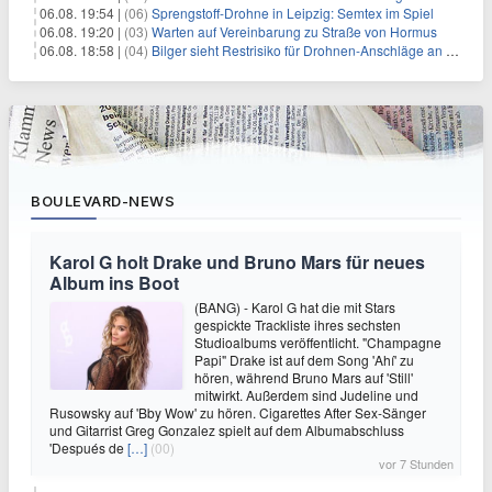
06.08. 19:54 |
(06)
Sprengstoff-Drohne in Leipzig: Semtex im Spiel
06.08. 19:20 |
(03)
Warten auf Vereinbarung zu Straße von Hormus
06.08. 18:58 |
(04)
Bilger sieht Restrisiko für Drohnen-Anschläge an Flughäfen
BOULEVARD-NEWS
Karol G holt Drake und Bruno Mars für neues
Album ins Boot
(BANG) - Karol G hat die mit Stars
gespickte Trackliste ihres sechsten
Studioalbums veröffentlicht. "Champagne
Papi" Drake ist auf dem Song 'Ahí' zu
hören, während Bruno Mars auf 'Still'
mitwirkt. Außerdem sind Judeline und
Rusowsky auf 'Bby Wow' zu hören. Cigarettes After Sex-Sänger
und Gitarrist Greg Gonzalez spielt auf dem Albumabschluss
'Después de
[…]
(00)
vor 7 Stunden