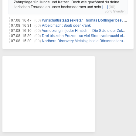
Zahnpflege für Hunde und Katzen. Doch wie gewöhnst du deine
tierischen Freunde an unser hochmodernes und sehr
[…]
(00)
vor 8 Stunden
07.08. 16:47 |
(00)
Wirtschaftsstaatssekretär Thomas Dörflinger besucht Handwerksbetrieb im Kammerbezirk Freiburg
07.08. 16:31 |
(00)
Arbeit macht Spaß oder krank
07.08. 16:10 |
(00)
Vernetzung in jeder Hinsicht – Die Städte der Zukunft sind grün-blau
07.08. 15:29 |
(00)
Drei bis zehn Prozent, so viel Strom verbraucht ein Aufzug im Gebäude
07.08. 15:20 |
(00)
Northern Discovery Metals gibt die Börsennotierung an der Frankfurter Wertpapierbörse bekannt