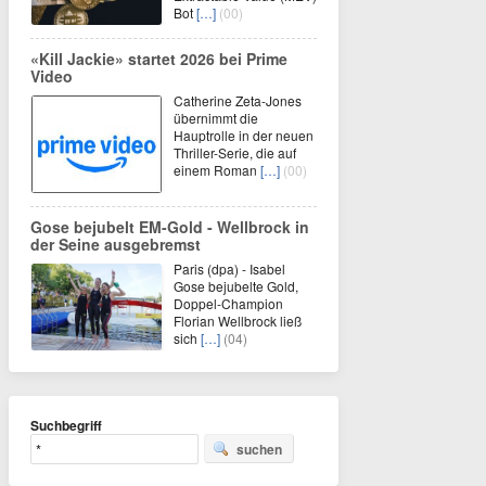
Bot
[…]
(00)
«Kill Jackie» startet 2026 bei Prime
Video
Catherine Zeta-Jones
übernimmt die
Hauptrolle in der neuen
Thriller-Serie, die auf
einem Roman
[…]
(00)
Gose bejubelt EM-Gold - Wellbrock in
der Seine ausgebremst
Paris (dpa) - Isabel
Gose bejubelte Gold,
Doppel-Champion
Florian Wellbrock ließ
sich
[…]
(04)
Suchbegriff
suchen