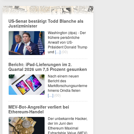
US-Senat bestätigt Todd Blanche als
Justizminister
Washington (dpa) - Der
frühere persönliche
Anwalt von US-
Präsident Donald Trump
und
[…]
(00)
Bericht: iPad-Lieferungen im 2.
Quartal 2026 um 7,5 Prozent gesunken
Nach einem neuen
Bericht des
Marktforschungsunterne
hmens Omdia fielen
[…]
(00)
MEV-Bot-Angreifer verliert bei
Ethereum-Handel
Der unbekannte Hacker,
der im Juni den
Ethereum Maximal
Extractable Value (MEV)