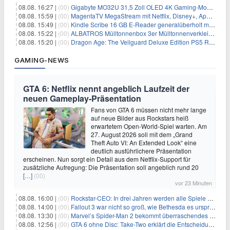
08.08. 16:27 |
(00)
Gigabyte MO32U 31,5 Zoll OLED 4K Gaming-Monitor für 549€
08.08. 15:59 |
(00)
MagentaTV MegaStream mit Netflix, Disney+, Apple TV+ & RTL+ für 30€/Monat (effektiv 20,83€/Monat)
08.08. 15:49 |
(00)
Kindle Scribe 16 GB E-Reader generalüberholt mit Eingabestift für 197,99€
08.08. 15:22 |
(00)
ALBATROS Mülltonnenbox 3er Mülltonnenverkleidung aus Metall für 577,15€
08.08. 15:20 |
(00)
Dragon Age: The Veilguard Deluxe Edition PS5 Rollenspiel für 13,76€
GAMING-NEWS
GTA 6: Netflix nennt angeblich Laufzeit der
neuen Gameplay-Präsentation
Fans von GTA 6 müssen nicht mehr lange
auf neue Bilder aus Rockstars heiß
erwartetem Open-World-Spiel warten. Am
27. August 2026 soll mit dem „Grand
Theft Auto VI: An Extended Look“ eine
deutlich ausführlichere Präsentation
erscheinen. Nun sorgt ein Detail aus dem Netflix-Support für
zusätzliche Aufregung: Die Präsentation soll angeblich rund 20
[…]
(00)
vor 23 Minuten
08.08. 16:00 |
(00)
Rockstar-CEO: In drei Jahren werden alle Spiele gestreamt
08.08. 14:00 |
(00)
Fallout 3 war nicht so groß, wie Bethesda es ursprünglich wollte
08.08. 13:30 |
(00)
Marvel’s Spider-Man 2 bekommt überraschendes PS5-Update mit gewünschter Komfortfunktion
08.08. 12:56 |
(00)
GTA 6 ohne Disc: Take-Two erklärt die Entscheidung für Download-Codes