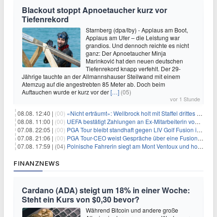
Blackout stoppt Apnoetaucher kurz vor
Tiefenrekord
Starnberg (dpa/lby) - Applaus am Boot,
Applaus am Ufer – die Leistung war
grandios. Und dennoch reichte es nicht
ganz: Der Apnoetaucher Minja
Marinković hat den neuen deutschen
Tiefenrekord knapp verfehlt. Der 29-
Jährige tauchte an der Allmannshauser Steilwand mit einem
Atemzug auf die angestrebten 85 Meter ab. Doch beim
Auftauchen wurde er kurz vor der
[…]
(05)
vor 1 Stunde
08.08. 12:40 |
(00)
«Nicht erträumt»: Wellbrock holt mit Staffel drittes EM-Gold
08.08. 11:00 |
(00)
UEFA bestätigt Zahlungen an Ex-Mitarbeiterin von Infantino
07.08. 22:05 |
(00)
PGA Tour bleibt standhaft gegen LIV Golf Fusion in einem sich wandelnden Sportumfeld
07.08. 21:06 |
(00)
PGA Tour-CEO weist Gespräche über eine Fusion mit LIV Golf zurück und bekräftigt die Wettbewerbslandschaft
07.08. 17:59 |
(04)
Polnische Fahrerin siegt am Mont Ventoux und holt Tour-Gelb
FINANZNEWS
Cardano (ADA) steigt um 18% in einer Woche:
Steht ein Kurs von $0,30 bevor?
Während Bitcoin und andere große