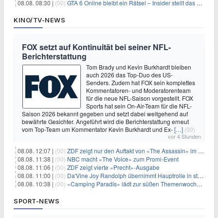
08.08. 08:30 |
(00)
GTA 6 Online bleibt ein Rätsel – Insider stellt das neue Gerücht klar
KINO/TV-NEWS
FOX setzt auf Kontinuität bei seiner NFL-
Berichterstattung
Tom Brady und Kevin Burkhardt bleiben
auch 2026 das Top-Duo des US-
Senders. Zudem hat FOX sein komplettes
Kommentatoren- und Moderatorenteam
für die neue NFL-Saison vorgestellt. FOX
Sports hat sein On-Air-Team für die NFL-
Saison 2026 bekannt gegeben und setzt dabei weitgehend auf
bewährte Gesichter. Angeführt wird die Berichterstattung erneut
vom Top-Team um Kommentator Kevin Burkhardt und Ex-
[…]
(00)
vor 4 Stunden
08.08. 12:07 |
(00)
ZDF zeigt nur den Auftakt von «The Assassin» im Fernsehen
08.08. 11:38 |
(00)
NBC macht «The Voice» zum Promi-Event
08.08. 11:06 |
(00)
ZDF zeigt vierte «Precht»-Ausgabe
08.08. 11:00 |
(00)
Da'Vine Joy Randolph übernimmt Hauptrolle in starbesetzter schwarzer Komödie
08.08. 10:38 |
(00)
«Camping Paradis» lädt zur süßen Themenwoche ein
SPORT-NEWS