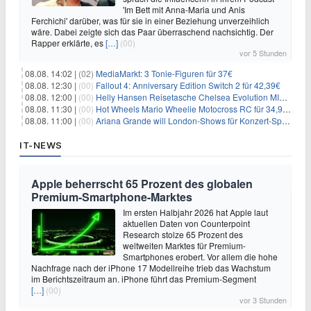
'Im Bett mit Anna-Maria und Anis
Ferchichi' darüber, was für sie in einer Beziehung unverzeihlich
wäre. Dabei zeigte sich das Paar überraschend nachsichtig. Der
Rapper erklärte, es
[…]
(00)
vor 5 Stunden
08.08. 14:02 |
(02)
MediaMarkt: 3 Tonie-Figuren für 37€
08.08. 12:30 |
(00)
Fallout 4: Anniversary Edition Switch 2 für 42,39€
08.08. 12:00 |
(00)
Helly Hansen Reisetasche Chelsea Evolution MID 54L für 29,99€
08.08. 11:30 |
(00)
Hot Wheels Mario Wheelie Motocross RC für 34,99€
08.08. 11:00 |
(00)
Ariana Grande will London-Shows für Konzert-Special filmen
IT-NEWS
Apple beherrscht 65 Prozent des globalen
Premium-Smartphone-Marktes
Im ersten Halbjahr 2026 hat Apple laut
aktuellen Daten von Counterpoint
Research stolze 65 Prozent des
weltweiten Marktes für Premium-
Smartphones erobert. Vor allem die hohe
Nachfrage nach der iPhone 17 Modellreihe trieb das Wachstum
im Berichtszeitraum an. iPhone führt das Premium-Segment
[…]
(00)
vor 3 Stunden