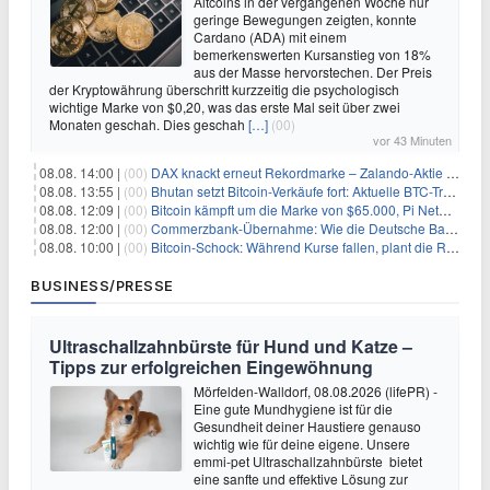
Altcoins in der vergangenen Woche nur
geringe Bewegungen zeigten, konnte
Cardano (ADA) mit einem
bemerkenswerten Kursanstieg von 18%
aus der Masse hervorstechen. Der Preis
der Kryptowährung überschritt kurzzeitig die psychologisch
wichtige Marke von $0,20, was das erste Mal seit über zwei
Monaten geschah. Dies geschah
[…]
(00)
vor 43 Minuten
08.08. 14:00 |
(00)
DAX knackt erneut Rekordmarke – Zalando-Aktie crasht nach Quartalszahlen
08.08. 13:55 |
(00)
Bhutan setzt Bitcoin-Verkäufe fort: Aktuelle BTC-Transaktionen
08.08. 12:09 |
(00)
Bitcoin kämpft um die Marke von $65.000, Pi Network gewinnt an Unterstützung
08.08. 12:00 |
(00)
Commerzbank-Übernahme: Wie die Deutsche Bank im Schatten zum großen Gewinner wird
08.08. 10:00 |
(00)
Bitcoin-Schock: Während Kurse fallen, plant die Regierung die Steuer-Bombe
BUSINESS/PRESSE
Ultraschallzahnbürste für Hund und Katze –
Tipps zur erfolgreichen Eingewöhnung
Mörfelden-Walldorf, 08.08.2026 (lifePR) -
Eine gute Mundhygiene ist für die
Gesundheit deiner Haustiere genauso
wichtig wie für deine eigene. Unsere
emmi-pet Ultraschallzahnbürste bietet
eine sanfte und effektive Lösung zur