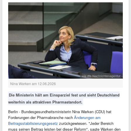
via dts Nachrichtenagentur
Nina Warken am 12.06.2026
Die Ministerin hält am Einsparziel fest und sieht Deutschland
weiterhin als attraktiven Pharmastandort.
Berlin - Bundesgesundheitsministerin Nina Warken (CDU) hat
Forderungen der Pharmabranche nach
Änderungen am
Beitragsstabilisierungsgesetz
zurückgewiesen. "Jeder Bereich
muss seinen Beitrag leisten bei dieser Reform", sagte Warken den