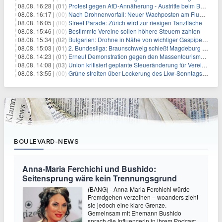
08.08. 16:28 |
(01)
Protest gegen AfD-Annäherung - Austritte beim BSW Sachsen-Anhalt
08.08. 16:17 |
(00)
Nach Drohnenvorfall: Neuer Wachposten am Flughafen
08.08. 16:05 |
(00)
Street Parade: Zürich wird zur riesigen Tanzfläche
08.08. 15:46 |
(00)
Bestimmte Vereine sollen höhere Steuern zahlen
08.08. 15:34 |
(02)
Bulgarien: Drohne in Nähe von wichtiger Gaspipeline explodiert
08.08. 15:03 |
(01)
2. Bundesliga: Braunschweig schießt Magdeburg ab
08.08. 14:23 |
(01)
Erneut Demonstration gegen den Massentourismus auf Mallorca
08.08. 14:08 |
(03)
Union kritisiert geplante Steueränderung für Vereine
08.08. 13:55 |
(00)
Grüne streiten über Lockerung des Lkw-Sonntagsfahrverbots
BOULEVARD-NEWS
Anna-Maria Ferchichi und Bushido:
Seitensprung wäre kein Trennungsgrund
(BANG) - Anna-Maria Ferchichi würde
Fremdgehen verzeihen – woanders zieht
sie jedoch eine klare Grenze.
Gemeinsam mit Ehemann Bushido
sprach die Influencerin in ihrem Podcast