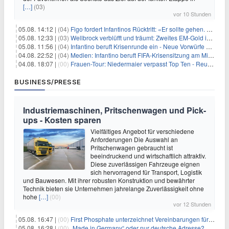
[…]
(03)
vor 10 Stunden
05.08. 14:12 |
(04)
Figo fordert Infantinos Rücktritt: «Er sollte gehen. Jetzt»
05.08. 12:33 |
(03)
Wellbrock verblüfft und träumt: Zweites EM-Gold in Paris
05.08. 11:56 |
(04)
Infantino beruft Krisenrunde ein - Neue Vorwürfe gegen FIFA
04.08. 22:52 |
(04)
Medien: Infantino beruft FIFA-Krisensitzung am Mittwoch ein
04.08. 18:07 |
(00)
Frauen-Tour: Niedermaier verpasst Top Ten - Reusser siegt
BUSINESS/PRESSE
Industriemaschinen, Pritschenwagen und Pick-
ups - Kosten sparen
Vielfältiges Angebot für verschiedene
Anforderungen Die Auswahl an
Pritschenwagen gebraucht ist
beeindruckend und wirtschaftlich attraktiv.
Diese zuverlässigen Fahrzeuge eignen
sich hervorragend für Transport, Logistik
und Bauwesen. Mit ihrer robusten Konstruktion und bewährter
Technik bieten sie Unternehmen jahrelange Zuverlässigkeit ohne
hohe
[…]
(00)
vor 12 Stunden
05.08. 16:47 |
(00)
First Phosphate unterzeichnet Vereinbarungen für nicht zu refundierende Zuwendungen in Höhe von 4,84 Mio. $ von der kanadischen Regierung für Straßeninfrastruktur und Stromübertragungsleitungen
05.08. 16:28 |
(00)
„Made in Germany“ oder nur deutsche Adresse? So erkennen Sie, wo Ihre Leiterplatten wirklich gefertigt werden