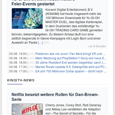
Feier‑Events gestartet
Konami Digital Entertainment, B.V.
(KONAMI) hat heute insgesamt mehr als
100 Millionen Downloads für Yu-Gi-Oh!
MASTER DUEL, das digitale Kartenspiel,
in dem Duellanten das vollständige Yu-
Gi-Oh! TRADING CARD GAME genießen
können, bekanntgegeben. Zu diesem Anlass läuft nun eine
zeitlich begrenzte In-Game-Kampagne mit Login-Boni und einer
Auswahl an Packs
[…]
(00)
vor 8 Stunden
05.08. 19:00 |
(00)
Pokémon wie nie zuvor: Fan-Mod bringt VR und Ego-Perspektive nach Kanto
05.08. 18:30 |
(00)
Mehr Werbung auf PlayStation? Sony soll neue Einnahmequellen prüfen
05.08. 18:00 |
(00)
30 Jahre Resident Evil werden begehbar, samt „lebensgroßem Leon“
05.08. 17:30 |
(00)
Marvel Rivals Update 9.5: Dateigröße wird auf PC und Konsolen deutlich reduziert
05.08. 17:00 |
(00)
EA soll 700 Millionen Dollar sparen – droht nach der Übernahme die nächste Entlassungswelle?
KINO/TV-NEWS
Netflix besetzt weitere Rollen für Dan-Brown-
Serie
Cherry Jones, Corey Stoll, Rob Delaney
und Abbey Lee verstärken die Adaption
von «The Secret of Secrets». Für die