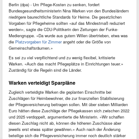
Berlin (dpa) - Um Pflege-Kosten zu senken, fordert
Bundesgesundheitsministerin Nina Warken von den Bundesländern
niedrigere baurechtliche Standards für Heime. Die gesetzlichen
Vorgaben für Pflegeheime sollten «auf das Mindestmaß reduziert
werden», sagte die CDU-Politikerin den Zeitungen der Funke-
Mediengruppe. «Da wurde aus gutem Willen übertrieben, etwa was
die
Platzvorgaben für Zimmer
angeht oder die Größe von
Gemeinschaftsräumen.»
Es sei zu viel verpflichtend und zu wenig flexibel, kritisierte
Warken. «Auch das macht Pflegeplätze in Einrichtungen teuer.»
Zuständig für die Regeln sind die Länder.
Warken verteidigt Sparpläne
Zugleich verteidigte Warken die geplanten Einschnitte bei
Zuschlägen für Heimbewohner, die zur finanziellen Stabilisierung
der Pflegeversicherung beitragen sollen. Mit über sieben Milliarden
Euro hätten diese Zuschläge der Pflegekassen sich zwischen 2022
und 2025 verdoppelt, argumentierte die Ministerin. «Wir schaffen
diesen Zuschlag nicht ab, können die höheren Zuschüsse aber
jeweils erst etwas später gewähren.» Auch nach der Änderung
beteilige sich die Pflegeversicherung immer noch deutlich stärker