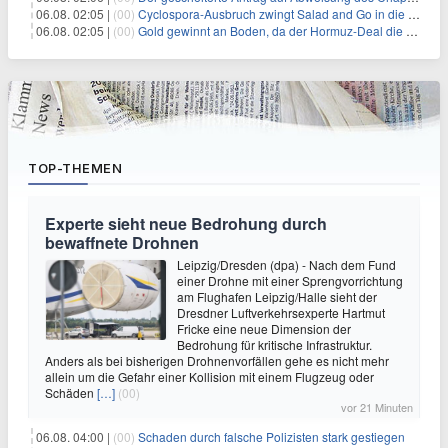
06.08. 02:05 |
(00)
Cyclospora-Ausbruch zwingt Salad and Go in die Insolvenz: Eine warnende Geschichte für Investoren
06.08. 02:05 |
(00)
Gold gewinnt an Boden, da der Hormuz-Deal die Zinserhöhungsängste lindert
TOP-THEMEN
Experte sieht neue Bedrohung durch
bewaffnete Drohnen
Leipzig/Dresden (dpa) - Nach dem Fund
einer Drohne mit einer Sprengvorrichtung
am Flughafen Leipzig/Halle sieht der
Dresdner Luftverkehrsexperte Hartmut
Fricke eine neue Dimension der
Bedrohung für kritische Infrastruktur.
Anders als bei bisherigen Drohnenvorfällen gehe es nicht mehr
allein um die Gefahr einer Kollision mit einem Flugzeug oder
Schäden
[…]
(00)
vor 21 Minuten
06.08. 04:00 |
(00)
Schaden durch falsche Polizisten stark gestiegen