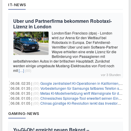
IT-NEWS
Uber und Partnerfirma bekommen Robotaxi-
Lizenz in London
London/San Francisco (dpa) - London
wird zur Arena für den Wettlauf bei
Robotaxis in Europa. Der Fahrdienst-
Vermittler Uber und sein Software-Partner
Wayve erhielten eine erste Lizenz für die
Beförderung von Passagieren mit
selbstfahrenden Autos in der britischen Hauptstadt. Zunächst
werden einige umgebaute Mustang-Elektroautos von Ford noch
mit
[…]
(00)
vor 3 Stunden
06.08. 02:35 |
(00)
Google zentralisiert KI-Operationen in Kalifornien, um Rivale Anthropic und OpenAI zu überholen
06.08. 01:35 |
(00)
Vorbestellungen für Samsungs faltbares Telefon steigen um 30 % in einem wettbewerbsintensiven Markt
06.08. 01:35 |
(00)
Metas KI-Modellverletzung wirft Warnsignale für die Technologieaufsicht auf
06.08. 01:05 |
(00)
Chinesisches Spionage-Tool erweitert seinen Einfluss auf 13 Länder und weckt Sicherheitsbedenken
06.08. 01:05 |
(00)
Chinas günstige KI-Revolution lenkt das Investoreninteresse auf Internet-Riesen
GAMING-NEWS
Yu‑Gi‑Oh! erreicht neuen Rekord –