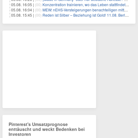
05.08. 16:05 |
(00)
Konzentration trainieren, wo das Leben stattfindet: Mobile EEG-Technologie bringt Neurofeedback in den Alltag
05.08. 16:04 |
(00)
MEW: nEHS-Versteigerungen benachteiligen mittelständische Unternehmen
05.08. 15:45 |
(00)
Reden ist Silber – Beziehung ist Gold! 11.08. Berlin – 18:30 Uhr
Pinterest's Umsatzprognose
enttäuscht und weckt Bedenken bei
Investoren