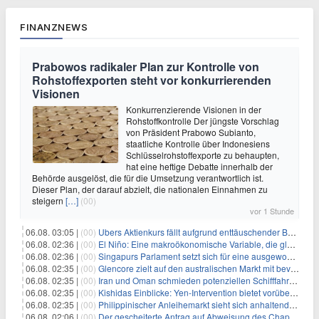
FINANZNEWS
Prabowos radikaler Plan zur Kontrolle von
Rohstoffexporten steht vor konkurrierenden
Visionen
Konkurrenzierende Visionen in der
Rohstoffkontrolle Der jüngste Vorschlag
von Präsident Prabowo Subianto,
staatliche Kontrolle über Indonesiens
Schlüsselrohstoffexporte zu behaupten,
hat eine heftige Debatte innerhalb der
Behörde ausgelöst, die für die Umsetzung verantwortlich ist.
Dieser Plan, der darauf abzielt, die nationalen Einnahmen zu
steigern
[…]
(00)
vor 1 Stunde
06.08. 03:05 |
(00)
Ubers Aktienkurs fällt aufgrund enttäuschender Buchungsprognose
06.08. 02:36 |
(00)
El Niño: Eine makroökonomische Variable, die globale Wirtschaftslandschaften umgestaltet
06.08. 02:36 |
(00)
Singapurs Parlament setzt sich für eine ausgewogene wirtschaftliche Zukunft ein
06.08. 02:35 |
(00)
Glencore zielt auf den australischen Markt mit bevorstehendem Sekundärlisting
06.08. 02:35 |
(00)
Iran und Oman schmieden potenziellen Schifffahrtsvertrag im Hormuskanal
06.08. 02:35 |
(00)
Kishidas Einblicke: Yen-Intervention bietet vorübergehende Erleichterung, keine langfristige Lösung
06.08. 02:35 |
(00)
Philippinischer Anleihemarkt sieht sich anhaltendem Rückgang angesichts persistierender Inflationssorgen gegenüber
06.08. 02:06 |
(00)
Der gescheiterte Antrag auf Abweisung des Chapter 11 des ehemaligen Dolphin-CEOs