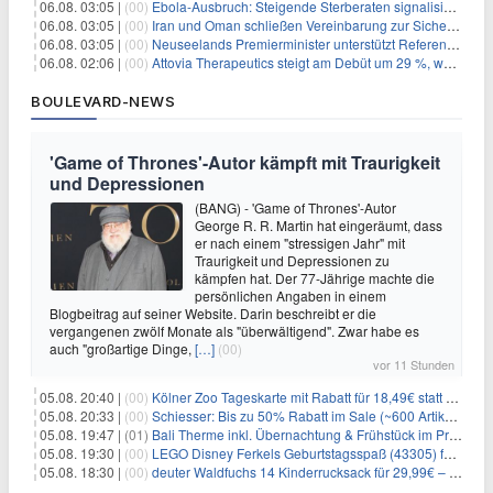
06.08. 03:05 |
(00)
Ebola-Ausbruch: Steigende Sterberaten signalisieren dringenden Bedarf an verbesserter Gesundheitsinfrastruktur
06.08. 03:05 |
(00)
Iran und Oman schließen Vereinbarung zur Sicherung des Schiffsverkehrs durch die Straße von Hormuz
06.08. 03:05 |
(00)
Neuseelands Premierminister unterstützt Referendum über das Wahlsystem: Ein Schritt in Richtung verbesserter demokratischer Beteiligung
06.08. 02:06 |
(00)
Attovia Therapeutics steigt am Debüt um 29 %, was starkes Investorenvertrauen in biotechnologische Innovation signalisiert
BOULEVARD-NEWS
'Game of Thrones'-Autor kämpft mit Traurigkeit
und Depressionen
(BANG) - 'Game of Thrones'-Autor
George R. R. Martin hat eingeräumt, dass
er nach einem "stressigen Jahr" mit
Traurigkeit und Depressionen zu
kämpfen hat. Der 77-Jährige machte die
persönlichen Angaben in einem
Blogbeitrag auf seiner Website. Darin beschreibt er die
vergangenen zwölf Monate als "überwältigend". Zwar habe es
auch "großartige Dinge,
[…]
(00)
vor 11 Stunden
05.08. 20:40 |
(00)
Kölner Zoo Tageskarte mit Rabatt für 18,49€ statt 29,50€ – einlösbar bis Dezember
05.08. 20:33 |
(00)
Schiesser: Bis zu 50% Rabatt im Sale (~600 Artikel zur Auswahl)
05.08. 19:47 |
(01)
Bali Therme inkl. Übernachtung & Frühstück im Premium Hotel (Bad Oeynhausen) ab 89€ p.P.
05.08. 19:30 |
(00)
LEGO Disney Ferkels Geburtstagsspaß (43305) für 29,10€
05.08. 18:30 |
(00)
deuter Waldfuchs 14 Kinderrucksack für 29,99€ – Amber-maple