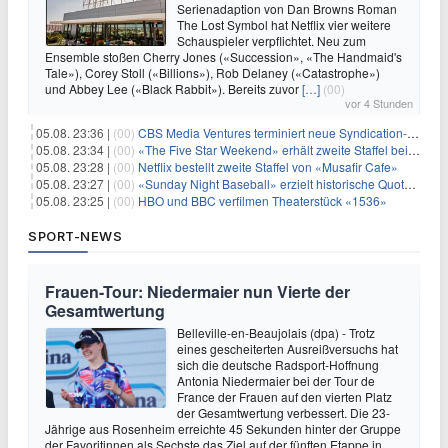
Serienadaption von Dan Browns Roman
The Lost Symbol hat Netflix vier weitere
Schauspieler verpflichtet. Neu zum
Ensemble stoßen Cherry Jones («Succession», «The Handmaid's
Tale»), Corey Stoll («Billions»), Rob Delaney («Catastrophe»)
und Abbey Lee («Black Rabbit»). Bereits zuvor
[…]
(00)
vor 4 Stunden
05.08. 23:36 |
(00)
CBS Media Ventures terminiert neue Syndication-Formate
05.08. 23:34 |
(00)
«The Five Star Weekend» erhält zweite Staffel bei Peacock
05.08. 23:28 |
(00)
Netflix bestellt zweite Staffel von «Musafir Cafe»
05.08. 23:27 |
(00)
«Sunday Night Baseball» erzielt historische Quotenserie für NBC
05.08. 23:25 |
(00)
HBO und BBC verfilmen Theaterstück «1536»
SPORT-NEWS
Frauen-Tour: Niedermaier nun Vierte der
Gesamtwertung
Belleville-en-Beaujolais (dpa) - Trotz
eines gescheiterten Ausreißversuchs hat
sich die deutsche Radsport-Hoffnung
Antonia Niedermaier bei der Tour de
France der Frauen auf den vierten Platz
der Gesamtwertung verbessert. Die 23-
Jährige aus Rosenheim erreichte 45 Sekunden hinter der Gruppe
der Favoritinnen als Sechste das Ziel auf der fünften Etappe in