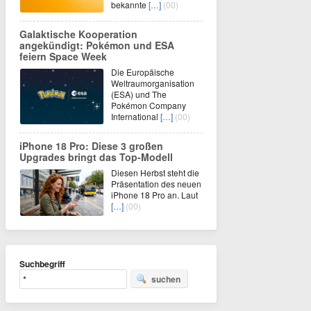
bekannte
[…]
(00)
Galaktische Kooperation
angekündigt: Pokémon und ESA
feiern Space Week
Die Europäische
Weltraumorganisation
(ESA) und The
Pokémon Company
International
[…]
(00)
iPhone 18 Pro: Diese 3 großen
Upgrades bringt das Top-Modell
Diesen Herbst steht die
Präsentation des neuen
iPhone 18 Pro an. Laut
[…]
(00)
Suchbegriff
suchen