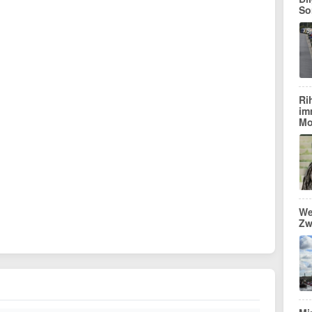
So
Ri
im
Mo
We
Zw