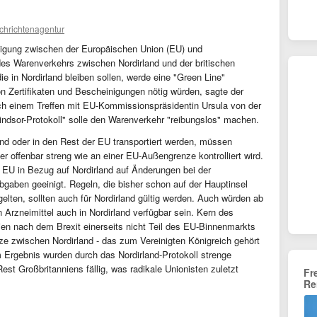
chrichtenagentur
inigung zwischen der Europäischen Union (EU) und
des Warenverkehrs zwischen Nordirland und der britischen
ie in Nordirland bleiben sollen, werde eine "Green Line"
on Zertifikaten und Bescheinigungen nötig würden, sagte der
ach einem Treffen mit EU-Kommissionspräsidentin Ursula von der
ndsor-Protokoll" solle den Warenverkehr "reibungslos" machen.
and oder in den Rest der EU transportiert werden, müssen
er offenbar streng wie an einer EU-Außengrenze kontrolliert wird.
e EU in Bezug auf Nordirland auf Änderungen bei der
gaben geeinigt. Regeln, die bisher schon auf der Hauptinsel
gelten, sollten auch für Nordirland gültig werden. Auch würden ab
n Arzneimittel auch in Nordirland verfügbar sein. Kern des
nien nach dem Brexit einerseits nicht Teil des EU-Binnenmarkts
nze zwischen Nordirland - das zum Vereinigten Königreich gehört
Im Ergebnis wurden durch das Nordirland-Protokoll strenge
st Großbritanniens fällig, was radikale Unionisten zuletzt
Fr
Re