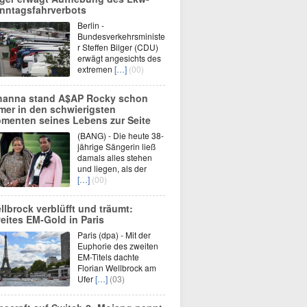
nntagsfahrverbots
Berlin -
Bundesverkehrsministe
r Steffen Bilger (CDU)
erwägt angesichts des
extremen
[…]
(00)
hanna stand A$AP Rocky schon
mer in den schwierigsten
menten seines Lebens zur Seite
(BANG) - Die heute 38-
jährige Sängerin ließ
damals alles stehen
und liegen, als der
[…]
(00)
llbrock verblüfft und träumt:
eites EM-Gold in Paris
Paris (dpa) - Mit der
Euphorie des zweiten
EM-Titels dachte
Florian Wellbrock am
Ufer
[…]
(03)