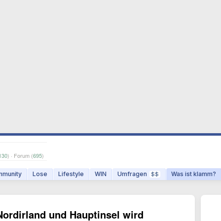
130
) · Forum (
695
)
munity
Lose
Lifestyle
WIN
Umfragen
Was ist klamm?
$$
ordirland und Hauptinsel wird