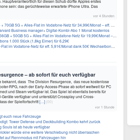
 Hauptverantwortlich für diesen Schub dürfte Apples erstes
hone sein: das gerüchteweise erwartete iPhone Ultra. Das
vor 4 Stunden
GB 5G + Alles-Flat im Vodafone-Netz für 34,99€/Monat – eff. 4,65€/Monat
rvard Business manager+ Digital-Kombi-Abo 1 Monat kostenlos
+ 50GB 5G + Alles-Flat im Vodafone-Netz für 19,99€/Monat – eff. 0,61€/Monat
ons 1.000 Stück (1,8kg Eimer) für 6,29€
lat im Vodafone-Netz für eff. 5,91€/Monat dank 50€ Wechselbonus + 0€ AG
surgence – ab sofort für euch verfügbar
te bekannt, dass The Division Resurgence, das neue kostenlose
oter-RPG, nach der Early-Access-Phase ab sofort weltweit für PC
ect und Steam verfügbar ist. Das Spiel ist ebenfalls bereits für
-Geräte verfügbar und unterstützt Crossplay und Cross-
ass der Spielfortschritt
[…]
(00)
vor 1 Stunde
ngt euch neue Fahrzeuge
ndigt: Tower Defense und Deckbuilding Kombo kehrt zurück
 Souls ist ab heute verfügbar
ickler würde eine weitere Verschiebung nicht überraschen
utet auf Rennmodus mit Fahrzeugen hin