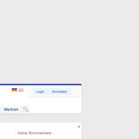
Login
Anmelden
Werben
- keine Kommentare -