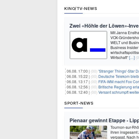
KINO/TV-NEWS
Zwei «Höhle der Löwen»-Inve
Mit Janna Enstha
VOX-Gründershow
WELT und Busine
Business Insider
wirtschaftspolit
Wirtschaft“
[…]
(0
06.08. 17:00 |
(00)
'Stranger Things'-Star David
06.08. 15:22 |
(00)
Deutsche Telekom blei
06.08. 13:17 |
(00)
FIFA-WM macht Fox Corp
06.08. 12:56 |
(00)
Britische Regierung er
06.08. 12:40 |
(00)
Versant schrumpft weite
SPORT-NEWS
Pienaar gewinnt Etappe - Lip
Tournon-sur-Rhôn
ihren insgesamt 
verpasst. Nach 