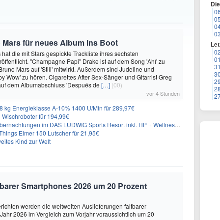
Di
0
0
0
0
 Mars für neues Album ins Boot
Let
0
hat die mit Stars gespickte Trackliste ihres sechsten
0
öffentlicht. "Champagne Papi" Drake ist auf dem Song 'Ahí' zu
3
runo Mars auf 'Still' mitwirkt. Außerdem sind Judeline und
3
y Wow' zu hören. Cigarettes After Sex-Sänger und Gitarrist Greg
2
 auf dem Albumabschluss 'Después de
[…]
(00)
2
vor 4 Stunden
2
 kg Energieklasse A-10% 1400 U/Min für 289,97€
Wischroboter für 194,99€
nachtungen im DAS LUDWIG Sports Resort inkl. HP + Wellness ab 174€ p.P.
hings Eimer 150 Lutscher für 21,95€
eites Kind zur Welt
altbarer Smartphones 2026 um 20 Prozent
ichten werden die weltweiten Auslieferungen faltbarer
ahr 2026 im Vergleich zum Vorjahr voraussichtlich um 20