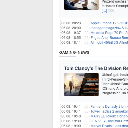
Prozent wachsen.
faltbares Smartp
[…]
(00)
06.08. 20:23 |
(00)
Apple iPhone 17 256GB + 70
06.08. 20:00 |
(00)
manager magazin+ & Ha
06.08. 19:37 |
(00)
Motorola Edge 70 Pro 256GB 
06.08. 18:55 |
(00)
Frigeo Ahoj-Brause Bonb
06.08. 18:11 |
(00)
Allmobil 45GB 5G Allnet-F
GAMING-NEWS
Tom Clancy’s The Division Re
Ubisoft gab heu
Third-Person-Sho
über Ubisoft Conn
iOS- und Android
Progression, so d
06.08. 19:41 |
(00)
Farmer’s Dynasty 2 bri
06.08. 19:41 |
(00)
Tower Tactics 2 angekü
06.08. 19:40 |
(00)
MARVEL Tōkon: Fighting
06.08. 19:30 |
(00)
GTA 6: Ex-Rockstar-Entw
06.08. 19:00 |
(00)
Marvel Rivals: Leak de