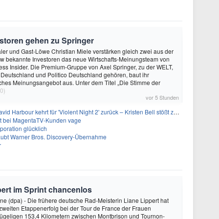
storen gehen zu Springer
ler und Gast-Löwe Christian Miele verstärken gleich zwei aus der
 bekannte Investoren das neue Wirtschafts-Meinungsteam von
ss Insider. Die Premium-Gruppe von Axel Springer, zu der WELT,
 Deutschland und Politico Deutschland gehören, baut ihr
isches Meinungsangebot aus. Unter dem Titel „Die Stimme der
0)
vor 5 Stunden
 Harbour kehrt für 'Violent Night 2' zurück – Kristen Bell stößt zur Besetzung
bt bei MagentaTV-Kunden vage
oration glücklich
laubt Warner Bros. Discovery-Übernahme
r
pert im Sprint chancenlos
e (dpa) - Die frühere deutsche Rad-Meisterin Liane Lippert hat
zweiten Etappenerfolg bei der Tour de France der Frauen
hügeligen 153,4 Kilometern zwischen Montbrison und Tournon-