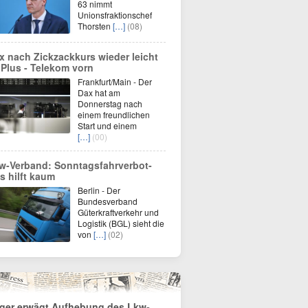
63 nimmt
Unionsfraktionschef
Thorsten
[…]
(08)
x nach Zickzackkurs wieder leicht
 Plus - Telekom vorn
Frankfurt/Main - Der
Dax hat am
Donnerstag nach
einem freundlichen
Start und einem
[…]
(00)
w-Verband: Sonntagsfahrverbot-
s hilft kaum
Berlin - Der
Bundesverband
Güterkraftverkehr und
Logistik (BGL) sieht die
von
[…]
(02)
lger erwägt Aufhebung des Lkw-