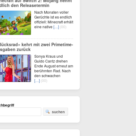
necraft auf Switch 2: Mojang nennt
dlich den Releasetermin
Nach Monaten voller
Gerüchte ist es endlich
offiziell: Minecraft erhält
eine native
[…]
(00)
lücksrad» kehrt mit zwei Primetime-
sgaben zurück
Sonya Kraus und
Guido Cantz drehen
Ende August erneut am
berühmten Rad. Nach
den schwachen
[…]
(00)
hbegriff
suchen