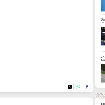
Da
im
Lk
Au
Bi