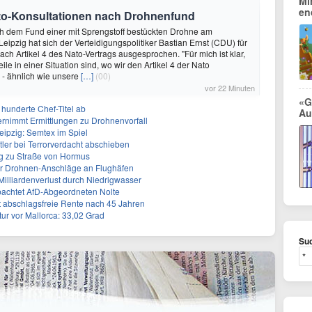
Mi
en
Nato-Konsultationen nach Drohnenfund
ch dem Fund einer mit Sprengstoff bestückten Drohne am
eipzig hat sich der Verteidigungspolitiker Bastian Ernst (CDU) für
ach Artikel 4 des Nato-Vertrags ausgesprochen. "Für mich ist klar,
eile in einer Situation sind, wo wir den Artikel 4 der Nato
n - ähnlich wie unsere
[…]
(00)
vor 22 Minuten
«G
 hunderte Chef-Titel ab
Au
rnimmt Ermittlungen zu Drohnenvorfall
eipzig: Semtex im Spiel
tler bei Terrorverdacht abschieben
g zu Straße von Hormus
 für Drohnen-Anschläge an Flughäfen
 Milliardenverlust durch Niedrigwasser
achtet AfD-Abgeordneten Nolte
ert abschlagsfreie Rente nach 45 Jahren
r vor Mallorca: 33,02 Grad
Suc