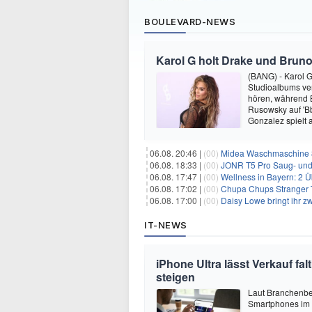
BOULEVARD-NEWS
Karol G holt Drake und Bruno
(BANG) - Karol G 
Studioalbums ver
hören, während B
Rusowsky auf 'Bb
Gonzalez spielt
06.08. 20:46 |
(00)
Midea Waschmaschine 8
06.08. 18:33 |
(00)
JONR T5 Pro Saug- und 
06.08. 17:47 |
(00)
Wellness in Bayern: 2 Über
06.08. 17:02 |
(00)
Chupa Chups Stranger T
06.08. 17:00 |
(00)
Daisy Lowe bringt ihr zw
IT-NEWS
iPhone Ultra lässt Verkauf f
steigen
Laut Branchenber
Smartphones im J