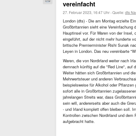
vereinfacht
27. Februar 2023, 16:47 Uhr
·
Quelle:
dts Na
London (dts) - Die am Montag erzielte E
Großbritannien sieht eine Vereinfachung 
Hauptinsel vor. Für Waren von der Insel, d
eingeführt, auf der nicht mehr hunderte v
britische Premierminister Rishi Sunak n
Leyen in London. Das neu vereinbarte "Wi
Waren, die von Nordirland weiter nach Irl
demnach künftig auf die "Red Line", auf d
Weiter hätten sich Großbritannien und di
Mehrwertsteuer und anderen Verbrauchsab
beispielsweise für Alkohol oder Pflanzen 
sofort alle in Großbritannien zugelassene
jahrelangen Streits war, dass Großbritan
sein will, andererseits aber auch die Gre
- und Irland komplett offen bleiben soll. 
Kontrollen zwischen Nordirland und dem Re
aufgebracht hatte.