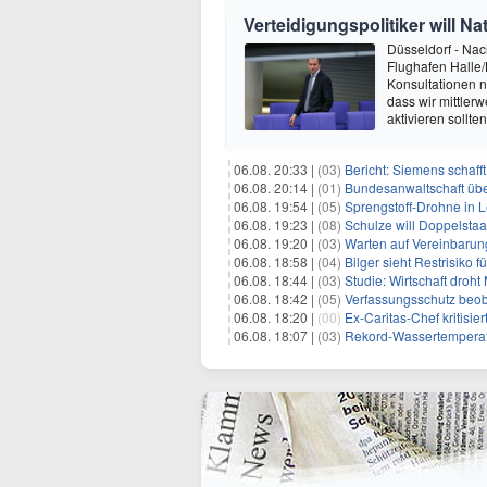
Verteidigungspolitiker will 
Düsseldorf - Na
Flughafen Halle/L
Konsultationen n
dass wir mittlerw
aktivieren sollte
06.08. 20:33 |
(03)
Bericht: Siemens schafft
06.08. 20:14 |
(01)
Bundesanwaltschaft übe
06.08. 19:54 |
(05)
Sprengstoff-Drohne in L
06.08. 19:23 |
(08)
Schulze will Doppelstaa
06.08. 19:20 |
(03)
Warten auf Vereinbarun
06.08. 18:58 |
(04)
Bilger sieht Restrisiko
06.08. 18:44 |
(03)
Studie: Wirtschaft droht
06.08. 18:42 |
(05)
Verfassungsschutz beob
06.08. 18:20 |
(00)
Ex-Caritas-Chef kritisi
06.08. 18:07 |
(03)
Rekord-Wassertemperatu