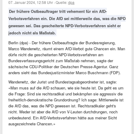
07. Januar 2024, 12:58 Uhr
·
Quelle:
dpa
Der frühere Ostbeauftrager tritt vehement für ein AfD-
Verbotsverfahren ein. Die AfD sei mittlerweile das, was die NPD
gewesen sei. Das gescheiterte NPD-Verbotsverfahren sieht er
jedoch nicht als Maßstab.
Berlin (dpa) - Der frühere Ostbeauftragte der Bundesregierung,
Marco Wanderwitz, räumt einem AfD-Verbot gute Chancen ein. Man
dürfe nicht die gescheiterten NPD-Verbotsverfahren am
Bundesverfassungsgericht zum Maßstab nehmen, sagte der
sächsische CDU-Politiker der Deutschen Presse-Agentur. Ganz
anders sieht das Bundesjustizminister Marco Buschmann (FDP).
Wanderwitz, der Jurist und Bundestagsabgeordneter ist, sagte:
«Man muss auf die AfD schauen, wie sie heute ist. Da geht es um
die Frage: Sind sie rechtsradikal und bekämpfen sie aggressiv die
freiheitlich-demokratische Grundordnung? Ich sage: Mittlerweile ist
die AfD das, was die NPD gewesen ist. Rechtsradikaler geht's
nicht. Weder ist aber die AfD von V-Leuten durchdrungen, noch
unbedeutend. Ein AfD-Verbotsverfahren hätte aus meiner Sicht
ausgezeichnete Chancen.»