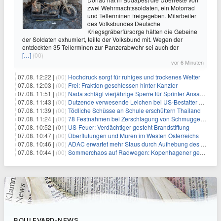
zwei Wehrmachtssoldaten, ein Motorrad
und Tellerminen freigegeben. Mitarbeiter
des Volksbundes Deutsche
Kriegsgräberfürsorge hätten die Gebeine
der Soldaten exhumiert, teilte der Volksbund mit. Wegen der
entdeckten 35 Tellerminen zur Panzerabwehr sei auch der
[…]
(00)
vor 6 Minuten
07.08. 12:22 |
(00)
Hochdruck sorgt für ruhiges und trockenes Wetter
07.08. 12:03 |
(00)
Frei: Fraktion geschlossen hinter Kanzler
07.08. 11:51 |
(00)
Nada schlägt vierjährige Sperre für Sprinter Ansah vor
07.08. 11:43 |
(00)
Dutzende verwesende Leichen bei US-Bestatter gefunden
07.08. 11:39 |
(00)
Tödliche Schüsse an Schule erschüttern Thailand
07.08. 11:24 |
(00)
78 Festnahmen bei Zerschlagung von Schmuggelnetzwerk in Spanien
07.08. 10:52 |
(01)
US-Feuer: Verdächtiger gesteht Brandstiftung
07.08. 10:47 |
(00)
Überflutungen und Muren im Westen Österreichs
07.08. 10:46 |
(00)
ADAC erwartet mehr Staus durch Aufhebung des Lkw-Fahrverbots
07.08. 10:44 |
(00)
Sommerchaos auf Radwegen: Kopenhagener genervt von Touristen
BOULEVARD-NEWS