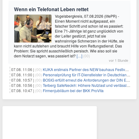
Wenn ein Telefonat Leben rettet
Vogelsbergkreis, 07.08.2026 (lifePR) -
Einen Moment nicht aufgepasst, ein
falscher Schritt und schon ist es passiert:
Eine 71-Jährige ist ganz unglücklich von
der Leiter gestürzt, jetzt hat sie
wahnsinnige Schmerzen in der Hüfte, sie
kann nicht aufstehen und braucht Hilfe vom Rettungsdienst. Das
Problem: Sie spricht ausschließlich persisch. Wie also soll sie
dem Notarzt sagen, was passiert ist?
[…]
(00)
vor 1 Stunde
07.08. 11:06 |
(00)
KUKA erstmals Partner des NEW bauhaus Festivals 2026 in Weimar
07.08. 11:00 |
(00)
Personalprüfung für IT-Dienstleister in Deutschland: Was öffentliche Auftraggeber jetzt voraussetzen
07.08. 10:57 |
(00)
BOSIG erfüllt erneut die Anforderungen der DIN EN ISO 45001
07.08. 10:56 |
(00)
Terberg SafeNeck®: Höhere Nutzlast und verlässliche Fahrstabilität auf steilen Rampen
07.08. 10:47 |
(00)
Firmenjubiläum bei der BKK ProVita