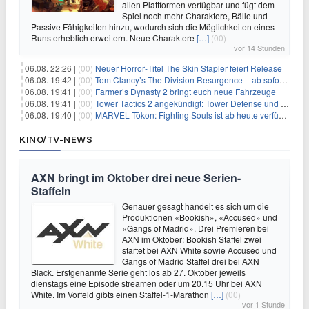
allen Plattformen verfügbar und fügt dem
Spiel noch mehr Charaktere, Bälle und
Passive Fähigkeiten hinzu, wodurch sich die Möglichkeiten eines
Runs erheblich erweitern. Neue Charaktere
[…]
(00)
vor 14 Stunden
06.08. 22:26 |
(00)
Neuer Horror‑Titel The Skin Stapler feiert Release
06.08. 19:42 |
(00)
Tom Clancy’s The Division Resurgence – ab sofort für euch verfügbar
06.08. 19:41 |
(00)
Farmer’s Dynasty 2 bringt euch neue Fahrzeuge
06.08. 19:41 |
(00)
Tower Tactics 2 angekündigt: Tower Defense und Deckbuilding Kombo kehrt zurück
06.08. 19:40 |
(00)
MARVEL Tōkon: Fighting Souls ist ab heute verfügbar
KINO/TV-NEWS
AXN bringt im Oktober drei neue Serien-
Staffeln
Genauer gesagt handelt es sich um die
Produktionen «Bookish», «Accused» und
«Gangs of Madrid». Drei Premieren bei
AXN im Oktober: Bookish Staffel zwei
startet bei AXN White sowie Accused und
Gangs of Madrid Staffel drei bei AXN
Black. Erstgenannte Serie geht los ab 27. Oktober jeweils
dienstags eine Episode streamen oder um 20.15 Uhr bei AXN
White. Im Vorfeld gibts einen Staffel-1-Marathon
[…]
(00)
vor 1 Stunde