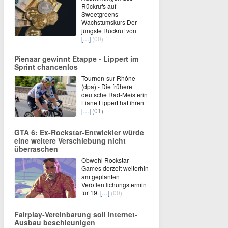
Rückrufs auf
Sweetgreens
Wachstumskurs Der
jüngste Rückruf von
[…]
(00)
Pienaar gewinnt Etappe - Lippert im
Sprint chancenlos
Tournon-sur-Rhône
(dpa) - Die frühere
deutsche Rad-Meisterin
Liane Lippert hat ihren
[…]
(01)
GTA 6: Ex-Rockstar-Entwickler würde
eine weitere Verschiebung nicht
überraschen
Obwohl Rockstar
Games derzeit weiterhin
am geplanten
Veröffentlichungstermin
für 19.
[…]
(00)
Fairplay-Vereinbarung soll Internet-
Ausbau beschleunigen