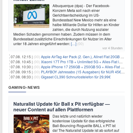
Albuquerque (dpa) - Der Facebook-
Konzern Meta soll nach einer
Gerichtsentscheidung im US-
Bundesstaat New Mexico mehr als eine
halbe Milliarde Dollar für Hilfen an Kinder
zahlen, die durch Nutzung sozialer
Medien Schaden genommen haben. Zudem müssen in dem
Bundesstaat zusätzliche Einschränkungen für Nutzer im Alter
unter 18 Jahren eingeführt werden:
[…]
(00)
vor 4 Stunden
07.08. 12:15 |
(00)
Apple AirTag 4er Pack (2. Gen.), Allnet Flat 20GB 5G im Telekom-Netz für 14,99€/Monat – eff. 2,07€/Monat
07.08. 10:45 |
(00)
Xiaomi 17T Pro 1TB + Unlimited 5G + Alles-Flat im o2 Netz für 29,99€/Monat – eff. 1,15€/Monat
07.08. 10:30 |
(00)
Apple iPhone 17 256GB + 250GB 5G + Alles-Flat im Telekom-Netz für 34€/Monat – eff. 6,29€/Monat
07.08. 09:15 |
(00)
PLAYBOY Jahresabo (15 Ausgaben) für NUR 45€ (statt 198€)
07.08. 08:33 |
(00)
Gigaset CL390 Schnurlostelefon für 29,99€
GAMING-NEWS
Naturalist Update für Ball x Pit verfügbar —
neuer Content auf allen Plattformen
Das letzte und natürlich wieder
kostenlose Update für das erfolgreiche
Ball-Bouncing-Roguelite BALL x PIT ist
da! The Naturalist Update ist ab sofort auf