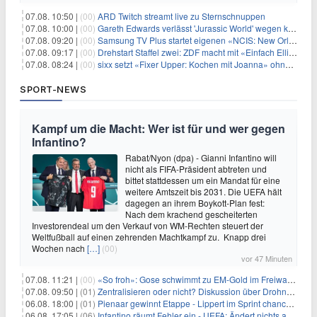
07.08. 10:50 |
(00)
ARD Twitch streamt live zu Sternschnuppen
07.08. 10:00 |
(00)
Gareth Edwards verlässt 'Jurassic World' wegen kreativer Differenzen
07.08. 09:20 |
(00)
Samsung TV Plus startet eigenen «NCIS: New Orleans»-Sender
07.08. 09:17 |
(00)
Drehstart Staffel zwei: ZDF macht mit «Einfach Elli» weiter
07.08. 08:24 |
(00)
sixx setzt «Fixer Upper: Kochen mit Joanna» ohne Pause fort
SPORT-NEWS
Kampf um die Macht: Wer ist für und wer gegen
Infantino?
Rabat/Nyon (dpa) - Gianni Infantino will
nicht als FIFA-Präsident abtreten und
bittet stattdessen um ein Mandat für eine
weitere Amtszeit bis 2031. Die UEFA hält
dagegen an ihrem Boykott-Plan fest:
Nach dem krachend gescheiterten
Investorendeal um den Verkauf von WM-Rechten steuert der
Weltfußball auf einen zehrenden Machtkampf zu. Knapp drei
Wochen nach
[…]
(00)
vor 47 Minuten
07.08. 11:21 |
(00)
«So froh»: Gose schwimmt zu EM-Gold im Freiwasser
07.08. 09:50 |
(01)
Zentralisieren oder nicht? Diskussion über Drohnenabwehr
06.08. 18:00 |
(01)
Pienaar gewinnt Etappe - Lippert im Sprint chancenlos
06.08. 17:05 |
(06)
Infantino räumt Fehler ein - UEFA: Ändert nichts an Boykott