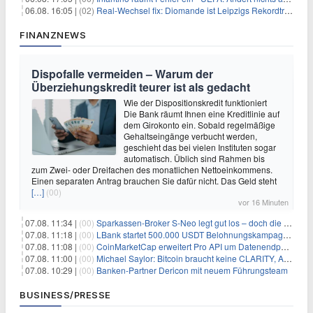
06.08. 16:05 |
(02)
Real-Wechsel fix: Diomande ist Leipzigs Rekordtransfer
FINANZNEWS
Dispofalle vermeiden – Warum der
Überziehungskredit teurer ist als gedacht
Wie der Dispositionskredit funktioniert
Die Bank räumt Ihnen eine Kreditlinie auf
dem Girokonto ein. Sobald regelmäßige
Gehaltseingänge verbucht werden,
geschieht das bei vielen Instituten sogar
automatisch. Üblich sind Rahmen bis
zum Zwei- oder Dreifachen des monatlichen Nettoeinkommens.
Einen separaten Antrag brauchen Sie dafür nicht. Das Geld steht
[…]
(00)
vor 16 Minuten
07.08. 11:34 |
(00)
Sparkassen-Broker S-Neo legt gut los – doch die Schwachstellen bleiben
07.08. 11:18 |
(00)
LBank startet 500.000 USDT Belohnungskampagne mit Pudgy Penguins
07.08. 11:08 |
(00)
CoinMarketCap erweitert Pro API um Datenendpunkte für reale Vermögenswerte
07.08. 11:00 |
(00)
Michael Saylor: Bitcoin braucht keine CLARITY, Amerika schon
07.08. 10:29 |
(00)
Banken-Partner Dericon mit neuem Führungsteam
BUSINESS/PRESSE