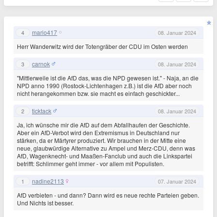
mario417
4
08. Januar 2024
Herr Wanderwitz wird der Totengräber der CDU im Osten werden
carnok
3
08. Januar 2024
"Mittlerweile ist die AfD das, was die NPD gewesen ist." - Naja, an die
NPD anno 1990 (Rostock-Lichtenhagen z.B.) ist die AfD aber noch
nicht herangekommen bzw. sie macht es einfach geschickter...
ticktack
2
08. Januar 2024
Ja, ich wünsche mir die AfD auf dem Abfallhaufen der Geschichte.
Aber ein AfD-Verbot wird den Extremismus in Deutschland nur
stärken, da er Märtyrer produziert. Wir brauchen in der Mitte eine
neue, glaubwürdige Alternative zu Ampel und Merz-CDU, denn was
AfD, Wagenknecht- und Maaßen-Fanclub und auch die Linkspartei
betrifft: Schlimmer geht immer - vor allem mit Populisten.
nadine2113
1
07. Januar 2024
AfD verbieten - und dann? Dann wird es neue rechte Parteien geben.
Und Nichts ist besser.