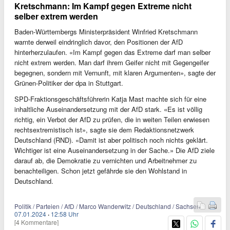
Kretschmann: Im Kampf gegen Extreme nicht
selber extrem werden
Baden-Württembergs Ministerpräsident Winfried Kretschmann
warnte derweil eindringlich davor, den Positionen der AfD
hinterherzulaufen. «Im Kampf gegen das Extreme darf man selber
nicht extrem werden. Man darf ihrem Geifer nicht mit Gegengeifer
begegnen, sondern mit Vernunft, mit klaren Argumenten», sagte der
Grünen-Politiker der dpa in Stuttgart.
SPD-Fraktionsgeschäftsführerin Katja Mast machte sich für eine
inhaltliche Auseinandersetzung mit der AfD stark. «Es ist völlig
richtig, ein Verbot der AfD zu prüfen, die in weiten Teilen erwiesen
rechtsextremistisch ist», sagte sie dem Redaktionsnetzwerk
Deutschland (RND). «Damit ist aber politisch noch nichts geklärt.
Wichtiger ist eine Auseinandersetzung in der Sache.» Die AfD ziele
darauf ab, die Demokratie zu vernichten und Arbeitnehmer zu
benachteiligen. Schon jetzt gefährde sie den Wohlstand in
Deutschland.
Politik / Parteien / AfD / Marco Wanderwitz / Deutschland / Sachsen
07.01.2024
·
12:58 Uhr
[4 Kommentare]