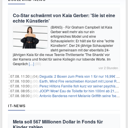
Co-Star schwärmt von Kaia Gerber: 'Sie ist eine
echte Künstlerin'
(BANG) - Für Graham Campbell ist Kaia
Gerber weit mehr als nur ein
erfolgreiches Model und eine
Schauspielerin: Er hält sie für eine "echte
Künstlerin". Der 24-jährige Schauspieler
steht gemeinsam mit der ebenfalls 24-
jährigen Kaia für die neue Teenie-Thrillerserie 'The Shards' vor
der Kamera und findet für seine Kollegin nur lobende Worte. Im
Gespräch
[…]
(00)
vor 2 Stunden
07.08. 11:30 |
(04)
Degusta: 2 Boxen zum Preis von 1 für nur 16,99€ inkl. Versand
07.08. 10:00 |
(00)
Earth, Wind Fire verschieben Konzert mit Lionel Richie nach medizinischem Notfall
07.08. 10:00 |
(00)
Perez Hiltons Familie floh kurz vor seiner psychischen Krise aus dem Haus
07.08. 08:05 |
(00)
JOOP! Wow! Eau de Toilette for him 100ml ab 21,84€ im Sparabo
07.08. 08:00 |
(00)
Antonio Banderas nennt Melanie Griffith seine 'beste Freundin'
IT-NEWS
Meta soll 567 Millionen Dollar in Fonds für
Kinder zahlen