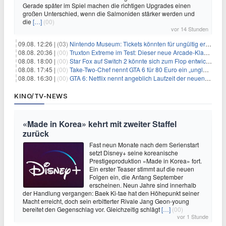
Gerade später im Spiel machen die richtigen Upgrades einen
großen Unterschied, wenn die Salmoniden stärker werden und
die
[…]
(00)
vor 14 Stunden
09.08. 12:26 |
(03)
Nintendo Museum: Tickets könnten für ungültig erklärt werden!
08.08. 20:36 |
(00)
Truxton Extreme im Test: Dieser neue Arcade-Klassiker verzeiht dir gar nichts
08.08. 18:00 |
(00)
Star Fox auf Switch 2 könnte sich zum Flop entwickeln
08.08. 17:45 |
(00)
Take-Two-Chef nennt GTA 6 für 80 Euro ein „unglaubliches Schnäppchen“
08.08. 16:30 |
(00)
GTA 6: Netflix nennt angeblich Laufzeit der neuen Gameplay-Präsentation
KINO/TV-NEWS
«Made in Korea» kehrt mit zweiter Staffel
zurück
Fast neun Monate nach dem Serienstart
setzt Disney+ seine koreanische
Prestigeproduktion «Made in Korea» fort.
Ein erster Teaser stimmt auf die neuen
Folgen ein, die Anfang September
erscheinen. Neun Jahre sind innerhalb
der Handlung vergangen: Baek Ki-tae hat den Höhepunkt seiner
Macht erreicht, doch sein erbitterter Rivale Jang Geon-young
bereitet den Gegenschlag vor. Gleichzeitig schlägt
[…]
(00)
vor 1 Stunde