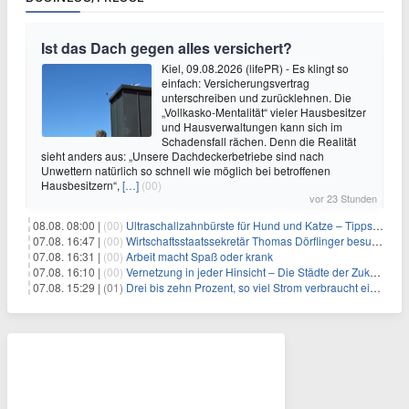
Ist das Dach gegen alles versichert?
Kiel, 09.08.2026 (lifePR) - Es klingt so
einfach: Versicherungsvertrag
unterschreiben und zurücklehnen. Die
„Vollkasko-Mentalität“ vieler Hausbesitzer
und Hausverwaltungen kann sich im
Schadensfall rächen. Denn die Realität
sieht anders aus: „Unsere Dachdeckerbetriebe sind nach
Unwettern natürlich so schnell wie möglich bei betroffenen
Hausbesitzern“,
[…]
(00)
vor 23 Stunden
08.08. 08:00 |
(00)
Ultraschallzahnbürste für Hund und Katze – Tipps zur erfolgreichen Eingewöhnung
07.08. 16:47 |
(00)
Wirtschaftsstaatssekretär Thomas Dörflinger besucht Handwerksbetrieb im Kammerbezirk Freiburg
07.08. 16:31 |
(00)
Arbeit macht Spaß oder krank
07.08. 16:10 |
(00)
Vernetzung in jeder Hinsicht – Die Städte der Zukunft sind grün-blau
07.08. 15:29 |
(01)
Drei bis zehn Prozent, so viel Strom verbraucht ein Aufzug im Gebäude