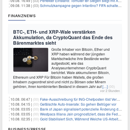
09.08. 16:49 |
(03)
Perfekter Einstand: Torhüter ter Stegen siegt mit Ajax
09.08. 11:38 |
(03)
Schmutzkampagne gegen Infantino? FIFA schaltet auf Angriff
FINANZNEWS
BTC-, ETH- und XRP-Wale verstärken
Akkumulation, da CryptoQuant das Ende des
Bärenmarktes sieht
Große Inhaber von Bitcoin, Ether und
XRP haben während der jüngsten
Marktschwäche ihre Bestände weiter
aufgestockt, wie das
Analyseunternehmen CryptoQuant
berichtet. Wale akkumulieren Bitcoin,
Ethereum und XRP Für Bitcoin haben Wallets, die großen
Inhabern zugeordnet sind und nicht zu Börsen oder Minern
gehören, ihren kombinierten Bestand in diesem Jahr auf
[…]
(00)
vor 2 Stunden
10.08. 06:47 |
(00)
Fake-Ausschreibung für ING-Chefposten löst Verwirrung aus
10.08. 04:15 |
(00)
Gefälschte Auto-Inserate: So gehen Betrüger vor
10.08. 03:05 |
(00)
Bank of Japan signalisiert potenzielle Änderung der Zinspolitik angesichts von Inflationsbedenken
10.08. 03:05 |
(00)
Westpacs Illiana Jain prognostiziert, dass die Fed die Zinssätze nach dem Arbeitsmarktbericht stabil halten wird
10.08. 02:35 |
(00)
Gold Stabilisiert Sich, Während Weiche US-Arbeitsmarktdaten Zinsängste Lindern
BUSINESS/PRESSE