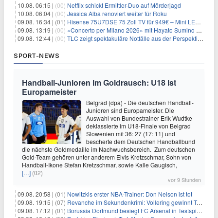
10.08. 06:15 |
(00)
Netflix schickt Ermittler-Duo auf Mörderjagd
10.08. 06:04 |
(00)
Jessica Alba renoviert weiter für Roku
09.08. 16:34 |
(01)
Hisense 75U7DSE 75 Zoll TV für 949€ – Mini LED, 144Hz, 2026
09.08. 13:19 |
(00)
«Concerto per Milano 2026» mit Hayato Sumino kommt zu arte
09.08. 12:44 |
(00)
TLC zeigt spektakuläre Notfälle aus der Perspektive der Patienten
SPORT-NEWS
Handball-Junioren im Goldrausch: U18 ist
Europameister
Belgrad (dpa) - Die deutschen Handball-
Junioren sind Europameister. Die
Auswahl von Bundestrainer Erik Wudtke
deklassierte im U18-Finale von Belgrad
Slowenien mit 36: 27 (17: 11) und
bescherte dem Deutschen Handballbund
die nächste Goldmedaille im Nachwuchsbereich. Zum deutschen
Gold-Team gehören unter anderem Elvis Kretzschmar, Sohn von
Handball-Ikone Stefan Kretzschmar, sowie Kalle Gaugisch,
[…]
(02)
vor 9 Stunden
09.08. 20:58 |
(01)
Nowitzkis erster NBA-Trainer: Don Nelson ist tot
09.08. 19:15 |
(07)
Revanche im Sekundenkrimi: Vollering gewinnt Tour
09.08. 17:12 |
(01)
Borussia Dortmund besiegt FC Arsenal in Testspiel mit 3:2