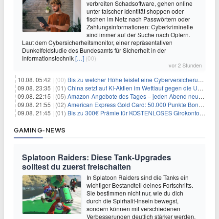
verbreiten Schadsoftware, gehen online
unter falscher Identität shoppen oder
fischen im Netz nach Passwörtern oder
Zahlungsinformationen: Cyberkriminelle
sind immer auf der Suche nach Opfern.
Laut dem Cybersicherheitsmonitor, einer repräsentativen
Dunkelfeldstudie des Bundesamts für Sicherheit in der
Informationstechnik
[…]
(00)
vor 2 Stunden
10.08. 05:42 |
(00)
Bis zu welcher Höhe leistet eine Cyberversicherung?
09.08. 23:35 |
(01)
China setzt auf KI-Aktien im Wettlauf gegen die USA um Chip- und Technologiedominanz
09.08. 22:15 |
(05)
Amazon-Angebote des Tages – jeden Abend neue Deals zum Stöbern
09.08. 21:55 |
(02)
American Express Gold Card: 50.000 Punkte Bonus + Metall-Kreditkarte
09.08. 21:45 |
(01)
Bis zu 300€ Prämie für KOSTENLOSES Girokonto bei der Santander – 50€ schon nach 1 Woche!
GAMING-NEWS
Splatoon Raiders: Diese Tank-Upgrades
solltest du zuerst freischalten
In Splatoon Raiders sind die Tanks ein
wichtiger Bestandteil deines Fortschritts.
Sie bestimmen nicht nur, wie du dich
durch die Spirhalit-Inseln bewegst,
sondern können mit verschiedenen
Verbesserungen deutlich stärker werden.