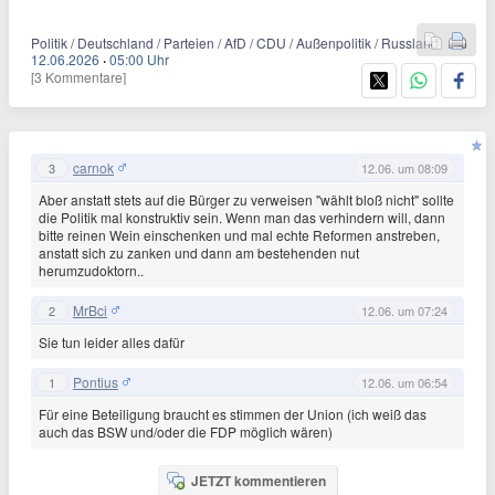
Politik / Deutschland / Parteien / AfD / CDU / Außenpolitik / Russland
12.06.2026
·
05:00 Uhr
[3 Kommentare]
carnok
3
12.06. um 08:09
Aber anstatt stets auf die Bürger zu verweisen "wählt bloß nicht" sollte
die Politik mal konstruktiv sein. Wenn man das verhindern will, dann
bitte reinen Wein einschenken und mal echte Reformen anstreben,
anstatt sich zu zanken und dann am bestehenden nut
herumzudoktorn..
MrBci
2
12.06. um 07:24
Sie tun leider alles dafür
Pontius
1
12.06. um 06:54
Für eine Beteiligung braucht es stimmen der Union (ich weiß das
auch das BSW und/oder die FDP möglich wären)
JETZT kommentieren