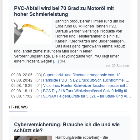
PVC-Abfall wird bei 70 Grad zu Motoröl mit
hoher Schmierleistung
Jährlich produzieren Firmen rund um die
Erde rund 60 Millionen Tonnen PVC.
Daraus werden vielfältige Produkte von
Rohren und Fensterrahmen bis hin zu
Kabeln, Kreditkarten und Bodenbelägen.
Das alles geht irgendwann einmal kaputt
und landet zumeist auf dem Müll oder in einer
Verbrennungsanlage. Die Recyclingquote von PVC liegt unter
einem Prozent, wegen
[…]
(04)
vor 22 Stunden
09.08. 22:05 |
(03)
Supermarkt- und Discounterangebote vom 10. – 15.08.2026
09.08. 20:42 |
(01)
Parkside PDST 5 B2 Druckluft-Schlauchtrommel mit 10 m Schlauch für 25,94€
09.08. 18:29 |
(01)
Victorinox Hunter Schweizer Taschenmesser mit 12 Funktionen für 43,99€
09.08. 18:11 |
(01)
BGS Diy 816 Torx-Winkelschlüssel-Satz 9-teilig für 6,45€
09.08. 17:02 |
(01)
SONAX FelgenBürste für 5,52€ – für Stahl- und Alufelgen
IT-NEWS
Cyberversicherung: Brauche ich die und wie
schützt sie?
Hamburg/Berlin (dpa/tmn) - Sie