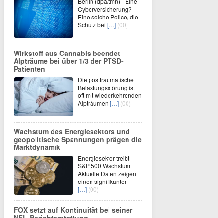
Berlin (dpa/tmn) - Eine
Cyberversicherung?
Eine solche Police, die
Schutz bei
[…]
(00)
Wirkstoff aus Cannabis beendet
Alpträume bei über 1/3 der PTSD-
Patienten
Die posttraumatische
Belastungsstörung ist
oft mit wiederkehrenden
Alpträumen
[…]
(00)
Wachstum des Energiesektors und
geopolitische Spannungen prägen die
Marktdynamik
Energiesektor treibt
S&P 500 Wachstum
Aktuelle Daten zeigen
einen signifikanten
[…]
(00)
FOX setzt auf Kontinuität bei seiner
NFL-Berichterstattung