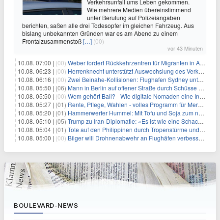
Verkehrsunfall ums Leben gekommen.
Wie mehrere Medien übereinstimmend
unter Berufung auf Polizeiangaben
berichten, saßen alle drei Todesopfer im gleichen Fahrzeug. Aus
bislang unbekannten Gründen war es am Abend zu einem
Frontalzusammenstoß
[…]
(00)
vor 43 Minuten
10.08. 07:00 |
(00)
Weber fordert Rückkehrzentren für Migranten in Afrika
10.08. 06:23 |
(00)
Herrenknecht unterstützt Auswechslung des Verkehrsministers
10.08. 06:16 |
(00)
Zwei Beinahe-Kollisionen: Flughafen Sydney unter Druck
10.08. 05:50 |
(06)
Mann in Berlin auf offener Straße durch Schüsse getötet
10.08. 05:50 |
(00)
Wem gehört Bali? - Wie digitale Nomaden eine Insel verändern
10.08. 05:27 |
(01)
Rente, Pflege, Wahlen - volles Programm für Merz im Herbst
10.08. 05:20 |
(01)
Hammerwerfer Hummel: Mit Tofu und Soja zum nächsten Coup?
10.08. 05:10 |
(05)
Trump zu Iran-Diplomatie: «Es ist wie eine Schachpartie»
10.08. 05:04 |
(01)
Tote auf den Philippinen durch Tropenstürme und Monsun
10.08. 05:00 |
(00)
Bilger will Drohnenabwehr an Flughäfen verbessern
BOULEVARD-NEWS