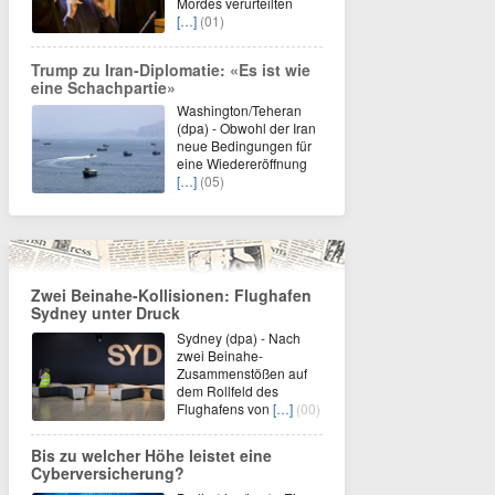
Mordes verurteilten
[…]
(01)
Trump zu Iran-Diplomatie: «Es ist wie
eine Schachpartie»
Washington/Teheran
(dpa) - Obwohl der Iran
neue Bedingungen für
eine Wiedereröffnung
[…]
(05)
Zwei Beinahe-Kollisionen: Flughafen
Sydney unter Druck
Sydney (dpa) - Nach
zwei Beinahe-
Zusammenstößen auf
dem Rollfeld des
Flughafens von
[…]
(00)
Bis zu welcher Höhe leistet eine
Cyberversicherung?