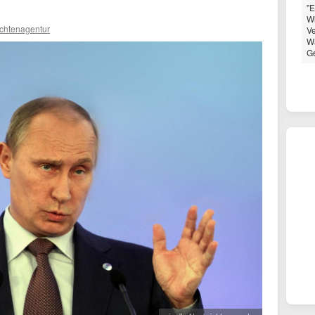
"E
Wl
ichtenagentur
Ve
Wa
Ge