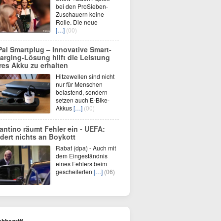
bei den ProSieben-
Zuschauern keine
Rolle. Die neue
[…]
(00)
Pal Smartplug – Innovative Smart-
arging-Lösung hilft die Leistung
res Akku zu erhalten
Hitzewellen sind nicht
nur für Menschen
belastend, sondern
setzen auch E-Bike-
Akkus
[…]
(00)
fantino räumt Fehler ein - UEFA:
dert nichts an Boykott
Rabat (dpa) - Auch mit
dem Eingeständnis
eines Fehlers beim
gescheiterten
[…]
(06)