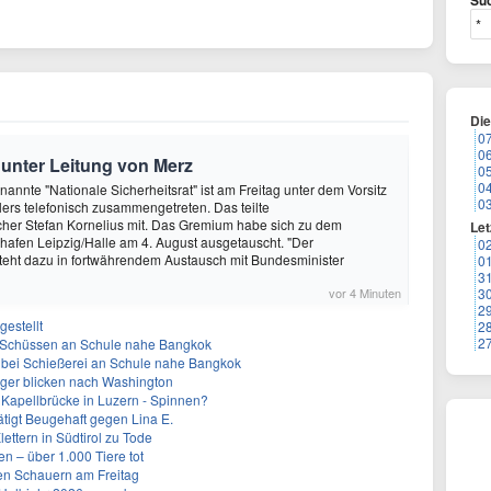
Suc
Di
0
0
t unter Leitung von Merz
0
0
nannte "Nationale Sicherheitsrat" ist am Freitag unter dem Vorsitz
0
rs telefonisch zusammengetreten. Das teilte
her Stefan Kornelius mit. Das Gremium habe sich zu dem
Let
hafen Leipzig/Halle am 4. August ausgetauscht. "Der
0
teht dazu in fortwährendem Austausch mit Bundesminister
0
3
vor 4 Minuten
3
2
gestellt
2
2
h Schüssen an Schule nahe Bangkok
 bei Schießerei an Schule nahe Bangkok
leger blicken nach Washington
 Kapellbrücke in Luzern - Spinnen?
tigt Beugehaft gegen Lina E.
lettern in Südtirol zu Tode
n – über 1.000 Tiere tot
en Schauern am Freitag