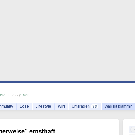
637
) · Forum (
1.026
)
munity
Lose
Lifestyle
WIN
Umfragen
Was ist klamm?
$$
herweise" ernsthaft