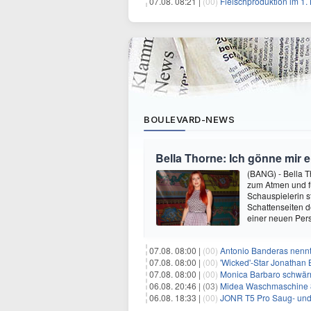
07.08. 08:21 |
(00)
Fleischproduktion im 1
BOULEVARD-NEWS
Bella Thorne: Ich gönne mir 
(BANG) - Bella 
zum Atmen und fü
Schauspielerin s
Schattenseiten d
einer neuen Pers
07.08. 08:00 |
(00)
Antonio Banderas nennt 
07.08. 08:00 |
(00)
'Wicked'-Star Jonathan 
07.08. 08:00 |
(00)
Monica Barbaro schwär
06.08. 20:46 |
(03)
Midea Waschmaschine 8
06.08. 18:33 |
(00)
JONR T5 Pro Saug- und 