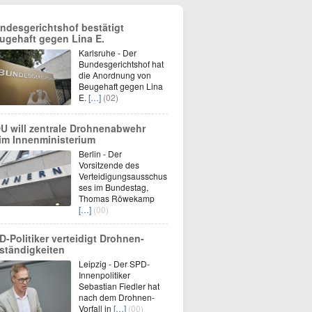
ndesgerichtshof bestätigt
ugehaft gegen Lina E.
Karlsruhe - Der
Bundesgerichtshof hat
die Anordnung von
Beugehaft gegen Lina
E.
[…]
(02)
U will zentrale Drohnenabwehr
im Innenministerium
Berlin - Der
Vorsitzende des
Verteidigungsausschus
ses im Bundestag,
Thomas Röwekamp
[…]
(00)
D-Politiker verteidigt Drohnen-
ständigkeiten
Leipzig - Der SPD-
Innenpolitiker
Sebastian Fiedler hat
nach dem Drohnen-
Vorfall in
[…]
(00)