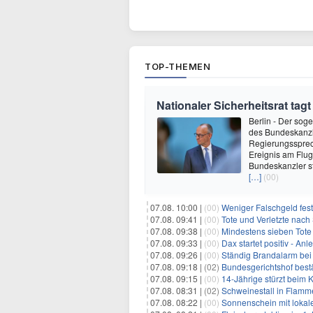
TOP-THEMEN
Nationaler Sicherheitsrat tag
Berlin - Der soge
des Bundeskanzle
Regierungssprec
Ereignis am Flug
Bundeskanzler s
[…]
(00)
07.08. 10:00 |
(00)
Weniger Falschgeld fest
07.08. 09:41 |
(00)
Tote und Verletzte nac
07.08. 09:38 |
(00)
Mindestens sieben Tote
07.08. 09:33 |
(00)
Dax startet positiv - An
07.08. 09:26 |
(00)
Ständig Brandalarm bei
07.08. 09:18 |
(02)
Bundesgerichtshof bestä
07.08. 09:15 |
(00)
14-Jährige stürzt beim K
07.08. 08:31 |
(02)
Schweinestall in Flamme
07.08. 08:22 |
(00)
Sonnenschein mit lokal