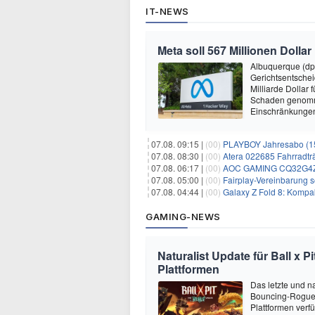
IT-NEWS
Meta soll 567 Millionen Dollar
Albuquerque (dp
Gerichtsentsche
Milliarde Dollar 
Schaden genomm
Einschränkungen 
07.08. 09:15 |
(00)
PLAYBOY Jahresabo (15
07.08. 08:30 |
(00)
Atera 022685 Fahrradträ
07.08. 06:17 |
(00)
AOC GAMING CQ32G4ZA –
07.08. 05:00 |
(00)
Fairplay-Vereinbarung s
07.08. 04:44 |
(00)
Galaxy Z Fold 8: Kompak
GAMING-NEWS
Naturalist Update für Ball x P
Plattformen
Das letzte und na
Bouncing-Roguelit
Plattformen verf