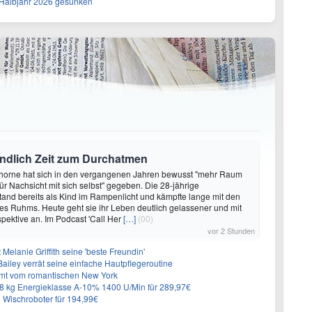
. Halbjahr 2026 gesunken
endlich Zeit zum Durchatmen
Thorne hat sich in den vergangenen Jahren bewusst "mehr Raum
r Nachsicht mit sich selbst" gegeben. Die 28-jährige
tand bereits als Kind im Rampenlicht und kämpfte lange mit den
es Ruhms. Heute geht sie ihr Leben deutlich gelassener und mit
pektive an. Im Podcast 'Call Her
[…]
(00)
vor 2 Stunden
Melanie Griffith seine 'beste Freundin'
Bailey verrät seine einfache Hautpflegeroutine
mt vom romantischen New York
 kg Energieklasse A-10% 1400 U/Min für 289,97€
Wischroboter für 194,99€