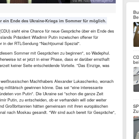
via dts Nachrichtenagentur
Bu
Be
r ein Ende des Ukraine-Kriegs im Sommer für möglich.
(CDU) sieht eine Chance für neue Gespräche über ein Ende des
slands Präsident Wladimir Putin inzwischen offener für
er in der RTL-Sendung "Nachtjournal Spezial".
 in diesem Sommer mit Gesprächen zu beginnen", so Wadephul.
CD
herweise ist er jetzt in einer Phase, dass er darüber ernsthaft
be
derzeit keiner Seite entscheidende Vorteile. "Das Einzige, was
s weißrussischen Machthabers Alexander Lukaschenko, wonach
g militärisch gewinnen könne. Das sei "eine interessante
deten von Putin". Die Ukraine sei "schon die ganze Zeit
mir Putin, zu entscheiden, ob er verhandeln will oder weiter
und Großbritannien hätten gemeinsam mit ihren europäischen
SP
Zu
 Signal nach Moskau gesandt. "Wir sind auch bereit für Gespräche",