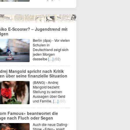
siko E-Scooter? – Jugendtrend mit
lgen
Berlin (dpa) - Vor vielen
Schulen in
Deutschland zeigt sich
jeden Morgen
dasselbe
[…]
(02)
drej Mangold spricht nach Kritik
fen über seine finanzielle Situation
(BANG) - Andrej
Mangold bezieht
Stellung zu seinen
Aussagen über Geld
und Familie.
[…]
(00)
orn Famous» beantwortet die
age nach Fluch oder Segen
Auch die neue Dating-
Show «Eden» spielt