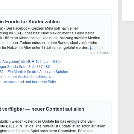
 in Fonds für Kinder zahlen
a) - Der Facebook-Konzern Meta soll nach einer
idung im US-Bundesstaat New Mexico mehr als eine halbe
für Hilfen an Kinder zahlen, die durch Nutzung sozialer Medien
en haben. Zudem müssen in dem Bundesstaat zusätzliche
für Nutzer im Alter unter 18 Jahren eingeführt werden:
[…]
(00)
vor 1 Stunde
 Ausgaben) für NUR 45€ (statt 198€)
ger Strada Sport 3 für 337,48€
 Ein Monitor für drei Arten von Spielen
oll Internet-Ausbau beschleunigen
t, ausdauernd und fast ohne Falte
it verfügbar — neuer Content auf allen
türlich wieder kostenlose Update für das erfolgreiche Ball-
e BALL x PIT ist da! The Naturalist Update ist ab sofort auf allen
ügbar und fügt dem Spiel noch mehr Charaktere, Bälle und