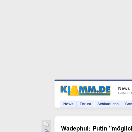
News
Portal (
2.
News
Forum
Schlaufuchs
Com
Wadephul: Putin "möglic