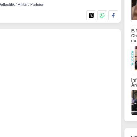
tpolitik / Militär / Parteien
E-
Ch
eu
In
Än