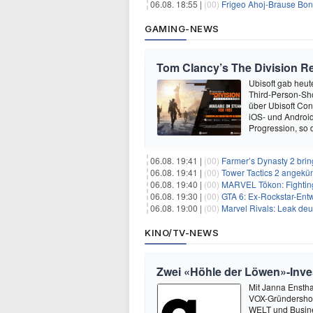
06.08. 18:55 |
(00)
Frigeo Ahoj-Brause Bonb
GAMING-NEWS
Tom Clancy’s The Division Re
Ubisoft gab heu
Third-Person-Sho
über Ubisoft Conn
iOS- und Android
Progression, so d
06.08. 19:41 |
(00)
Farmer’s Dynasty 2 bri
06.08. 19:41 |
(00)
Tower Tactics 2 angekü
06.08. 19:40 |
(00)
MARVEL Tōkon: Fighting
06.08. 19:30 |
(00)
GTA 6: Ex-Rockstar-Entw
06.08. 19:00 |
(00)
Marvel Rivals: Leak de
KINO/TV-NEWS
Zwei «Höhle der Löwen»-Inve
Mit Janna Enstha
VOX-Gründershow
WELT und Busine