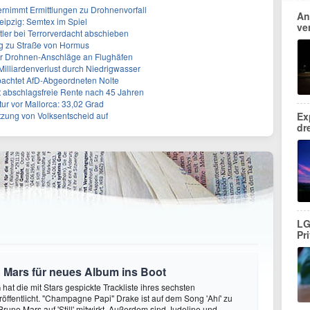
rnimmt Ermittlungen zu Drohnenvorfall
An
eipzig: Semtex im Spiel
ve
tler bei Terrorverdacht abschieben
g zu Straße von Hormus
 für Drohnen-Anschläge an Flughäfen
 Milliardenverlust durch Niedrigwasser
achtet AfD-Abgeordneten Nolte
ert abschlagsfreie Rente nach 45 Jahren
r vor Mallorca: 33,02 Grad
tzung von Volksentscheid auf
Ex
dr
LG
Pr
 Mars für neues Album ins Boot
hat die mit Stars gespickte Trackliste ihres sechsten
öffentlicht. "Champagne Papi" Drake ist auf dem Song 'Ahí' zu
runo Mars auf 'Still' mitwirkt. Außerdem sind Judeline und