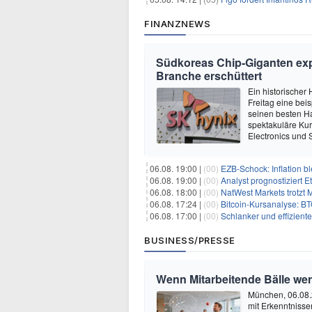
FINANZNEWS
Südkoreas Chip-Giganten exp
Branche erschüttert
Ein historischer
Freitag eine bei
seinen besten Ha
spektakuläre Ku
Electronics und 
06.08. 19:00 |
(00)
EZB-Schock: Inflation bl
06.08. 19:00 |
(00)
Analyst prognostiziert 
06.08. 18:00 |
(00)
NatWest Markets trotzt 
06.08. 17:24 |
(00)
Bitcoin-Kursanalyse: BTC käm
06.08. 17:00 |
(00)
Schlanker und effiziente
BUSINESS/PRESSE
Wenn Mitarbeitende Bälle we
München, 06.08.
mit Erkenntnisse