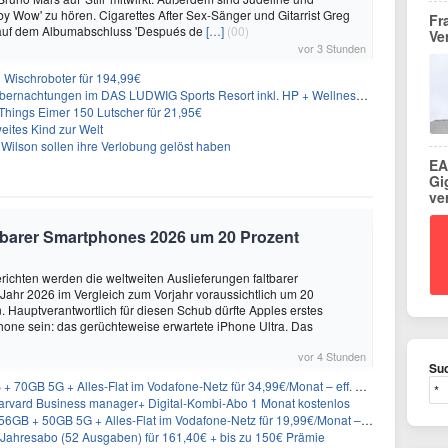
y Wow' zu hören. Cigarettes After Sex-Sänger und Gitarrist Greg
Fr
 auf dem Albumabschluss 'Después de
[…]
(00)
Ve
vor 3 Stunden
Wischroboter für 194,99€
nachtungen im DAS LUDWIG Sports Resort inkl. HP + Wellness ab 174€ p.P.
hings Eimer 150 Lutscher für 21,95€
eites Kind zur Welt
Wilson sollen ihre Verlobung gelöst haben
EA
Gi
ve
altbarer Smartphones 2026 um 20 Prozent
ichten werden die weltweiten Auslieferungen faltbarer
ahr 2026 im Vergleich zum Vorjahr voraussichtlich um 20
 Hauptverantwortlich für diesen Schub dürfte Apples erstes
hone sein: das gerüchteweise erwartete iPhone Ultra. Das
vor 4 Stunden
Suc
GB 5G + Alles-Flat im Vodafone-Netz für 34,99€/Monat – eff. 4,65€/Monat
rvard Business manager+ Digital-Kombi-Abo 1 Monat kostenlos
+ 50GB 5G + Alles-Flat im Vodafone-Netz für 19,99€/Monat – eff. 0,61€/Monat
Jahresabo (52 Ausgaben) für 161,40€ + bis zu 150€ Prämie