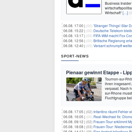
Business Insider
wirtschaftspolit
Wirtschaft“
[…]
(0
06.08. 17:00 |
(00)
'Stranger Things'-Star David
06.08. 15:22 |
(00)
Deutsche Telekom blei
06.08. 13:17 |
(00)
FIFA-WM macht Fox Corp
06.08. 12:56 |
(00)
Britische Regierung er
06.08. 12:40 |
(00)
Versant schrumpft weite
SPORT-NEWS
Pienaar gewinnt Etappe - Lip
Tournon-sur-Rhôn
ihren insgesamt 
verpasst. Nach 
sur-Rhone musste
Fluchtgruppe be
06.08. 17:05 |
(02)
Infantino räumt Fehler e
06.08. 16:05 |
(00)
Real-Wechsel fix: Dioma
06.08. 09:12 |
(02)
Frauen-Tour erklimmt M
05.08. 18:08 |
(03)
Frauen-Tour: Niedermai
05.08. 14:12 |
(05)
Figo fordert Infantinos R