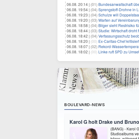
06.08. 20:14 |
(01)
Bundesanwaltschaft übe
06.08. 19:54 |
(04)
Sprengstoff-Drohne in L
06.08. 19:23 |
(04)
Schulze will Doppelstaa
06.08. 19:20 |
(03)
Warten auf Vereinbarun
06.08. 18:58 |
(04)
Bilger sieht Restrisiko
06.08. 18:44 |
(03)
Studie: Wirtschaft droht
06.08. 18:42 |
(04)
Verfassungsschutz beob
06.08. 18:20 |
(00)
Ex-Caritas-Chef kritisi
06.08. 18:07 |
(02)
Rekord-Wassertemperatu
06.08. 18:02 |
(00)
Linke ruft SPD zu Umse
BOULEVARD-NEWS
Karol G holt Drake und Bruno
(BANG) - Karol G 
Studioalbums ver
hören, während B