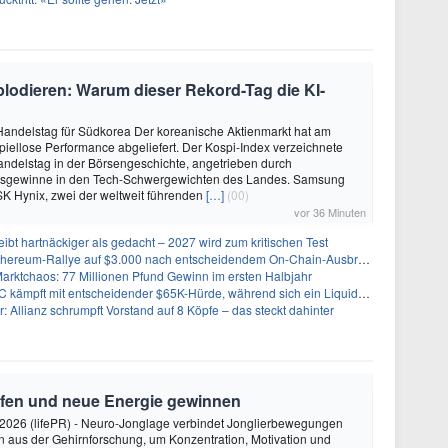
lodieren: Warum dieser Rekord-Tag die KI-
 Handelstag für Südkorea Der koreanische Aktienmarkt hat am
spiellose Performance abgeliefert. Der Kospi-Index verzeichnete
ndelstag in der Börsengeschichte, angetrieben durch
rsgewinne in den Tech-Schwergewichten des Landes. Samsung
SK Hynix, zwei der weltweit führenden
[…]
(00)
vor 36 Minuten
eibt hartnäckiger als gedacht – 2027 wird zum kritischen Test
Ethereum-Rallye auf $3.000 nach entscheidendem On-Chain-Ausbruch
Marktchaos: 77 Millionen Pfund Gewinn im ersten Halbjahr
pft mit entscheidender $65K-Hürde, während sich ein Liquidationscluster aufbaut
r: Allianz schrumpft Vorstand auf 8 Köpfe – das steckt dahinter
rfen und neue Energie gewinnen
2026 (lifePR) - Neuro-Jonglage verbindet Jonglierbewegungen
n aus der Gehirnforschung, um Konzentration, Motivation und