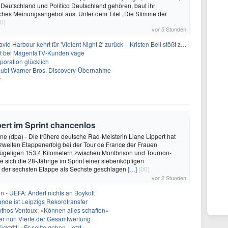
 Deutschland und Politico Deutschland gehören, baut ihr
isches Meinungsangebot aus. Unter dem Titel „Die Stimme der
0)
vor 5 Stunden
 Harbour kehrt für 'Violent Night 2' zurück – Kristen Bell stößt zur Besetzung
bt bei MagentaTV-Kunden vage
oration glücklich
laubt Warner Bros. Discovery-Übernahme
r
pert im Sprint chancenlos
e (dpa) - Die frühere deutsche Rad-Meisterin Liane Lippert hat
zweiten Etappenerfolg bei der Tour de France der Frauen
hügeligen 153,4 Kilometern zwischen Montbrison und Tournon-
 sich die 28-Jährige im Sprint einer siebenköpfigen
i der sechsten Etappe als Sechste geschlagen
[…]
(00)
vor 2 Stunden
in - UEFA: Ändert nichts an Boykott
nde ist Leipzigs Rekordtransfer
ythos Ventoux: «Können alles schaffen»
er nun Vierte der Gesamtwertung
ücktritt: «Er sollte gehen. Jetzt»