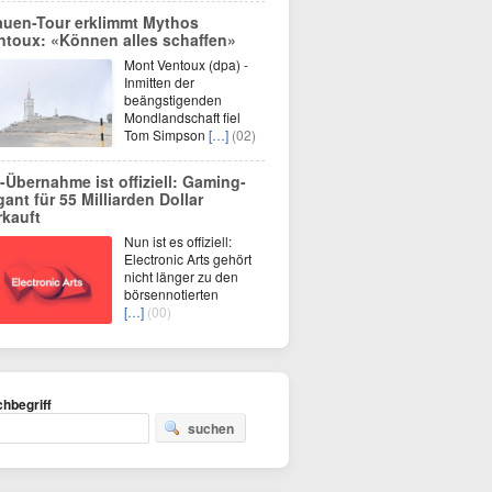
auen-Tour erklimmt Mythos
ntoux: «Können alles schaffen»
Mont Ventoux (dpa) -
Inmitten der
beängstigenden
Mondlandschaft fiel
Tom Simpson
[…]
(02)
-Übernahme ist offiziell: Gaming-
gant für 55 Milliarden Dollar
rkauft
Nun ist es offiziell:
Electronic Arts gehört
nicht länger zu den
börsennotierten
[…]
(00)
hbegriff
suchen