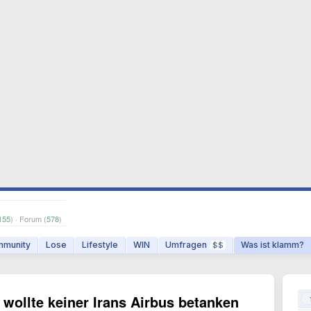
155
) · Forum (
578
)
munity
Lose
Lifestyle
WIN
Umfragen
Was ist klamm?
$$
 wollte keiner Irans Airbus betanken