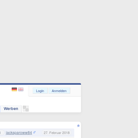
Login
Anmelden
Werben
jacksparoww84
1
27. Februar 2018