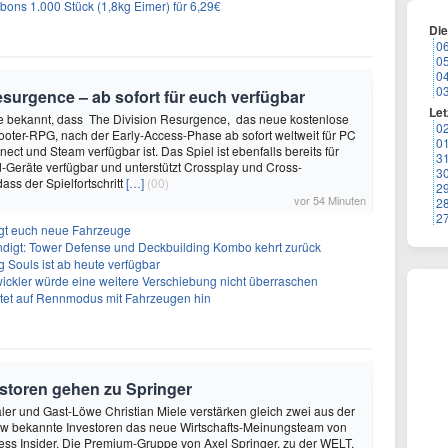
ons 1.000 Stück (1,8kg Eimer) für 6,29€
Di
0
0
0
0
surgence – ab sofort für euch verfügbar
Let
te bekannt, dass The Division Resurgence, das neue kostenlose
0
oter-RPG, nach der Early-Access-Phase ab sofort weltweit für PC
0
ect und Steam verfügbar ist. Das Spiel ist ebenfalls bereits für
3
-Geräte verfügbar und unterstützt Crossplay und Cross-
3
ass der Spielfortschritt
[…]
(00)
2
vor 54 Minuten
2
2
ngt euch neue Fahrzeuge
ndigt: Tower Defense und Deckbuilding Kombo kehrt zurück
 Souls ist ab heute verfügbar
ickler würde eine weitere Verschiebung nicht überraschen
utet auf Rennmodus mit Fahrzeugen hin
storen gehen zu Springer
ler und Gast-Löwe Christian Miele verstärken gleich zwei aus der
 bekannte Investoren das neue Wirtschafts-Meinungsteam von
ss Insider. Die Premium-Gruppe von Axel Springer, zu der WELT,