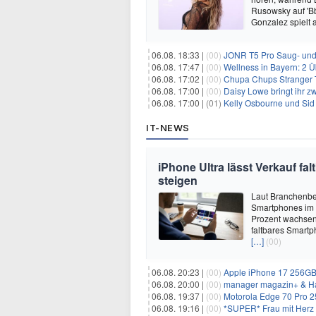
Rusowsky auf 'Bb
Gonzalez spielt
06.08. 18:33 |
(00)
JONR T5 Pro Saug- und 
06.08. 17:47 |
(00)
Wellness in Bayern: 2 Über
06.08. 17:02 |
(00)
Chupa Chups Stranger T
06.08. 17:00 |
(00)
Daisy Lowe bringt ihr zw
06.08. 17:00 |
(01)
Kelly Osbourne und Sid 
IT-NEWS
iPhone Ultra lässt Verkauf f
steigen
Laut Branchenber
Smartphones im J
Prozent wachsen.
faltbares Smartp
[…]
(00)
06.08. 20:23 |
(00)
Apple iPhone 17 256GB + 70
06.08. 20:00 |
(00)
manager magazin+ & Ha
06.08. 19:37 |
(00)
Motorola Edge 70 Pro 256GB 
06.08. 19:16 |
(00)
*SUPER* Frau mit Herz 