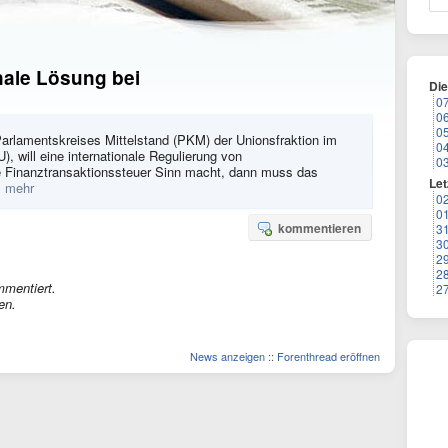
onale Lösung bei
Di
0
0
0
 Parlamentskreises Mittelstand (PKM) der Unionsfraktion im
0
, will eine internationale Regulierung von
0
e Finanztransaktionssteuer Sinn macht, dann muss das
Let
] mehr
0
0
kommentieren
3
3
2
2
mmentiert.
2
en.
News anzeigen
::
Forenthread eröffnen