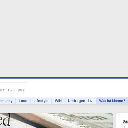
424
) · Forum (
929
)
munity
Lose
Lifestyle
WIN
Umfragen
Was ist klamm?
$$
Suc