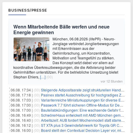
BUSINESS/PRESSE
Wenn Mitarbeitende Bälle werfen und neue
Energie gewinnen
München, 06.08.2026 (lifePR) - Neuro-
Jonglage verbindet Jonglierbewegungen
mit Erkenntnissen aus der
Gehirnforschung, um Konzentration,
Motivation und Teamgefühl zu stärken.
Das Konzept setzt dabei vor allem auf
koordinative Überkreuzbewegungen, die die Aktivierung beider
Gehirnhälften unterstützen. Für die betriebliche Umsetzung bietet
Stephan Ehlers,
[…]
(00)
vor 12 Stunden
06.08. 17:34 |
(00)
Steigende Adipositasrate zeigt strukturellen Handlungsbedarf bei der Ernährung schulpflichtiger Kinder
06.08. 17:18 |
(00)
Pasinex startet Ausschreibung für hochgradiges Zinksulfidkonzentrat mit Germanium- und Silbergehalten und stellt ein Betriebsupdate bereit
06.08. 17:03 |
(00)
Variantenreiche Miniaturkupplungen für diverse Einsatzbereiche
06.08. 17:00 |
(00)
Passwork 7.7 führt sicheren Offline-Modus für Desktop- und Mobile-Apps ein
06.08. 17:00 |
(00)
Bauteilabkündigungen: Eine wachsende Gefahr für industrielle Elektroniksysteme
06.08. 16:49 |
(00)
SchwörerHaus entwickelt mit AMD München gemeinsam Tiny-Living-Konzepte und erhalten dafür den New Living Award
06.08. 16:40 |
(00)
Arbeitszeit: AUB fordert Wochenmodell statt starrer Tagesgrenze
06.08. 16:12 |
(00)
ST XTA plus 3 Gewindefahrwerk für Toyota GR Corolla entwickelt: Erstklassige Straßenlage in jeder Situation
06.08. 16:00 |
(00)
Board stellt den Contextual Decision Layer vor, mit dem Unternehmensdaten und KI-Investitionen in intelligentere Geschäftsentscheidungen umgesetzt wer