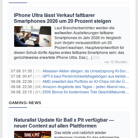
iPhone Ultra lässt Verkauf faltbarer
Smartphones 2026 um 20 Prozent steigen
Laut Branchenberichten werden die
weltweiten Auslieferungen faltbarer
Smartphones im Jahr 2026 im Vergleich
zum Vorjahr voraussichtlich um 20
Prozent wachsen. Hauptverantwortlich für
diesen Schub dürfte Apples erstes faltbares Smartphone sein: das
gerüchteweise erwartete iPhone Ultra. Das
[…]
(00)
vor 12 Stunden
07.08. 01:35 |
(00)
Atlassian-Aktien steigen, da Umsatzsprung KI-Sorgen dämpft
07.08. 00:47 |
(00)
GPT-4 baut Persönlichkeitsfragebögen aus beliebigen Texten und sagt Antworten voraus
06.08. 22:36 |
(00)
AMD erweitert das Portfolio an KI-Chips mit der Übernahme von Taalas
06.08. 22:30 |
(04)
Amazon-Angebote des Tages – jeden Abend neue Deals zum Stöbern
06.08. 22:15 |
(01)
200€ Bonus für kostenloses Tide Geschäftskundenkonto
GAMING-NEWS
Naturalist Update für Ball x Pit verfügbar —
neuer Content auf allen Plattformen
Das letzte und natürlich wieder
kostenlose Update für das erfolgreiche