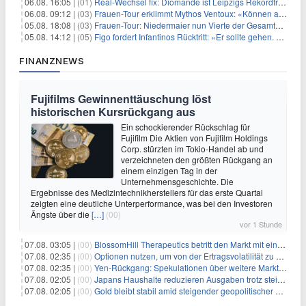
06.08. 16:05 |
(01)
Real-Wechsel fix: Diomande ist Leipzigs Rekordtransfer
06.08. 09:12 |
(03)
Frauen-Tour erklimmt Mythos Ventoux: «Können alles schaffen»
05.08. 18:08 |
(03)
Frauen-Tour: Niedermaier nun Vierte der Gesamtwertung
05.08. 14:12 |
(05)
Figo fordert Infantinos Rücktritt: «Er sollte gehen. Jetzt»
FINANZNEWS
Fujifilms Gewinnenttäuschung löst
historischen Kursrückgang aus
Ein schockierender Rückschlag für
Fujifilm Die Aktien von Fujifilm Holdings
Corp. stürzten im Tokio-Handel ab und
verzeichneten den größten Rückgang an
einem einzigen Tag in der
Unternehmensgeschichte. Die
Ergebnisse des Medizintechnikherstellers für das erste Quartal
zeigten eine deutliche Unterperformance, was bei den Investoren
Ängste über die
[…]
(00)
vor 1 Stunde
07.08. 03:05 |
(00)
BlossomHill Therapeutics betritt den Markt mit einem IPO-Boost von 150 Millionen Dollar
07.08. 02:35 |
(00)
Optionen nutzen, um von der Ertragsvolatilität zu profitieren
07.08. 02:35 |
(00)
Yen-Rückgang: Spekulationen über weitere Marktinterventionen nehmen zu
07.08. 02:05 |
(00)
Japans Haushalte reduzieren Ausgaben trotz steigender Löhne: Ein Warnsignal für das Wachstum
07.08. 02:05 |
(00)
Gold bleibt stabil amid steigender geopolitischer Spannungen im Persischen Golf