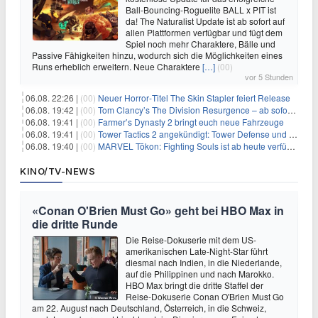
Ball-Bouncing-Roguelite BALL x PIT ist
da! The Naturalist Update ist ab sofort auf
allen Plattformen verfügbar und fügt dem
Spiel noch mehr Charaktere, Bälle und
Passive Fähigkeiten hinzu, wodurch sich die Möglichkeiten eines
Runs erheblich erweitern. Neue Charaktere
[…]
(00)
vor 5 Stunden
06.08. 22:26 |
(00)
Neuer Horror‑Titel The Skin Stapler feiert Release
06.08. 19:42 |
(00)
Tom Clancy’s The Division Resurgence – ab sofort für euch verfügbar
06.08. 19:41 |
(00)
Farmer’s Dynasty 2 bringt euch neue Fahrzeuge
06.08. 19:41 |
(00)
Tower Tactics 2 angekündigt: Tower Defense und Deckbuilding Kombo kehrt zurück
06.08. 19:40 |
(00)
MARVEL Tōkon: Fighting Souls ist ab heute verfügbar
KINO/TV-NEWS
«Conan O'Brien Must Go» geht bei HBO Max in
die dritte Runde
Die Reise-Dokuserie mit dem US-
amerikanischen Late-Night-Star führt
diesmal nach Indien, in die Niederlande,
auf die Philippinen und nach Marokko.
HBO Max bringt die dritte Staffel der
Reise-Dokuserie Conan O'Brien Must Go
am 22. August nach Deutschland, Österreich, in die Schweiz,