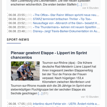
nach Luxemburg und Liechtenstein. Die vier neuen Episoden
erscheinen wöchentlich. Die ersten beiden Staffeln
[…]
(00)
vor 4 Stunden
06.08. 23:55 |
(00)
«The Office»-Star Rainn Wilson spricht neue neuseeländische Serie «Settling»
06.08. 23:54 |
(00)
STARZ terminiert britischen Thriller «Tip Toe»
06.08. 23:52 |
(00)
Neuauflage von «Monarch of the Glen» besetzt Hauptrollen
06.08. 23:50 |
(00)
«The Thundermans» kehren mit neuem Spielfilm zurück
06.08. 23:48 |
(00)
Disney+ zeigt Travis-Barker-Dokumentation im August
SPORT-NEWS
Pienaar gewinnt Etappe - Lippert im Sprint
chancenlos
Tournon-sur-Rhône (dpa) - Die frühere
deutsche Rad-Meisterin Liane Lippert hat
ihren insgesamt zweiten Etappenerfolg
bei der Tour de France der Frauen
verpasst. Nach hügeligen 153,4
Kilometern zwischen Montbrison und
Tournon-sur-Rhone musste sich die 28-Jährige im Sprint einer
siebenköpfigen Fluchtgruppe bei der sechsten Etappe als
Sechste geschlagen
[…]
(01)
vor 10 Stunden
06.08. 17:05 |
(03)
Infantino räumt Fehler ein - UEFA: Ändert nichts an Boykott