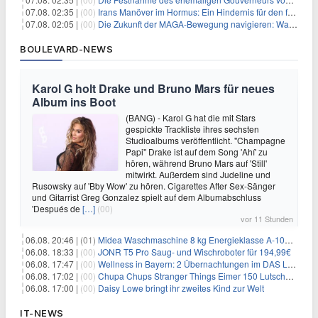
07.08. 02:35 |
(00)
Irans Manöver im Hormus: Ein Hindernis für den freien Handel und das Investorenvertrauen
07.08. 02:05 |
(00)
Die Zukunft der MAGA-Bewegung navigieren: Was steht für Investoren auf dem Spiel?
BOULEVARD-NEWS
Karol G holt Drake und Bruno Mars für neues
Album ins Boot
(BANG) - Karol G hat die mit Stars
gespickte Trackliste ihres sechsten
Studioalbums veröffentlicht. "Champagne
Papi" Drake ist auf dem Song 'Ahí' zu
hören, während Bruno Mars auf 'Still'
mitwirkt. Außerdem sind Judeline und
Rusowsky auf 'Bby Wow' zu hören. Cigarettes After Sex-Sänger
und Gitarrist Greg Gonzalez spielt auf dem Albumabschluss
'Después de
[…]
(00)
vor 11 Stunden
06.08. 20:46 |
(01)
Midea Waschmaschine 8 kg Energieklasse A-10% 1400 U/Min für 289,97€
06.08. 18:33 |
(00)
JONR T5 Pro Saug- und Wischroboter für 194,99€
06.08. 17:47 |
(00)
Wellness in Bayern: 2 Übernachtungen im DAS LUDWIG Sports Resort inkl. HP + Wellness ab 174€ p.P.
06.08. 17:02 |
(00)
Chupa Chups Stranger Things Eimer 150 Lutscher für 21,95€
06.08. 17:00 |
(00)
Daisy Lowe bringt ihr zweites Kind zur Welt
IT-NEWS