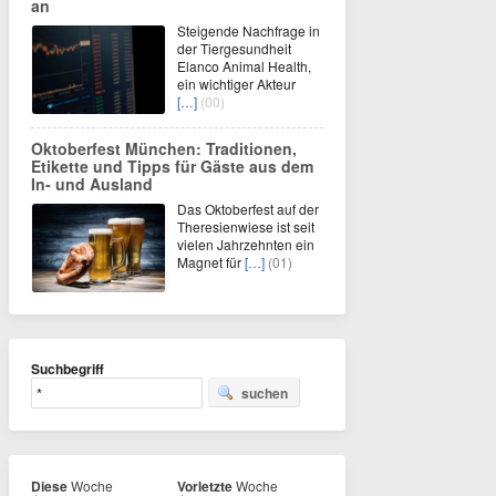
an
Steigende Nachfrage in
der Tiergesundheit
Elanco Animal Health,
ein wichtiger Akteur
[…]
(00)
Oktoberfest München: Traditionen,
Etikette und Tipps für Gäste aus dem
In- und Ausland
Das Oktoberfest auf der
Theresienwiese ist seit
vielen Jahrzehnten ein
Magnet für
[…]
(01)
Suchbegriff
suchen
Diese
Woche
Vorletzte
Woche