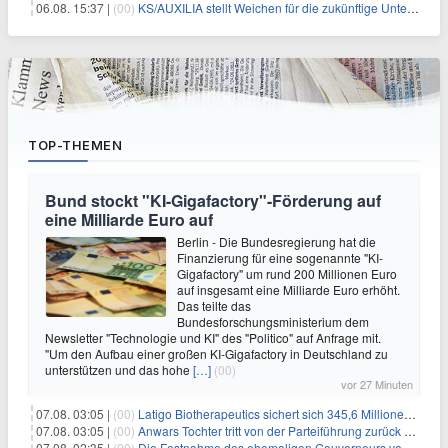
06.08. 15:37 |
(00)
KS/AUXILIA stellt Weichen für die zukünftige Unternehmensführung
TOP-THEMEN
Bund stockt "KI-Gigafactory"-Förderung auf
eine Milliarde Euro auf
Berlin - Die Bundesregierung hat die
Finanzierung für eine sogenannte "KI-
Gigafactory" um rund 200 Millionen Euro
auf insgesamt eine Milliarde Euro erhöht.
Das teilte das
Bundesforschungsministerium dem
Newsletter "Technologie und KI" des "Politico" auf Anfrage mit.
"Um den Aufbau einer großen KI-Gigafactory in Deutschland zu
unterstützen und das hohe
[…]
(00)
vor 27 Minuten
07.08. 03:05 |
(00)
Latigo Biotherapeutics sichert sich 345,6 Millionen Dollar in einer erhöhten IPO und ebnet den Weg für nicht-opioide Schmerztherapie
07.08. 03:05 |
(00)
Anwars Tochter tritt von der Parteiführung zurück und hebt politische Turbulenzen hervor
07.08. 02:35 |
(00)
Die Festnahme des ehemaligen Gouverneurs von Mexiko hebt die anhaltenden Herausforderungen in der Governance und im Geschäftsumfeld hervor