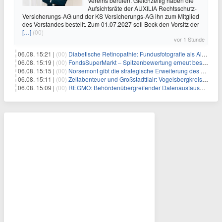
Vereins berufen. Gleichzeitig haben die
Aufsichtsräte der AUXILIA Rechtsschutz-
Versicherungs-AG und der KS Versicherungs-AG ihn zum Mitglied
des Vorstandes bestellt. Zum 01.07.2027 soll Beck den Vorsitz der
[…]
(00)
vor 1 Stunde
06.08. 15:21 |
(00)
Diabetische Retinopathie: Fundusfotografie als Alternative zur Ophthalmoskopie
06.08. 15:19 |
(00)
FondsSuperMarkt – Spitzenbewertung erneut bestätigt
06.08. 15:15 |
(00)
Norsemont gibt die strategische Erweiterung des Konzessionspakets Choquelimpie auf 9.048 Hektar bekannt
06.08. 15:11 |
(00)
Zeltabenteuer und Großstadtflair: Vogelsbergkreis blickt auf zwei erfolgreiche Sommerfreizeiten zurück
06.08. 15:09 |
(00)
REGMO: Behördenübergreifender Datenaustausch für Millionen Bürger:innen – Teil 1