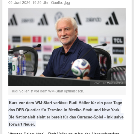
09. Juni 2026, 19:29 Uhr
·
Quelle:
dpa
Foto: Jan Woitas/dpa
Rudi Völler ist vor dem WM-Start optimistisch.
Kurz vor dem WM-Start verlässt Rudi Völler für ein paar Tage
das DFB-Quartier für Termine in Mexiko-Stadt und New York.
Die Nationalelf sieht er bereit für das Curaçao-Spiel - inklusive
Torwart Neuer.
Winston-Salem (dpa) - Rudi Völler spürt bei den Nationalspielern