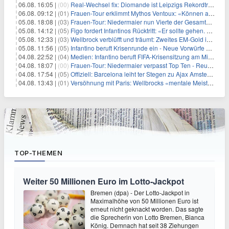
06.08. 16:05 |
(00)
Real-Wechsel fix: Diomande ist Leipzigs Rekordtransfer
06.08. 09:12 |
(01)
Frauen-Tour erklimmt Mythos Ventoux: «Können alles schaffen»
05.08. 18:08 |
(03)
Frauen-Tour: Niedermaier nun Vierte der Gesamtwertung
05.08. 14:12 |
(05)
Figo fordert Infantinos Rücktritt: «Er sollte gehen. Jetzt»
05.08. 12:33 |
(03)
Wellbrock verblüfft und träumt: Zweites EM-Gold in Paris
05.08. 11:56 |
(05)
Infantino beruft Krisenrunde ein - Neue Vorwürfe gegen FIFA
04.08. 22:52 |
(04)
Medien: Infantino beruft FIFA-Krisensitzung am Mittwoch ein
04.08. 18:07 |
(00)
Frauen-Tour: Niedermaier verpasst Top Ten - Reusser siegt
04.08. 17:54 |
(05)
Offiziell: Barcelona leiht ter Stegen zu Ajax Amsterdam aus
04.08. 13:43 |
(01)
Versöhnung mit Paris: Wellbrocks «mentale Meisterleistung»
TOP-THEMEN
Weiter 50 Millionen Euro im Lotto-Jackpot
Bremen (dpa) - Der Lotto-Jackpot in
Maximalhöhe von 50 Millionen Euro ist
erneut nicht geknackt worden. Das sagte
die Sprecherin von Lotto Bremen, Bianca
König. Demnach hat seit 38 Ziehungen