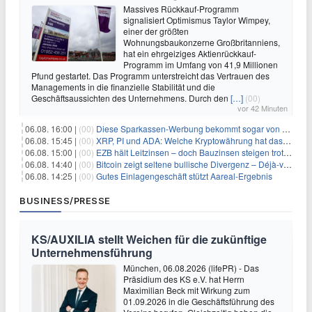
Massives Rückkauf-Programm
signalisiert Optimismus Taylor Wimpey,
einer der größten
Wohnungsbaukonzerne Großbritanniens,
hat ein ehrgeiziges Aktienrückkauf-
Programm im Umfang von 41,9 Millionen
Pfund gestartet. Das Programm unterstreicht das Vertrauen des
Managements in die finanzielle Stabilität und die
Geschäftsaussichten des Unternehmens. Durch den
[…]
(00)
vor 42 Minuten
06.08. 16:00 |
(00)
Diese Sparkassen-Werbung bekommt sogar von der Konkurrenz Lob
06.08. 15:45 |
(00)
XRP, PI und ADA: Welche Kryptowährung hat das größte Potenzial im nächsten Bullenmarkt?
06.08. 15:00 |
(00)
EZB hält Leitzinsen – doch Bauzinsen steigen trotzdem: Das Nahost-Problem für Immobilienkäufer
06.08. 14:40 |
(00)
Bitcoin zeigt seltene bullische Divergenz – Déjà-vu für BTC?
06.08. 14:25 |
(00)
Gutes Einlagengeschäft stützt Aareal-Ergebnis
BUSINESS/PRESSE
KS/AUXILIA stellt Weichen für die zukünftige
Unternehmensführung
München, 06.08.2026 (lifePR) - Das
Präsidium des KS e.V. hat Herrn
Maximilian Beck mit Wirkung zum
01.09.2026 in die Geschäftsführung des