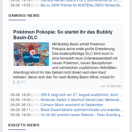
06.08. 13:55 |
(00)
Bis zu 300€ Prämie für KOSTENLOSES Girokonto bei der Santander – 50€ schon nach 1 Woche!
GAMING-NEWS
Pokémon Pokopia: So startet ihr das Bubbly
Basin-DLC
Mit Bubbly Basin erhält Pokémon
Pokopia seine erste große Erweiterung.
Das kostenpflichtige DLC führt euch in
eine komplett neue Unterwasserstadt mit
neuen Pokémon, neuen Bauoptionen
und zahlreichen zusätzlichen Aktivitäten.
Allerdings könnt ihr das Gebiet nicht direkt nach dem Kauf
betreten. Bevor sich das Tor nach Bubbly Basin öffnet, müsst ihr
[…]
(00)
vor 14 Minuten
06.08. 16:20 |
(00)
GTA 6 zeigt sich am 27. August ausführlich, doch Netflix bekommt sechs Stunden Vorsprung
06.08. 16:00 |
(00)
Nintendo Switch 2 überholt GameCube: Meilenstein schon nach kurzer Zeit erreicht
06.08. 06:12 |
(00)
Crimson Moon erscheint im September
06.08. 06:11 |
(00)
Black Desert Mobile optimiert Inhalte und erweitert Treasure Access
05.08. 19:26 |
(00)
Yu‑Gi‑Oh! erreicht neuen Rekord – Feier‑Events gestartet
KINO/TV-NEWS