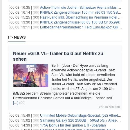
06.08. 16:35 |
(00)
Action-Trip in die Jochen Schweizer Arena inklusive Premium Hotel und Frühstück ab 59€ p.P.
06.08. 16:14 |
(00)
KNIPEX Zangenschlüssel 150 mm (86 03 150 SB) für 35,99€
06.08. 15:25 |
(03)
Rasti-Land inkl. Übernachtung im Premium Hotel ab 69€ p.P.
06.08. 13:30 |
(00)
KNIPEX Zangenschlüssel 86 03 150 SB für 35,99€
06.08. 13:11 |
(00)
Lottoscanner-Neukunden: 1 Feld EuroJackpot GRATIS spielen
IT-NEWS
Neuer «GTA VI»-Trailer bald auf Netflix zu
sehen
Berlin (dpa) - Der Hype um das lang
erwartete Actionvideospiel «Grand Theft
Auto VI» wird bald mit einem erweiterten
Trailer bei Netflix weiter angeheizt. Der
Trailer «Grand Theft Auto VI: An Extended
Look» wird am 27. August um 21.00 Uhr
(MESZ) bei dem Streaminganbieter erscheinen, wie die
Entwicklerfirma Rockstar Games auf X ankündigte. Ebenso soll
[…]
(00)
vor 40 Minuten
06.08. 15:49 |
(00)
Unlimited Mobile Geburtstags-Special: (o2) Allnet-Flats ab 14,99€/Monat
06.08. 15:02 |
(00)
Samsung Galaxy S26 256GB + 50GB 5G + Alles-Flat im Vodafone-Netz für 19,99€/Monat – eff. 0,20€/Monat
06.08. 14:39 |
(00)
175€ Bonus für den quirion ETF-Sparplan
06.08. 14:18 |
(00)
Carrera Herren Grand Prix 2 Sonnenbrille für 51,55€