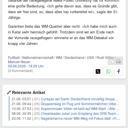
Gelände der nahegelegene Wake Forest University hat für Kimmich
eine große Bedeutung. «Ich gehe davon aus, dass es Gründe gibt,
dass wir hier sind, so, dass alles top vorbereitet ist», sagte der 31-
Jährige.
Garantien biete das WM-Quartier aber nicht. «Ich habe mich auch
in Katar sehr heimisch gefühlt. Trotzdem sind wir am Ende nach
der Vorrunde rausgeflogen» erinnerte er an das WM-Debakel vor
knapp vier Jahren.
Fußball / Nationalmannschaft / WM / Deutschland / USA / Rudi Völler /
Manuel Neuer
09.06.2026
·
19:29 Uhr
[3 Kommentare]
🔗 Relevante Artikel
21.06. 03:57 |
(01)
Curaçao sei Dank: Deutschland vorzeitig Gruppensieger
21.06. 09:44 |
(05)
Gruppensieg im Flug und Sommermärchen-Vibes für Nagelsmann
10.06. 07:53 |
(04)
Superminister Völler ist heiß auf WM-Start: «Alle brennen»
08.06. 20:35 |
(03)
Cheerleader-Jubel zum Empfang des DFB-Teams in Winston-Salem
23.06. 11:02 |
(01)
Nagelsmanns neuer WM-Weg mit Fokus statt «Freizeitfahrt»