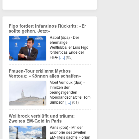
Figo fordert Infantinos Rücktritt: «Er
sollte gehen. Jetzt»
Rabat (dpa) - Der
ehemalige
Weltfußballer Luis Figo
fordert das Ende der
FIFA-
[…]
(05)
Frauen-Tour erklimmt Mythos
Ventoux: «Können alles schaffen»
Mont Ventoux (dpa) -
Inmitten der
beängstigenden
Mondlandschaft fiel Tom
Simpson
[…]
(01)
Wellbrock verblüfft und träumt:
Zweites EM-Gold in Paris
Paris (dpa) - Mit der
Euphorie des zweiten
EM-Titels dachte Florian