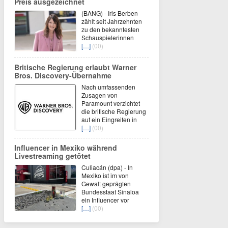
Preis ausgezeichnet
(BANG) - Iris Berben
zählt seit Jahrzehnten
zu den bekanntesten
Schauspielerinnen
[…]
(00)
Britische Regierung erlaubt Warner
Bros. Discovery-Übernahme
Nach umfassenden
Zusagen von
Paramount verzichtet
die britische Regierung
auf ein Eingreifen in
[…]
(00)
Influencer in Mexiko während
Livestreaming getötet
Culiacán (dpa) - In
Mexiko ist im von
Gewalt geprägten
Bundesstaat Sinaloa
ein Influencer vor
[…]
(00)