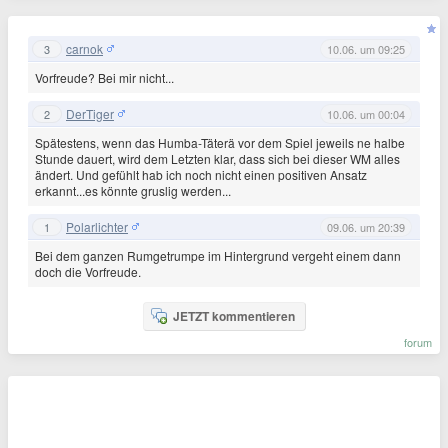
carnok
3
10.06. um 09:25
Vorfreude? Bei mir nicht...
DerTiger
2
10.06. um 00:04
Spätestens, wenn das Humba-Täterä vor dem Spiel jeweils ne halbe
Stunde dauert, wird dem Letzten klar, dass sich bei dieser WM alles
ändert. Und gefühlt hab ich noch nicht einen positiven Ansatz
erkannt...es könnte gruslig werden...
Polarlichter
1
09.06. um 20:39
Bei dem ganzen Rumgetrumpe im Hintergrund vergeht einem dann
doch die Vorfreude.
JETZT kommentieren
forum