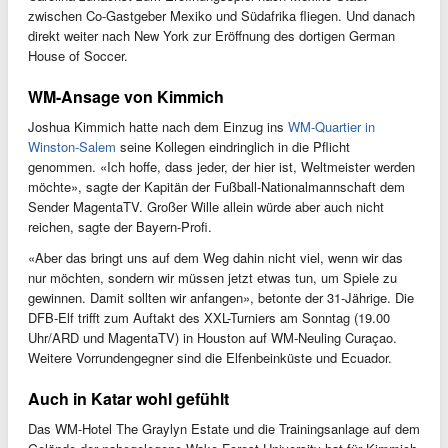
zwischen Co-Gastgeber Mexiko und Südafrika fliegen. Und danach
direkt weiter nach New York zur Eröffnung des dortigen German
House of Soccer.
WM-Ansage von Kimmich
Joshua Kimmich hatte nach dem Einzug ins
WM-Quartier in
Winston-Salem
seine Kollegen eindringlich in die Pflicht
genommen. «Ich hoffe, dass jeder, der hier ist, Weltmeister werden
möchte», sagte der Kapitän der Fußball-Nationalmannschaft dem
Sender MagentaTV. Großer Wille allein würde aber auch nicht
reichen, sagte der Bayern-Profi.
«Aber das bringt uns auf dem Weg dahin nicht viel, wenn wir das
nur möchten, sondern wir müssen jetzt etwas tun, um Spiele zu
gewinnen. Damit sollten wir anfangen», betonte der 31-Jährige. Die
DFB-Elf trifft zum Auftakt des XXL-Turniers am Sonntag (19.00
Uhr/ARD und MagentaTV) in Houston auf WM-Neuling Curaçao.
Weitere Vorrundengegner sind die Elfenbeinküste und Ecuador.
Auch in Katar wohl gefühlt
Das WM-Hotel The Graylyn Estate und die Trainingsanlage auf dem