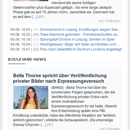
niemand die sechs richtigen
Gewinnzahlen plus Superzahl getippt. «So eine lange Jackpot-
Phase gab es seit 70 Jahren nicht», berichtete sie. Demnach hat
es seit dem
[…]
(01)
vor 15 Minuten
06.08. 16:23 |
(00)
Drohnenfund in Leipzig: Ermittlungen wegen Sabotage und Spionage
06.08. 16:22 |
(04)
Totes Kleinkind gefunden - Fremdverschulden ausgeschlossen
06.08. 16:18 |
(00)
Sprengstoff-Drohne in Leipzig: Semtex im Spiel
06.08. 16:04 |
(00)
Niedrigwasser: Bilger will Güter auf Straßen und Schienen bringen
06.08. 15:47 |
(02)
Frau nach Gewalttat im Zentrum Londons angeklagt
BOULEVARD-NEWS
Bella Thorne spricht über Veröffentlichung
privater Bilder nach Erpressungsversuch
(BANG) - Bella Thorne hat über die
emotionalen Folgen gesprochen, die die
Veröffentlichung privater Fotos nach
einem mutmaßlichen
Erpressungsversuch für sie hatte. Obwohl
ihre Entscheidung später eine FBI-
Ermittlung unterstützte, habe die öffentliche Reaktion sie "wirklich,
wirklich gebrochen", erklärte die Schauspielerin. Die ehemalige
Disney-Channel-
[…]
(01)
vor 3 Stunden