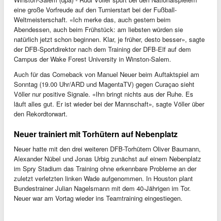
eine große Vorfreude auf den Turnierstart bei der Fußball-
Weltmeisterschaft. «Ich merke das, auch gestern beim
Abendessen, auch beim Frühstück: am liebsten würden sie
natürlich jetzt schon beginnen. Klar, je früher, desto besser», sagte
der DFB-Sportdirektor nach dem Training der DFB-Elf auf dem
Campus der Wake Forest University in Winston-Salem.
Auch für das Comeback von Manuel Neuer beim Auftaktspiel am
Sonntag (19.00 Uhr/ARD und MagentaTV) gegen Curaçao sieht
Völler nur positive Signale. «Ihn bringt nichts aus der Ruhe. Es
läuft alles gut. Er ist wieder bei der Mannschaft», sagte Völler über
den Rekordtorwart.
Neuer trainiert mit Torhütern auf Nebenplatz
Neuer hatte mit den drei weiteren DFB-Torhütern Oliver Baumann,
Alexander Nübel und Jonas Urbig zunächst auf einem Nebenplatz
im Spry Stadium das Training ohne erkennbare Probleme an der
zuletzt verletzten linken Wade aufgenommen. In Houston plant
Bundestrainer Julian Nagelsmann mit dem 40-Jährigen im Tor.
Neuer war am Vortag wieder ins Teamtraining eingestiegen.