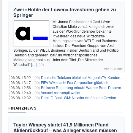
Zwei «Höhle der Löwen»-Investoren gehen zu
Springer
Mit Janna Ensthaler und Gast-Löwe
Christian Miele verstärken gleich zwei
aus der VOX-Gründershow bekannte
Investoren das neue Wirtschafts-
Meinungsteam von WELT und Business
Insider. Die Premium-Gruppe von Axel
Springer, zu der WELT, Business Insider Deutschland und Politico
Deutschland gehören, baut ihr wirtschaftspolitisches
Meinungsangebot aus. Unter dem Titel „Die Stimme der
Wirtschaft“
[…]
(00)
vor 1 Stunde
06.08. 15:22 |
(00)
Deutsche Telekom bleibt bei MagentaTV-Kunden vage
06.08. 13:17 |
(00)
FIFA-WM macht Fox Corporation glücklich
06.08. 12:56 |
(00)
Britische Regierung erlaubt Warner Bros. Discovery-Übernahme
06.08. 12:40 |
(00)
Versant schrumpft weiter
06.08. 12:32 |
(00)
Dank Fußball-WM: Nexstar erhöht den Gewinn
FINANZNEWS
Taylor Wimpey startet 41,9 Millionen Pfund
Aktienrückkauf – was Anleger wissen müssen