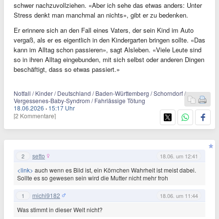
schwer nachzuvollziehen. «Aber ich sehe das etwas anders: Unter
Stress denkt man manchmal an nichts», gibt er zu bedenken.
Er erinnere sich an den Fall eines Vaters, der sein Kind im Auto
vergaß, als er es eigentlich in den Kindergarten bringen sollte. «Das
kann im Alltag schon passieren», sagt Alsleben. «Viele Leute sind
so in ihren Alltag eingebunden, mit sich selbst oder anderen Dingen
beschäftigt, dass so etwas passiert.»
Notfall / Kinder / Deutschland / Baden-Württemberg / Schorndorf /
Vergessenes-Baby-Syndrom / Fahrlässige Tötung
18.06.2026
·
15:17 Uhr
[2 Kommentare]
setto
2
18.06. um 12:41
<link>
auch wenn es Bild ist, ein Körnchen Wahrheit ist meist dabei.
Sollte es so gewesen sein wird die Mutter nicht mehr froh
michi9182
1
18.06. um 11:44
Was stimmt in dieser Welt nicht?