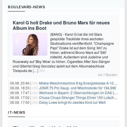
BOULEVARD-NEWS
Karol G holt Drake und Bruno Mars für neues
Album ins Boot
(BANG) - Karol G hat die mit Stars
gespickte Trackliste ihres sechsten
Studioalbums veröffentlicht. "Champagne
Papi" Drake ist auf dem Song 'Ahí' zu
hören, während Bruno Mars auf 'Still'
mitwirkt. Außerdem sind Judeline und
Rusowsky auf 'Bby Wow' zu hören. Cigarettes After Sex-Sänger
und Gitarrist Greg Gonzalez spielt auf dem Albumabschluss
'Después de
[…]
(00)
vor 7 Stunden
06.08. 20:46 |
(00)
Midea Waschmaschine 8 kg Energieklasse A-10% 1400 U/Min für 289,97€
06.08. 18:33 |
(00)
JONR T5 Pro Saug- und Wischroboter für 194,99€
06.08. 17:47 |
(00)
Wellness in Bayern: 2 Übernachtungen im DAS LUDWIG Sports Resort inkl. HP + Wellness ab 174€ p.P.
06.08. 17:02 |
(00)
Chupa Chups Stranger Things Eimer 150 Lutscher für 21,95€
06.08. 17:00 |
(00)
Daisy Lowe bringt ihr zweites Kind zur Welt
IT-NEWS