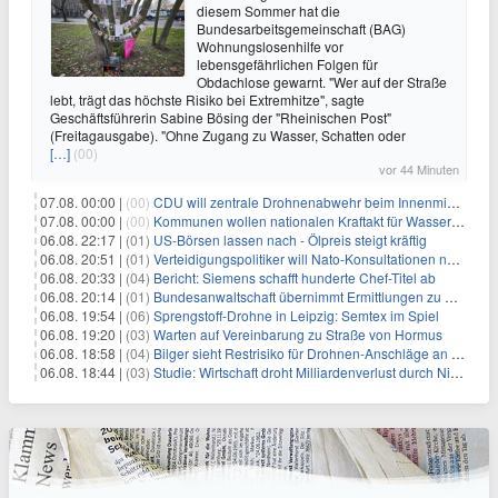
diesem Sommer hat die
Bundesarbeitsgemeinschaft (BAG)
Wohnungslosenhilfe vor
lebensgefährlichen Folgen für
Obdachlose gewarnt. "Wer auf der Straße
lebt, trägt das höchste Risiko bei Extremhitze", sagte
Geschäftsführerin Sabine Bösing der "Rheinischen Post"
(Freitagausgabe). "Ohne Zugang zu Wasser, Schatten oder
[…]
(00)
vor 44 Minuten
07.08. 00:00 |
(00)
CDU will zentrale Drohnenabwehr beim Innenministerium
07.08. 00:00 |
(00)
Kommunen wollen nationalen Kraftakt für Wasserversorgung
06.08. 22:17 |
(01)
US-Börsen lassen nach - Ölpreis steigt kräftig
06.08. 20:51 |
(01)
Verteidigungspolitiker will Nato-Konsultationen nach Drohnenfund
06.08. 20:33 |
(04)
Bericht: Siemens schafft hunderte Chef-Titel ab
06.08. 20:14 |
(01)
Bundesanwaltschaft übernimmt Ermittlungen zu Drohnenvorfall
06.08. 19:54 |
(06)
Sprengstoff-Drohne in Leipzig: Semtex im Spiel
06.08. 19:20 |
(03)
Warten auf Vereinbarung zu Straße von Hormus
06.08. 18:58 |
(04)
Bilger sieht Restrisiko für Drohnen-Anschläge an Flughäfen
06.08. 18:44 |
(03)
Studie: Wirtschaft droht Milliardenverlust durch Niedrigwasser