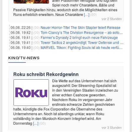
allen Plattformen verfügbar und fügt dem
Spiel noch mehr Charaktere, Bälle und
Passive Fähigkeiten hinzu, wodurch sich die Möglichkeiten eines
Runs erheblich erweitern. Neue Charaktere
[…]
(00)
vor 2 Stunden
06.08. 22:26 |
(00)
Neuer Horror‑Titel The Skin Stapler feiert Release
06.08. 19:42 |
(00)
Tom Clancy’s The Division Resurgence – ab sofort für euch verfügbar
06.08. 19:41 |
(00)
Farmer’s Dynasty 2 bringt euch neue Fahrzeuge
06.08. 19:41 |
(00)
Tower Tactics 2 angekündigt: Tower Defense und Deckbuilding Kombo kehrt zurück
06.08. 19:40 |
(00)
MARVEL Tōkon: Fighting Souls ist ab heute verfügbar
KINO/TV-NEWS
Roku schreibt Rekordgewinn
Die Wette auf das Unternehmen hat sich
ausgezahlt: Der Streaming-Spezialist ist
in den Vereinigten Staaten inzwischen zu
einer echten Cashcow geworden.
Nachdem Roku im vergangenen Jahr
erstmals schwarze Zahlen geschrieben
hatte, kündigte die Fox Corporation die Übernahme des
Unternehmens an. Noch ist allerdings unklar, wann Roku
vollständig in den Murdoch-Konzern integriert wird. Am
Donnerstag
[…]
(00)
vor 3 Stunden