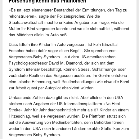
Forschung kennt das Phänomen
«Es ist jetzt elementarer Bestandteil der Ermittlungen, den Tag zu
rekonstruieren», sagte der Polizeisprecher. Wie die
Staatsanwaltschaft machte er keine Angaben zur Frage, wie die
Mutter ihr Kind vergessen konnte und wo sie sich aufhielt, während
das Mädchen allein im Auto saß.
Dass Eltern ihre Kinder im Auto vergessen, ist kein Einzelfall –
Forscher haben dafür sogar einen Begriff. Sie sprechen vom
Vergessenes-Baby-Syndrom. Laut dem US-amerikanischen
Psychologieprofessor David M. Diamond, der sich mit dem
Syndrom intensiv beschäftigt, können Stress, Schlafmangel oder
veränderte Routinen das Vergessen auslösen. Im Gehirn entstehe
eine falsche Erinnerung, weil Routinehandlungen wie etwa die Fahrt
zur Arbeit quasi per Autopilot absolviert würden.
Umfassende Zahlen dazu gibt es nicht. Aber alleine in den USA
sterben nach Angaben der US-Informationsplattform «No Heat
Stroke» Jahr für Jahr durchschnittlich mehr als 37 Kinder an einem
Hitzeschlag, weil sie vergessen wurden. Die Plattform stützt sich
auf die Auswertung von Medienberichten, denn Behörden führen
weder in den USA noch in anderen Ländern exakte Statistiken zum
Vergessenes-Baby-Syndrom.