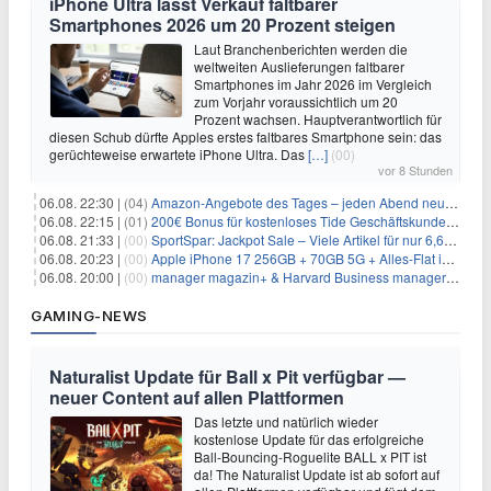
iPhone Ultra lässt Verkauf faltbarer
Smartphones 2026 um 20 Prozent steigen
Laut Branchenberichten werden die
weltweiten Auslieferungen faltbarer
Smartphones im Jahr 2026 im Vergleich
zum Vorjahr voraussichtlich um 20
Prozent wachsen. Hauptverantwortlich für
diesen Schub dürfte Apples erstes faltbares Smartphone sein: das
gerüchteweise erwartete iPhone Ultra. Das
[…]
(00)
vor 8 Stunden
06.08. 22:30 |
(04)
Amazon-Angebote des Tages – jeden Abend neue Deals zum Stöbern
06.08. 22:15 |
(01)
200€ Bonus für kostenloses Tide Geschäftskundenkonto
06.08. 21:33 |
(00)
SportSpar: Jackpot Sale – Viele Artikel für nur 6,66€ – nur 48 Stunden
06.08. 20:23 |
(00)
Apple iPhone 17 256GB + 70GB 5G + Alles-Flat im Vodafone-Netz für 34,99€/Monat – eff. 4,65€/Monat
06.08. 20:00 |
(00)
manager magazin+ & Harvard Business manager+ Digital-Kombi-Abo 1 Monat kostenlos
GAMING-NEWS
Naturalist Update für Ball x Pit verfügbar —
neuer Content auf allen Plattformen
Das letzte und natürlich wieder
kostenlose Update für das erfolgreiche
Ball-Bouncing-Roguelite BALL x PIT ist
da! The Naturalist Update ist ab sofort auf