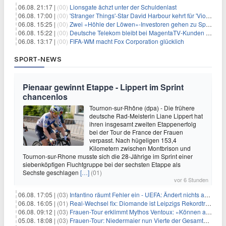
06.08. 21:17 |
(00)
Lionsgate ächzt unter der Schuldenlast
06.08. 17:00 |
(00)
'Stranger Things'-Star David Harbour kehrt für 'Violent Night 2' zurück – Kristen Bell stößt zur Besetzung
06.08. 15:25 |
(00)
Zwei «Höhle der Löwen»-Investoren gehen zu Springer
06.08. 15:22 |
(00)
Deutsche Telekom bleibt bei MagentaTV-Kunden vage
06.08. 13:17 |
(00)
FIFA-WM macht Fox Corporation glücklich
SPORT-NEWS
Pienaar gewinnt Etappe - Lippert im Sprint
chancenlos
Tournon-sur-Rhône (dpa) - Die frühere
deutsche Rad-Meisterin Liane Lippert hat
ihren insgesamt zweiten Etappenerfolg
bei der Tour de France der Frauen
verpasst. Nach hügeligen 153,4
Kilometern zwischen Montbrison und
Tournon-sur-Rhone musste sich die 28-Jährige im Sprint einer
siebenköpfigen Fluchtgruppe bei der sechsten Etappe als
Sechste geschlagen
[…]
(01)
vor 6 Stunden
06.08. 17:05 |
(03)
Infantino räumt Fehler ein - UEFA: Ändert nichts an Boykott
06.08. 16:05 |
(01)
Real-Wechsel fix: Diomande ist Leipzigs Rekordtransfer
06.08. 09:12 |
(03)
Frauen-Tour erklimmt Mythos Ventoux: «Können alles schaffen»
05.08. 18:08 |
(03)
Frauen-Tour: Niedermaier nun Vierte der Gesamtwertung