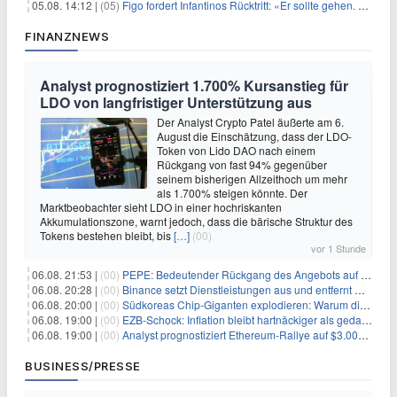
05.08. 14:12 |
(05)
Figo fordert Infantinos Rücktritt: «Er sollte gehen. Jetzt»
FINANZNEWS
Analyst prognostiziert 1.700% Kursanstieg für
LDO von langfristiger Unterstützung aus
Der Analyst Crypto Patel äußerte am 6.
August die Einschätzung, dass der LDO-
Token von Lido DAO nach einem
Rückgang von fast 94% gegenüber
seinem bisherigen Allzeithoch um mehr
als 1.700% steigen könnte. Der
Marktbeobachter sieht LDO in einer hochriskanten
Akkumulationszone, warnt jedoch, dass die bärische Struktur des
Tokens bestehen bleibt, bis
[…]
(00)
vor 1 Stunde
06.08. 21:53 |
(00)
PEPE: Bedeutender Rückgang des Angebots auf Börsen – Was kommt als Nächstes?
06.08. 20:28 |
(00)
Binance setzt Dienstleistungen aus und entfernt mehrere Krypto-Paare: Wer ist betroffen?
06.08. 20:00 |
(00)
Südkoreas Chip-Giganten explodieren: Warum dieser Rekord-Tag die KI-Branche erschüttert
06.08. 19:00 |
(00)
EZB-Schock: Inflation bleibt hartnäckiger als gedacht – 2027 wird zum kritischen Test
06.08. 19:00 |
(00)
Analyst prognostiziert Ethereum-Rallye auf $3.000 nach entscheidendem On-Chain-Ausbruch
BUSINESS/PRESSE