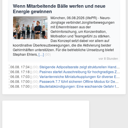
Wenn Mitarbeitende Bälle werfen und neue
Energie gewinnen
München, 06.08.2026 (lifePR) - Neuro-
Jonglage verbindet Jonglierbewegungen
mit Erkenntnissen aus der
Gehirnforschung, um Konzentration,
Motivation und Teamgefühl zu stärken.
Das Konzept setzt dabei vor allem auf
koordinative Überkreuzbewegungen, die die Aktivierung beider
Gehirnhälften unterstützen. Für die betriebliche Umsetzung bietet
Stephan Ehlers,
[…]
(00)
vor 8 Stunden
06.08. 17:34 |
(00)
Steigende Adipositasrate zeigt strukturellen Handlungsbedarf bei der Ernährung schulpflichtiger Kinder
06.08. 17:18 |
(00)
Pasinex startet Ausschreibung für hochgradiges Zinksulfidkonzentrat mit Germanium- und Silbergehalten und stellt ein Betriebsupdate bereit
06.08. 17:03 |
(00)
Variantenreiche Miniaturkupplungen für diverse Einsatzbereiche
06.08. 17:00 |
(00)
Passwork 7.7 führt sicheren Offline-Modus für Desktop- und Mobile-Apps ein
06.08. 17:00 |
(00)
Bauteilabkündigungen: Eine wachsende Gefahr für industrielle Elektroniksysteme