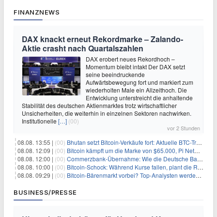
FINANZNEWS
DAX knackt erneut Rekordmarke – Zalando-
Aktie crasht nach Quartalszahlen
DAX erobert neues Rekordhoch –
Momentum bleibt intakt Der DAX setzt
seine beeindruckende
Aufwärtsbewegung fort und markiert zum
wiederholten Male ein Allzeithoch. Die
Entwicklung unterstreicht die anhaltende
Stabilität des deutschen Aktienmarktes trotz wirtschaftlicher
Unsicherheiten, die weiterhin in einzelnen Sektoren nachwirken.
Institutionelle
[…]
(00)
vor 2 Stunden
08.08. 13:55 |
(00)
Bhutan setzt Bitcoin-Verkäufe fort: Aktuelle BTC-Transaktionen
08.08. 12:09 |
(00)
Bitcoin kämpft um die Marke von $65.000, Pi Network gewinnt an Unterstützung
08.08. 12:00 |
(00)
Commerzbank-Übernahme: Wie die Deutsche Bank im Schatten zum großen Gewinner wird
08.08. 10:00 |
(00)
Bitcoin-Schock: Während Kurse fallen, plant die Regierung die Steuer-Bombe
08.08. 09:29 |
(00)
Bitcoin-Bärenmarkt vorbei? Top-Analysten werden optimistisch, aber die Geschichte sagt etwas anderes
BUSINESS/PRESSE