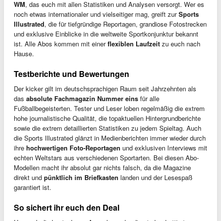
WM
, das euch mit allen Statistiken und Analysen versorgt. Wer es
noch etwas internationaler und vielseitiger mag, greift zur
Sports
Illustrated
, die für tiefgründige Reportagen, grandiose Fotostrecken
und exklusive Einblicke in die weltweite Sportkonjunktur bekannt
ist. Alle Abos kommen mit einer
flexiblen Laufzeit
zu euch nach
Hause.
Testberichte und Bewertungen
Der kicker gilt im deutschsprachigen Raum seit Jahrzehnten als
das
absolute Fachmagazin Nummer eins
für alle
Fußballbegeisterten. Tester und Leser loben regelmäßig die extrem
hohe journalistische Qualität, die topaktuellen Hintergrundberichte
sowie die extrem detaillierten Statistiken zu jedem Spieltag. Auch
die Sports Illustrated glänzt in Medienberichten immer wieder durch
ihre
hochwertigen Foto-Reportagen
und exklusiven Interviews mit
echten Weltstars aus verschiedenen Sportarten. Bei diesen Abo-
Modellen macht ihr absolut gar nichts falsch, da die Magazine
direkt und
pünktlich im Briefkasten
landen und der Lesespaß
garantiert ist.
So sichert ihr euch den Deal