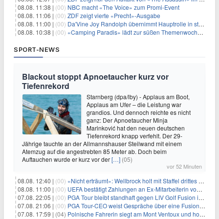
08.08. 11:38 |
(00)
NBC macht «The Voice» zum Promi-Event
08.08. 11:06 |
(00)
ZDF zeigt vierte «Precht»-Ausgabe
08.08. 11:00 |
(00)
Da'Vine Joy Randolph übernimmt Hauptrolle in starbesetzter schwarzer Komödie
08.08. 10:38 |
(00)
«Camping Paradis» lädt zur süßen Themenwoche ein
SPORT-NEWS
Blackout stoppt Apnoetaucher kurz vor
Tiefenrekord
Starnberg (dpa/lby) - Applaus am Boot,
Applaus am Ufer – die Leistung war
grandios. Und dennoch reichte es nicht
ganz: Der Apnoetaucher Minja
Marinković hat den neuen deutschen
Tiefenrekord knapp verfehlt. Der 29-
Jährige tauchte an der Allmannshauser Steilwand mit einem
Atemzug auf die angestrebten 85 Meter ab. Doch beim
Auftauchen wurde er kurz vor der
[…]
(05)
vor 52 Minuten
08.08. 12:40 |
(00)
«Nicht erträumt»: Wellbrock holt mit Staffel drittes EM-Gold
08.08. 11:00 |
(00)
UEFA bestätigt Zahlungen an Ex-Mitarbeiterin von Infantino
07.08. 22:05 |
(00)
PGA Tour bleibt standhaft gegen LIV Golf Fusion in einem sich wandelnden Sportumfeld
07.08. 21:06 |
(00)
PGA Tour-CEO weist Gespräche über eine Fusion mit LIV Golf zurück und bekräftigt die Wettbewerbslandschaft
07.08. 17:59 |
(04)
Polnische Fahrerin siegt am Mont Ventoux und holt Tour-Gelb