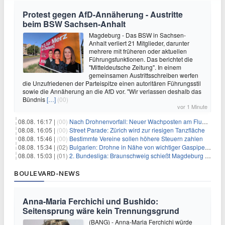
Protest gegen AfD-Annäherung - Austritte
beim BSW Sachsen-Anhalt
Magdeburg - Das BSW in Sachsen-
Anhalt verliert 21 Mitglieder, darunter
mehrere mit früheren oder aktuellen
Führungsfunktionen. Das berichtet die
"Mitteldeutsche Zeitung". In einem
gemeinsamen Austrittsschreiben werfen
die Unzufriedenen der Parteispitze einen autoritären Führungsstil
sowie die Annäherung an die AfD vor. "Wir verlassen deshalb das
Bündnis
[…]
(00)
vor 1 Minute
08.08. 16:17 |
(00)
Nach Drohnenvorfall: Neuer Wachposten am Flughafen
08.08. 16:05 |
(00)
Street Parade: Zürich wird zur riesigen Tanzfläche
08.08. 15:46 |
(00)
Bestimmte Vereine sollen höhere Steuern zahlen
08.08. 15:34 |
(02)
Bulgarien: Drohne in Nähe von wichtiger Gaspipeline explodiert
08.08. 15:03 |
(01)
2. Bundesliga: Braunschweig schießt Magdeburg ab
BOULEVARD-NEWS
Anna-Maria Ferchichi und Bushido:
Seitensprung wäre kein Trennungsgrund
(BANG) - Anna-Maria Ferchichi würde