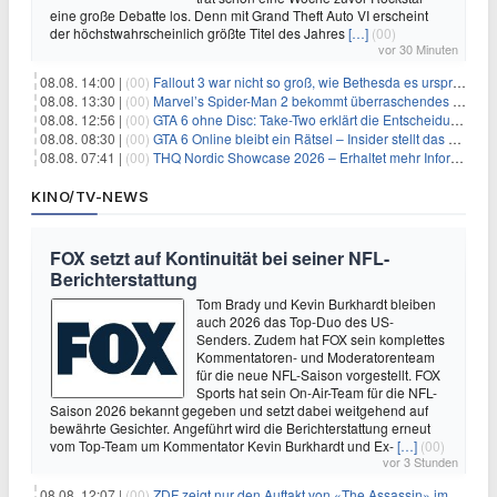
eine große Debatte los. Denn mit Grand Theft Auto VI erscheint
der höchstwahrscheinlich größte Titel des Jahres
[…]
(00)
vor 30 Minuten
08.08. 14:00 |
(00)
Fallout 3 war nicht so groß, wie Bethesda es ursprünglich wollte
08.08. 13:30 |
(00)
Marvel’s Spider-Man 2 bekommt überraschendes PS5-Update mit gewünschter Komfortfunktion
08.08. 12:56 |
(00)
GTA 6 ohne Disc: Take-Two erklärt die Entscheidung für Download-Codes
08.08. 08:30 |
(00)
GTA 6 Online bleibt ein Rätsel – Insider stellt das neue Gerücht klar
08.08. 07:41 |
(00)
THQ Nordic Showcase 2026 – Erhaltet mehr Informationen
KINO/TV-NEWS
FOX setzt auf Kontinuität bei seiner NFL-
Berichterstattung
Tom Brady und Kevin Burkhardt bleiben
auch 2026 das Top-Duo des US-
Senders. Zudem hat FOX sein komplettes
Kommentatoren- und Moderatorenteam
für die neue NFL-Saison vorgestellt. FOX
Sports hat sein On-Air-Team für die NFL-
Saison 2026 bekannt gegeben und setzt dabei weitgehend auf
bewährte Gesichter. Angeführt wird die Berichterstattung erneut
vom Top-Team um Kommentator Kevin Burkhardt und Ex-
[…]
(00)
vor 3 Stunden
08.08. 12:07 |
(00)
ZDF zeigt nur den Auftakt von «The Assassin» im Fernsehen