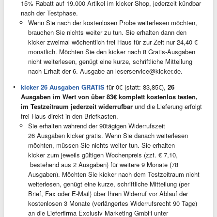
15% Rabatt auf 19.000 Artikel im kicker Shop, jederzeit kündbar
nach der Testphase.
Wenn Sie nach der kostenlosen Probe weiterlesen möchten,
brauchen Sie nichts weiter zu tun. Sie erhalten dann den
kicker zweimal wöchentlich frei Haus für zur Zeit nur 24,40 €
monatlich. Möchten Sie den kicker nach 8 Gratis-Ausgaben
nicht weiterlesen, genügt eine kurze, schriftliche Mitteilung
nach Erhalt der 6. Ausgabe an
leserservice@kicker.de
.
kicker 26 Ausgaben GRATIS
für 0€ (statt: 83,85€),
26
Ausgaben im Wert von über 83€ komplett kostenlos testen,
im Testzeitraum jederzeit widerrufbar
und die Lieferung erfolgt
frei Haus direkt in den Briefkasten.
Sie erhalten während der 90tägigen Widerrufszeit
26 Ausgaben kicker gratis. Wenn Sie danach weiterlesen
möchten, müssen Sie nichts weiter tun. Sie erhalten
kicker zum jeweils gültigen Wochenpreis (zzt. € 7,10,
bestehend aus 2 Ausgaben) für weitere 9 Monate (78
Ausgaben). Möchten Sie kicker nach dem Testzeitraum nicht
weiterlesen, genügt eine kurze, schriftliche Mitteilung (per
Brief, Fax oder E-Mail) über Ihren Widerruf vor Ablauf der
kostenlosen 3 Monate (verlängertes Widerrufsrecht 90 Tage)
an die Lieferfirma Exclusiv Marketing GmbH unter