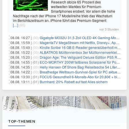
Research stolze 65 Prozent des
weltweiten Marktes für Premium-
Smartphones erobert. Vor allem die hohe
Nachfrage nach der iPhone 17 Modellreihe trieb das Wachstum
im Berichtszeitraum an. iPhone führt das Premium-Segment
[…]
(00)
vor 3 Stunden
08.08. 16:27 |
(00)
Gigabyte MO32U 31,5 Zoll OLED 4K Gaming-Monitor für 549€
08.08. 15:59 |
(00)
MagentaTV MegaStream mit Netflix, Disney+, Apple TV+ & RTL+ für 30€/Monat (effektiv 20,83€/Monat)
08.08. 15:49 |
(00)
Kindle Scribe 16 GB E-Reader generalüberholt mit Eingabestift für 197,99€
08.08. 15:22 |
(00)
ALBATROS Mülltonnenbox 3er Mülltonnenverkleidung aus Metall für 577,15€
08.08. 15:20 |
(00)
Dragon Age: The Veilguard Deluxe Edition PS5 Rollenspiel für 13,76€
08.08. 14:55 |
(01)
ECO-WORTHY 200W faltbares Solarpanel für Powerstation & Camping für 123,99€
08.08. 14:35 |
(00)
Helly Hansen Off Shore Bag Reisetasche 54 Liter für 29,99€
08.08. 14:22 |
(00)
Breathedge Weltraum-Survival-Spiel für PC aktuell kostenlos bei Steam
08.08. 13:30 |
(01)
FOCUS Gesundheit 6-Monats-Abo für 20,80€ + bis zu 20€ Prämie
08.08. 13:11 |
(01)
Burnhard: 20% Rabatt auf fast Alles sichern
TOP-THEMEN