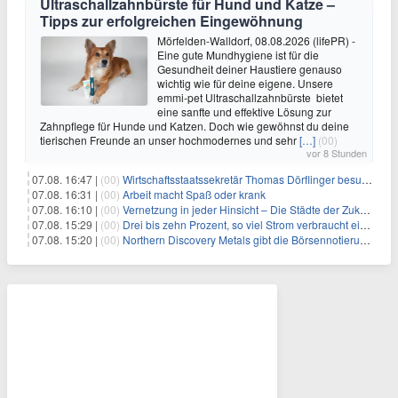
Ultraschallzahnbürste für Hund und Katze –
Tipps zur erfolgreichen Eingewöhnung
Mörfelden-Walldorf, 08.08.2026 (lifePR) -
Eine gute Mundhygiene ist für die
Gesundheit deiner Haustiere genauso
wichtig wie für deine eigene. Unsere
emmi-pet Ultraschallzahnbürste bietet
eine sanfte und effektive Lösung zur
Zahnpflege für Hunde und Katzen. Doch wie gewöhnst du deine
tierischen Freunde an unser hochmodernes und sehr
[…]
(00)
vor 8 Stunden
07.08. 16:47 |
(00)
Wirtschaftsstaatssekretär Thomas Dörflinger besucht Handwerksbetrieb im Kammerbezirk Freiburg
07.08. 16:31 |
(00)
Arbeit macht Spaß oder krank
07.08. 16:10 |
(00)
Vernetzung in jeder Hinsicht – Die Städte der Zukunft sind grün-blau
07.08. 15:29 |
(00)
Drei bis zehn Prozent, so viel Strom verbraucht ein Aufzug im Gebäude
07.08. 15:20 |
(00)
Northern Discovery Metals gibt die Börsennotierung an der Frankfurter Wertpapierbörse bekannt