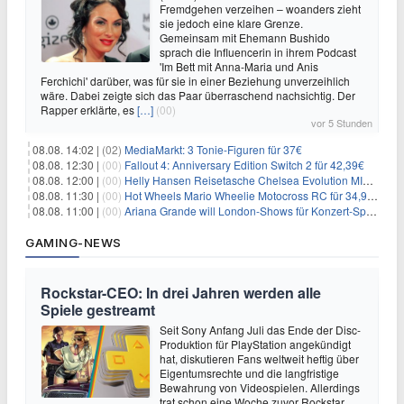
Fremdgehen verzeihen – woanders zieht
sie jedoch eine klare Grenze.
Gemeinsam mit Ehemann Bushido
sprach die Influencerin in ihrem Podcast
'Im Bett mit Anna-Maria und Anis
Ferchichi' darüber, was für sie in einer Beziehung unverzeihlich
wäre. Dabei zeigte sich das Paar überraschend nachsichtig. Der
Rapper erklärte, es
[…]
(00)
vor 5 Stunden
08.08. 14:02 |
(02)
MediaMarkt: 3 Tonie-Figuren für 37€
08.08. 12:30 |
(00)
Fallout 4: Anniversary Edition Switch 2 für 42,39€
08.08. 12:00 |
(00)
Helly Hansen Reisetasche Chelsea Evolution MID 54L für 29,99€
08.08. 11:30 |
(00)
Hot Wheels Mario Wheelie Motocross RC für 34,99€
08.08. 11:00 |
(00)
Ariana Grande will London-Shows für Konzert-Special filmen
GAMING-NEWS
Rockstar-CEO: In drei Jahren werden alle
Spiele gestreamt
Seit Sony Anfang Juli das Ende der Disc-
Produktion für PlayStation angekündigt
hat, diskutieren Fans weltweit heftig über
Eigentumsrechte und die langfristige
Bewahrung von Videospielen. Allerdings
trat schon eine Woche zuvor Rockstar