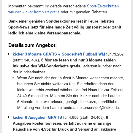
Momentan bekommt ihr gerade verschiedene
Sport-Zeitschriften
wie den kicker komplett gratis
oder mit genialen Rabatten.
Dank einer genialen Sonderaktionen lest ihr eure liebsten
Sport-News jetzt für eine lange Zeit völlig umsonst oder zahlt
lediglich eine kleine Versandpauschale.
Details zum Angebot:
kicker 3 Monate GRATIS + Sonderheft Fußball WM
für 73,20€
(statt: 146,40€),
6 Monate lesen und nur 3 Monate zahlen
inklusive des WM-Sonderhefts gratis
, jederzeit kündbar nach
der Mindestlaufzeit.
Wenn Sie nach der der Laufzeit 6 Monate weiterlesen möchte,
brauchen Sie nichts weiter zu tun. Sie erhalten dann den
kicker weiterhin zweimal wöchentlich frei Haus für zur Zeit nur
24,40 € monatlich. Möchten Sie den kicker nach der Laufzeit
6 Monate nicht weiterlesen, genügt eine kurze, schriftliche
Mitteilung vor dem Laufzeitende an
leserservice@kicker.de
.
kicker 8 Ausgaben GRATIS
für 4,95€ (statt: 24,40€),
8
Ausgaben kostenlos lesen, es fällt nur eine einmalige
Pauschale von 4,95€ für Druck und Versand an
, inklusive