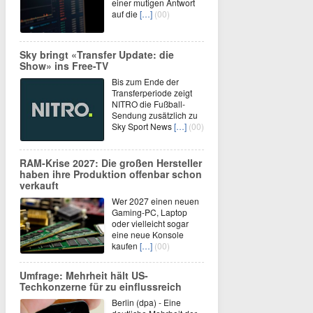
einer mutigen Antwort
auf die
[…]
(00)
Sky bringt «Transfer Update: die
Show» ins Free-TV
Bis zum Ende der
Transferperiode zeigt
NITRO die Fußball-
Sendung zusätzlich zu
Sky Sport News
[…]
(00)
RAM-Krise 2027: Die großen Hersteller
haben ihre Produktion offenbar schon
verkauft
Wer 2027 einen neuen
Gaming-PC, Laptop
oder vielleicht sogar
eine neue Konsole
kaufen
[…]
(00)
Umfrage: Mehrheit hält US-
Techkonzerne für zu einflussreich
Berlin (dpa) - Eine